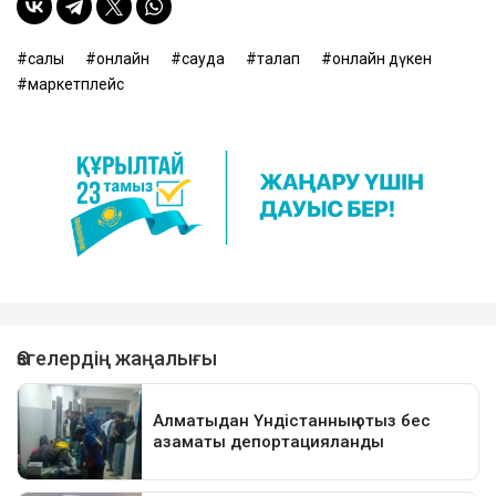
салық
онлайн
сауда
талап
онлайн дүкен
маркетплейс