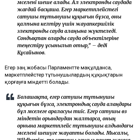
мәселені шеше алады. Ал электронды саудада
жағдай басқаша. Егер маркетплейстегі
сатушы тұтынушы құқығын бұзса, оны
қалпына келтіру үшін жауапкершілік
электронды сауда алаңына жүктеледі.
Сондықтан оларды сауда объектілеріне
теңестіру ұсынылып отыр," – деді
Құсайынов.
Егер заң жобасы Парламентте мақұлданса,
маркетплейстер тұтынушылардың құқықтарын
қорғауға міндетті болады.
Болашақта, егер сатушы тұтынушы
құқығын бұзса, электрондық сауда алаңдары
бұл мәселеге араласуы тиіс. Егер сатушы өз
міндетін орындаудан жалтарса, оның
орнына маркетплейс тұтынушы алдындағы
мәселені шешуге жауапты болады. Мысалы,
Wildberries-те сатушы заңсыз әрекет жасаса,