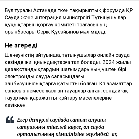
Бұл туралы Астанада өткен тақырыптық форумда ҚР
Сауда және интеграция министрлігі Тұтынушылар
құқықтарын қорғау комитеті төрағасының
орынбасары Серік Құсайынов мәлімдеді.
Не өзгереді
Шенеуніктің айтуынша, тұтынушылар онлайн сауда
кезінде жиі қиындықтарға тап болады. 2024 жылы
қазақстандықтардың шағымдарының үштен бірі
электронды сауда саласындағы
заңбұзушылықтарға қатысты болған. Көп азаматтар
сапасыз немесе жалған тауарлар алған, сондай-ақ
тауар мен қаражатты қайтару мәселелеріне
кезіккен.
Егер дәстүрлі саудада сатып алушы
сатушыны тікелей көрсе, ол сауда
орталығының әкімшілігіне жүгінбей-ақ