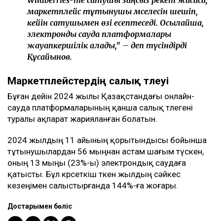
маркетплейс тұтынушы мәселесін шешіп,
кейін сатушымен өзі есептеседі. Осылайша,
электронды сауда платформалары
жауапкершілік алады," – деп түсіндірді
Құсайынов.
Маркетплейстердің салық төлеуі
Бұған дейін 2024 жылы Қазақстандағы онлайн-
сауда платформаларының қанша салық төлегені
туралы ақпарат жарияланған болатын.
2024 жылдың 11 айының қорытындысы бойынша
тұтынушылардан 56 мыңнан астам шағым түскен,
оның 13 мыңы (23%-ы) электрондық саудаға
қатысты. Бұл көрсеткіш өткен жылдың сәйкес
кезеңімен салыстырғанда 144%-ға жоғары.
Достарыңмен бөліс