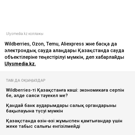
Ulysmedia.kz коллажы
Wildberries, Ozon, Temu, Aliexpress және басқа да
электрондық сауда алаңдары Қазақстанда сауда
объектілеріне теңестірілуі мүмкін, деп хабарлайды
Ulysmedia.kz.
ТАҒЫ ДА ОҚЫҢЫЗДАР
Wildberries-тің Қазақстанға көші: экономикаға серпін
бе, әлде саяси тәуекел ме?
Қандай банк аударымдары салық органдарының
бақылауына түсуі мүмкін
Қазақстанда өзін-өзі жұмыспен қамтығандар үшін
жеке табыс салығы енгізілмейді