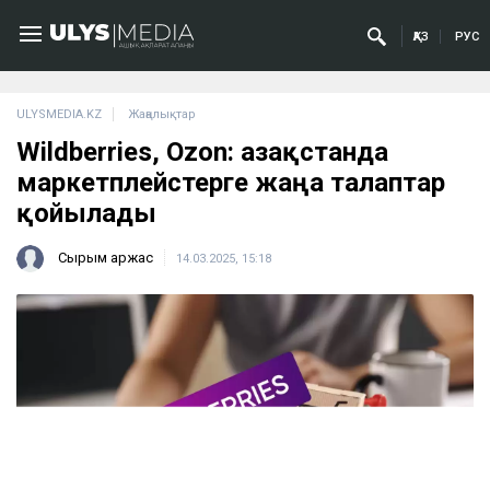
ҚАЗ
РУС
ULYSMEDIA.KZ
Жаңалықтар
Wildberries, Ozon: Қазақстанда
маркетплейстерге жаңа талаптар
қойылады
Сырым Қаржас
14.03.2025, 15:18