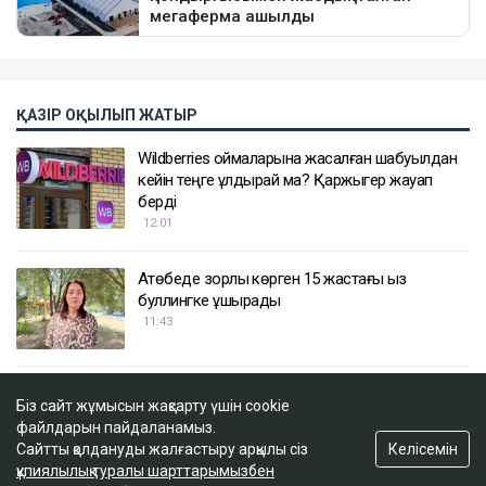
ҚАЗІР ОҚЫЛЫП ЖАТЫР
Wildberries қоймаларына жасалған шабуылдан
кейін теңге құлдырай ма? Қаржыгер жауап
берді
12:01
Ақтөбеде зорлық көрген 15 жастағы қыз
буллингке ұшырады
11:43
Танымал блогер Қайсар Қамза Қазақстанға
Біз сайт жұмысын жақсарту үшін cookie
экстрадицияланады
файлдарын пайдаланамыз.
11:00
Келісемін
Сайтты қолдануды жалғастыру арқылы сіз
құпиялылық туралы шарттарымызбен