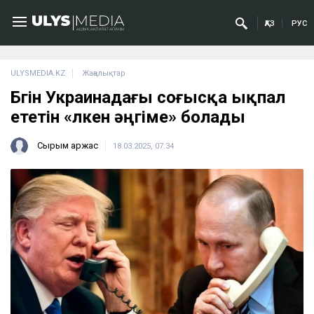
ҚАЗ
РУС
ULYSMEDIA.KZ
Жаңалықтар
Бүгін Украинадағы соғысқа ықпал
ететін «үлкен әңгіме» болады
Сырым Қаржас
18.03.2025, 07:34