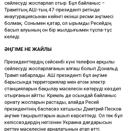
сөйлесуді жоспарлап отыр. Бұл байланыс –
Трамптың АҚШ-тың 47-президенті ретінде
инаугурациясынан кейінгі екінші ресми әңгімесі
болмақ. Сонымен қатар, ол Қырымды Ресейдің
басып алуының он бір жылдығымен тұспа-тұс
келеді.
ӘҢГІМЕ НЕ ЖАЙЛЫ
Президенттердің сейсенбі күні телефон арқылы
сөйлесуді жоспарлағанын алғаш болып Дональд
Трамп хабарлады. АҚШ президенті бұл әңгіме
барысында территориялар мен атом электр
станцияларын бақылау мәселесін көтеруді көздеп
отырғанын айтты. Кремль де осындай байланыс
орнату жоспарын растады, алайда Ресей
президентінің баспасөз хатшысы Дмитрий Песков
әңгіме тақырыптарын ашып көрсетпеді. Ол тек бұл
келіссөздердің негізінен Украина дағдарысын
реттеу мәселесіне арналатынын атап өтті.