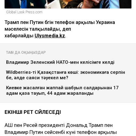
Global Look Press.com
Трамп пен Путин бүгін телефон арқылы Украина
мәселесін талқылайды, деп
хабарлайды
Ulysmedia.kz
.
ТАҒЫ ДА ОҚЫҢЫЗДАР
Владимир Зеленский НАТО-мен келісімге келді
Wildberries-тің Қазақстанға көші: экономикаға серпін
бе, әлде саяси тәуекел ме?
Киевке жасалған жаппай шабуыл салдарынан 17
адам қаза тауып, 44 адам жараланды
ЕКІНШІ РЕТ СӨЙЛЕСЕДІ
АҚШ пен Ресей президенті Дональд Трамп пен
Владимир Путин сейсенбі күні телефон арқылы