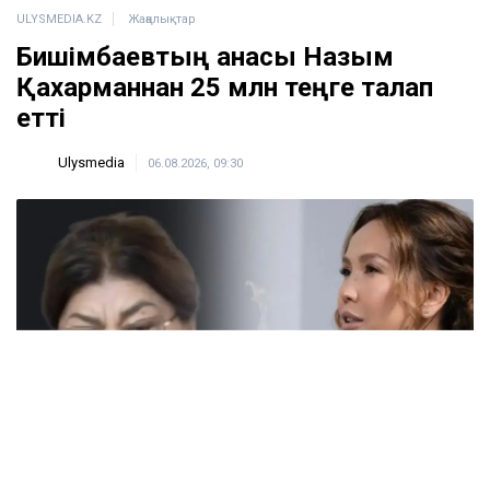
ULYSMEDIA.KZ
Жаңалықтар
Бишімбаевтың анасы Назым
Қахарманнан 25 млн теңге талап
етті
Ulysmedia
06.08.2026, 09:30