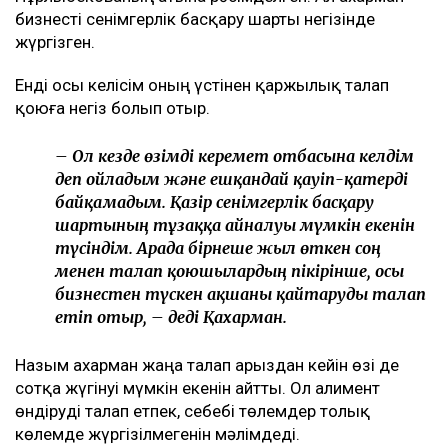
бизнесті сенімгерлік басқару шарты негізінде
жүргізген.
Енді осы келісім оның үстінен қаржылық талап
қоюға негіз болып отыр.
– Ол кезде өзімді керемет отбасына келдім
деп ойладым және ешқандай қауіп-қатерді
байқамадым. Қазір сенімгерлік басқару
шартының тұзаққа айналуы мүмкін екенін
түсіндім. Арада бірнеше жыл өткен соң
менен талап қоюшылардың пікірінше, осы
бизнестен түскен ақшаны қайтаруды талап
етіп отыр, – деді Қахарман.
Назым Қахарман жаңа талап арыздан кейін өзі де
сотқа жүгінуі мүмкін екенін айтты. Ол алимент
өндіруді талап етпек, себебі төлемдер толық
көлемде жүргізілмегенін мәлімдеді.