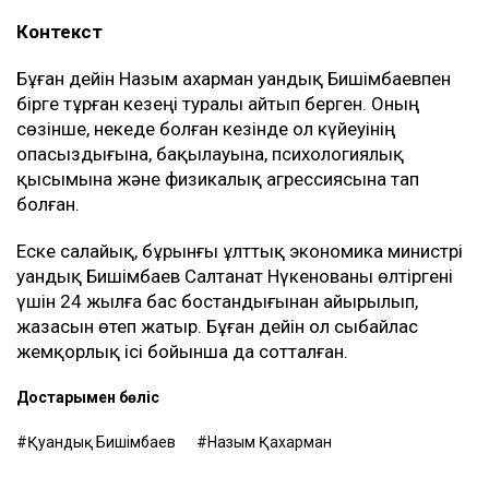
Контекст
Бұған дейін Назым Қахарман Қуандық Бишімбаевпен
бірге тұрған кезеңі туралы айтып берген. Оның
сөзінше, некеде болған кезінде ол күйеуінің
опасыздығына, бақылауына, психологиялық
қысымына және физикалық агрессиясына тап
болған.
Еске салайық, бұрынғы ұлттық экономика министрі
Қуандық Бишімбаев Салтанат Нүкенованы өлтіргені
үшін 24 жылға бас бостандығынан айырылып,
жазасын өтеп жатыр. Бұған дейін ол сыбайлас
жемқорлық ісі бойынша да сотталған.
Достарыңмен бөліс
Қуандық Бишімбаев
Назым Қахарман