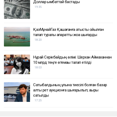
Доллар қымбаттай бастады
19:35
ҚазМұнайГаз Қашағанға қатысты қойылған
талап туралы ақпаратты жоққа шығарды
18:20
Нұрай Серікбайдың өлімі: Шерхан Аймаханнан
10 млрд теңге өтемақы талап етілді
18:03
Сатыбалдының ұлына тиесілі болған базар
алты рет аукционға шығарылып, ақыры
сатылды
17:25