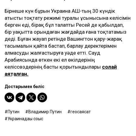
Бірнеше күн бұрын Украина АҚШ-тың 30 күндік
атысты тоқтату режимі туралы ұсынысына келісімін
берген еді, бірақ бұл талапты Ресей де қабылдап,
бір уақытта орындаған жағдайда ғана тоқтатамыз
деді. Бұған жауап ретінде Вашингтон қару-жарақ
тасымалын қайта бастап, барлау деректерімен
алмасуды жалғастыруға уәде етті. Сауд
Арабиясында өткен екі ел өкілдерінің
келіссөздерінің басты қорытындылары
солай
аяқталған.
Достарыңмен бөліс
Путин
Владимир Путин
геосаясат
Украинадағы соғыс