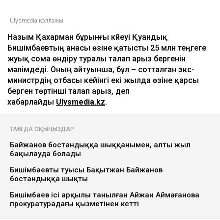
Ulysmedia коллажы
Назым Қахарман бұрынғы күйеуі Қуандық
Бишімбаевтың анасы өзіне қатысты 25 млн теңгеге
жуық сома өндіру туралы талап арыз бергенін
мәлімдеді. Оның айтуынша, бұл – сотталған экс-
министрдің отбасы кейінгі екі жылда өзіне қарсы
берген төртінші талап арыз, деп
хабарлайды
Ulysmedia.kz
.
ТАҒЫ ДА ОҚЫҢЫЗДАР
Байжанов бостандыққа шыққанымен, алты жыл
бақылауда болады
Бишімбаевтың туысы Бақытжан Байжанов
бостандыққа шықты
Бишімбаев ісі арқылы танылған Айжан Аймағанова
прокуратурадағы қызметінен кетті