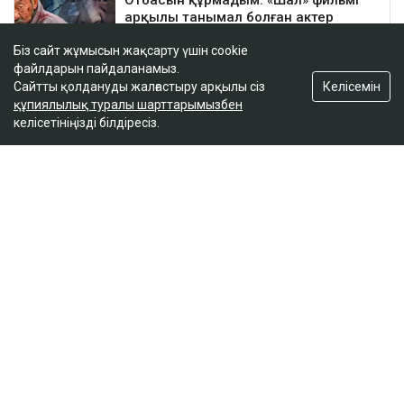
Біз сайт жұмысын жақсарту үшін cookie
файлдарын пайдаланамыз.
Келісемін
Сайтты қолдануды жалғастыру арқылы сіз
құпиялылық туралы шарттарымызбен
келісетініңізді білдіресіз.
ҚАЗІР ОҚЫЛЫП ЖАТЫР