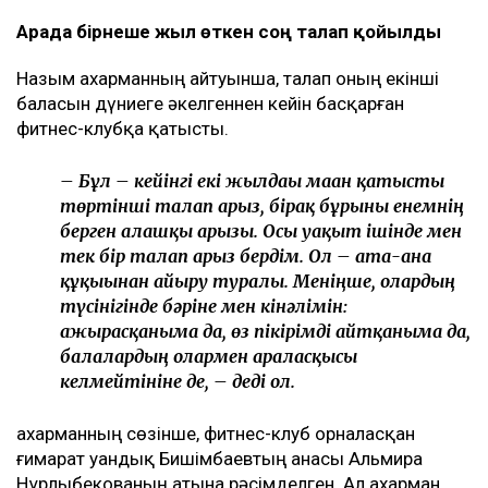
Арада бірнеше жыл өткен соң талап қойылды
Назым Қахарманның айтуынша, талап оның екінші
баласын дүниеге әкелгеннен кейін басқарған
фитнес-клубқа қатысты.
– Бұл – кейінгі екі жылдағы маған қатысты
төртінші талап арыз, бірақ бұрынғы енемнің
берген алғашқы арызы. Осы уақыт ішінде мен
тек бір талап арыз бердім. Ол – ата-ана
құқығынан айыру туралы. Меніңше, олардың
түсінігінде бәріне мен кінәлімін:
ажырасқаныма да, өз пікірімді айтқаныма да,
балалардың олармен араласқысы
келмейтініне де, – деді ол.
Қахарманның сөзінше, фитнес-клуб орналасқан
ғимарат Қуандық Бишімбаевтың анасы Альмира
Нұрлыбекованың атына рәсімделген. Ал Қахарман