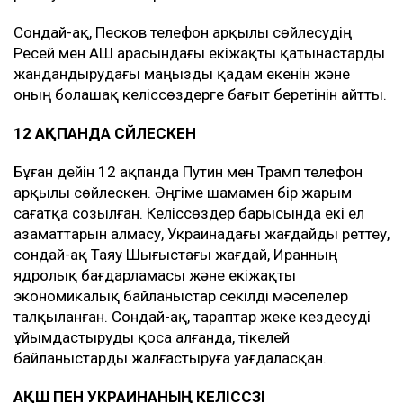
Сондай-ақ, Песков телефон арқылы сөйлесудің
Ресей мен АҚШ арасындағы екіжақты қатынастарды
жандандырудағы маңызды қадам екенін және
оның болашақ келіссөздерге бағыт беретінін айтты.
12 АҚПАНДА СӨЙЛЕСКЕН
Бұған дейін 12 ақпанда Путин мен Трамп телефон
арқылы сөйлескен. Әңгіме шамамен бір жарым
сағатқа созылған. Келіссөздер барысында екі ел
азаматтарын алмасу, Украинадағы жағдайды реттеу,
сондай-ақ Таяу Шығыстағы жағдай, Иранның
ядролық бағдарламасы және екіжақты
экономикалық байланыстар секілді мәселелер
талқыланған. Сондай-ақ, тараптар жеке кездесуді
ұйымдастыруды қоса алғанда, тікелей
байланыстарды жалғастыруға уағдаласқан.
АҚШ ПЕН УКРАИНАНЫҢ КЕЛІССӨЗІ