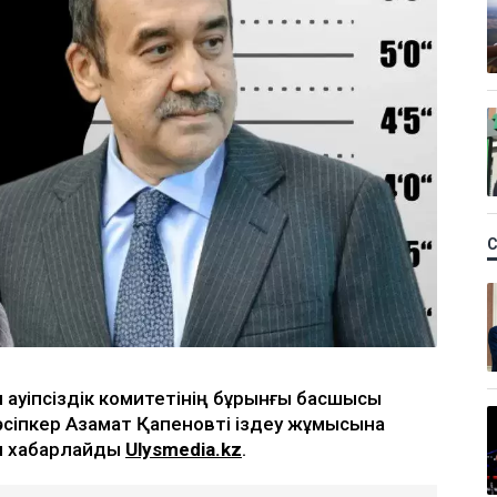
қ қауіпсіздік комитетінің бұрынғы басшысы
кәсіпкер Азамат Қапеновті іздеу жұмысына
еп хабарлайды
Ulysmedia.kz
.