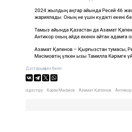
2024 жылдың қаңтар айында Ресей 46 жас
жариялады. Оның не үшін күдікті екені бел
Тамыз айында Қазақстан да Азамат Қапеновт
Антикор оның қайда екенін айтқан адамға қ
Азамат Қапенов – Қырғызстан тумасы, Р
Мәсімовтің үлкен қызы Тамилла Кәрімге үй
Достарыңмен бөліс
іздестіру
Кәрім Мәсімов
Азамат Қапенов
Антикор