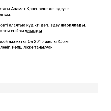
тағы Азамат Қапеновке де іздеуге
гісіз.
і алаяқтыққа күдікті деп, іздеу
жариялады
.
омақты сыйақы
ұсынды
.
есей азаматы. Ол 2015 жылы Кәрім
леніп, көпшілікке танылған.