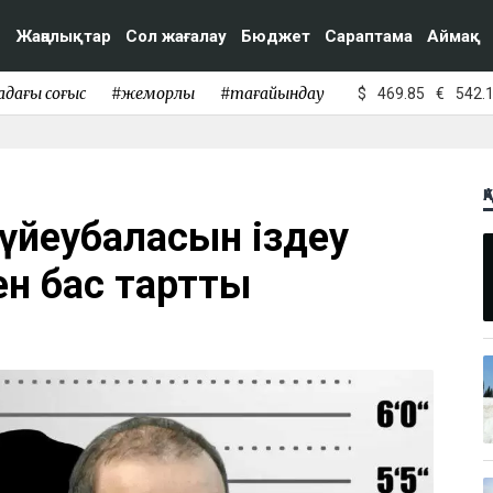
Жаңалықтар
Сол жағалау
Бюджет
Сараптама
Аймақ
адағы соғыс
#жемқорлық
#тағайындау
$
469.85
€
542.
Қ
күйеубаласын іздеу
н бас тартты