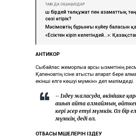
ТАҒЫ ДА ОҚЫҢЫЗДАР
Үш бірдей төлқұжат пен азаматтық төңі
сөзі өтірік?
Мәсімовтің бұрынғы күйеу баласын қ
«Есіктен кіріп келетіндей...»: Қазақс
АНТИКОР
Сыбайлас жемқорлыққа қарсы қызметінің ре
Қапеновтің ісіне қатысты ақпарат бере ал
екінші елге көшуі мүмкін» деп мәлімдеді.
– Іздеу жалғасуда, өкінішке қ
ашып айта алмаймын, өйткені 
кері әсер етуі мүмкін. Ол бір
мүмкін, деді ол.
ОТБАСЫ МҮШЕЛЕРІН ІЗДЕУ