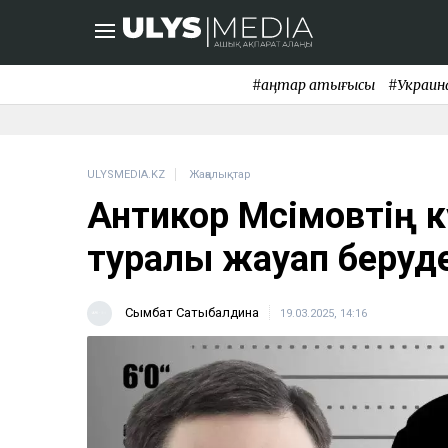
#қаңтар қақтығысы
#Украин
ULYSMEDIA.KZ
Жаңалықтар
Антикор Мәсімовтің 
туралы жауап беруде
Сымбат Сатыбалдина
19.03.2025, 14:16