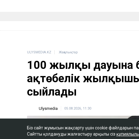
ULYSMEDIA.KZ
Жаңалықтар
100 жылқы дауына 
ақтөбелік жылқышыға
сыйлады
Ulysmedia
05.08.2026, 11:30
Біз сайт жұмысын жақсарту үшін cookie файлдарын п
Сайтты қолдануды жалғастыру арқылы сіз
құпиялылы