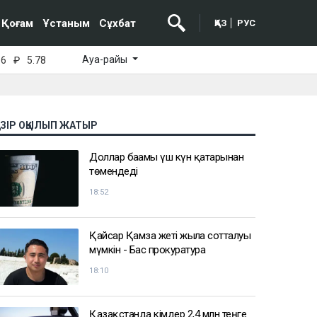
Қоғам
Ұстаным
Сұхбат
ҚАЗ
РУС
Ауа-райы
16
₽
5.78
АЗІР ОҚЫЛЫП ЖАТЫР
Доллар бағамы үш күн қатарынан
төмендеді
18:52
Қайсар Қамза жеті жылға сотталуы
мүмкін - Бас прокуратура
18:10
Қазақстанда кімдер 2,4 млн теңге