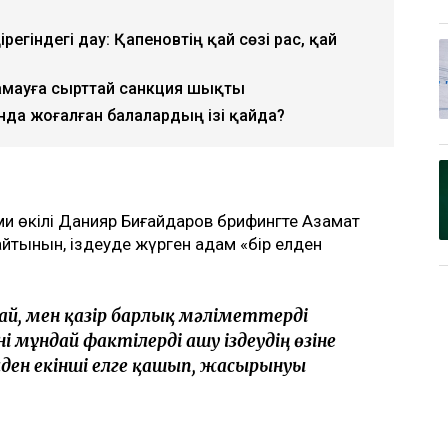
регіндегі дау: Қапеновтің қай сөзі рас, қай
амауға сырттай санкция шықты
танда жоғалған балалардың ізі қайда?
сми өкілі Данияр Биғайдаров брифингте Азамат
майтынын, іздеуде жүрген адам «бір елден
арай, мен қазір барлық мәліметтерді
мұндай фактілерді ашу іздеудің өзіне
 елден екінші елге қашып, жасырынуы