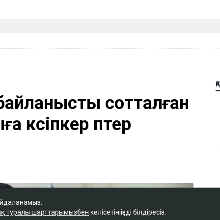
Қ
байланысты сотталған
 кәсіпкер пәтер
айдаланамыз.
қ туралы шарттарымызбен
келісетініңізді білдіресіз.