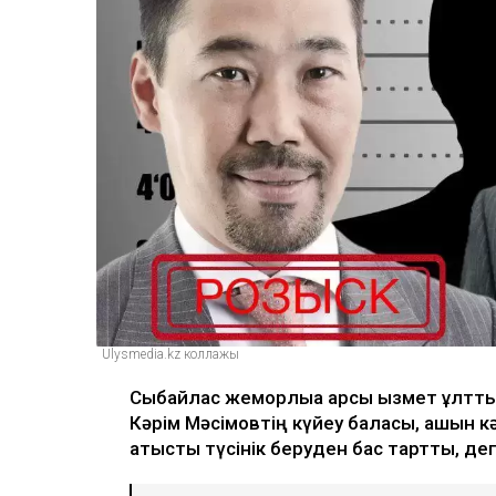
Ulysmedia.kz коллажы
Сыбайлас жемқорлыққа қарсы қызмет ұлтты
Кәрім Мәсімовтің күйеу баласы, қашқын 
қатысты түсінік беруден бас тартты, д