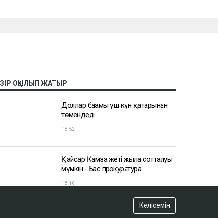
АЗІР ОҚЫЛЫП ЖАТЫР
Доллар бағамы үш күн қатарынан
төмендеді
18:52
Қайсар Қамза жеті жылға сотталуы
мүмкін - Бас прокуратура
18:10
Келісемін
Қазақстанда кімдер 2,4 млн теңге