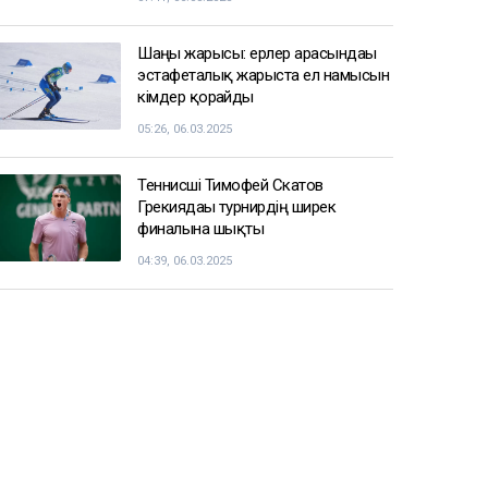
Шаңғы жарысы: ерлер арасындағы
эстафеталық жарыста ел намысын
кімдер қорғайды
05:26, 06.03.2025
Теннисші Тимофей Скатов
Грекиядағы турнирдің ширек
финалына шықты
04:39, 06.03.2025