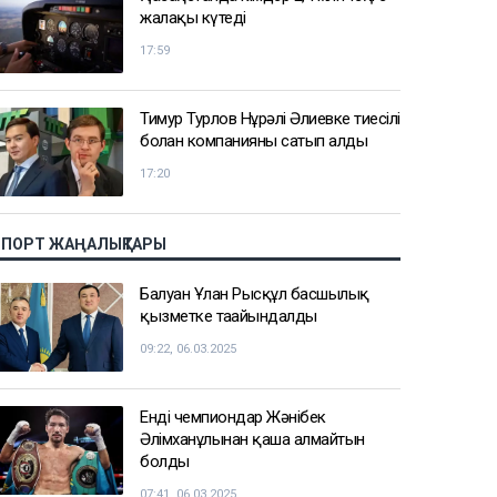
жалақы күтеді
17:59
Тимур Турлов Нұрәлі Әлиевке тиесілі
болған компанияны сатып алды
17:20
СПОРТ ЖАҢАЛЫҚТАРЫ
Балуан Ұлан Рысқұл басшылық
қызметке тағайындалды
09:22, 06.03.2025
Енді чемпиондар Жәнібек
Әлімханұлынан қаша алмайтын
болды
07:41, 06.03.2025