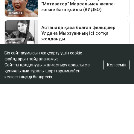
Біз сайт жұмысын жақсарту үшін cookie
файлдарын пайдаланамыз.
Келісемін
Сайтты қолдануды жалғастыру арқылы сіз
құпиялылық туралы шарттарымызбен
келісетініңізді білдіресіз.