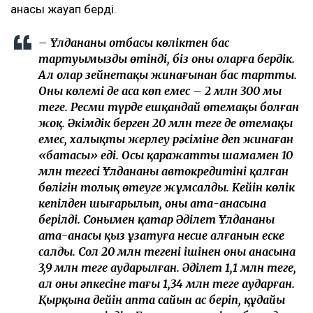
анасы жауап берді.
– Ұлдананың отбасы көліктен бас
тартуымызды өтінді, біз оны оларға бердік.
Ал олар зейнетақы жинағынан бас тартты.
Оның көлемі де аса көп емес – 2 млн 300 мың
теңге. Ресми түрде ешқандай өтемақы болған
жоқ. Әкімдік берген 20 млн теңге де өтемақы
емес, халықтың жерлеу рәсіміне деп жинаған
«батасы» еді. Осы қаражаттың шамамен 10
млн теңгесі Ұлдананың автокредитінің қалған
бөлігін толық өтеуге жұмсалды. Кейін көлік
кепілден шығарылып, оның ата-анасына
берілді. Сонымен қатар Әділет Ұлдананың
ата-анасы қыз ұзатуға несие алғанын еске
салды. Сол 20 млн теңгенің ішінен оның анасына
3,9 млн теңге аударылған. Әділет 1,1 млн теңге,
ал оның әпкесіне тағы 1,34 млн теңге аударған.
Қырқына дейін апта сайын ас беріп, құдайы