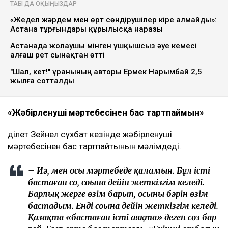
ТАҒЫ ДА ОҚЫҢЫЗДАР
«Жедел жәрдем мен өрт сөндірушілер кіре алмайды»:
Астана тұрғындары құрылысқа наразы
Астанада жолаушы мінген ұшқышсыз әуе кемесі
алғаш рет сынақтан өтті
"Шал, кет!" ұранының авторы Ермек Нарымбай 2,5
жылға сотталды
«Жәбірленуші мәртебесінен бас тартпаймын»
Әділет Зейнел сұхбат кезінде жәбірленуші
мәртебесінен бас тартпайтынын мәлімдеді.
– Иә, мен осы мәртебеде қаламын. Бұл істі
бастаған соң, соңына дейін жеткізгім келеді.
Барлық жерге өзім барып, осының бәрін өзім
бастадым. Енді соңына дейін жеткізгім келеді.
Қазақта «бастаған істі аяқта» деген сөз бар