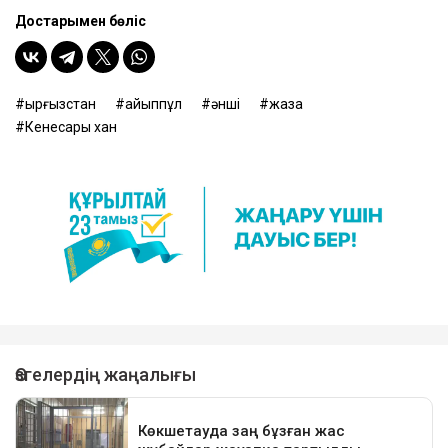
Достарыңмен бөліс
Қырғызстан
айыппұл
әнші
жаза
Кенесары хан