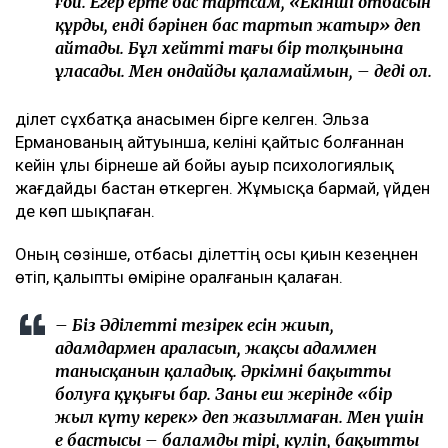
ғой. Егер ертең бас тартсам, «Екінші отбасын
құрды, енді бәрінен бас тартып жатыр» деп
айтады. Бұл хейттің тағы бір толқынына
ұласады. Мен ондайды қаламаймын, – деді ол.
Әділет сұхбатқа анасымен бірге келген. Эльза
Ерманованың айтуынша, келіні қайтыс болғаннан
кейін ұлы бірнеше ай бойы ауыр психологиялық
жағдайды бастан өткерген. Жұмысқа бармай, үйден
де көп шықпаған.
Оның сөзінше, отбасы Әділеттің осы қиын кезеңнен
өтіп, қалыпты өміріне оралғанын қалаған.
– Біз Әділеттің тезірек есін жиып,
адамдармен араласып, жақсы адаммен
танысқанын қаладық. Әркімнің бақытты
болуға құқығы бар. Заңның еш жерінде «бір
жыл күту керек» деп жазылмаған. Мен үшін
ең бастысы – баламды тірі, күліп, бақытты