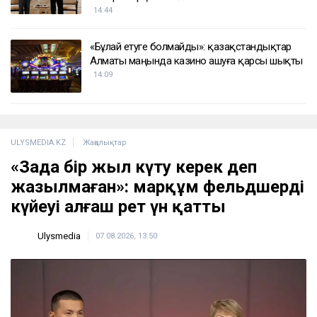
14:44
«Бұлай етуге болмайды»: қазақстандықтар
Алматы маңында казино ашуға қарсы шықты
14:09
ULYSMEDIA.KZ
Жаңалықтар
«Заңда бір жыл күту керек деп
жазылмаған»: марқұм фельдшердің
күйеуі алғаш рет үн қатты
Ulysmedia
07.08.2026, 13:50