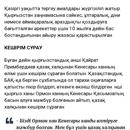
Қазіргі уақытта тергеу амалдары жүргізіліп жатыр.
Қырғызстан заңнамасына сәйкес, ұлтаралық, діни
немесе аймақаралық араздықты қоздыруға
бағытталған әрекеттер үшін 10 жылға дейін бас
бостандығынан айыру жазасы қарастырылған.
КЕШІРІМ СҰРАУ
Бұған дейін қырғызстандық әнші Қайрат
Примбердиев қазақ халқынан Кенесары ханның
өлімі үшін кешірім сұраған болатын. Қазақстандық
БАҚ-қа берген сұхбатында ол тарихи оқиғаларға
қатысты пікір білдіріп, өткенге өкініш білдірген. Әнші
қырғыз ханы Ормон ханның Кенесары Қасымовтың
басын алуға мәжбүр болғанын айтып, қазақ
халқынан кешірім сұраған:
- Біздің Ормон хан Кенесары ханды өлтіруге
мәжбүр болған. Мен бұл үшін қазақ халқынан