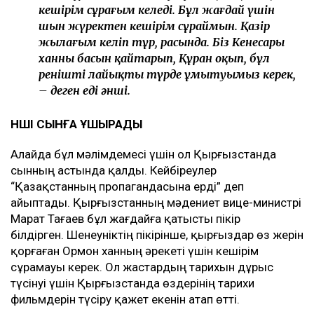
кешірім сұрағым келеді. Бұл жағдай үшін
шын жүректен кешірім сұраймын. Қазір
жылағым келіп тұр, расында. Біз Кенесары
ханның басын қайтарып, Құран оқып, бұл
ренішті лайықты түрде ұмытуымыз керек,
– деген еді әнші.
ӘНШІ СЫНҒА ҰШЫРАДЫ
Алайда бұл мәлімдемесі үшін ол Қырғызстанда
сынның астында қалды. Кейбіреулер
“Қазақстанның пропагандасына ерді” деп
айыптады. Қырғызстанның мәдениет вице-министрі
Марат Тағаев бұл жағдайға қатысты пікір
білдірген. Шенеуніктің пікірінше, қырғыздар өз жерін
қорғаған Ормон ханның әрекеті үшін кешірім
сұрамауы керек. Ол жастардың тарихын дұрыс
түсінуі үшін Қырғызстанда өздерінің тарихи
фильмдерін түсіру қажет екенін атап өтті.