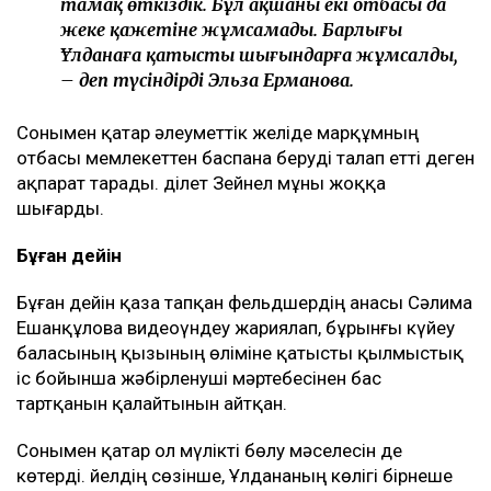
тамақ өткіздік. Бұл ақшаны екі отбасы да
жеке қажетіне жұмсамады. Барлығы
Ұлданаға қатысты шығындарға жұмсалды,
– деп түсіндірді Эльза Ерманова.
Сонымен қатар әлеуметтік желіде марқұмның
отбасы мемлекеттен баспана беруді талап етті деген
ақпарат тарады. Әділет Зейнел мұны жоққа
шығарды.
Бұған дейін
Бұған дейін қаза тапқан фельдшердің анасы Сәлима
Ешанқұлова видеоүндеу жариялап, бұрынғы күйеу
баласының қызының өліміне қатысты қылмыстық
іс бойынша жәбірленуші мәртебесінен бас
тартқанын қалайтынын айтқан.
Сонымен қатар ол мүлікті бөлу мәселесін де
көтерді. Әйелдің сөзінше, Ұлдананың көлігі бірнеше