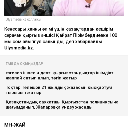
Ulysmedia.kz коллажы
Кенесары ханның өлімі үшін қазақтардан кешірім
сұраған қырғыз әншісі Қайрат Пірімбердиевке 100
мың сом айыппұл салынды, деп хабарлайды
Ulysmedia.kz
.
ТАҒЫ ДА ОҚЫҢЫЗДАР
«Өзгелер ішпесін деп»: қырғызстандықтар ішімдікті
жаппай сатып алып, төгіп жатыр
Тоқтар Төлешов 21 жылдық жазасын қысқартуға
тырысып жатыр
Қазақстандық саяхатшы Қырғызстан полициясына
шағымданып, Жапаровқа үндеу жасады
МӘН-ЖАЙ