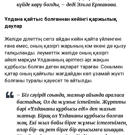
күйде көру болды, – деді Эльза Ерманова.
Ұлдана қайтыс болғаннан кейінгі қаржылық
даулар
Желіде Әділеттің сегіз айдан кейін қайта үйленгені
ғана емес, оның қазіргі жарының кім екені де қызу
талқыланды. Әлеуметтік желіде оның қазіргі
әйелі марқұм Ұлдананың әріптесі әрі жақын
құрбысы болған деген ақпарат тараған. Сонымен
қатар оның қайғылы жағдайдан көп ұзамай жүкті
болғаны туралы қауесет те айтылды.
– Біз сәуірдің соңында, мамыр айында араласа
бастадық. Ол да жұмыс істейтін. Жұрттың
бәрі «Ұлдананың құрбысы еді» деп жазып
жатыр. Бірақ ол Ұлдананың құрбысы болған
жоқ. Екі жыл бойы бірге жұмыс істегенімен,
олар бір-ақ рет бірге бір ауысымға шыққан.