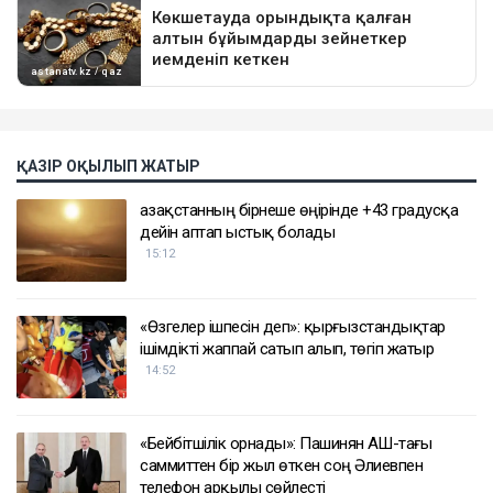
ҚАЗІР ОҚЫЛЫП ЖАТЫР
Қазақстанның бірнеше өңірінде +43 градусқа
дейін аптап ыстық болады
15:12
«Өзгелер ішпесін деп»: қырғызстандықтар
ішімдікті жаппай сатып алып, төгіп жатыр
14:52
«Бейбітшілік орнады»: Пашинян АҚШ-тағы
саммиттен бір жыл өткен соң Әлиевпен
телефон арқылы сөйлесті