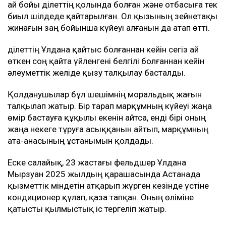
ай бойы Әділеттің қолында болған және отбасыға тек
биыл шілдеде қайтарылған. Ол қызының зейнетақы
жинағын заң бойынша күйеуі алғанын да атап өтті.
Әділеттің Ұлдана қайтыс болғаннан кейін сегіз ай
өткен соң қайта үйленгені белгілі болғаннан кейін
әлеуметтік желіде қызу талқылау басталды.
Қолданушылар бұл шешімнің моральдық жағын
талқылап жатыр. Бір тарап марқұмның күйеуі жаңа
өмір бастауға құқылы екенін айтса, енді бірі оның
жаңа некеге тұруға асыққанын айтып, марқұмның
ата-анасының ұстанымын қолдады.
Еске салайық, 23 жастағы фельдшер Ұлдана
Мырзуан 2025 жылдың қарашасында Астанада
қызметтік міндетін атқарып жүрген кезінде үстіне
кондиционер құлап, қаза тапқан. Оның өліміне
қатысты қылмыстық іс тергеліп жатыр.