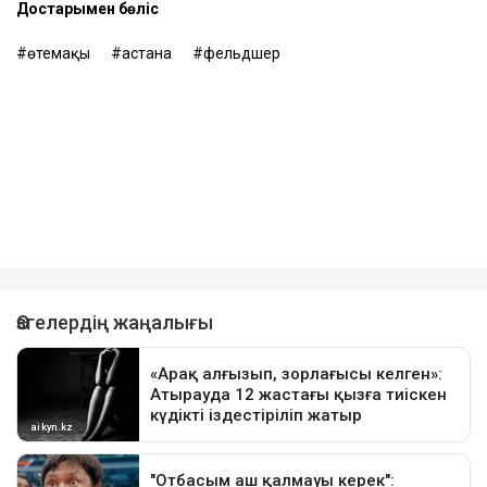
Достарыңмен бөліс
өтемақы
астана
фельдшер