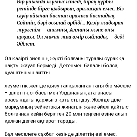
Бір ұйымда жұмыс істеді, бірақ құрбы
ретінде бірге қыдырып, араласқан емес. Біз
сәуір айынан бастап араласа бастадық.
Сөйтіп, бәрі осылай өрбіді... Қазір жадырап
жүргенім – анамның, Алланың және оның
арқасы. Ол маған жаңа өмір сыйлады, – деді
Әділет.
Ол қазіргі әйелінің жүкті болғаны туралы сұраққа
нақты жауап бермеді. Дегенмен балалы болса,
қуанатынын айтты.
Әлеуметтік желіде қызу талқыланған тағы бір мәселе
– Әділеттің отбасы мен Ұлдананың ата-анасы
арасындағы қаржыға қатысты дау. Желіде Әділет
марқұмның зейнетақы жинағын және әйелі қайтыс
болғаннан кейін берілген 20 млн теңгені өзіне алып
қалған деген ақпарат тарады.
Бұл мәселеге сұхбат кезінде Әділеттің өзі емес,