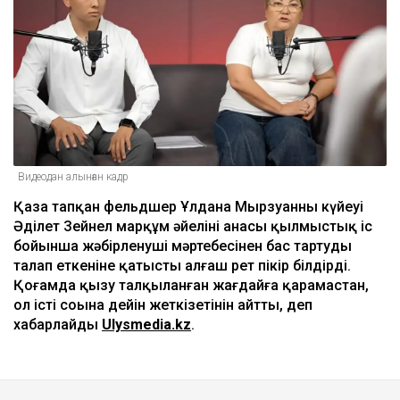
Видеодан алынған кадр
Қаза тапқан фельдшер Ұлдана Мырзуанның күйеуі
Әділет Зейнел марқұм әйелінің анасы қылмыстық іс
бойынша жәбірленуші мәртебесінен бас тартуды
талап еткеніне қатысты алғаш рет пікір білдірді.
Қоғамда қызу талқыланған жағдайға қарамастан,
ол істі соңына дейін жеткізетінін айтты, деп
хабарлайды
Ulysmedia.kz
.