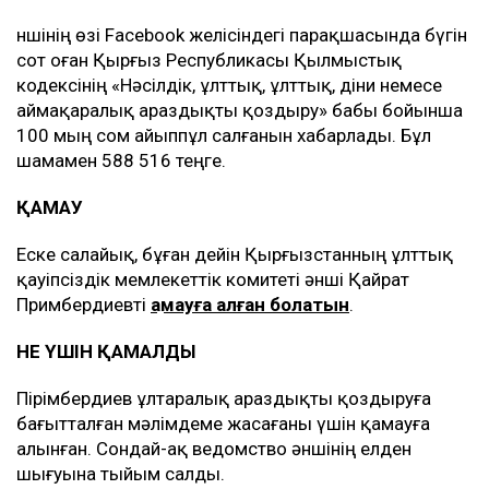
Әншінің өзі Facebook желісіндегі парақшасында бүгін
сот оған Қырғыз Республикасы Қылмыстық
кодексінің «Нәсілдік, ұлттық, ұлттық, діни немесе
аймақаралық араздықты қоздыру» бабы бойынша
100 мың сом айыппұл салғанын хабарлады. Бұл
шамамен 588 516 теңге.
ҚАМАУ
Еске салайық, бұған дейін Қырғызстанның ұлттық
қауіпсіздік мемлекеттік комитеті әнші Қайрат
Примбердиевті
қамауға алған болатын
.
НЕ ҮШІН ҚАМАЛДЫ
Пірімбердиев ұлтаралық араздықты қоздыруға
бағытталған мәлімдеме жасағаны үшін қамауға
алынған. Сондай-ақ ведомство әншінің елден
шығуына тыйым салды.