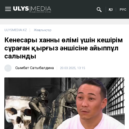
ҚАЗ
РУС
ULYSMEDIA.KZ
Жаңалықтар
Кенесары ханның өлімі үшін кешірім
сұраған қырғыз әншісіне айыппұл
салынды
Сымбат Сатыбалдина
20.03.2025, 13:15