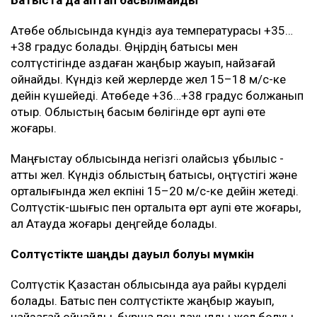
Батыста да аптап басылмайды
Ақтөбе облысында күндіз ауа температурасы +35…
+38 градус болады. Өңірдің батысы мен
солтүстігінде аздаған жаңбыр жауып, найзағай
ойнайды. Күндіз кей жерлерде жел 15–18 м/с-ке
дейін күшейеді. Ақтөбеде +36…+38 градус болжанып
отыр. Облыстың басым бөлігінде өрт қаупі өте
жоғары.
Маңғыстау облысында негізгі қолайсыз құбылыс -
қатты жел. Күндіз облыстың батысы, оңтүстігі және
орталығында жел екпіні 15–20 м/с-ке дейін жетеді.
Солтүстік-шығыс пен орталықта өрт қаупі өте жоғары,
ал Ақтауда жоғары деңгейде болады.
Солтүстікте шаңды дауыл болуы мүмкін
Солтүстік Қазақстан облысында ауа райы күрделі
болады. Батыс пен солтүстікте жаңбыр жауып,