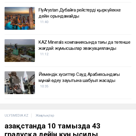
FlyArystan Дубайға рейстерді қыркүйекке
дейін орындамайды
11:40
KAZ Minerals компаниясында тағы да төтенше
жағдай: жұмысшылар эвакуацияланды
11:12
Йемендік хуситтер Сауд Арабиясындағы
мұнай өңдеу зауытына шабуыл жасады
10:35
ULYSMEDIA.KZ
Жаңалықтар
Қазақстанда 10 тамызда 43
градусқа дейін күн ысиды