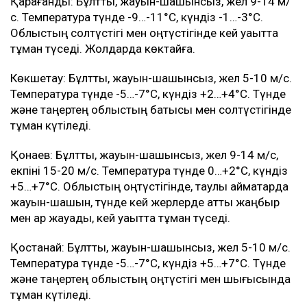
Қарағанды: Бұлтты, жауын-шашынсыз, жел 9-14 м/
с. Температура түнде -9…-11°C, күндіз -1…-3°C.
Облыстың солтүстігі мен оңтүстігінде кей уақытта
тұман түседі. Жолдарда көктайғақ.
Көкшетау: Бұлтты, жауын-шашынсыз, жел 5-10 м/с.
Температура түнде -5…-7°C, күндіз +2…+4°C. Түнде
және таңертең облыстың батысы мен солтүстігінде
тұман күтіледі.
Қонаев: Бұлтты, жауын-шашынсыз, жел 9-14 м/с,
екпіні 15-20 м/с. Температура түнде 0…+2°C, күндіз
+5…+7°C. Облыстың оңтүстігінде, таулы аймақтарда
жауын-шашын, түнде кей жерлерде қатты жаңбыр
мен қар жауады, кей уақытта тұман түседі.
Қостанай: Бұлтты, жауын-шашынсыз, жел 5-10 м/с.
Температура түнде -5…-7°C, күндіз +5…+7°C. Түнде
және таңертең облыстың оңтүстігі мен шығысында
тұман күтіледі.