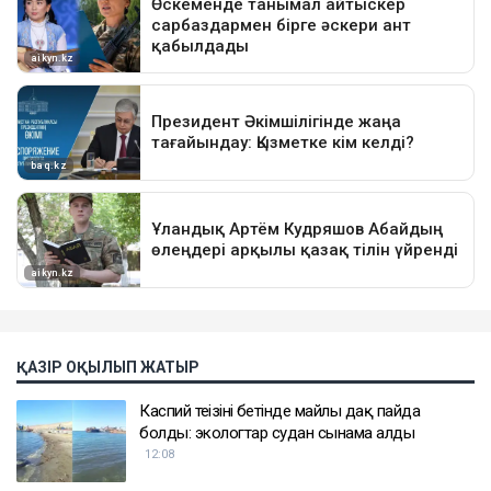
ҚАЗІР ОҚЫЛЫП ЖАТЫР
Каспий теңізінің бетінде майлы дақ пайда
болды: экологтар судан сынама алды
12:08