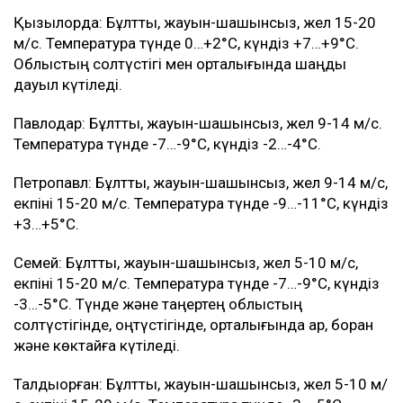
Қызылорда: Бұлтты, жауын-шашынсыз, жел 15-20
м/с. Температура түнде 0…+2°C, күндіз +7…+9°C.
Облыстың солтүстігі мен орталығында шаңды
дауыл күтіледі.
Павлодар: Бұлтты, жауын-шашынсыз, жел 9-14 м/с.
Температура түнде -7…-9°C, күндіз -2…-4°C.
Петропавл: Бұлтты, жауын-шашынсыз, жел 9-14 м/с,
екпіні 15-20 м/с. Температура түнде -9…-11°C, күндіз
+3…+5°C.
Семей: Бұлтты, жауын-шашынсыз, жел 5-10 м/с,
екпіні 15-20 м/с. Температура түнде -7…-9°C, күндіз
-3…-5°C. Түнде және таңертең облыстың
солтүстігінде, оңтүстігінде, орталығында қар, боран
және көктайғақ күтіледі.
Талдықорған: Бұлтты, жауын-шашынсыз, жел 5-10 м/