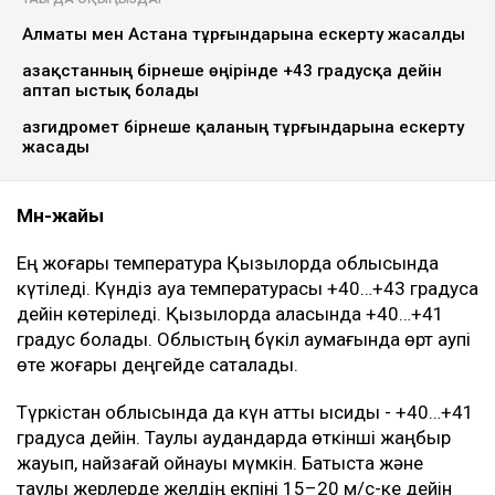
Алматы мен Астана тұрғындарына ескерту жасалды
Қазақстанның бірнеше өңірінде +43 градусқа дейін
аптап ыстық болады
Қазгидромет бірнеше қаланың тұрғындарына ескерту
жасады
Мән-жайы
Ең жоғары температура Қызылорда облысында
күтіледі. Күндіз ауа температурасы +40…+43 градусқа
дейін көтеріледі. Қызылорда қаласында +40…+41
градус болады. Облыстың бүкіл аумағында өрт қаупі
өте жоғары деңгейде сақталады.
Түркістан облысында да күн қатты ысиды - +40…+41
градусқа дейін. Таулы аудандарда өткінші жаңбыр
жауып, найзағай ойнауы мүмкін. Батыста және
таулы жерлерде желдің екпіні 15–20 м/с-ке дейін