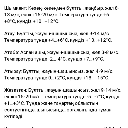
Шымкент: Кезең-кезеңмен бұлтты, жаңбыр, жел 8-
13 м/с, екпіні 15-20 м/с. Температура түнде +6…
+8°C, күндіз +10…+12°C.
Ақтау: Бұлтты, жауын-шашынсыз, жел 9-14 м/с.
Температура түнде +4…+6°C, күндіз +10…+12°C.
Ақтөбе: Аспан ашық, жауын-шашынсыз, жел 3-8 м/с.
Температура түнде -2…-4°C, күндіз +7…+9°C.
Атырау: Бұлтты, жауын-шашынсыз, жел 4-9 м/с.
Температура түнде 0…+2°C, күндіз +13…+15°C.
Жезқазған: Бұлтты, жауын-шашынсыз, жел 9-14 м/с,
екпіні 15-20 м/с. Температура түнде -5…-7°C, күндіз
+1…+3°C. Түнде және таңертең облыстың
солтүстігінде, шығысында, орталығында тұман
күтіледі.