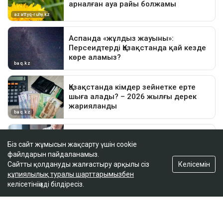
Біз сайт жұмысын жақсарту үшін cookie
файлдарын пайдаланамыз.
Келісемін
Сайтты қолдануды жалғастыру арқылы сіз
құпиялылық туралы шарттарымызбен
келісетініңізді білдіресіз.