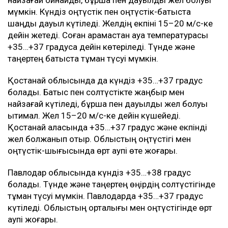
найзағай ойнайды, бұршақ пен дауылды жел болуы
мүмкін. Күндіз оңтүстік пен оңтүстік-батыста
шаңды дауыл күтіледі. Желдің екпіні 15–20 м/с-ке
дейін жетеді. Соған қарамастан ауа температурасы
+35…+37 градусқа дейін көтеріледі. Түнде және
таңертең батыста тұман түсуі мүмкін.
Қостанай облысында да күндіз +35…+37 градус
болады. Батыс пен солтүстікте жаңбыр мен
найзағай күтіледі, бұршақ пен дауылды жел болуы
ықтимал. Жел 15–20 м/с-ке дейін күшейеді.
Қостанай қаласында +35…+37 градус және екпінді
жел болжанып отыр. Облыстың оңтүстігі мен
оңтүстік-шығысында өрт қаупі өте жоғары.
Павлодар облысында күндіз +35…+38 градус
болады. Түнде және таңертең өңірдің солтүстігінде
тұман түсуі мүмкін. Павлодарда +35…+37 градус
күтіледі. Облыстың орталығы мен оңтүстігінде өрт
қаупі жоғары.