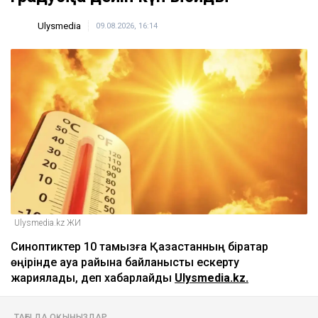
Ulysmedia
09.08.2026, 16:14
Ulysmedia.kz ЖИ
Синоптиктер 10 тамызға Қазақстанның бірқатар
өңірінде ауа райына байланысты ескерту
жариялады, деп хабарлайды
Ulysmedia.kz.
ТАҒЫ ДА ОҚЫҢЫЗДАР