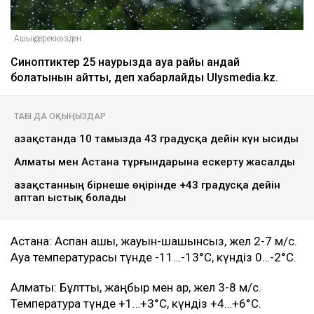
Ашық дереккөзден
Синоптиктер 25 наурызда ауа райы қандай
болатынын айтты, деп хабарлайды Ulysmedia.kz.
ТАҒЫ ДА ОҚЫҢЫЗДАР
Қазақстанда 10 тамызда 43 градусқа дейін күн ысиды
Алматы мен Астана тұрғындарына ескерту жасалды
Қазақстанның бірнеше өңірінде +43 градусқа дейін
аптап ыстық болады
Астана: Аспан ашық, жауын-шашынсыз, жел 2-7 м/с.
Ауа температурасы түнде -11…-13°C, күндіз 0…-2°C.
Алматы: Бұлтты, жаңбыр мен қар, жел 3-8 м/с.
Температура түнде +1…+3°C, күндіз +4…+6°C.