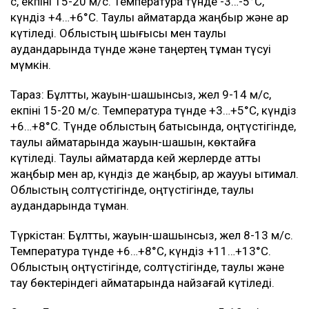
с, екпіні 15-20 м/с. Температура түнде -3…-5°C,
күндіз +4…+6°C. Таулы аймақтарда жаңбыр және қар
күтіледі. Облыстың шығысы мен таулы
аудандарында түнде және таңертең тұман түсуі
мүмкін.
Тараз: Бұлтты, жауын-шашынсыз, жел 9-14 м/с,
екпіні 15-20 м/с. Температура түнде +3…+5°C, күндіз
+6…+8°C. Түнде облыстың батысында, оңтүстігінде,
таулы аймақтарында жауын-шашын, көктайғақ
күтіледі. Таулы аймақтарда кей жерлерде қатты
жаңбыр мен қар, күндіз де жаңбыр, қар жаууы ықтимал.
Облыстың солтүстігінде, оңтүстігінде, таулы
аудандарында тұман.
Түркістан: Бұлтты, жауын-шашынсыз, жел 8-13 м/с.
Температура түнде +6…+8°C, күндіз +11…+13°C.
Облыстың оңтүстігінде, солтүстігінде, таулы және
тау бөктеріндегі аймақтарында найзағай күтіледі.