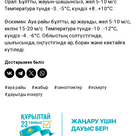
Орал: Бұлтты, жауын-шашынсыз, жел 5-10 м/с.
Температура түнде -3…-5°C, күндіз +8…+10°C.
Өскемен: Ауа райы бұлтты, қар жауады, жел 5-10 м/с,
екпіні 15-20 м/с. Температура түнде -10…-12°C,
күндіз -4…-6°C. Облыстың солтүстігінде,
шығысында, оңтүстігінде қар, боран және көктайғақ
күтіледі.
Достарыңмен бөліс
ауа райы
жаңбыр
синоптиктер
ескерту
дауылды ескерту