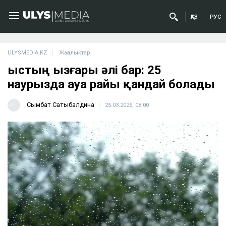
ҚАЗ
РУС
ULYSMEDIA.KZ
Жаңалықтар
Қыстың ызғары әлі бар: 25
наурызда ауа райы қандай болады
Сымбат Сатыбалдина
25.03.2025, 08:00