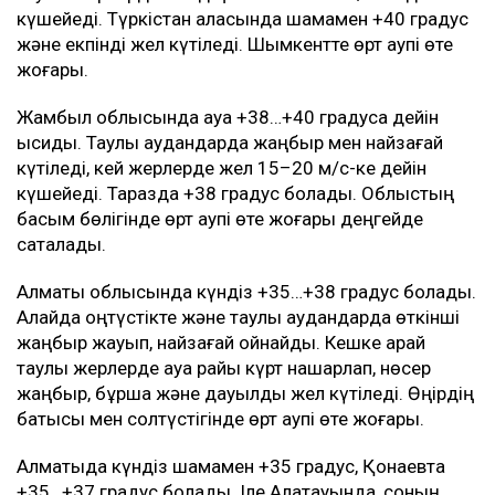
күшейеді. Түркістан қаласында шамамен +40 градус
және екпінді жел күтіледі. Шымкентте өрт қаупі өте
жоғары.
Жамбыл облысында ауа +38…+40 градусқа дейін
ысиды. Таулы аудандарда жаңбыр мен найзағай
күтіледі, кей жерлерде жел 15–20 м/с-ке дейін
күшейеді. Таразда +38 градус болады. Облыстың
басым бөлігінде өрт қаупі өте жоғары деңгейде
сақталады.
Алматы облысында күндіз +35…+38 градус болады.
Алайда оңтүстікте және таулы аудандарда өткінші
жаңбыр жауып, найзағай ойнайды. Кешке қарай
таулы жерлерде ауа райы күрт нашарлап, нөсер
жаңбыр, бұршақ және дауылды жел күтіледі. Өңірдің
батысы мен солтүстігінде өрт қаупі өте жоғары.
Алматыда күндіз шамамен +35 градус, Қонаевта
+35…+37 градус болады. Іле Алатауында, соның