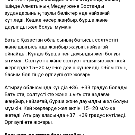
ішінде Алматының Медеу және Бостандық
аудандарының таулы бөліктерінде найзағай
күтіледі. Кешке нөсер жаңбыр, бұршақ және
дауылды жел болуы мүмкін.
Батыс Қазақстан облысының батысы, солтүстігі
және шығысында жаңбыр жауып, найзағай
ойнайды. Күндіз бұршақ пен дауылды жел болуы
ықтимал. Солтүстік және солтүстік-шығыс желі кей
жерлерде 15–20 м/с-ке дейін күшейеді. Облыстың
басым бөлігінде өрт қаупі өте жоғары.
Атырау облысында күндіз +36…+39 градус болады.
Батыста, солтүстікте және шығыста аздаған
жаңбыр, найзағай, бұршақ және дауылды жел болуы
мүмкін. Кей жерлерде жел екпіні 15–20 м/с-ке
жетеді. Атырау қаласында +37…+39 градус күтіледі.
Өрт қаупі өте жоғары.