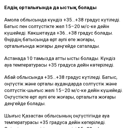
Елдің орталығында да ыстық болады
Ақмола облысында күндіз +35…+38 градус күтіледі.
Батыс пен солтүстікте жел 15–20 м/с-ке дейін
күшейеді. Көкшетауда +36…+38 градус болады.
Өңірдің батысында өрт қаупі өте жоғары,
орталығында жоғары деңгейде сақталады.
Астанада 10 тамызда қатты ыстық болады. Күндіз
ауа температурасы +35 градусқа дейін көтеріледі.
Абай облысында +35…+38 градус күтіледі. Батыс,
оңтүстік және орталық аудандарда солтүстік және
солтүстік-шығыс желі 15–20 м/с-ке дейін күшейеді.
Оңтүстікте өрт қаупі өте жоғары, орталықта жоғары
деңгейде болады.
Шығыс Қазақстан облысының оңтүстігінде ауа
температурасы +35 градусқа дейін көтеріледі.