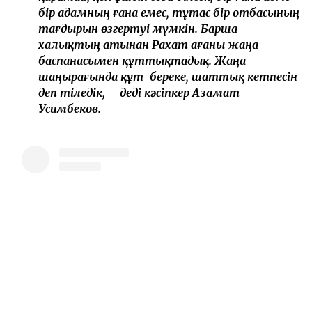
бір адамның ғана емес, тұтас бір отбасының
тағдырын өзгертуі мүмкін. Барша
халықтың атынан Рахат ағаны жаңа
баспанасымен құттықтадық. Жаңа
шаңырағында құт-береке, шаттық кетпесін
деп тіледік, – деді кәсіпкер Азамат
Усимбеков.