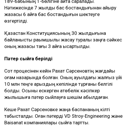
189-бабының 1-бөлігіне қайта саралады.
Нәтижесінде 7 жылдық бас бостандығынан айыру
жазасы 6 айға бас бостандығын шектеуге
өзгертілді.
Қазақстан Конституциясының 30 жылдығына
байланысты рақымшылық жасау туралы заңға сәйкес
оның жазасы тағы 3 айға қысқартылды.
Пәтер сыйға берілді
Сот процесінен кейін Рахат Сәрсеновтің жағдайы
қоғам назарында болған. Оның ауылдағы жалғыз үйі
10 млн теңге қарыздың кепілінде тұрғаны белгілі
болды. Осыны ескерген ақтөбелік кәсіпкер
жылқышыға пәтер сыйлауға шешім қабылдаған.
Кеше Рахат Сәрсеновке жаңа баспананың кілті
табысталды. Оған пәтерді VD Stroy-Engineering және
Baisanat компаниялары сыйға тартты.