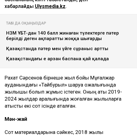
хабарлайды
Ulysmedia.kz
.
ТАҒЫ ДА ОҚЫҢЫЗДАР
НЗМ ҰБТ-дан 140 балл жинаған түлектерге пәтер
берілді деген ақпаратты жоққа шығарды
Қазақстанда пәтер мен үйге сұраныс артты
Қазақстандағы ең арзан баспана қай қалада
Рахат Сәрсенов бірнеше жыл бойы Мұғалжар
ауданындағы «Тайбурыл» шаруа қожалығында
жылқышы болып жұмыс істеген. Оның аты 2019-
2024 жылдар аралығында жоғалған жылқыларға
қатысты екі сот ісінде аталған.
Мән-жай
Сот материалдарына сәйкес, 2018 жылы