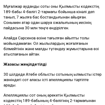
Мұғалжар аудандық соты оны Қылмыстық кодекстің
189-бабы 4-бөлігі 2-тармағы бойынша кінәлі деп
танып, 7 жылға бас бостандығынан айырған.
Сонымен қатар одан шаруа қожалығының иесінің
пайдасына 30 млн теңге өндірілген.
Алайда Сәрсенов өзіне тағылған айыпты толық
мойындамаған. Ол жылқылардың жоғалғанын
білмейтінін және малды түгендеу жұмыстарына өзі
қатыспағанын айтқан.
Жазасы жеңілдетілді
30 шілдеде Ақтөбе облыстық сотының қылмыстық істер
жөніндегі сот алқасы істі апелляциялық тәртіпте
қарады.
Апелляциялық сот оның әрекетін Қылмыстық
кодекстің 189-бабының 4-бөлігінің 2-тармағынан