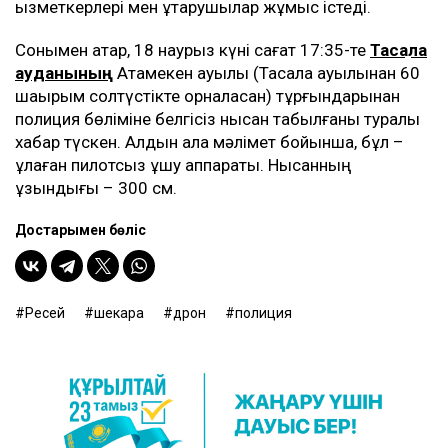
қызметкерлері мен құтқарушылар жұмыс істеді.
Сонымен қатар, 18 наурыз күні сағат 17:35-те
Тасқала
ауданының
Атамекен ауылы (Тасқала ауылынан 60
шақырым солтүстікте орналасқан) тұрғындарынан
полиция бөліміне белгісіз нысан табылғаны туралы
хабар түскен. Алдын ала мәлімет бойынша, бұл –
құлаған пилотсыз ұшу аппараты. Нысанның
ұзындығы – 300 см.
Достарыңмен бөліс
Ресей
шекара
дрон
полиция