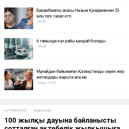
Бишімбаевтың анасы Назым Қахарманнан 25
млн теңге талап етті
09:30
6 тамызда күн райы қандай болады
09:05
Мұнайдан байымаған Қазақстанды сирек жер
металдары жарыта ала ма
кеше, 19:35
ULYSMEDIA.KZ
Жаңалықтар
100 жылқы дауына байланысты
сотталған ақтөбелік жылқышыға