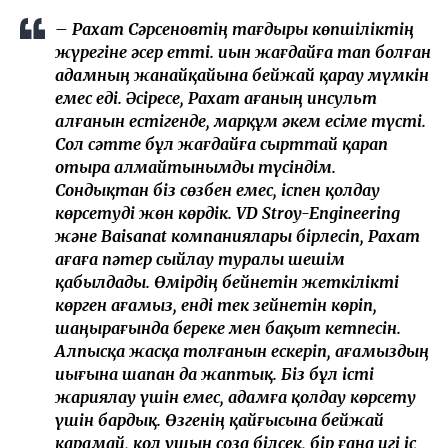
– Рахат Сәрсеновтің тағдыры көпшіліктің
жүрегіне әсер етті. Қиын жағдайға тап болған
адамның жанайқайына бейжай қарау мүмкін
емес еді. Әсіресе, Рахат ағаның инсульт
алғанын естігенде, марқұм әкем есіме түсті.
Сол сәтте бұл жағдайға сырттай қарап
отыра алмайтынымды түсіндім.
Сондықтан біз сөзбен емес, іспен қолдау
көрсетуді жөн көрдік. VD Stroy-Engineering
және Baisanat компаниялары бірлесіп, Рахат
ағаға пәтер сыйлау туралы шешім
қабылдады. Өмірдің бейнетін жеткілікті
көрген ағамыз, енді тек зейнетін көріп,
шаңырағында береке мен бақыт кетпесін.
Алпысқа жасқа толғанын ескеріп, ағамыздың
иығына шапан да жаптық. Біз бұл істі
жариялау үшін емес, адамға қолдау көрсету
үшін бардық. Өзгенің қайғысына бейжай
қарамай, қол ұшын соза білсек, бір ғана игі іс