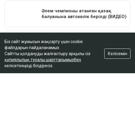
Біз сайт жұмысын жақсарту үшін cookie
файлдарын пайдаланамыз.
Келісемін
Сайтты қолдануды жалғастыру арқылы сіз
құпиялылық туралы шарттарымызбен
келісетініңізді білдіресіз.