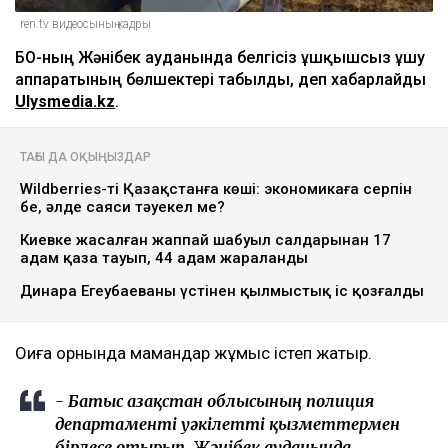
ren.tv видеосының кадры
БҚО-ның Жәнібек ауданында белгісіз ұшқышсыз ұшу
аппаратының бөлшектері табылды, деп хабарлайды
Ulysmedia.kz
.
ТАҒЫ ДА ОҚЫҢЫЗДАР
Wildberries-тің Қазақстанға көші: экономикаға серпін
бе, әлде саяси тәуекел ме?
Киевке жасалған жаппай шабуыл салдарынан 17
адам қаза тауып, 44 адам жараланды
Динара Егеубаеваның үстінен қылмыстық іс қозғалды
Оқиға орнында мамандар жұмыс істеп жатыр.
- Батыс Қазақстан облысының полиция
департаменті уәкілетті қызметтермен
бірлесе отырып, Жәнібек ауданында