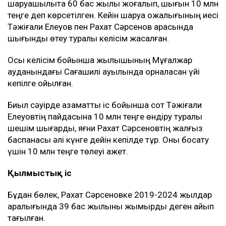
шаруашылықта 60 бас жылқы жоғалып, шығын 10 млн
теңге деп көрсетілген. Кейін шаруа қожалығының иесі
Тәжіғали Елеуов пен Рахат Сәрсенов арасында
шығынды өтеу туралы келісім жасалған.
Осы келісім бойынша жылқышының Мұғалжар
ауданындағы Сағашилі ауылында орналасқан үйі
кепілге қойылған.
Биыл сәуірде азаматтық іс бойынша сот Тәжіғали
Елеуовтің пайдасына 10 млн теңге өндіру туралы
шешім шығарды, яғни Рахат Сәрсеновтің жалғыз
баспанасы әлі күнге дейін кепілде тұр. Оны босату
үшін 10 млн теңге төлеуі қажет.
Қылмыстық іс
Бұдан бөлек, Рахат Сәрсеновке 2019-2024 жылдар
аралығында 39 бас жылқыны жымқырды деген айып
тағылған.