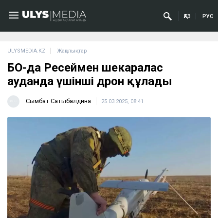
ҚАЗ
РУС
ULYSMEDIA.KZ
Жаңалықтар
БҚО-да Ресеймен шекаралас
ауданда үшінші дрон құлады
Сымбат Сатыбалдина
25.03.2025, 08:41