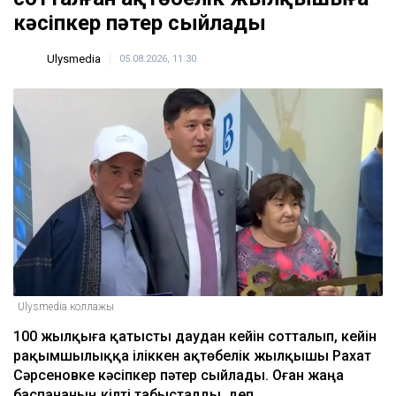
кәсіпкер пәтер сыйлады
Ulysmedia
05.08.2026, 11:30
Ulysmedia коллажы
100 жылқыға қатысты даудан кейін сотталып, кейін
рақымшылыққа іліккен ақтөбелік жылқышы Рахат
Сәрсеновке кәсіпкер пәтер сыйлады. Оған жаңа
баспананың кілті табысталды, деп