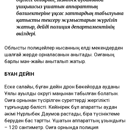
ұшқышсыз ұшатын аппараттың
бөлшектеріне ұқсас заттардың табылуына
қатысты тексеру жұмыстарын жүргізіп
жатыр, дейді полиция департаментінің
өкілдері.
Облыстық полицейлер нысанның елді мекендерден
шалғай жерде орналасқанын анықтады. Оқиғаның
барлық мән-жайы анықталып жатыр.
БҰҒАН ДЕЙІН
Еске салайық, бұған дейін дрон Бөкейорда ауданы
Ұялы ауылдық округі маңынан табылған болатын.
Оқиға орнынан түсірілген суреттерді жергілікті
тұрғындар бөлісті. Кейінірек бұл ақпаратты аудан
әкімі Нұрлыбек Даумов растады, бірақ түсініктеме
беруден бас тартты. Ұшатын аппараттың ұзындығы
– 120 сантиметр. Оқиға орнында полиция