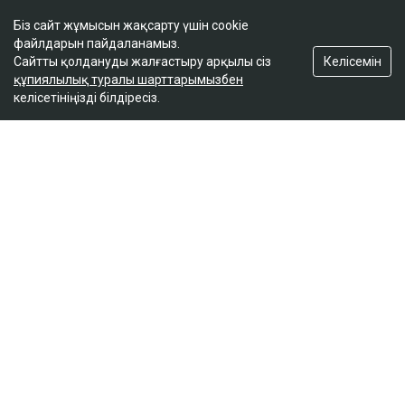
Біз сайт жұмысын жақсарту үшін cookie
файлдарын пайдаланамыз.
Келісемін
Сайтты қолдануды жалғастыру арқылы сіз
құпиялылық туралы шарттарымызбен
келісетініңізді білдіресіз.
ҚАЗІР ОҚЫЛЫП ЖАТЫР
Астанада бойжеткенге жасалған шабуыл
бойынша қылмыстық іс қозғалды
13:03