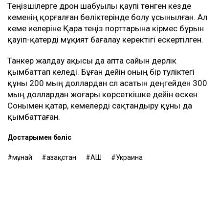
Теңізшілерге дрон шабуылы қаупі төнген кезде
кеменің қорғалған бөліктерінде болу ұсынылған. Ал
кеме иелеріне Қара теңіз порттарына кірмес бұрын
қауіп-қатерді мұқият бағалау керектігі ескертілген.
Танкер жалдау ақысы да апта сайын дерлік
қымбаттап келеді. Бұған дейін оның бір тәуліктегі
құны 200 мың доллардан сәл асатын деңгейден 300
мың доллардан жоғары көрсеткішке дейін өскен.
Сонымен қатар, кемелерді сақтандыру құны да
қымбаттаған.
Достарыңмен бөліс
мұнай
Қазақстан
АҚШ
Украина