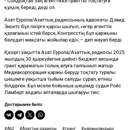
- Сондықтан заң агенттікке грантты тоқтатуға
құқық береді, деді ол.
Азат Еуропа/Азаттық радиосының адвокаты Дэвид
Зионтс бұл пікірге қарсы шығып, «егер агенттік
қалағанын істей берсе, Конгресстің бұл қаржыны
бөлудегі мақсаты жойылар еді», – деп жауап берді.
Қазіргі уақытта Азат Еуропа/Азаттық радиосы 2025
жылдың 30 қыркүйегіне дейінгі бюджет аясында
грант қаражатын толық алуға талпынып жатыр.
Медиакорпорация қаржы беруді тоқтату туралы
шешімге уақытша тыйым салуды сұрап, өтініш
білдірген. Бұл мәселе бойынша шешімді судья Ройс
Ламберт алдағы апталарда шығаруы тиіс.
Достарыңмен бөліс
АҚШ
Азаттық радиосы
грант
қаржыландыру