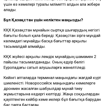
үшін өз кемелері туралы мәліметті алдын ала жібере
алады.
Бұл Қазақстан үшін неліктен маңызды?
КҚК Қазақстан мұнайын сыртқа шығарудың негізгі
бағыты болып қала береді. Қазақстан әзірге мұндай
көлемдегі мұнайды басқа бағыттар арқылы
тасымалдай алмайды.
КҚК жүйесі арқылы әлемдік мұнайдың шамамен 2
пайызы тасымалданады. Оның едәуір бөлігі
Еуропадағы сатып алушыларға жөнелтіледі.
Кейінгі апталарда терминал маңындағы жағдай күрт
шиеленісті. Новороссийск маңындағы кемелерге
дронмен жасалған шабуылдар мұнай тиеу
жұмыстарына кедергі келтірді. Жаңа соққылардан
қауіптенген кейбір кеме иелері бұл бағытқа барудан
бас тарта бастаған.