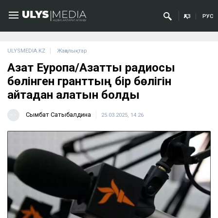
ҚАЗ
РУС
ULYSMEDIA.KZ
Жаңалықтар
Азат Еуропа/Азаттық радиосы
бөлінген гранттың бір бөлігін
қайтадан алатын болды
Сымбат Сатыбалдина
25.03.2025, 14:26