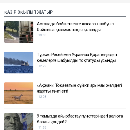
ҚАЗІР ОҚЫЛЫП ЖАТЫР
Астанада бойжеткенге жасалған шабуыл
бойынша қылмыстық іс қозғалды
13:03
Түркия Ресей мен Украинаға Қара теңіздегі
кемелерге шабуылды тоқтатуды ұсынды
12:29
«Ақжан»: Тоқаевтың сүйікті арғымағы желідегі
жұртты тәнті етті
12:03
9 тамызда айырбастау пункттеріндегі валюта
бағамы қандай?
11:55