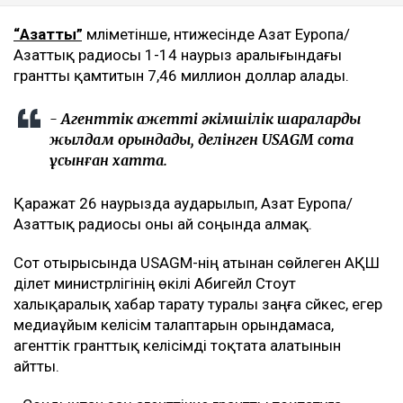
“Азаттық”
мәліметінше, нәтижесінде Азат Еуропа/
Азаттық радиосы 1-14 наурыз аралығындағы
грантты қамтитын 7,46 миллион доллар алады.
- Агенттік қажетті әкімшілік шараларды
жылдам орындады, делінген USAGM сотқа
ұсынған хатта.
Қаражат 26 наурызда аударылып, Азат Еуропа/
Азаттық радиосы оны ай соңында алмақ.
Сот отырысында USAGM-нің атынан сөйлеген АҚШ
әділет министрлігінің өкілі Абигейл Стоут
халықаралық хабар тарату туралы заңға сәйкес, егер
медиаұйым келісім талаптарын орындамаса,
агенттік гранттық келісімді тоқтата алатынын
айтты.