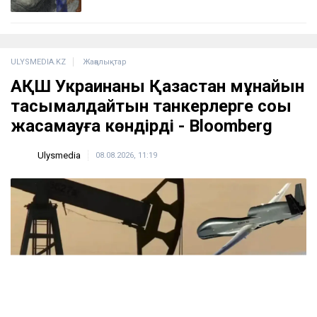
ULYSMEDIA.KZ
Жаңалықтар
АҚШ Украинаны Қазақстан мұнайын
тасымалдайтын танкерлерге соққы
жасамауға көндірді - Bloomberg
Ulysmedia
08.08.2026, 11:19