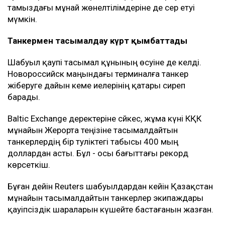
тамыздағы мұнай жөнелтілімдеріне де әсер етуі
мүмкін.
Танкермен тасымалдау күрт қымбаттады
Шабуыл қаупі тасымал құнының өсуіне де әкелді.
Новороссийск маңындағы терминалға танкер
жіберуге дайын кеме иелерінің қатары сиреп
барады.
Baltic Exchange деректеріне сәйкес, жұма күні КҚК
мұнайын Жерорта теңізіне тасымалдайтын
танкерлердің бір тәуліктегі табысы 400 мың
доллардан асты. Бұл - осы бағыттағы рекорд
көрсеткіш.
Бұған дейін Reuters шабуылдардан кейін Қазақстан
мұнайын тасымалдайтын танкерлер экипаждары
қауіпсіздік шараларын күшейте бастағанын жазған.