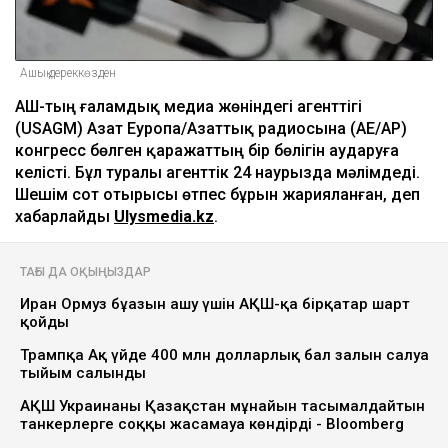
Ашық дереккөзден
АҚШ-тың ғаламдық медиа жөніндегі агенттігі
(USAGM) Азат Еуропа/Азаттық радиосына (АЕ/АР)
конгресс бөлген қаражаттың бір бөлігін аударуға
келісті. Бұл туралы агенттік 24 наурызда мәлімдеді.
Шешім сот отырысы өтпес бұрын жарияланған, деп
хабарлайды
Ulysmedia.kz
.
ТАҒЫ ДА ОҚЫҢЫЗДАР
Иран Ормуз бұғазын ашу үшін АҚШ-қа бірқатар шарт
қойды
Трампқа Ақ үйде 400 млн долларлық бал залын салуға
тыйым салынды
АҚШ Украинаны Қазақстан мұнайын тасымалдайтын
танкерлерге соққы жасамауға көндірді - Bloomberg