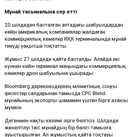
Мұнай тасымалына әсер етті
20 шілдеден басталған аптадағы шабуылдардан
кейін америкалық компаниялар жалдаған
коммерциялық кемелер КҚК терминалында мұнай
тиеуді уақытша тоқтатты.
Жұмыс 27 шілдеде қайта басталды. Алайда екі
күннен кейін терминал маңындағы коммерциялық
кемелер дрон шабуылына ұшырады.
Bloomberg дереккөздерінің мәліметінше, соңғы
іркілістер салдарынан тамызда CPC Blend
мұнайының экспорты шамамен үштен бірге азаюы
мүмкін.
Дегенмен нақты көлемі әзірге белгісіз. Шілдеде
жөнелтілуі тиіс мұнайдың бір бөлігі тамызға
ауыстырылған. Ал жұмыстың қайта тоқтауы