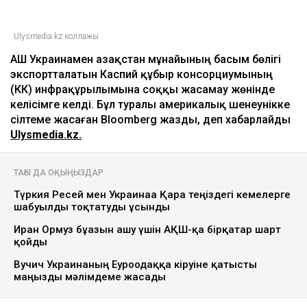
Ulysmedia.kz коллажы
АҚШ Украинамен Қазақстан мұнайының басым бөлігі
экспортталатын Каспий құбыр консорциумының
(КҚК) инфрақұрылымына соққы жасамау жөнінде
келісімге келді. Бұл туралы америкалық шенеунікке
сілтеме жасаған Bloomberg жазды, деп хабарлайды
Ulysmedia.kz.
ТАҒЫ ДА ОҚЫҢЫЗДАР
Түркия Ресей мен Украинаға Қара теңіздегі кемелерге
шабуылды тоқтатуды ұсынды
Иран Ормуз бұғазын ашу үшін АҚШ-қа бірқатар шарт
қойды
Вучич Украинаның Еуроодаққа кіруіне қатысты
маңызды мәлімдеме жасады