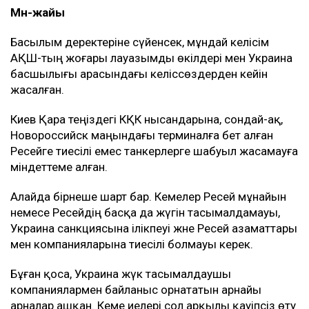
Мән-жайы
Басылым деректеріне сүйенсек, мұндай келісім
АҚШ-тың жоғары лауазымды өкілдері мен Украина
басшылығы арасындағы келіссөздерден кейін
жасалған.
Киев Қара теңіздегі КҚК нысандарына, сондай-ақ,
Новороссийск маңындағы терминалға бет алған
Ресейге тиесілі емес танкерлерге шабуыл жасамауға
міндеттеме алған.
Алайда бірнеше шарт бар. Кемелер Ресей мұнайын
немесе Ресейдің басқа да жүгін тасымалдамауы,
Украина санкциясына ілікпеуі және Ресей азаматтары
мен компанияларына тиесілі болмауы керек.
Бұған қоса, Украина жүк тасымалдаушы
компаниялармен байланыс орнататын арнайы
арналар ашқан. Кеме иелері сол арқылы қауіпсіз өту