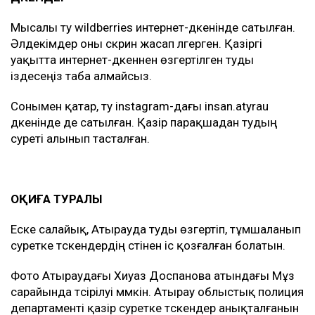
Мысалы ту wildberries интернет-дүкенінде сатылған.
Әлдекімдер оны скрин жасап үлгерген. Қазіргі
уақытта интернет-дүкеннен өзгертілген туды
іздесеңіз таба алмайсыз.
Сонымен қатар, ту instagram-дағы insan.atyrau
дүкенінде де сатылған. Қазір парақшадан тудың
суреті алынып тасталған.
ОҚИҒА ТУРАЛЫ
Еске салайық, Атырауда туды өзгертіп, тұмшаланып
суретке түскендердің үстінен іс қозғалған болатын.
Фото Атыраудағы Хиуаз Доспанова атындағы Мұз
сарайында түсірілуі мүмкін. Атырау облыстық полиция
департаменті қазір суретке түскендер анықталғанын