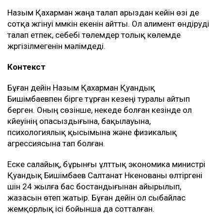
Назым Қахарман жаңа талап арыздан кейін өзі де
сотқа жүгінуі мүмкін екенін айтты. Ол алимент өндіруді
талап етпек, себебі төлемдер толық көлемде
жүргізілмегенін мәлімдеді.
Контекст
Бұған дейін Назым Қахарман Қуандық
Бишімбаевпен бірге тұрған кезеңі туралы айтып
берген. Оның сөзінше, некеде болған кезінде ол
күйеуінің опасыздығына, бақылауына,
психологиялық қысымына және физикалық
агрессиясына тап болған.
Еске салайық, бұрынғы ұлттық экономика министрі
Қуандық Бишімбаев Салтанат Нүкенованы өлтіргені
үшін 24 жылға бас бостандығынан айырылып,
жазасын өтеп жатыр. Бұған дейін ол сыбайлас
жемқорлық ісі бойынша да сотталған.