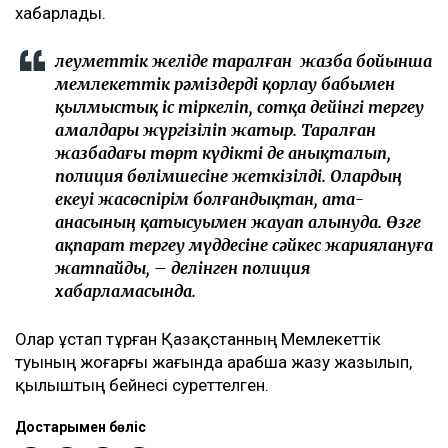
хабарлады.
Әлеуметтік желіде таралған жазба бойынша
мемлекеттік рәміздерді қорлау бабымен
қылмыстық іс тіркеліп, сотқа дейінгі тергеу
амалдары жүргізіліп жатыр. Таралған
жазбадағы төрт күдікті де анықталып,
полиция бөлімшесіне жеткізілді. Олардың
екеуі жасөспірім болғандықтан, ата-
анасының қатысуымен жауап алынуда. Өзге
ақпарат тергеу мүддесіне сәйкес жариялануға
жатпайды, – делінген полиция
хабарламасында.
Олар ұстап тұрған Қазақстанның Мемлекеттік
туының жоғарғы жағында арабша жазу жазылып,
қылыштың бейнесі суреттелген.
Достарыңмен бөліс