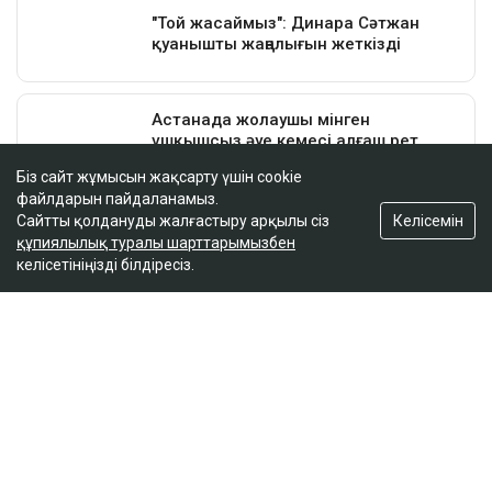
Біз сайт жұмысын жақсарту үшін cookie
файлдарын пайдаланамыз.
Келісемін
Сайтты қолдануды жалғастыру арқылы сіз
құпиялылық туралы шарттарымызбен
келісетініңізді білдіресіз.