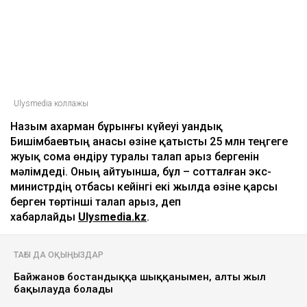
Ulysmedia коллажы
Назым Қахарман бұрынғы күйеуі Қуандық
Бишімбаевтың анасы өзіне қатысты 25 млн теңгеге
жуық сома өндіру туралы талап арыз бергенін
мәлімдеді. Оның айтуынша, бұл – сотталған экс-
министрдің отбасы кейінгі екі жылда өзіне қарсы
берген төртінші талап арыз, деп
хабарлайды
Ulysmedia.kz
.
ТАҒЫ ДА ОҚЫҢЫЗДАР
Байжанов бостандыққа шыққанымен, алты жыл
бақылауда болады