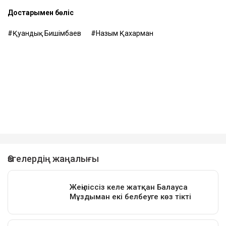
Достарыңмен бөліс
Қуандық Бишімбаев
Назым Қахарман