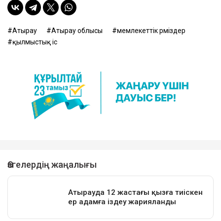
Атырау
Атырау облысы
мемлекеттік рәміздер
қылмыстық іс