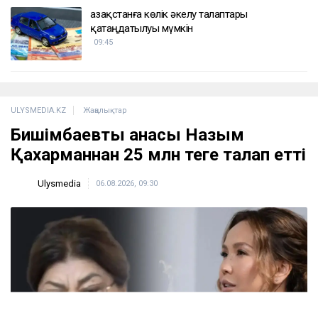
Қазақстанға көлік әкелу талаптары
қатаңдатылуы мүмкін
09:45
ULYSMEDIA.KZ
Жаңалықтар
Бишімбаевтың анасы Назым
Қахарманнан 25 млн теңге талап етті
Ulysmedia
06.08.2026, 09:30