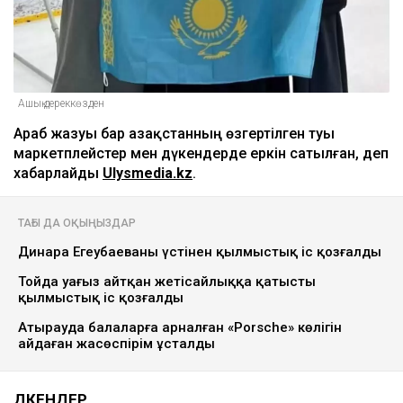
Ашық дереккөзден
Араб жазуы бар Қазақстанның өзгертілген туы
маркетплейстер мен дүкендерде еркін сатылған, деп
хабарлайды
Ulysmedia.kz
.
ТАҒЫ ДА ОҚЫҢЫЗДАР
Динара Егеубаеваның үстінен қылмыстық іс қозғалды
Тойда уағыз айтқан жетісайлыққа қатысты
қылмыстық іс қозғалды
Атырауда балаларға арналған «Porsche» көлігін
айдаған жасөспірім ұсталды
ДҮКЕНДЕР