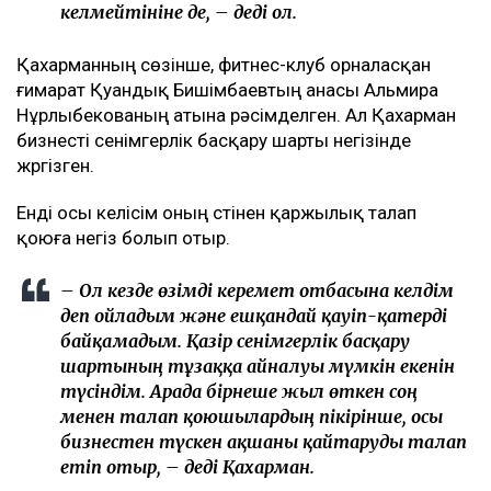
келмейтініне де, – деді ол.
Қахарманның сөзінше, фитнес-клуб орналасқан
ғимарат Қуандық Бишімбаевтың анасы Альмира
Нұрлыбекованың атына рәсімделген. Ал Қахарман
бизнесті сенімгерлік басқару шарты негізінде
жүргізген.
Енді осы келісім оның үстінен қаржылық талап
қоюға негіз болып отыр.
– Ол кезде өзімді керемет отбасына келдім
деп ойладым және ешқандай қауіп-қатерді
байқамадым. Қазір сенімгерлік басқару
шартының тұзаққа айналуы мүмкін екенін
түсіндім. Арада бірнеше жыл өткен соң
менен талап қоюшылардың пікірінше, осы
бизнестен түскен ақшаны қайтаруды талап
етіп отыр, – деді Қахарман.