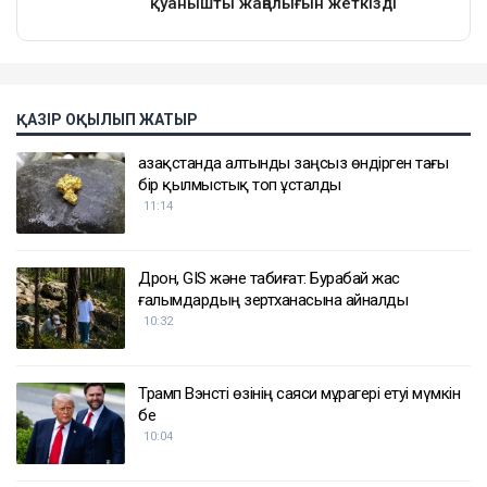
ҚАЗІР ОҚЫЛЫП ЖАТЫР
Қазақстанда алтынды заңсыз өндірген тағы
бір қылмыстық топ ұсталды
11:14
Дрон, GIS және табиғат: Бурабай жас
ғалымдардың зертханасына айналды
10:32
Трамп Вэнсті өзінің саяси мұрагері етуі мүмкін
бе
10:04