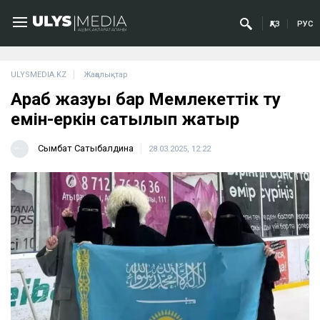
ҚАЗ
РУС
ULYSMEDIA.KZ
Жаңалықтар
Араб жазуы бар Мемлекеттік ту
емін-еркін сатылып жатыр
Сымбат Сатыбалдина
28.03.2025, 12:22