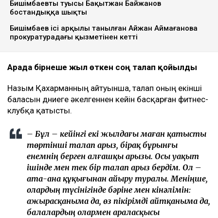
Бишімбаевтың туысы Бақытжан Байжанов
бостандыққа шықты
Бишімбаев ісі арқылы танылған Айжан Аймағанова
прокуратурадағы қызметінен кетті
Арада бірнеше жыл өткен соң талап қойылды
Назым Қахарманның айтуынша, талап оның екінші
баласын дүниеге әкелгеннен кейін басқарған фитнес-
клубқа қатысты.
– Бұл – кейінгі екі жылдағы маған қатысты
төртінші талап арыз, бірақ бұрынғы
енемнің берген алғашқы арызы. Осы уақыт
ішінде мен тек бір талап арыз бердім. Ол –
ата-ана құқығынан айыру туралы. Меніңше,
олардың түсінігінде бәріне мен кінәлімін:
ажырасқаныма да, өз пікірімді айтқаныма да,
балалардың олармен араласқысы