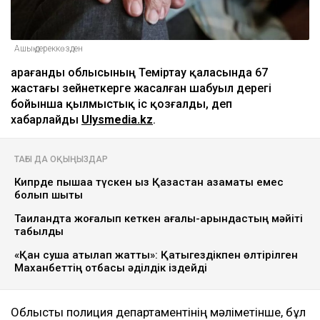
Ашық дереккөзден
Қарағанды облысының Теміртау қаласында 67
жастағы зейнеткерге жасалған шабуыл дерегі
бойынша қылмыстық іс қозғалды, деп
хабарлайды
Ulysmedia.kz
.
ТАҒЫ ДА ОҚЫҢЫЗДАР
Кипрде пышаққа түскен қыз Қазақстан азаматы емес
болып шықты
Таиландта жоғалып кеткен ағалы-қарындастың мәйіті
табылды
«Қан суша атқылап жатты»: Қатыгездікпен өлтірілген
Маханбеттің отбасы әділдік іздейді
Облыстық полиция департаментінің мәліметінше, бұл