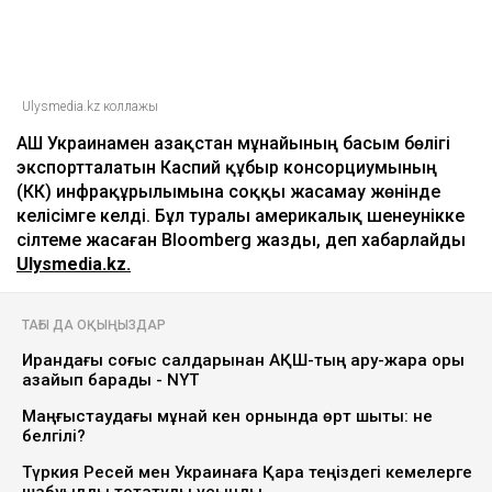
Ulysmedia.kz коллажы
АҚШ Украинамен Қазақстан мұнайының басым бөлігі
экспортталатын Каспий құбыр консорциумының
(КҚК) инфрақұрылымына соққы жасамау жөнінде
келісімге келді. Бұл туралы америкалық шенеунікке
сілтеме жасаған Bloomberg жазды, деп хабарлайды
Ulysmedia.kz.
ТАҒЫ ДА ОҚЫҢЫЗДАР
Ирандағы соғыс салдарынан АҚШ-тың қару-жарақ қоры
азайып барады - NYT
Маңғыстаудағы мұнай кен орнында өрт шықты: не
белгілі?
Түркия Ресей мен Украинаға Қара теңіздегі кемелерге
шабуылды тоқтатуды ұсынды