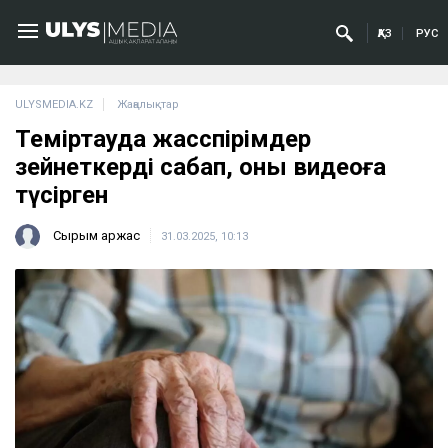
ҚАЗ
РУС
ULYSMEDIA.KZ
Жаңалықтар
Теміртауда жасөспірімдер
зейнеткерді сабап, оны видеоға
түсірген
Сырым Қаржас
31.03.2025, 10:13