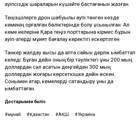
қауіпсіздік шараларын күшейте бастағанын жазған.
Теңізшілерге дрон шабуылы қаупі төнген кезде
кеменің қорғалған бөліктерінде болу ұсынылған. Ал
кеме иелеріне Қара теңіз порттарына кірмес бұрын
қауіп-қатерді мұқият бағалау керектігі ескертілген.
Танкер жалдау ақысы да апта сайын дерлік қымбаттап
келеді. Бұған дейін оның бір тәуліктегі құны 200 мың
доллардан сәл асатын деңгейден 300 мың
доллардан жоғары көрсеткішке дейін өскен.
Сонымен қатар, кемелерді сақтандыру құны да
қымбаттаған.
Достарыңмен бөліс
мұнай
Қазақстан
АҚШ
Украина