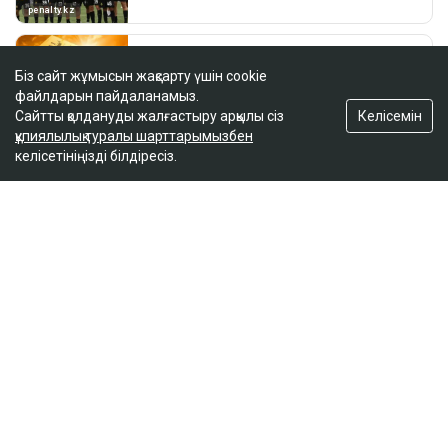
Біз сайт жұмысын жақсарту үшін cookie
файлдарын пайдаланамыз.
Келісемін
Сайтты қолдануды жалғастыру арқылы сіз
құпиялылық туралы шарттарымызбен
келісетініңізді білдіресіз.
ҚАЗІР ОҚЫЛЫП ЖАТЫР
Қазақстандық файтер UFC-дегі жеңісінен кейін