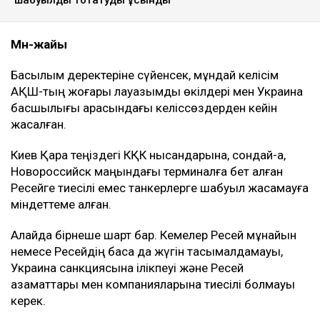
Мән-жайы
Басылым деректеріне сүйенсек, мұндай келісім
АҚШ-тың жоғары лауазымды өкілдері мен Украина
басшылығы арасындағы келіссөздерден кейін
жасалған.
Киев Қара теңіздегі КҚК нысандарына, сондай-ақ,
Новороссийск маңындағы терминалға бет алған
Ресейге тиесілі емес танкерлерге шабуыл жасамауға
міндеттеме алған.
Алайда бірнеше шарт бар. Кемелер Ресей мұнайын
немесе Ресейдің басқа да жүгін тасымалдамауы,
Украина санкциясына ілікпеуі және Ресей
азаматтары мен компанияларына тиесілі болмауы
керек.