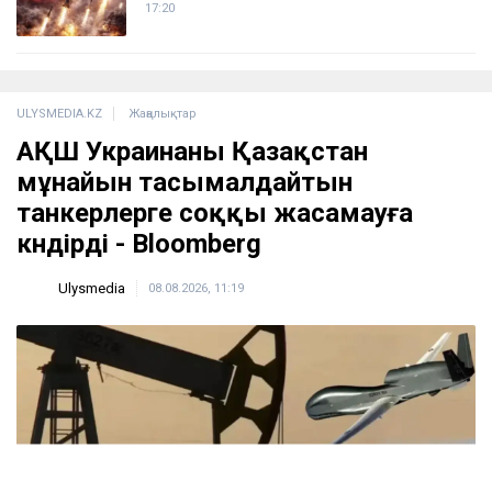
17:20
ULYSMEDIA.KZ
Жаңалықтар
АҚШ Украинаны Қазақстан
мұнайын тасымалдайтын
танкерлерге соққы жасамауға
көндірді - Bloomberg
Ulysmedia
08.08.2026, 11:19