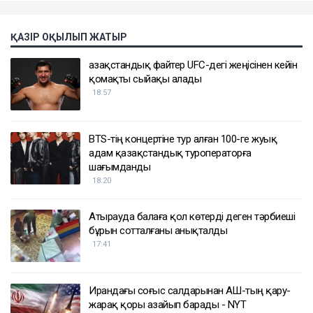
ҚАЗІР ОҚЫЛЫП ЖАТЫР
Қазақстандық файтер UFC-дегі жеңісінен кейін
қомақты сыйақы алады
18:57
BTS-тің концертіне тур алған 100-ге жуық
адам қазақстандық туроператорға
шағымданды
18:20
Атырауда балаға қол көтерді деген тәрбиеші
бұрын сотталғаны анықталды
17:41
Ирандағы соғыс салдарынан АҚШ-тың қару-
жарақ қоры азайып барады - NYT