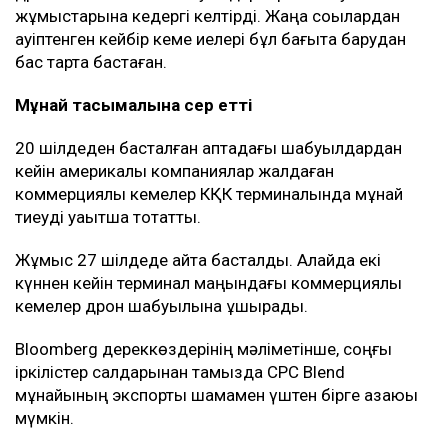
жұмыстарына кедергі келтірді. Жаңа соққылардан
қауіптенген кейбір кеме иелері бұл бағытқа барудан
бас тарта бастаған.
Мұнай тасымалына әсер етті
20 шілдеден басталған аптадағы шабуылдардан
кейін америкалық компаниялар жалдаған
коммерциялық кемелер КҚК терминалында мұнай
тиеуді уақытша тоқтатты.
Жұмыс 27 шілдеде қайта басталды. Алайда екі
күннен кейін терминал маңындағы коммерциялық
кемелер дрон шабуылына ұшырады.
Bloomberg дереккөздерінің мәліметінше, соңғы
іркілістер салдарынан тамызда CPC Blend
мұнайының экспорты шамамен үштен бірге азаюы
мүмкін.