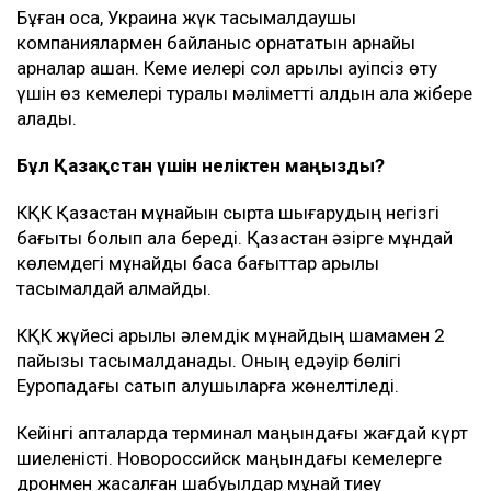
Бұған қоса, Украина жүк тасымалдаушы
компаниялармен байланыс орнататын арнайы
арналар ашқан. Кеме иелері сол арқылы қауіпсіз өту
үшін өз кемелері туралы мәліметті алдын ала жібере
алады.
Бұл Қазақстан үшін неліктен маңызды?
КҚК Қазақстан мұнайын сыртқа шығарудың негізгі
бағыты болып қала береді. Қазақстан әзірге мұндай
көлемдегі мұнайды басқа бағыттар арқылы
тасымалдай алмайды.
КҚК жүйесі арқылы әлемдік мұнайдың шамамен 2
пайызы тасымалданады. Оның едәуір бөлігі
Еуропадағы сатып алушыларға жөнелтіледі.
Кейінгі апталарда терминал маңындағы жағдай күрт
шиеленісті. Новороссийск маңындағы кемелерге
дронмен жасалған шабуылдар мұнай тиеу