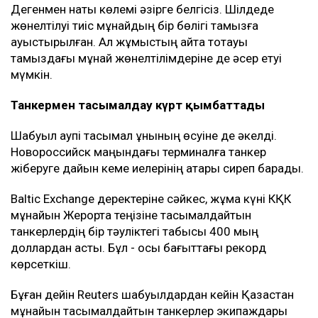
Дегенмен нақты көлемі әзірге белгісіз. Шілдеде
жөнелтілуі тиіс мұнайдың бір бөлігі тамызға
ауыстырылған. Ал жұмыстың қайта тоқтауы
тамыздағы мұнай жөнелтілімдеріне де әсер етуі
мүмкін.
Танкермен тасымалдау күрт қымбаттады
Шабуыл қаупі тасымал құнының өсуіне де әкелді.
Новороссийск маңындағы терминалға танкер
жіберуге дайын кеме иелерінің қатары сиреп барады.
Baltic Exchange деректеріне сәйкес, жұма күні КҚК
мұнайын Жерорта теңізіне тасымалдайтын
танкерлердің бір тәуліктегі табысы 400 мың
доллардан асты. Бұл - осы бағыттағы рекорд
көрсеткіш.
Бұған дейін Reuters шабуылдардан кейін Қазақстан
мұнайын тасымалдайтын танкерлер экипаждары