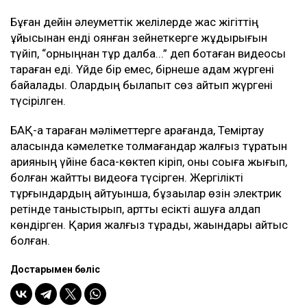
Бұған дейін әлеуметтік желілерде жас жігіттің
ұйқысынан енді оянған зейнеткерге жұдырығын
түйіп, “орныңнан тұр далба...” деп боқтаған видеосы
тараған еді. Үйде бір емес, бірнеше адам жүргені
байқалады. Олардың былапыт сөз айтып жүргені
түсірілген.
БАҚ-қа тараған мәліметтерге қарағанда, Теміртау
қаласында кәмелетке толмағандар жалғыз тұратын
қарияның үйіне баса-көктеп кіріп, оны соққыға жығып,
болған жайтты видеоға түсірген. Жергілікті
тұрғындардың айтуынша, бұзақылар өзін электрик
ретінде таныстырып, қартты есікті ашуға алдап
көндірген. Қария жалғыз тұрады, жақындары қайтыс
болған.
Достарыңмен бөліс