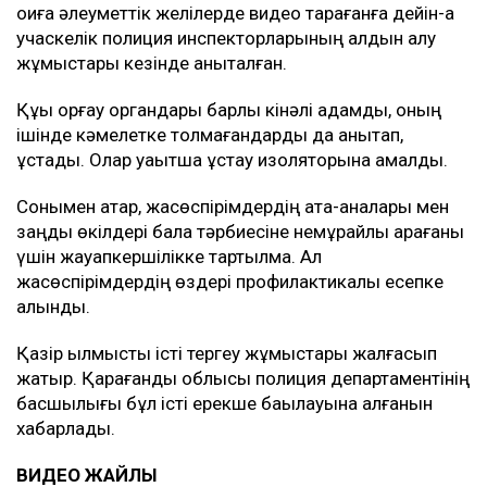
оқиға әлеуметтік желілерде видео тарағанға дейін-ақ
учаскелік полиция инспекторларының алдын алу
жұмыстары кезінде анықталған.
Құқық қорғау органдары барлық кінәлі адамды, оның
ішінде кәмелетке толмағандарды да анықтап,
ұстады. Олар уақытша ұстау изоляторына қамалды.
Сонымен қатар, жасөспірімдердің ата-аналары мен
заңды өкілдері бала тәрбиесіне немқұрайлы қарағаны
үшін жауапкершілікке тартылмақ. Ал
жасөспірімдердің өздері профилактикалық есепке
алынды.
Қазір қылмыстық істі тергеу жұмыстары жалғасып
жатыр. Қарағанды облысы полиция департаментінің
басшылығы бұл істі ерекше бақылауына алғанын
хабарлады.
ВИДЕО ЖАЙЛЫ