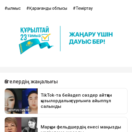
қылмыс
Қарағанды облысы
Теміртау