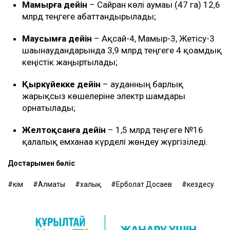
Мамырға дейін
– Сайран көлі аумағы (47 га) 12,6
млрд теңгеге абаттандырылады;
Маусымға дейін
– Ақсай-4, Мамыр-3, Жетісу-3
шағынаудандарында 3,9 млрд теңгеге 4 қоғамдық
кеңістік жаңғыртылады;
Қыркүйекке дейін
– ауданның барлық
жарықсыз көшелеріне электр шамдары
орнатылады;
Желтоқсанға дейін
– 1,5 млрд теңгеге №16
қалалық емханаға күрделі жөндеу жүргізіледі.
Достарыңмен бөліс
әкім
Алматы
халық
Ерболат Досаев
кездесу