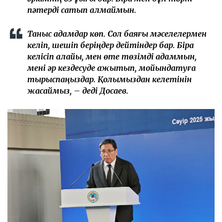
пәтерді сатып алмаймын.
Таныс адамдар көп. Сол баяғы мәселелермен
келіп, шешіп беріңдер дейтіндер бар. Бірақ
келісіп алайық, мен өте төзімді адаммын,
мені әр кездесуде қажытып, мойындатуға
тырыспаңыздар. Қолымыздан келетінін
жасаймыз, – деді Досаев.