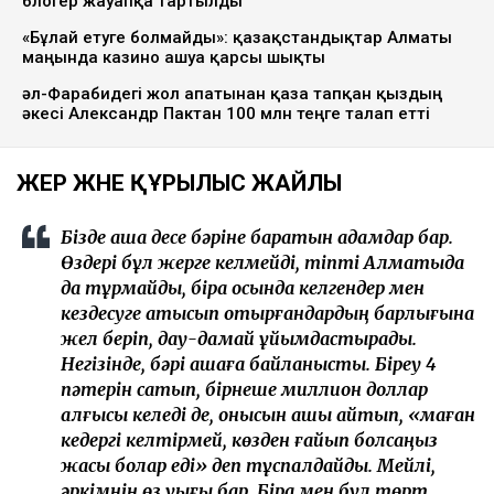
блогер жауапқа тартылды
«Бұлай етуге болмайды»: қазақстандықтар Алматы
маңында казино ашуға қарсы шықты
әл-Фарабидегі жол апатынан қаза тапқан қыздың
әкесі Александр Пактан 100 млн теңге талап етті
ЖЕР ЖӘНЕ ҚҰРЫЛЫС ЖАЙЛЫ
Бізде ақша десе бәріне баратын адамдар бар.
Өздері бұл жерге келмейді, тіпті Алматыда
да тұрмайды, бірақ осында келгендер мен
кездесуге қатысып отырғандардың барлығына
жел беріп, дау-дамай ұйымдастырады.
Негізінде, бәрі ақшаға байланысты. Біреу 4
пәтерін сатып, бірнеше миллион доллар
алғысы келеді де, онысын ашық айтып, «маған
кедергі келтірмей, көзден ғайып болсаңыз
жақсы болар еді» деп тұспалдайды. Мейлі,
әркімнің өз құқығы бар. Бірақ мен бұл төрт