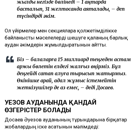
жылдық негізде бөлінеді – 1 қаңтарда
басталып, 31 желтоқсанда аяқталады, – деп
түсіндірді әкім.
Ол үйірмелер мен секцияларға қолжетімділікке
байланысты мәселелерді шешуге қаланың барлық
аудан әкімдерін жұмылдыратынын айтты.
Біз – балаларға 15 миллиард теңгеден астам
қаржы бөлетін елдегі жалғыз өңірміз. Бұл
деңгейді сақтап қалуға тырысып жатырмыз.
Өкінішке қарай, адал жұмыс істемейтін
жеткізушілер де аз емес, – деді Досаев.
ӘУЕЗОВ АУДАНЫНДА ҚАНДАЙ
ӨЗГЕРІСТЕР БОЛАДЫ
Досаев Әуезов ауданының тұрғындарына бірқатар
жобалардың іске асатынын мәлімдеді: