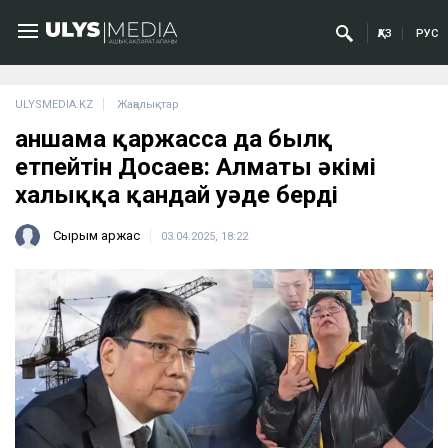
ҚАЗ
РУС
ULYSMEDIA.KZ
Жаңалықтар
Қаншама қаржасса да былқ
етпейтін Досаев: Алматы әкімі
халыққа қандай уәде берді
Сырым Қаржас
03.04.2025, 18:22