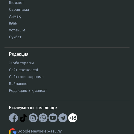
Бюджет
Сараптама
Аймақ
Қоғам
Ұстаным
Сұхбат
Редакция
Жоба туралы
Сайт ережелері
Сайттағы жарнама
Байланыс
Редакциялық саясат
Біз әлеуметтік желілерде
Google News-ке жазылу