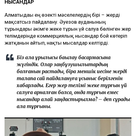
НЫСАНДАР
Алматыдағы ең өзекті мәселелердің бірі – жерді
мақсатсыз пайдалану. Әуезов ауданының
тұрғындары әкімге жеке тұрғын үй салуға бөлінген жер
телімдерінде коммерциялық нысандар бой көтеріп
жатқанын айтып, нақты мысалдар келтірді.
Біз қала құрылысы бақылау басқармасына
жүгіндік. Олар заңбұзушылықтардың
болғанын растады, бірақ меншік иесіне жерді
талапқа сай пайдалануға ұсыныс берілгенін
хабарлады. Егер жер телімі жеке тұрғын үй
салуға арналған болса, онда тұрғын емес
нысандар қалай заңдастырылмақ? – деп сұрады
қала тұрғыны.