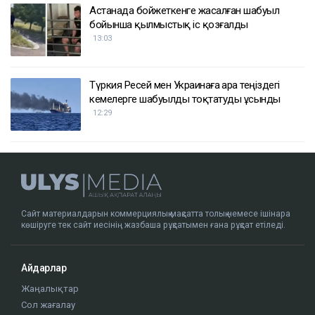
Астанада бойжеткенге жасалған шабуыл
бойынша қылмыстық іс қозғалды
13:03
Түркия Ресей мен Украинаға Қара теңіздегі
кемелерге шабуылды тоқтатуды ұсынды
12:29
Сайт материалдарын коммерциялық мақсатта толық немесе ішінара
көшіруге тек сайт иесінің жазбаша рұқсатымен ғана рұқсат етіледі.
Айдарлар
Жаңалықтар
Сол жағалау