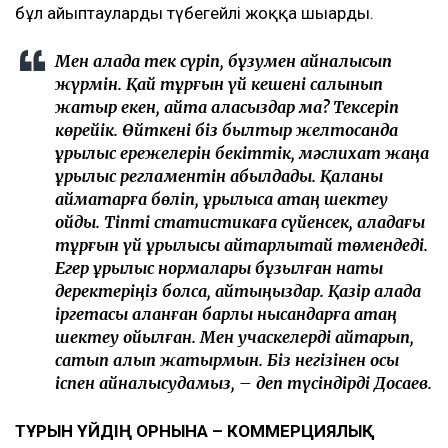
бұл айыптауларды түбегейлі жоққа шығарды.
Мен қалада тек сүріп, бұзумен айналысып
жүрмін. Қай тұрғын үй кешені салынып
жатыр екен, айта аласыздар ма? Тексеріп
көрейік. Өйткені біз былтыр желтоқсанда
құрылыс ережелерін бекіттік, мәслихат жаңа
құрылыс регламентін қабылдады. Қаланы
аймақтарға бөліп, құрылысқа қатаң шектеу
қойдық. Тіпті статистикаға сүйенсек, қаладағы
тұрғын үй құрылысы айтарлықтай төмендеді.
Егер құрылыс нормалары бұзылған нақты
деректеріңіз болса, айтыңыздар. Қазір қалада
іргетасы қаланған барлық нысандарға қатаң
шектеу қойылған. Мен учаскелерді қайтарып,
сатып алып жатырмын. Біз негізінен осы
іспен айналысудамыз, – деп түсіндірді Досаев.
ТҰРҒЫН ҮЙДІҢ ОРНЫНА – КОММЕРЦИЯЛЫҚ