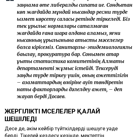
заңнама өте либералды сипатқа ие. Сондықтан
көп жағдайда мұндай нысандар ресми түрде
қызмет көрсету саласы ретінде тіркеледі. Біз
тек құрылыс нормалары сақталмаған
жағдайда ғана шара қолдана аламыз, яғни
нысанның құрылымына қатысты мәселелер
болса кірісеміз. Санитарлық-эпидемиологиялық
бақылау, прокуратура бар. Сонымен қатар
құқықтық статистика комитетінің Алматы
департаменті жұмыс істейді. Тексеруді
заңды түрде тіркеу үшін, оның қажеттілігін
– азаматтардың өміріне қауіп төндіретін
нақты факторларды дәлелдеу қажет, – деп
жауап берді Досаев.
ЖЕРГІЛІКТІ МӘСЕЛЕЛЕР ҚАЛАЙ
ШЕШІЛЕДІ
Десе де, әкім кейбір түйткілдерді шешуге уәде
берді. Тікелей кездесу кезінде, мектептің