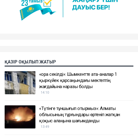
ҚАЗІР ОҚЫЛЫП ЖАТЫР
«Қора секілді»: Шымкентте ата-аналар 1
қыркүйек қарсаңындағы мектептің
жағдайына наразы болды
14:10
«Түтінге тұншығып отырмыз»: Алматы
облысының тұрғындары өртеніп жатқан
қоқыс алаңына шағымданды
13:49