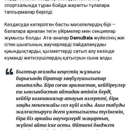
спортзалында тұрған бойда жауапты тұлғаларға
тапсырмалар берілді.
Кездесуде көтерілген басты мәселелердің бірі –
балаларға арналған тегін үйірмелер мен секциялар
жұмысы болды. Ата-аналар
DamuBala
жүйесінің жиі
істен шығатынын, ваучерлерді пайдаланудағы
қиындықтарды, қызметтерді сатып алу кезінде
күмәнді жеткізушілердің қатысуын сынға алды.
Былтыр қоғамдық кеңестің жұмысы
барысында бірқатар заңбұзушылықтар
анықталды. Бірақ соған қарамастан, кейбіреулер
еш қымсынбастан қайтадан өтінім берді,
кейбір компаниялар атауын өзгертті, бірақ
заңды мекенжайы сол күйі қалды. Ақша табуды
жалғастыруға деген ұмтылысты түсінемін,
бірақ біз арнайы ваучерлерді жаңартып,
жүйені қайта іске қостық. Өйткені бюджет