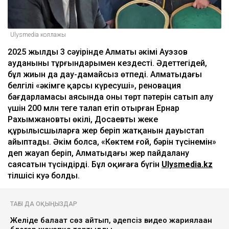
Ulysmedia коллажы
2025 жылдың 3 сәуірінде Алматы әкімі Ауэзов
ауданының тұрғындарымен кездесті. Әдеттегідей,
бұл жиын да дау-дамайсыз өтпеді. Алматыдағы
белгілі «әкімге қарсы күресуші», реновация
бағдарламасы аясында оның төрт пәтерін сатып алу
үшін 200 млн теңге талап етіп отырған Ернар
Рахымжановтың өкілі, Досаевты жеке
құрылысшыларға жер беріп жатқанын дауыстап
айыптады. Әкім болса, «Көктем ғой, бәрін түсінемін»
деп жауап беріп, Алматыдағы жер пайдалану
саясатын түсіндірді. Бұл оқиғаға бүгін
Ulysmedia.kz
тілшісі куә болды.
ТАҒЫ ДА ОҚЫҢЫЗДАР
Желіде балағат сөз айтып, әдепсіз видео жариялаған