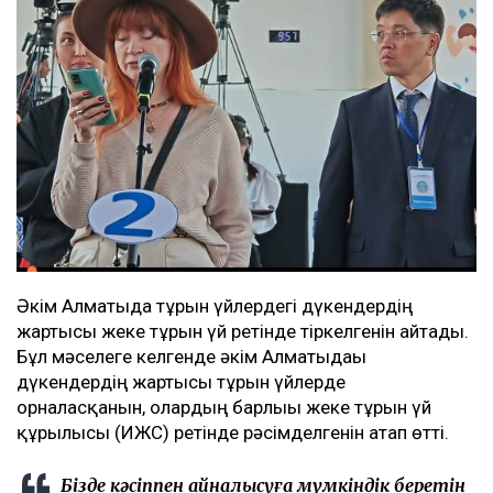
Әкім Алматыда тұрғын үйлердегі дүкендердің
жартысы жеке тұрғын үй ретінде тіркелгенін айтады.
Бұл мәселеге келгенде әкім Алматыдағы
дүкендердің жартысы тұрғын үйлерде
орналасқанын, олардың барлығы жеке тұрғын үй
құрылысы (ИЖС) ретінде рәсімделгенін атап өтті.
Бізде кәсіппен айналысуға мүмкіндік беретін