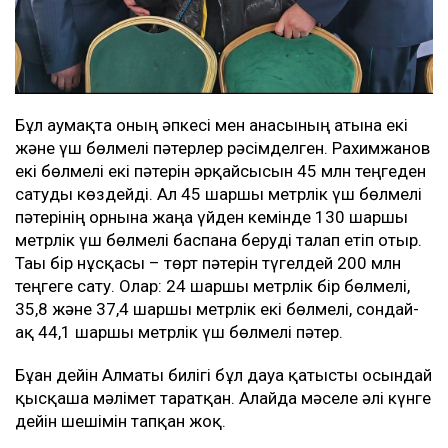
Бұл аумақта оның әпкесі мен анасының атына екі
және үш бөлмелі пәтерлер рәсімделген. Рахимжанов
екі бөлмелі екі пәтерін әрқайсысын 45 млн теңгеден
сатуды көздейді. Ал 45 шаршы метрлік үш бөлмелі
пәтерінің орнына жаңа үйден кемінде 130 шаршы
метрлік үш бөлмелі баспана беруді талап етіп отыр.
Тағы бір нұсқасы – төрт пәтерін түгелдей 200 млн
теңгеге сату. Олар: 24 шаршы метрлік бір бөлмелі,
35,8 және 37,4 шаршы метрлік екі бөлмелі, сондай-
ақ 44,1 шаршы метрлік үш бөлмелі пәтер.
Бұған дейін Алматы билігі бұл дауға қатысты осындай
қысқаша мәлімет таратқан. Алайда мәселе әлі күнге
дейін шешімін тапқан жоқ.