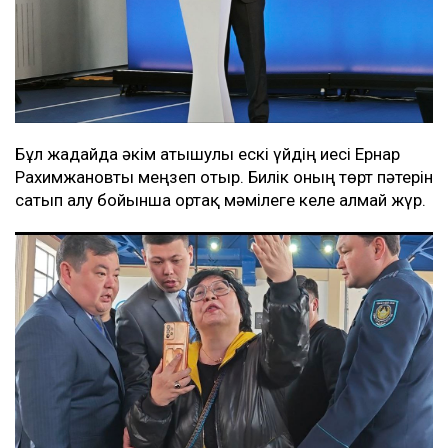
Бұл жағдайда әкім атышулы ескі үйдің иесі Ернар
Рахимжановты меңзеп отыр. Билік оның төрт пәтерін
сатып алу бойынша ортақ мәмілеге келе алмай жүр.