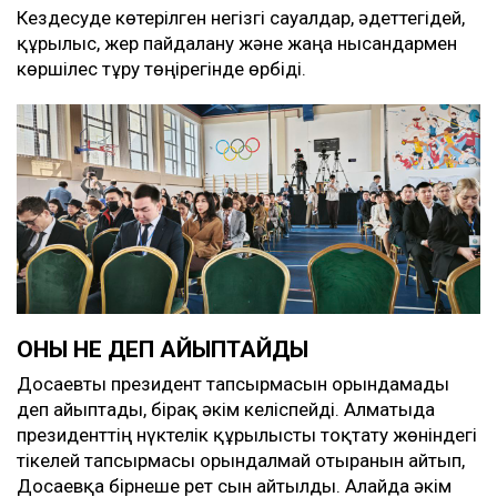
Кездесуде көтерілген негізгі сауалдар, әдеттегідей,
құрылыс, жер пайдалану және жаңа нысандармен
көршілес тұру төңірегінде өрбіді.
ОНЫ НЕ ДЕП АЙЫПТАЙДЫ
Досаевты президент тапсырмасын орындамады
деп айыптады, бірақ әкім келіспейді. Алматыда
президенттің нүктелік құрылысты тоқтату жөніндегі
тікелей тапсырмасы орындалмай отырғанын айтып,
Досаевқа бірнеше рет сын айтылды. Алайда әкім