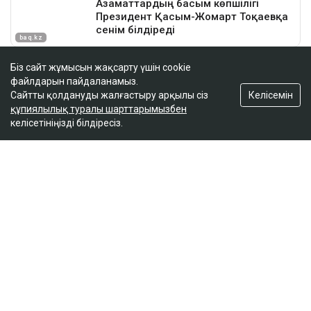
Біз сайт жұмысын жақсарту үшін cookie
файлдарын пайдаланамыз.
Келісемін
Сайтты қолдануды жалғастыру арқылы сіз
құпиялылық туралы шарттарымызбен
келісетініңізді білдіресіз.