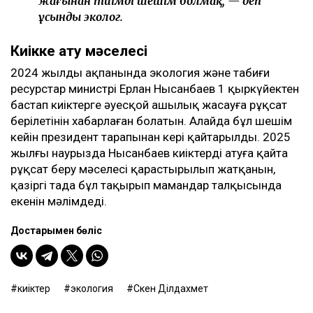
жағынан тиімді шешім болмақ, — деп
ұсынды эколог.
Киікке ату мәселесі
2024 жылдың ақпанында экология және табиғи
ресурстар министрі Ерлан Нысанбаев 1 қыркүйектен
бастап киіктерге әуесқой аңшылық жасауға рұқсат
берілетінін хабарлаған болатын. Алайда бұл шешім
кейін президент тарапынан кері қайтарылды. 2025
жылғы наурызда Нысанбаев киіктерді атуға қайта
рұқсат беру мәселесі қарастырылып жатқанын,
қазіргі таңда бұл тақырып мамандар талқысында
екенін мәлімдеді.
Достарыңмен бөліс
киіктер
экология
Сәкен Ділдахмет