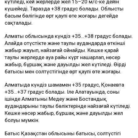
Түркістан облысында да күн қатты ысиды - +40…
+41 градусқа дейін. Таулы аудандарда өткінші
жаңбыр жауып, найзағай ойнауы мүмкін. Батыста
және таулы жерлерде желдің екпіні 15–20 м/с-ке
дейін күшейеді. Түркістан қаласында шамамен +40
градус және екпінді жел күтіледі. Шымкентте өрт
қаупі өте жоғары.
Жамбыл облысында ауа +38…+40 градусқа дейін
ысиды. Таулы аудандарда жаңбыр мен найзағай
күтіледі, кей жерлерде жел 15–20 м/с-ке дейін
күшейеді. Таразда +38 градус болады. Облыстың
басым бөлігінде өрт қаупі өте жоғары деңгейде
сақталады.
Алматы облысында күндіз +35…+38 градус болады.
Алайда оңтүстікте және таулы аудандарда өткінші
жаңбыр жауып, найзағай ойнайды. Кешке қарай
таулы жерлерде ауа райы күрт нашарлап, нөсер
жаңбыр, бұршақ және дауылды жел күтіледі. Өңірдің