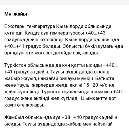
Синоптиктер 10 тамызға Қазақстанның бірқатар
өңірінде ауа райына байланысты ескерту
жариялады, деп хабарлайды
Ulysmedia.kz.
ТАҒЫ ДА ОҚЫҢЫЗДАР
Қазақстанда үш күн бойы аптап ыстық болады
Алматы мен Астана тұрғындарына ескерту жасалды
Қазақстанның бірнеше өңірінде +43 градусқа дейін
аптап ыстық болады
Мән-жайы
Ең жоғары температура Қызылорда облысында
күтіледі. Күндіз ауа температурасы +40…+43
градусқа дейін көтеріледі. Қызылорда қаласында
+40…+41 градус болады. Облыстың бүкіл аумағында
өрт қаупі өте жоғары деңгейде сақталады.