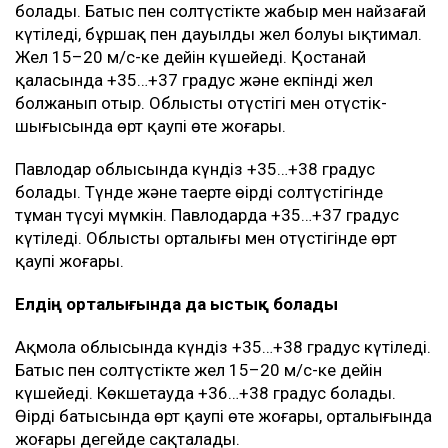
Солтүстік Қазақстан облысында ауа райы күрделі
болады. Батыс пен солтүстікте жаңбыр жауып,
найзағай ойнайды, бұршақ пен дауылды жел болуы
мүмкін. Күндіз оңтүстік пен оңтүстік-батыста шаңды
дауыл күтіледі. Желдің екпіні 15–20 м/с-ке дейін
жетеді. Соған қарамастан ауа температурасы +35…
+37 градусқа дейін көтеріледі. Түнде және таңертең
батыста тұман түсуі мүмкін.
Қостанай облысында да күндіз +35…+37 градус
болады. Батыс пен солтүстікте жаңбыр мен найзағай
күтіледі, бұршақ пен дауылды жел болуы ықтимал.
Жел 15–20 м/с-ке дейін күшейеді. Қостанай
қаласында +35…+37 градус және екпінді жел
болжанып отыр. Облыстың оңтүстігі мен оңтүстік-
шығысында өрт қаупі өте жоғары.
Павлодар облысында күндіз +35…+38 градус
болады. Түнде және таңертең өңірдің солтүстігінде
тұман түсуі мүмкін. Павлодарда +35…+37 градус