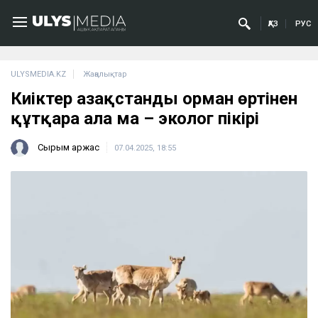
ҚАЗ
РУС
ULYSMEDIA.KZ
Жаңалықтар
Киіктер Қазақстанды орман өртінен
құтқара ала ма – эколог пікірі
Сырым Қаржас
07.04.2025, 18:55