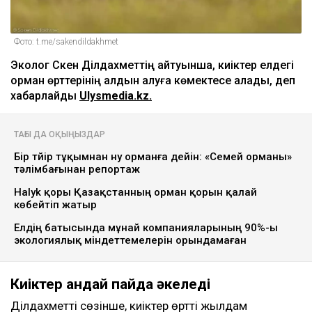
Фото: t.me/sakendildakhmet
Эколог Сәкен Ділдахметтің айтуынша, киіктер елдегі
орман өрттерінің алдын алуға көмектесе алады, деп
хабарлайды
Ulysmedia.kz.
ТАҒЫ ДА ОҚЫҢЫЗДАР
Бір түйір тұқымнан ну орманға дейін: «Семей орманы»
тәлімбағынан репортаж
Halyk қоры Қазақстанның орман қорын қалай
көбейтіп жатыр
Елдің батысында мұнай компанияларының 90%-ы
экологиялық міндеттемелерін орындамаған
Киіктер қандай пайда әкеледі
Ділдахметтің сөзінше, киіктер өрттің жылдам