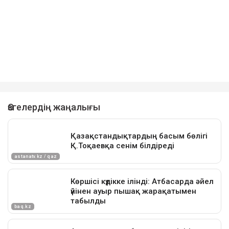
Шығыс Қазақстан облысының оңтүстігінде ауа
температурасы +35 градусқа дейін көтеріледі. Өңірдің
солтүстігінде жел екпіні 15–20 м/с-ке жетеді.
Облыстың оңтүстігінде өрт қаупі өте жоғары, тағы
бірнеше ауданда жоғары деңгейде сақталады.
Достарыңмен бөліс
ауа райы
синоптиктер
болжам