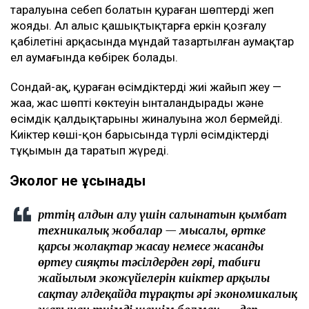
таралуына себеп болатын қураған шөптерді жеп
жояды. Ал алыс қашықтықтарға еркін қозғалу
қабілетінің арқасында мұндай тазартылған аумақтар
ел аумағында көбірек болады.
Сондай-ақ, қураған өсімдіктерді жиі жайып жеу —
жаңа, жас шөптің көктеуін ынталандырады және
өсімдік қалдықтарының жиналуына жол бермейді.
Киіктер көші-қон барысында түрлі өсімдіктердің
тұқымын да таратып жүреді.
Эколог не ұсынады
Өрттің алдын алу үшін салынатын қымбат
техникалық жобалар — мысалы, өртке
қарсы жолақтар жасау немесе жасанды
өртеу сияқты тәсілдерден гөрі, табиғи
жайылым экожүйелерін киіктер арқылы
сақтау әлдеқайда тұрақты әрі экономикалық