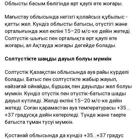
Атырау қаласында +37…+39 градус күтіледі. Өрт
қаупі өте жоғары.
Батыста да аптап басылмайды
Ақтөбе облысында күндіз ауа температурасы +35…
+38 градус болады. Өңірдің батысы мен солтүстігінде
аздаған жаңбыр жауып, найзағай ойнайды. Күндіз
кей жерлерде жел 15–18 м/с-ке дейін күшейеді.
Ақтөбеде +36…+38 градус болжанып отыр.
Облыстың басым бөлігінде өрт қаупі өте жоғары.
Маңғыстау облысында негізгі қолайсыз құбылыс -
қатты жел. Күндіз облыстың батысы, оңтүстігі және
орталығында жел екпіні 15–20 м/с-ке дейін жетеді.
Солтүстік-шығыс пен орталықта өрт қаупі өте
жоғары, ал Ақтауда жоғары деңгейде болады.
Солтүстікте шаңды дауыл болуы мүмкін