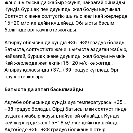
батысы мен солтүстігінде өрт қаупі өте жоғары.
Алматыда күндіз шамамен +35 градус, Қонаевта
+35…+37 градус болады. Іле Алатауында, соның
ішінде Алматының Медеу және Бостандық
аудандарының таулы бөліктерінде найзағай күтіледі.
Кешке нөсер жаңбыр, бұршақ және дауылды жел
болуы мүмкін.
Батыс Қазақстан облысының батысы, солтүстігі
және шығысында жаңбыр жауып, найзағай ойнайды.
Күндіз бұршақ пен дауылды жел болуы ықтимал.
Солтүстік және солтүстік-шығыс желі кей жерлерде
15–20 м/с-ке дейін күшейеді. Облыстың басым
бөлігінде өрт қаупі өте жоғары.
Атырау облысында күндіз +36…+39 градус болады.
Батыста, солтүстікте және шығыста аздаған жаңбыр,
найзағай, бұршақ және дауылды жел болуы мүмкін.
Кей жерлерде жел екпіні 15–20 м/с-ке жетеді.