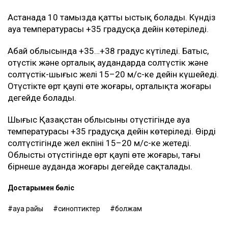
күтіледі. Облыстың орталығы мен оңтүстігінде өрт
қаупі жоғары.
Елдің орталығында да ыстық болады
Ақмола облысында күндіз +35…+38 градус күтіледі.
Батыс пен солтүстікте жел 15–20 м/с-ке дейін
күшейеді. Көкшетауда +36…+38 градус болады.
Өңірдің батысында өрт қаупі өте жоғары, орталығында
жоғары деңгейде сақталады.
Астанада 10 тамызда қатты ыстық болады. Күндіз
ауа температурасы +35 градусқа дейін көтеріледі.
Абай облысында +35…+38 градус күтіледі. Батыс,
оңтүстік және орталық аудандарда солтүстік және
солтүстік-шығыс желі 15–20 м/с-ке дейін күшейеді.
Оңтүстікте өрт қаупі өте жоғары, орталықта жоғары
деңгейде болады.