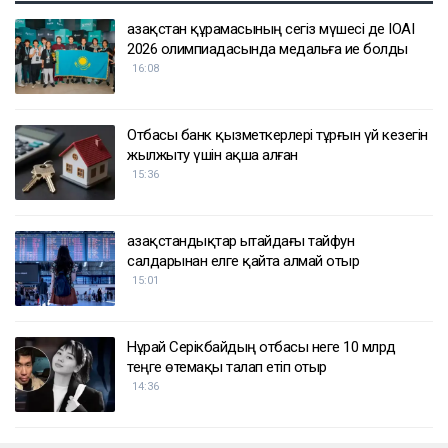
Қазақстан құрамасының сегіз мүшесі де IOAI
2026 олимпиадасында медальға ие болды
16:08
Отбасы банк қызметкерлері тұрғын үй кезегін
жылжыту үшін ақша алған
15:36
Қазақстандықтар Қытайдағы тайфун
салдарынан елге қайта алмай отыр
15:01
Нұрай Серікбайдың отбасы неге 10 млрд
теңге өтемақы талап етіп отыр
14:36