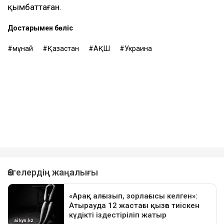
қымбаттаған.
Достарыңмен бөліс
мұнай
Қазақстан
АҚШ
Украина