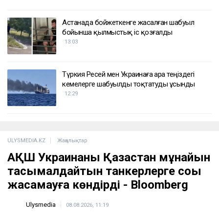
Астанада бойжеткенге жасалған шабуыл
бойынша қылмыстық іс қозғалды
13:03
Түркия Ресей мен Украинаға Қара теңіздегі
кемелерге шабуылды тоқтатуды ұсынды
12:29
ULYSMEDIA.KZ
Жаңалықтар
АҚШ Украинаны Қазақстан мұнайын
тасымалдайтын танкерлерге соққы
жасамауға көндірді - Bloomberg
Ulysmedia
08.08.2026, 11:19