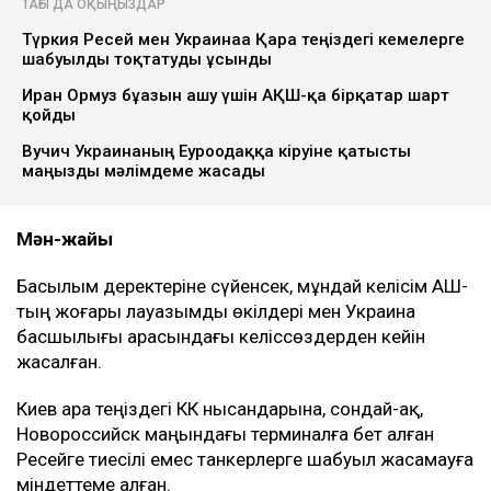
ТАҒЫ ДА ОҚЫҢЫЗДАР
Түркия Ресей мен Украинаға Қара теңіздегі кемелерге
шабуылды тоқтатуды ұсынды
Иран Ормуз бұғазын ашу үшін АҚШ-қа бірқатар шарт
қойды
Вучич Украинаның Еуроодаққа кіруіне қатысты
маңызды мәлімдеме жасады
Мән-жайы
Басылым деректеріне сүйенсек, мұндай келісім АҚШ-
тың жоғары лауазымды өкілдері мен Украина
басшылығы арасындағы келіссөздерден кейін
жасалған.
Киев Қара теңіздегі КҚК нысандарына, сондай-ақ,
Новороссийск маңындағы терминалға бет алған
Ресейге тиесілі емес танкерлерге шабуыл жасамауға
міндеттеме алған.