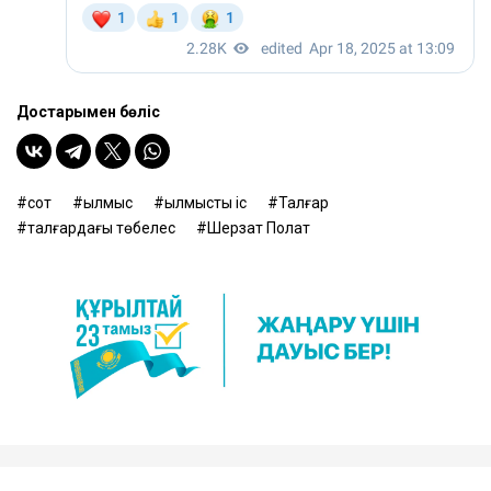
Достарыңмен бөліс
сот
қылмыс
қылмыстық іс
Талғар
талғардағы төбелес
Шерзат Полат