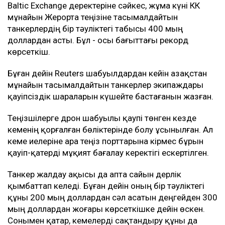
Baltic Exchange деректеріне сәйкес, жұма күні КҚК
мұнайын Жерорта теңізіне тасымалдайтын
танкерлердің бір тәуліктегі табысы 400 мың
доллардан асты. Бұл - осы бағыттағы рекорд
көрсеткіш.
Бұған дейін Reuters шабуылдардан кейін Қазақстан
мұнайын тасымалдайтын танкерлер экипаждары
қауіпсіздік шараларын күшейте бастағанын жазған.
Теңізшілерге дрон шабуылы қаупі төнген кезде
кеменің қорғалған бөліктерінде болу ұсынылған. Ал
кеме иелеріне Қара теңіз порттарына кірмес бұрын
қауіп-қатерді мұқият бағалау керектігі ескертілген.
Танкер жалдау ақысы да апта сайын дерлік
қымбаттап келеді. Бұған дейін оның бір тәуліктегі
құны 200 мың доллардан сәл асатын деңгейден 300
мың доллардан жоғары көрсеткішке дейін өскен.
Сонымен қатар, кемелерді сақтандыру құны да