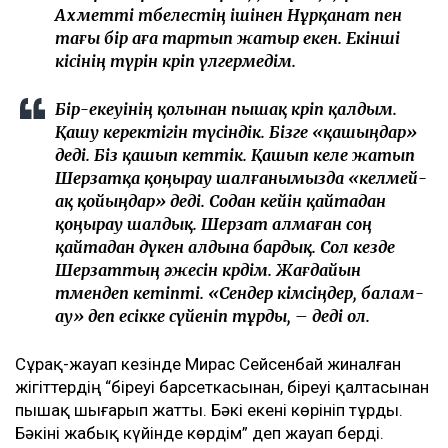
Ахметті төбелестің ішінен Нұрқанат пен
тағы бір аға тартып жатыр екен. Екінші
кісінің түрін көріп үлгермедім.
Бір-екеуінің қолынан пышақ көріп қалдым.
Қашу керектігін түсіндік. Бізге «қашыңдар»
деді. Біз қашып кеттік. Қашып келе жатып
Шерзатқа қоңырау шалғанымызда «келмей-
ақ қойыңдар» деді. Содан кейін қайтадан
қоңырау шалдық. Шерзат алмаған соң
қайтадан дүкен алдына бардық. Сол кезде
Шерзаттың әжесін көрдім. Жағдайын
төмендеп кетіпті. «Сендер кімсіңдер, балам-
ау» деп есікке сүйеніп тұрды, – деді ол.
Сұрақ-жауап кезінде Мирас Сейсенбай жиналған
жігіттердің “біреуі барсеткасынан, біреуі қалтасынан
пышақ шығарып жатты. Бәкі екені көрініп тұрды.
Бәкіні жабық күйінде көрдім” деп жауап берді.