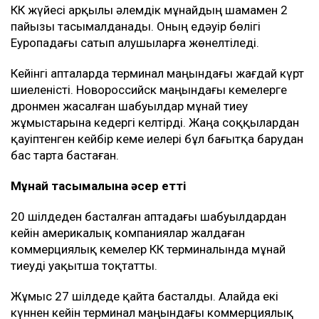
КҚК жүйесі арқылы әлемдік мұнайдың шамамен 2
пайызы тасымалданады. Оның едәуір бөлігі
Еуропадағы сатып алушыларға жөнелтіледі.
Кейінгі апталарда терминал маңындағы жағдай күрт
шиеленісті. Новороссийск маңындағы кемелерге
дронмен жасалған шабуылдар мұнай тиеу
жұмыстарына кедергі келтірді. Жаңа соққылардан
қауіптенген кейбір кеме иелері бұл бағытқа барудан
бас тарта бастаған.
Мұнай тасымалына әсер етті
20 шілдеден басталған аптадағы шабуылдардан
кейін америкалық компаниялар жалдаған
коммерциялық кемелер КҚК терминалында мұнай
тиеуді уақытша тоқтатты.
Жұмыс 27 шілдеде қайта басталды. Алайда екі
күннен кейін терминал маңындағы коммерциялық