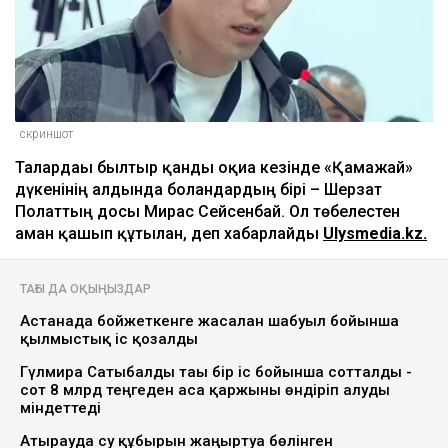
скриншот
Талғардағы былтыр қанды оқиға кезінде «Қамажай»
дүкенінің алдында болғандардың бірі – Шерзат
Полаттың досы Мирас Сейсенбай. Ол төбелестен
аман қашып құтылған, деп хабарлайды
Ulysmedia.kz.
ТАҒЫ ДА ОҚЫҢЫЗДАР
Астанада бойжеткенге жасалған шабуыл бойынша
қылмыстық іс қозғалды
Гүлмира Сатыбалды тағы бір іс бойынша сотталды -
сот 8 млрд теңгеден аса қаржыны өндіріп алуды
міндеттеді
Атырауда су құбырын жаңғыртуға бөлінген