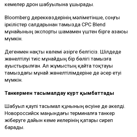
кемелер дрон шабуылына ұшырады.
Bloomberg дереккөздерінің мәліметінше, соңғы
іркілістер салдарынан тамызда CPC Blend
мұнайының экспорты шамамен үштен бірге азаюы
мүмкін.
Дегенмен нақты көлемі әзірге белгісіз. Шілдеде
жөнелтілуі тиіс мұнайдың бір бөлігі тамызға
ауыстырылған. Ал жұмыстың қайта тоқтауы
тамыздағы мұнай жөнелтілімдеріне де әсер етуі
мүмкін.
Танкермен тасымалдау күрт қымбаттады
Шабуыл қаупі тасымал құнының өсуіне де әкелді.
Новороссийск маңындағы терминалға танкер
жіберуге дайын кеме иелерінің қатары сиреп
барады.