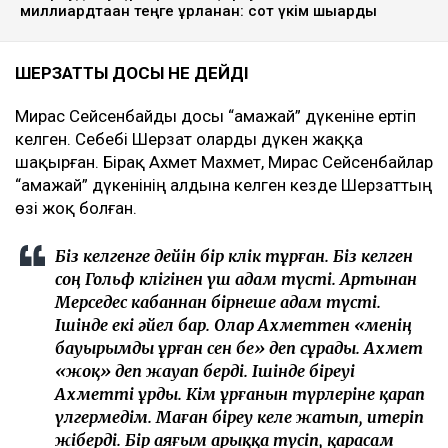
миллиардтаған теңге ұрланған: сот үкім шығарды
ШЕРЗАТТЫҢ ДОСЫ НЕ ДЕЙДІ
Мирас Сейсенбайды досы “Қамажай” дүкеніне ертіп
келген. Себебі Шерзат оларды дүкен жаққа
шақырған. Бірақ Ахмет Махмет, Мирас Сейсенбайлар
“Қамажай” дүкенінің алдына келген кезде Шерзаттың
өзі жоқ болған.
Біз келгенге дейін бір көлік тұрған. Біз келген
соң Гольф көлігінен үш адам түсті. Артынан
Мерседес кабаннан бірнеше адам түсті.
Ішінде екі әйел бар. Олар Ахметтен «менің
бауырымды ұрған сен бе» деп сұрады. Ахмет
«жоқ» деп жауап берді. Ішінде біреуі
Ахметті ұрды. Кім ұрғанын түрлеріне қарап
үлгермедім. Маған біреу келе жатып, итеріп
жіберді. Бір аяғым арыққа түсіп, қарасам