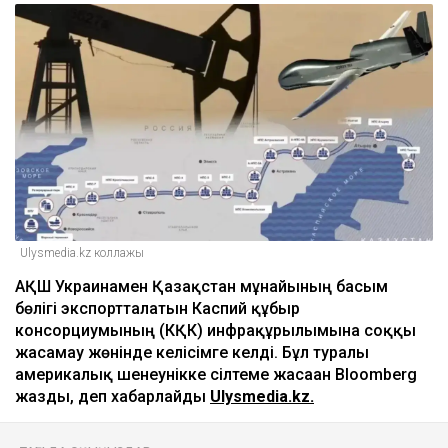
Ulysmedia.kz коллажы
АҚШ Украинамен Қазақстан мұнайының басым
бөлігі экспортталатын Каспий құбыр
консорциумының (КҚК) инфрақұрылымына соққы
жасамау жөнінде келісімге келді. Бұл туралы
америкалық шенеунікке сілтеме жасаған Bloomberg
жазды, деп хабарлайды
Ulysmedia.kz.