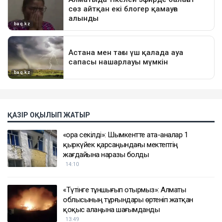
ҚАЗІР ОҚЫЛЫП ЖАТЫР
«Қора секілді»: Шымкентте ата-аналар 1
қыркүйек қарсаңындағы мектептің
жағдайына наразы болды
14:10
«Түтінге тұншығып отырмыз»: Алматы
облысының тұрғындары өртеніп жатқан
қоқыс алаңына шағымданды
13:49