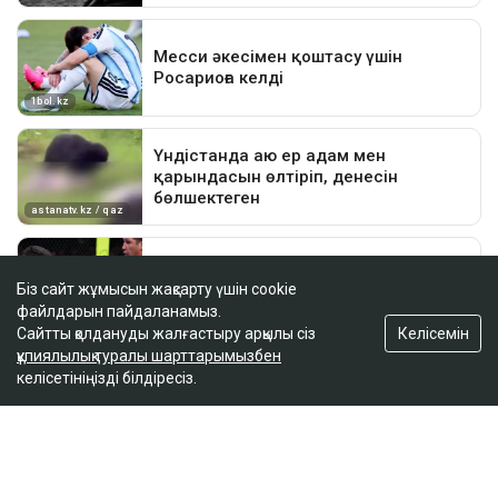
Біз сайт жұмысын жақсарту үшін cookie
файлдарын пайдаланамыз.
Келісемін
Сайтты қолдануды жалғастыру арқылы сіз
құпиялылық туралы шарттарымызбен
келісетініңізді білдіресіз.