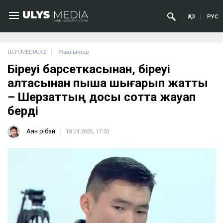
ҚАЗ
РУС
ULYSMEDIA.KZ
Жаңалықтар
Біреуі барсеткасынан, біреуі
қалтасынан пышақ шығарып жатты
– Шерзаттың досы сотта жауап
берді
Аян Өрібай
18.04.2025, 17:20