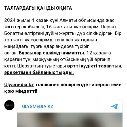
ТАЛҒАРДАҒЫ ҚАНДЫ ОҚИҒА
2024 жылы 4 қазан күні Алматы облысында жас
жігіттер жабылып, 16 жастағы жасөспірім Шерзат
Болатты өлтіргені дүйім жұртты дүр сілкіндірген. Бір
топ жігіт жасөспірімді тепкілеп жатқанын
маңайдағы тұрғындар видеоға түсіріп
алған.
Бұзақылар ешкімді аямапты.
12 қазанға
қараған түні марқұмның отбасының үйі өртеніп
кетті. Шерзаттың туыстары
өртті күдікті тараптың
әрекетімен байланыстырды.
Ulysmedia.kz
тілшісінен көшіргенде гиперсілтеме
қою міндетті!