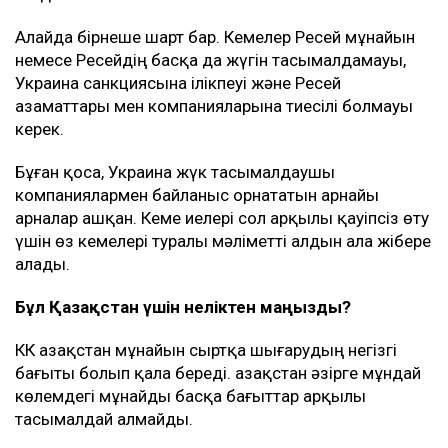
Алайда бірнеше шарт бар. Кемелер Ресей мұнайын
немесе Ресейдің басқа да жүгін тасымалдамауы,
Украина санкциясына ілікпеуі және Ресей
азаматтары мен компанияларына тиесілі болмауы
керек.
Бұған қоса, Украина жүк тасымалдаушы
компаниялармен байланыс орнататын арнайы
арналар ашқан. Кеме иелері сол арқылы қауіпсіз өту
үшін өз кемелері туралы мәліметті алдын ала жібере
алады.
Бұл Қазақстан үшін неліктен маңызды?
КҚК Қазақстан мұнайын сыртқа шығарудың негізгі
бағыты болып қала береді. Қазақстан әзірге мұндай
көлемдегі мұнайды басқа бағыттар арқылы
тасымалдай алмайды.