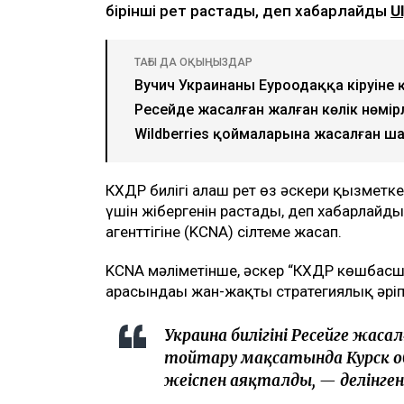
бірінші рет растады, деп хабарлайды
U
ТАҒЫ ДА ОҚЫҢЫЗДАР
Вучич Украинаның Еуроодаққа кіруін
Ресейде жасалған жалған көлік нөмі
Wildberries қоймаларына жасалған ша
КХДР билігі алғаш рет өз әскери қызметк
үшін жібергенін растады, деп хабарлайды
агенттігіне (KCNA) сілтеме жасап.
KCNA мәліметінше, әскер “КХДР көшбасш
арасындағы жан-жақты стратегиялық әріпт
Украина билігінің Ресейге ж
тойтару мақсатында Курск о
жеңіспен аяқталды, — делінге