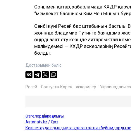
Сонымен қатар, хабарламада КХДР қарулы
“мемлекет басшысы Ким Чен Ынның бұйры
Сенбі күні Ресей бас штабының бастығы 
жөнінде Владимир Путинге баяндама жас
өңірді азат ету кезінде айтарлықтай көм
мәлімдемесі — КХДР әскерлерінің Ресейге
болды.
Достарыңмен бөліс
Ресей
Солтүстік Корея
әскерилер
Украинадағы с