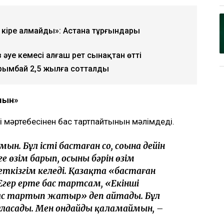
ның күйеуі Әділет Зейнел марқұм әйелінің
уші мәртебесінен бас тартуды талап
ді. Қоғамда қызу талқыланған жағдайға
зетінін айтты, деп
 кіре алмайды»: Астана тұрғындары
уе кемесі алғаш рет сынақтан өтті
арымбай 2,5 жылға сотталды
ймын»