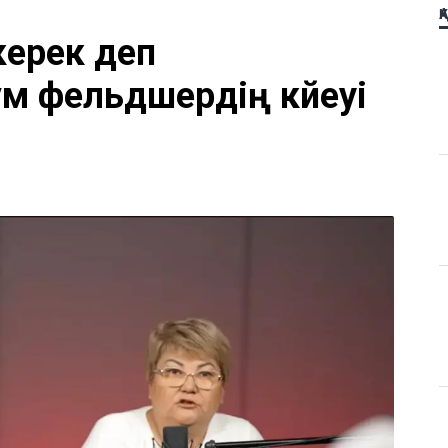
Қ
керек деп
м фельдшердің күйеуі