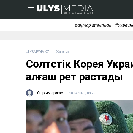
#қаңтар қақтығысы
#Украин
ULYSMEDIA.KZ
Жаңалықтар
Солтүстік Корея Укра
алғаш рет растады
Сырым Қаржас
28.04.2025, 08:26