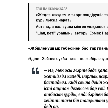
Видеодан алынған кадр
Қаза тапқан фельдшер Ұлдана Мырзуан
анасы қылмыстық іс бойынша жәбірлен
еткеніне қатысты алғаш рет пікір білдір
қарамастан, ол істі соңына дейін жеткі
хабарлайды
Ulysmedia.kz
.
ТАҒЫ ДА ОҚЫҢЫЗДАР
«Жедел жәрдем мен өрт сөндірушілер
құрылысқа наразы
Астанада жолаушы мінген ұшқышсыз ә
"Шал, кет!" ұранының авторы Ермек Н
«Жәбірленуші мәртебесінен бас тартпа