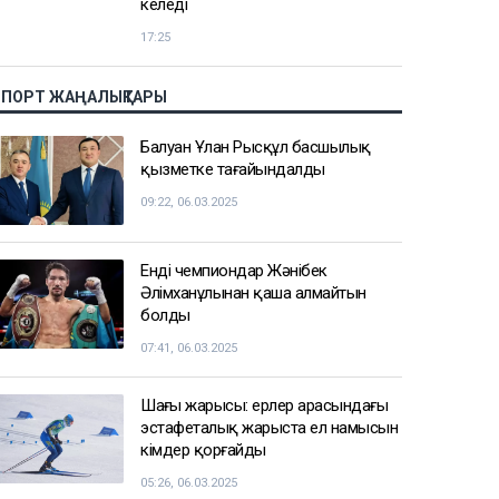
18:45
2 сағатта 100 сұрақ: Қазақстан
азаматтығын алу үшін тест қалай
өтеді?
17:59
Бельгия королі Филипп
Қазақстанға мемлекеттік сапармен
келеді
17:25
СПОРТ ЖАҢАЛЫҚТАРЫ
Балуан Ұлан Рысқұл басшылық
қызметке тағайындалды
09:22, 06.03.2025