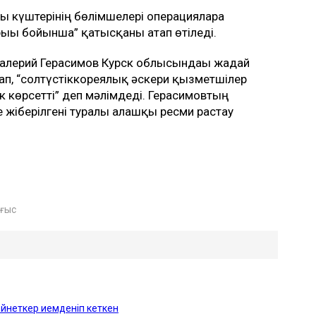
 күштерінің бөлімшелері операцияларға
ғы бойынша” қатысқаны атап өтіледі.
Валерий Герасимов Курск облысындағы жағдай
ап, “солтүстіккореялық әскери қызметшілер
ек көрсетті” деп мәлімдеді. Герасимовтың
 жіберілгені туралы алғашқы ресми растау
оғыс