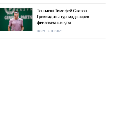
Енді чемпиондар Жәнібек
Әлімханұлынан қаша алмайтын
болды
07:41, 06.03.2025
Шаңғы жарысы: ерлер арасындағы
эстафеталық жарыста ел намысын
кімдер қорғайды
05:26, 06.03.2025
Теннисші Тимофей Скатов
Грекиядағы турнирдің ширек
финалына шықты
04:39, 06.03.2025