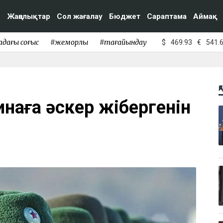
Жаңалықтар
Сол жағалау
Бюджет
Сараптама
Аймақ
адағы соғыс
#жемқорлық
#тағайындау
$
469.93
€
541.
Қ
инаға әскер жібергенін