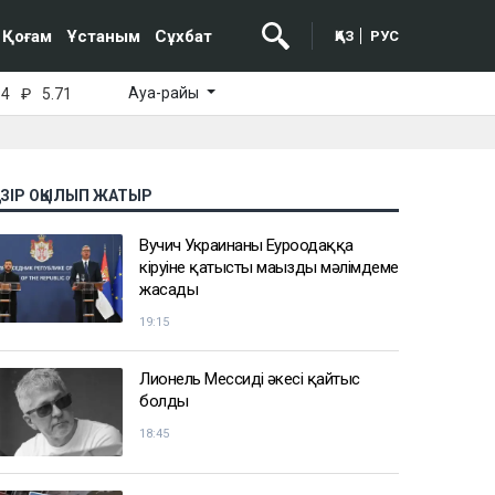
Қоғам
Ұстаным
Сұхбат
ҚАЗ
РУС
Ауа-райы
64
₽
5.71
АЗІР ОҚЫЛЫП ЖАТЫР
Вучич Украинаның Еуроодаққа
кіруіне қатысты маңызды мәлімдеме
жасады
19:15
Лионель Мессидің әкесі қайтыс
болды
18:45