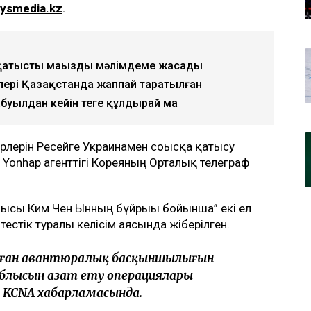
lysmedia.kz
.
е қатысты маңызды мәлімдеме жасады
рлері Қазақстанда жаппай таратылған
буылдан кейін теңге құлдырай ма
ерлерін Ресейге Украинамен соғысқа қатысу
 Yonhap агенттігі Кореяның Орталық телеграф
ысы Ким Чен Ынның бұйрығы бойынша” екі ел
естік туралы келісім аясында жіберілген.
асалған авантюралық басқыншылығын
блысын азат ету операциялары
н KCNA хабарламасында.