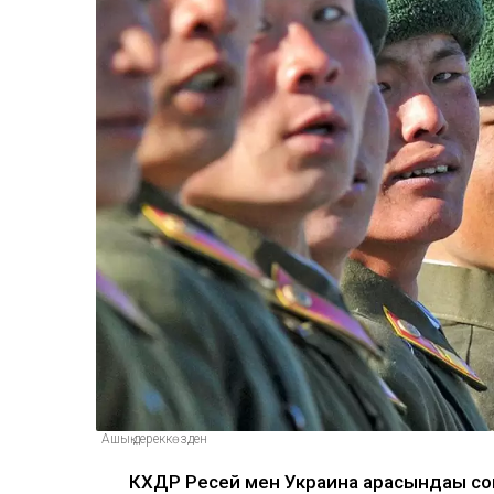
Ашық дереккөзден
КХДР Ресей мен Украина арасындағы со