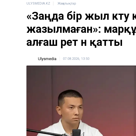
ULYSMEDIA.KZ
Жаңалықтар
«Заңда бір жыл күту 
жазылмаған»: марқұ
алғаш рет үн қатты
Ulysmedia
07.08.2026, 13:50