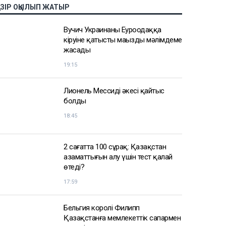
АЗІР ОҚЫЛЫП ЖАТЫР
Вучич Украинаның Еуроодаққа
кіруіне қатысты маңызды мәлімдеме
жасады
19:15
Лионель Мессидің әкесі қайтыс
болды