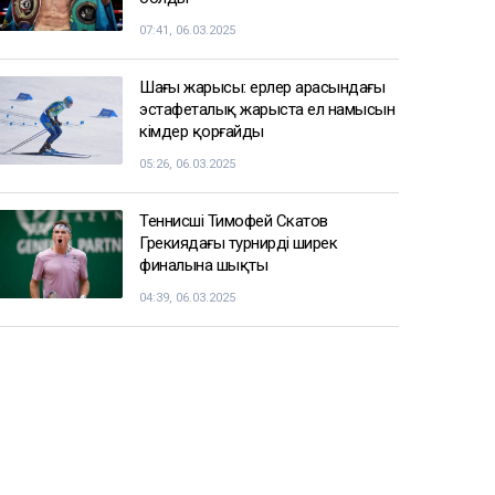
07:41, 06.03.2025
Шаңғы жарысы: ерлер арасындағы
эстафеталық жарыста ел намысын
кімдер қорғайды
05:26, 06.03.2025
Теннисші Тимофей Скатов
Грекиядағы турнирдің ширек
финалына шықты
04:39, 06.03.2025