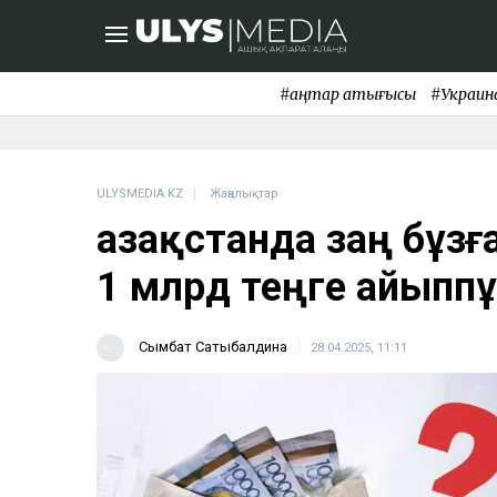
#қаңтар қақтығысы
#Украин
ULYSMEDIA.KZ
Жаңалықтар
Қазақстанда заң бұз
1 млрд теңге айыппұ
Сымбат Сатыбалдина
28.04.2025, 11:11