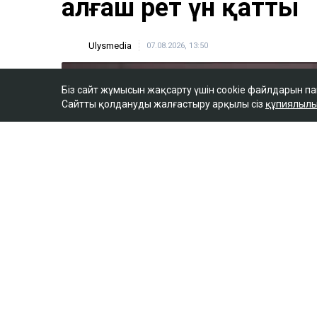
Біз сайт жұмысын жақсарту үшін cookie файлдарын п
Сайтты қолдануды жалғастыру арқылы сіз
құпиялылы
ULYSMEDIA.KZ
Жаңалықтар
«Заңда бір жыл күту
жазылмаған»: марқұ
алғаш рет үн қатты
Ulysmedia
07.08.2026, 13:50