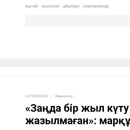
Қытай
экология
айыппұл
компаниялар