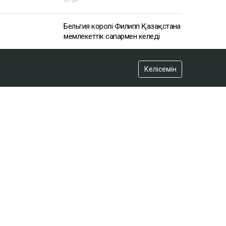
Келісемін
АЗІР ОҚЫЛЫП ЖАТЫР
2 сағатта 100 сұрақ: Қазақстан
азаматтығын алу үшін тест қалай
өтеді?
17:59
Бельгия королі Филипп Қазақстанға
мемлекеттік сапармен келеді
17:25