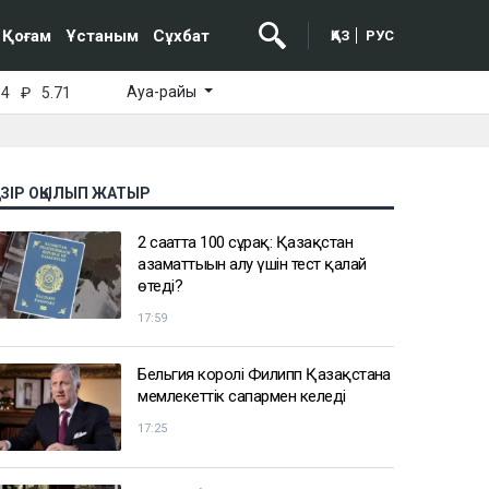
Қоғам
Ұстаным
Сұхбат
ҚАЗ
РУС
Ауа-райы
64
₽
5.71
АЗІР ОҚЫЛЫП ЖАТЫР
2 сағатта 100 сұрақ: Қазақстан
азаматтығын алу үшін тест қалай
өтеді?
17:59
Бельгия королі Филипп Қазақстанға
мемлекеттік сапармен келеді
17:25