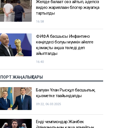
Желіде балағат сөз айтып, әдепсіз
видео жариялаған блогер жауапқа
тартылды
16:58
ФИФА басшысы Инфантино
көңілдесі болуы мүмкін әйелге
қомақты ақша төледі деп
айыпталды
16:40
СПОРТ ЖАҢАЛЫҚТАРЫ
Балуан Ұлан Рысқұл басшылық
қызметке тағайындалды
09:22, 06.03.2025
Енді чемпиондар Жәнібек
Әлімханұлынан қаша алмайтын