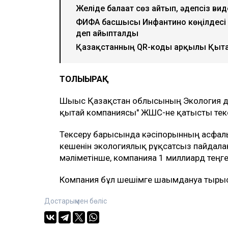
Желіде балағат сөз айтып, әдепсіз в
ФИФА басшысы Инфантино көңілдесі 
деп айыпталды
Қазақстанның QR-коды арқылы Қыта
ТОЛЫҒЫРАҚ
Шығыс Қазақстан облысының Экология д
қытай компаниясы" ЖШС-не қатысты текс
Тексеру барысында кәсіпорынның асфаль
кешенін экологиялық рұқсатсыз пайдала
мәліметінше, компанияға 1 миллиард теңг
Компания бұл шешімге шағымдануға тыр
Достарыңмен бөліс