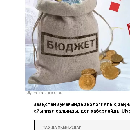
Ulysmedia.kz коллажы
Қазақстан аумағында экологиялық заң
айыппұл салынды, деп хабарлайды
Uly
ТАҒЫ ДА ОҚЫҢЫЗДАР