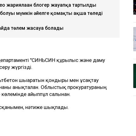
идео жариялаған блогер жауапқа тартылды
болуы мүмкін әйелге қомақты ақша төледі
йда төлем жасауға болады
епартаменті "СИНЬСИН құрылыс және даму
еру жүргізді.
тбетон шығаратын қондырғы мен ұсақтау
нғаны анықталған. Облыстық прокуратураның
е көлемінде айыппұл салынған.
ысқанымен, нәтиже шықпады.