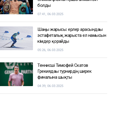
болды
07:41, 06.03.2025
Шаңғы жарысы: ерлер арасындағы
эстафеталық жарыста ел намысын
кімдер қорғайды
05:26, 06.03.2025
Теннисші Тимофей Скатов
Грекиядағы турнирдің ширек
финалына шықты
04:39, 06.03.2025