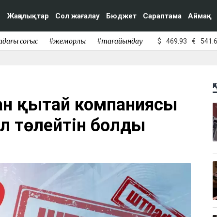
Жаңалықтар
Сол жағалау
Бюджет
Сараптама
Аймақ
адағы соғыс
#жемқорлық
#тағайындау
$
469.93
€
541.
Қ
ған қытай компаниясы
л төлейтін болды