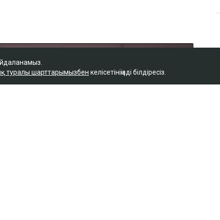
айдаланамыз.
қ туралы шарттарымызбен
келісетініңізді білдіресіз.
Қ
 керек деп
м фельдшердің күйеуі