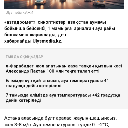
Ulysmedia.kz\ЖИ
«Қазгидромет» синоптиктері Қазақстан аумағы
бойынша бейсенбі, 1 мамырға арналған ауа райы
болжамын жариялады, деп
хабарлайды
Ulysmedia.kz
.
ТАҒЫ ДА ОҚЫҢЫЗДАР
әл-Фарабидегі жол апатынан қаза тапқан қыздың әкесі
Александр Пактан 100 млн теңге талап етті
Елімізде күн қайта ысып, ауа температурасы 41
градусқа дейін көтеріледі
7 тамызда елімізде ауа температурасы +42 градусқа
дейін көтеріледі
Астана қаласында бұлт аралас, жауын-шашынсыз,
жел 3-8 м/с. Ауа температурасы түнде 0...-2°C,