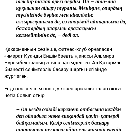
тек бір талап арыз бердім. Ол – ата-ана
құқығынан айыру туралы. Меніңше, олардың
түсінігінде бәріне мен кінәлімін:
ажырасқаныма да, өз пікірімді айтқаныма да,
балалардың олармен араласқысы
келмейтініне де, – деді ол.
Қахарманның сөзінше, фитнес-клуб орналасқан
ғимарат Қуандық Бишімбаевтың анасы Альмира
Нұрлыбекованың атына рәсімделген. Ал Қахарман
бизнесті сенімгерлік басқару шарты негізінде
жүргізген.
Енді осы келісім оның үстінен қаржылық талап қоюға
негіз болып отыр.
– Ол кезде өзімді керемет отбасына келдім
деп ойладым және ешқандай қауіп-қатерді
байқамадым. Қазір сенімгерлік басқару
шартының тұзаққа айналуы мүмкін екенін