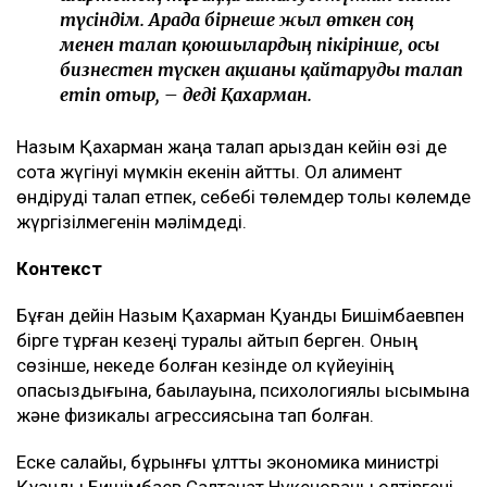
түсіндім. Арада бірнеше жыл өткен соң
менен талап қоюшылардың пікірінше, осы
бизнестен түскен ақшаны қайтаруды талап
етіп отыр, – деді Қахарман.
Назым Қахарман жаңа талап арыздан кейін өзі де
сотқа жүгінуі мүмкін екенін айтты. Ол алимент
өндіруді талап етпек, себебі төлемдер толық көлемде
жүргізілмегенін мәлімдеді.
Контекст
Бұған дейін Назым Қахарман Қуандық Бишімбаевпен
бірге тұрған кезеңі туралы айтып берген. Оның
сөзінше, некеде болған кезінде ол күйеуінің
опасыздығына, бақылауына, психологиялық қысымына
және физикалық агрессиясына тап болған.
Еске салайық, бұрынғы ұлттық экономика министрі