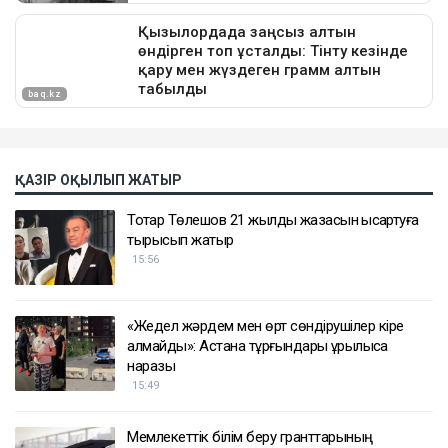
ҚАЗІР ОҚЫЛЫП ЖАТЫР
Тоқтар Төлешов 21 жылдық жазасын қысқартуға
тырысып жатыр
15:56
«Жедел жәрдем мен өрт сөндірушілер кіре
алмайды»: Астана тұрғындары құрылысқа
наразы
15:49
Мемлекеттік білім беру гранттарының