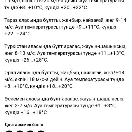
10 м/с, екпіні 15-20 м/с-қа дейін. Ауа температурасы
түнде +8…+10°C, күндіз +20…+22°C.
Тараз қаласында бұлтты, жаңбыр, найзағай, жел 9-14
м/с. Ауа температурасы түнде +9...+11°C, күндіз
+22…+24°C.
Түркістан қаласында бұлт аралас, жауын-шашынсыз,
жел 8-13 м/с. Ауа температурасы түнде +11...+13°C,
күндіз +26...+28°C.
Орал қаласында бұлтты, жаңбыр, найзағай, жел 9-14
м/с, екпіні 18 м/с-қа дейін. Ауа температурасы түнде
+8...+10°C, күндіз +18…+20°C.
Өскемен қаласында бұлт аралас, жауын-шашынсыз,
жел 2-7 м/с. Ауа температурасы түнде +1...+3°C,
күндіз +16…+18°C.
Достарыңмен бөліс