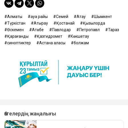
Алматы
ауа райы
Семей
Ақтау
Шымкент
Түркістан
Атырау
Қостанай
Қызылорда
Өскемен
Ақтөбе
Павлодар
Петропавл
Тараз
Қарағанды
Қазгидромет
Көкшетау
синоптиктер
Астана қаласы
болжам