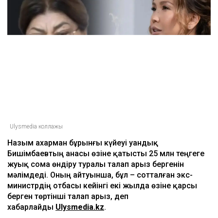
Ulysmedia коллажы
Назым Қахарман бұрынғы күйеуі Қуандық
Бишімбаевтың анасы өзіне қатысты 25 млн теңгеге
жуық сома өндіру туралы талап арыз бергенін
мәлімдеді. Оның айтуынша, бұл – сотталған экс-
министрдің отбасы кейінгі екі жылда өзіне қарсы
берген төртінші талап арыз, деп
хабарлайды
Ulysmedia.kz
.