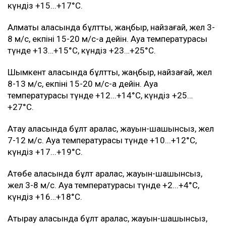
күндіз +15...+17°C.
Алматы қаласында бұлтты, жаңбыр, найзағай, жел 3-
8 м/с, екпіні 15-20 м/с-қа дейін. Ауа температурасы
түнде +13…+15°C, күндіз +23…+25°C.
Шымкент қаласында бұлтты, жаңбыр, найзағай, жел
8-13 м/с, екпіні 15-20 м/с-қа дейін. Ауа
температурасы түнде +12...+14°C, күндіз +25…
+27°C.
Ақтау қаласында бұлт аралас, жауын-шашынсыз, жел
7-12 м/с. Ауа температурасы түнде +10...+12°C,
күндіз +17...+19°C.
Ақтөбе қаласында бұлт аралас, жауын-шашынсыз,
жел 3-8 м/с. Ауа температурасы түнде +2...+4°C,
күндіз +16…+18°C.
Атырау қаласында бұлт аралас, жауын-шашынсыз,