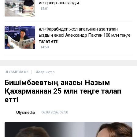
иегерлері анықталды
15:01
әл-Фарабидегі жол апатынан қаза тапқан
қыздың әкесі Александр Пактан 100 млн теңге
талап етті
14:50
ULYSMEDIA.KZ
Жаңалықтар
Бишімбаевтың анасы Назым
Қахарманнан 25 млн теңге талап
етті
Ulysmedia
06.08.2026, 09:30