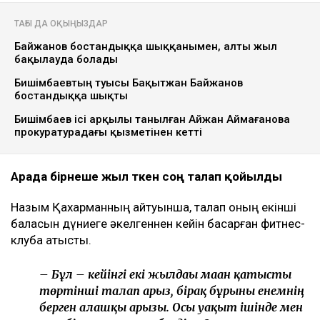
ТАҒЫ ДА ОҚЫҢЫЗДАР
Байжанов бостандыққа шыққанымен, алты жыл
бақылауда болады
Бишімбаевтың туысы Бақытжан Байжанов
бостандыққа шықты
Бишімбаев ісі арқылы танылған Айжан Аймағанова
прокуратурадағы қызметінен кетті
Арада бірнеше жыл өткен соң талап қойылды
Назым Қахарманның айтуынша, талап оның екінші
баласын дүниеге әкелгеннен кейін басқарған фитнес-
клубқа қатысты.
– Бұл – кейінгі екі жылдағы маған қатысты
төртінші талап арыз, бірақ бұрынғы енемнің
берген алғашқы арызы. Осы уақыт ішінде мен