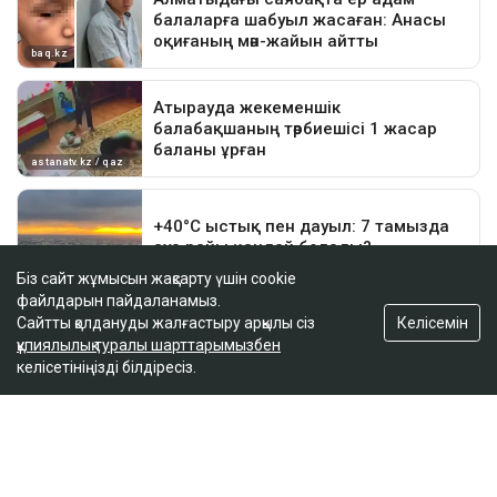
Біз сайт жұмысын жақсарту үшін cookie
файлдарын пайдаланамыз.
Келісемін
Сайтты қолдануды жалғастыру арқылы сіз
құпиялылық туралы шарттарымызбен
келісетініңізді білдіресіз.