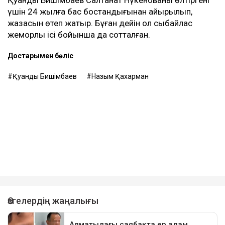
Қуандық Бишімбаев Салтанат Нүкенованы өлтіргені
үшін 24 жылға бас бостандығынан айырылып,
жазасын өтеп жатыр. Бұған дейін ол сыбайлас
жемқорлық ісі бойынша да сотталған.
Достарыңмен бөліс
Қуандық Бишімбаев
Назым Қахарман