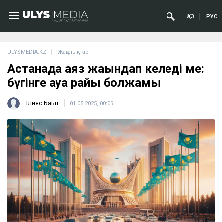
ҚАЗ
РУС
ULYSMEDIA.KZ
Жаңалықтар
Астанада аяз жақындап келеді ме:
бүгінге ауа райы болжамы
Ілияс Бақыт
01.05.2025, 00:05