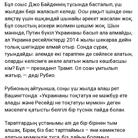
Бұл соғыс Джо Байденнің тұсында басталып, үш
жылдан бері жалғасып келеді. Осы уақыт ішінде оны
аяқтау үшін ешқандай шынайы әрекет жасалған жоқ.
Бұл соғыстың әскери жолмен шешімі жоқ. Шын
мәнінде, Путин бүкіл Украинаны басып ала алмайды,
ал Украина ресейліктерді 2014 жылғы шекараға дейін
толық шегіндіре алмай отыр. Сонда сұрақ
туындайды: әлемде екі тараппен де сөйлесе алатын,
оларды келісімге әкеле алатын жалғыз көшбасшы
кім? Бұл — президент Трамп. Ол соған ұмтылып
жатыр, — деді Рубио.
Рубионың айтуынша, соңғы үш жылда алғаш рет
Вашингтонда: «Украинаны тоқтатуға не мәжбүр ете
алады және Ресейді не тоқтатуы мүмкін» деген
мәселеге қатысты белгілі бір түсінік пайда болған.
Тараптардың ұстанымы әлі де бір-бірінен тым
алшақ. Бірақ біз бас тартпаймыз – яғни көмектесе
алатын мүмкіндік туса, біз дайын боламыз.