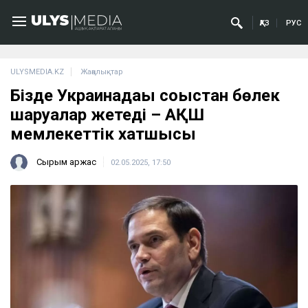
ҚАЗ
РУС
ULYSMEDIA.KZ
Жаңалықтар
Бізде Украинадағы соғыстан бөлек
шаруалар жетеді – АҚШ
мемлекеттік хатшысы
Сырым Қаржас
02.05.2025, 17:50