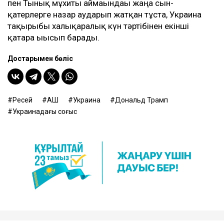
пен Тынық мұхиты аймағындағы жаңа сын-
қатерлерге назар аударып жатқан тұста, Украина
тақырыбы халықаралық күн тәртібінен екінші
қатарға ығысып барады.
Достарыңмен бөліс
Ресей
АҚШ
Украина
Дональд Трамп
Украинадағы соғыс