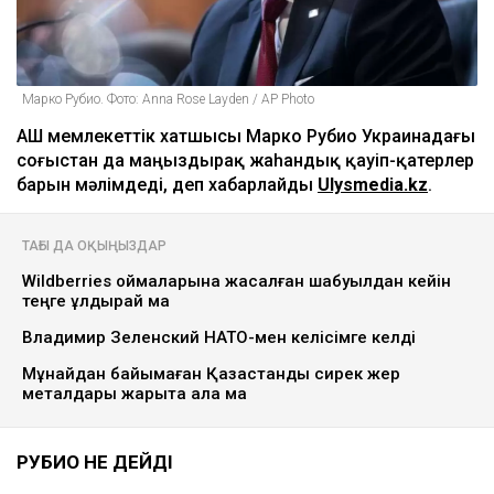
Марко Рубио. Фото: Anna Rose Layden / AP Photo
АҚШ мемлекеттік хатшысы Марко Рубио Украинадағы
соғыстан да маңыздырақ жаһандық қауіп-қатерлер
барын мәлімдеді, деп хабарлайды
Ulysmedia.kz
.
ТАҒЫ ДА ОҚЫҢЫЗДАР
Wildberries қоймаларына жасалған шабуылдан кейін
теңге құлдырай ма
Владимир Зеленский НАТО-мен келісімге келді
Мұнайдан байымаған Қазақстанды сирек жер
металдары жарыта ала ма
РУБИО НЕ ДЕЙДІ