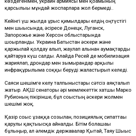
көздегенімен, украин армиясы мен қоғамының
қарсылығы мұндай жоспарларға жол бермеді..
Кейінгі үш жылда ұрыс қимылдары елдің оңтүстігі
мен шығысында, әсіресе Донецк, Луганск,
Запорожье және Херсон облыстарында
шоғырланды. Украина Батыстан әскери және
қаржылай қолдау алып, жаулап алынған аумақтарды
қайтаруға күш салды. Алайда Ресей де мобилизация
жариялап, дрондар мен зымырандар арқылы
инфрақұрылымға соққы беруді жалғастырып келеді.
Саяси шешімге келу талпыныстары сәтсіз аяқталып
жатыр. АҚШ сенаторы әрі мемлекеттік хатшы Марко
Рубионың пікірінше, бұл соғыстың әскери жолмен
шешімі жоқ.
Қазір соғыс ұзаққа созылған, позициялық сипаттағы
қарулы қақтығысқа айналды. Бітім болашағы
бұлыңғыр, ал әлемдік державалар Қытай, Таяу Шығыс