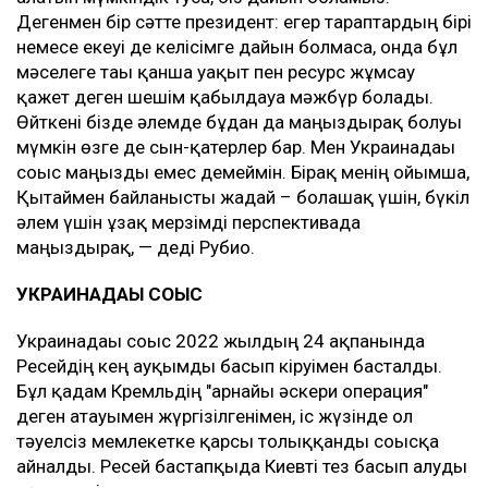
Дегенмен бір сәтте президент: егер тараптардың бірі
немесе екеуі де келісімге дайын болмаса, онда бұл
мәселеге тағы қанша уақыт пен ресурс жұмсау
қажет деген шешім қабылдауға мәжбүр болады.
Өйткені бізде әлемде бұдан да маңыздырақ болуы
мүмкін өзге де сын-қатерлер бар. Мен Украинадағы
соғыс маңызды емес демеймін. Бірақ менің ойымша,
Қытаймен байланысты жағдай – болашақ үшін, бүкіл
әлем үшін ұзақ мерзімді перспективада
маңыздырақ, — деді Рубио.
УКРАИНАДАҒЫ СОҒЫС
Украинадағы соғыс 2022 жылдың 24 ақпанында
Ресейдің кең ауқымды басып кіруімен басталды.
Бұл қадам Кремльдің "арнайы әскери операция"
деген атауымен жүргізілгенімен, іс жүзінде ол
тәуелсіз мемлекетке қарсы толыққанды соғысқа
айналды. Ресей бастапқыда Киевті тез басып алуды