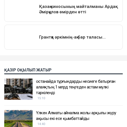
ҚАЗІР ОҚЫЛЫП ЖАТЫР
Қостанайда тұрғындарды несиеге батырған
алаяқтың 1 млрд теңгеден астам мүлкі
тәркіленді
15:10
Үлкен Алматы айналма жолы арқылы жүру
ақысы екі есе қымбаттайды
14:40