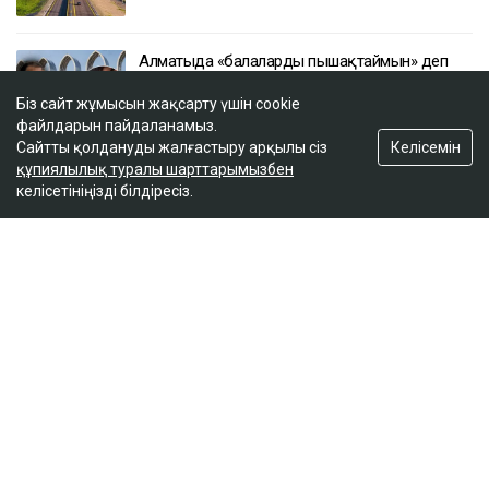
Алматыда «балаларды пышақтаймын» деп
қорқытқан ер адам ұсталды
Біз сайт жұмысын жақсарту үшін cookie
14:26
файлдарын пайдаланамыз.
Келісемін
Сайтты қолдануды жалғастыру арқылы сіз
құпиялылық туралы шарттарымызбен
Қазақстандағы ірі компаниялардың бірінің
келісетініңізді білдіресіз.
акционерлері тағы да өзгеруі мүмкін
13:47
ULYSMEDIA.KZ
Жаңалықтар
100 жылқы дауына байланысты
сотталған ақтөбелік жылқышыға
кәсіпкер пәтер сыйлады
Ulysmedia
05.08.2026, 11:30