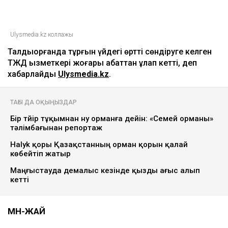
Ulysmedia.kz коллажы
Талдықорғанда тұрғын үйдегі өртті сөндіруге келген
ТЖД қызметкері жоғары қабаттан құлап кетті, деп
хабарлайды
Ulysmedia.kz
.
ТАҒЫ ДА ОҚЫҢЫЗДАР
Бір түйір тұқымнан ну орманға дейін: «Семей орманы»
тәлімбағынан репортаж
Halyk қоры Қазақстанның орман қорын қалай
көбейтіп жатыр
Маңғыстауда демалыс кезінде қызды ағыс алып
кетті
МӘН-ЖАЙ