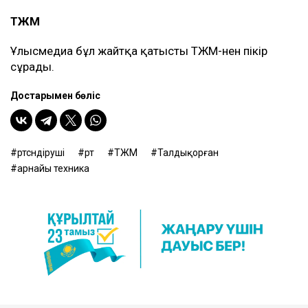
ТЖМ
Ұлысмедиа бұл жайтқа қатысты ТЖМ-нен пікір
сұрады.
Достарыңмен бөліс
өртсөндіруші
өрт
ТЖМ
Талдықорған
арнайы техника