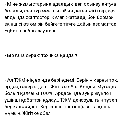
- Міне жұмыстарына адалдық деп осынау айтуға
болады, сен тұр мен шығайын деген жігіттер, көз
алдында әріптестері құлап жатсада, бой бермей
екіншісі өз өмірін бәйгеге тігуге дайын азаматтар.
Еңбектері бағалау керек.
- Бір ғана сұрақ: техника қайда?!
- Ал ТЖМ-нің өзінде бәрі әдемі. Бәрінің қарны тоқ,
орден, генералдар… Жігітке обал болды. Мүгедек
болып қалғаны 100%. Арқасында ауыр жүкпен
үшінші қабаттан құлау… ТЖМ денсаулығын түзеп
бере алмайды.. Керісінше өзін кінәлап та қоюы
мүмкін. Жігітке обал