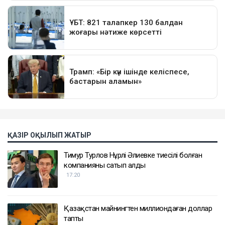
ҚАЗІР ОҚЫЛЫП ЖАТЫР
Тимур Турлов Нұрәлі Әлиевке тиесілі болған
компанияны сатып алды
17:20
Қазақстан майнингтен миллиондаған доллар
тапты