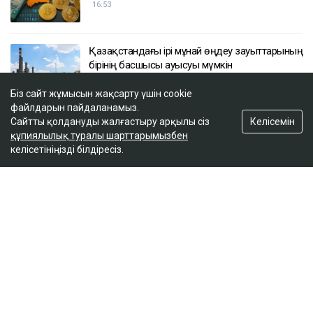
16:53
Қазақстандағы ірі мұнай өңдеу зауыттарының
бірінің басшысы ауысуы мүмкін
16:18
Біз сайт жұмысын жақсарту үшін cookie
файлдарын пайдаланамыз.
Келісемін
Сайтты қолдануды жалғастыру арқылы сіз
Қазақстанда несиеге сұраныс күрт төмендеді
құпиялылық туралы шарттарымызбен
15:52
келісетініңізді білдіресіз.
ULYSMEDIA.KZ
Жаңалықтар
100 жылқы дауына байланысты
сотталған ақтөбелік жылқышыға
кәсіпкер пәтер сыйлады
Ulysmedia
05.08.2026, 11:30