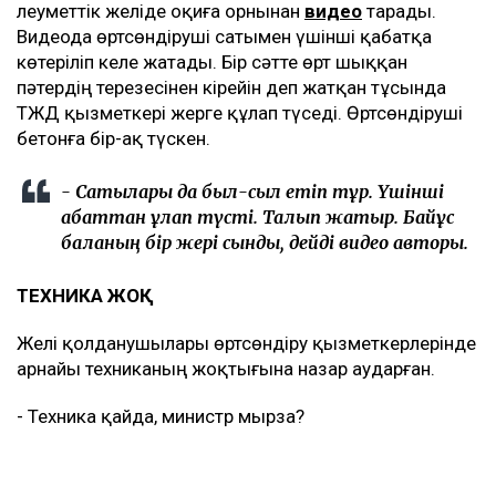
Әлеуметтік желіде оқиға орнынан
видео
тарады.
Видеода өртсөндіруші сатымен үшінші қабатқа
көтеріліп келе жатады. Бір сәтте өрт шыққан
пәтердің терезесінен кірейін деп жатқан тұсында
ТЖД қызметкері жерге құлап түседі. Өртсөндіруші
бетонға бір-ақ түскен.
- Сатылары да былқ-сылқ етіп тұр. Үшінші
қабаттан құлап түсті. Талып жатыр. Байқұс
баланың бір жері сынды, дейді видео авторы.
ТЕХНИКА ЖОҚ
Желі қолданушылары өртсөндіру қызметкерлерінде
арнайы техниканың жоқтығына назар аударған.
- Техника қайда, министр мырза?