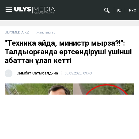
ҚАЗ
РУС
ULYSMEDIA.KZ
Жаңалықтар
"Техника қайда, министр мырза?!":
Талдықорғанда өртсөндіруші үшінші
қабаттан құлап кетті
Сымбат Сатыбалдина
08.05.2025, 09:43