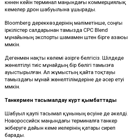
күннен кейін терминал маңындағы коммерциялық
кемелер дрон шабуылына ұшырады.
Bloomberg дереккөздерінің мәліметінше, соңғы
іркілістер салдарынан тамызда CPC Blend
мұнайының экспорты шамамен үштен бірге азаюы
мүмкін.
Дегенмен нақты көлемі әзірге белгісіз. Шілдеде
жөнелтілуі тиіс мұнайдың бір бөлігі тамызға
ауыстырылған. Ал жұмыстың қайта тоқтауы
тамыздағы мұнай жөнелтілімдеріне де әсер етуі
мүмкін.
Танкермен тасымалдау күрт қымбаттады
Шабуыл қаупі тасымал құнының өсуіне де әкелді.
Новороссийск маңындағы терминалға танкер
жіберуге дайын кеме иелерінің қатары сиреп
барады.