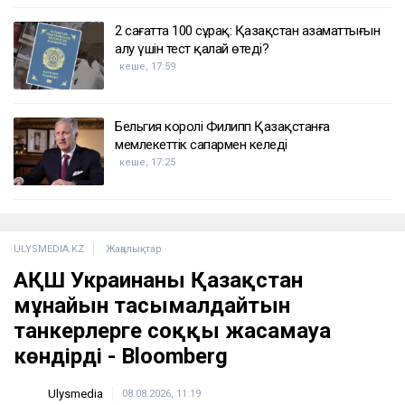
2 сағатта 100 сұрақ: Қазақстан азаматтығын
алу үшін тест қалай өтеді?
кеше, 17:59
Бельгия королі Филипп Қазақстанға
мемлекеттік сапармен келеді
кеше, 17:25
ULYSMEDIA.KZ
Жаңалықтар
АҚШ Украинаны Қазақстан
мұнайын тасымалдайтын
танкерлерге соққы жасамауға
көндірді - Bloomberg
Ulysmedia
08.08.2026, 11:19