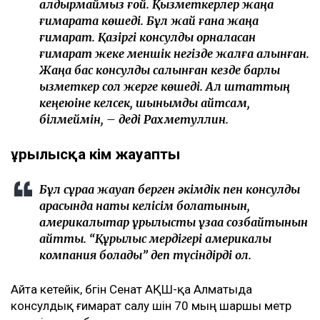
қалдырмаймыз ғой. Қызметкерлер жаңа
ғимаратқа көшеді. Бұл жай ғана жаңа
ғимарат. Қазіргі консулдық орналасқан
ғимарат жеке меншік негізде жалға алынған.
Жаңа бас консулдық салынған кезде барлық
қызметкер сол жерге көшеді. Ал штаттың
кеңеюіне келсек, шынымды айтсам,
білмеймін, – деді Рахметуллин.
Құрылысқа кім жауапты
Бұл сұраққа жауап берген әкімдік пен консулдық
арасында нақты келісім болатынын,
америкалықтар құрылысты ұзаққа созбайтынын
айтты. “Құрылыс мердігері америкалық
компания болады” деп түсіндірді ол.
Айта кетейік, бүгін Сенат АҚШ-қа Алматыда
консулдық ғимарат салу үшін 70 мың шаршы метр