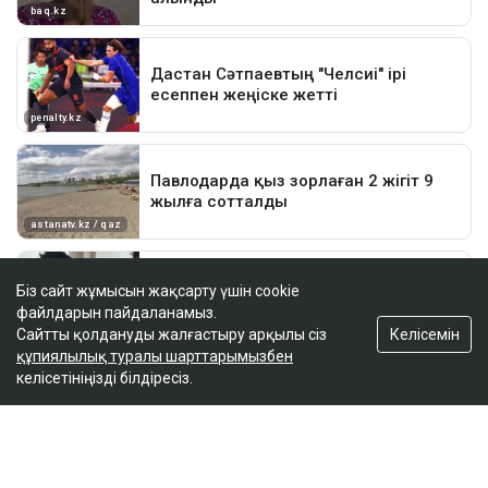
Біз сайт жұмысын жақсарту үшін cookie
файлдарын пайдаланамыз.
Келісемін
Сайтты қолдануды жалғастыру арқылы сіз
құпиялылық туралы шарттарымызбен
келісетініңізді білдіресіз.