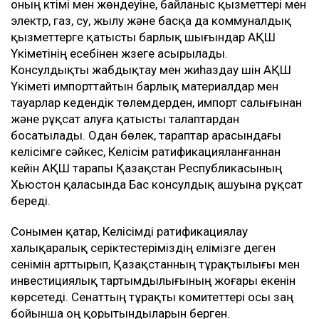
оның күтімі мен жөндеуіне, байланыс қызметтері мен
электр, газ, су, жылу және басқа да коммуналдық
қызметтерге қатысты барлық шығындар АҚШ
Үкіметінің есебінен жүзеге асырылады.
Консулдықты жабдықтау мен жиһаздау үшін АҚШ
Үкіметі импорттайтын барлық материалдар мен
тауарлар кедендік төлемдерден, импорт салығынан
және рұқсат алуға қатысты талаптардан
босатылады. Одан бөлек, тараптар арасындағы
келісімге сәйкес, Келісім ратификацияланғаннан
кейін АҚШ тарапы Қазақстан Республикасының
Хьюстон қаласында Бас консулдық ашуына рұқсат
береді.
Сонымен қатар, Келісімді ратификациялау
халықаралық серіктестеріміздің елімізге деген
сенімін арттырып, Қазақстанның тұрақтылығы мен
инвестициялық тартымдылығының жоғары екенін
көрсетеді. Сенаттың тұрақты комитеттері осы заң
бойынша оң қорытындыларын берген.