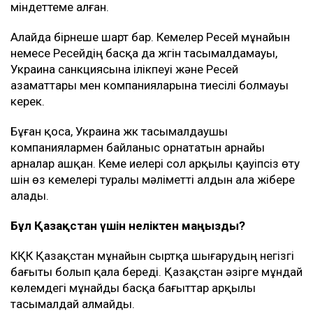
міндеттеме алған.
Алайда бірнеше шарт бар. Кемелер Ресей мұнайын
немесе Ресейдің басқа да жүгін тасымалдамауы,
Украина санкциясына ілікпеуі және Ресей
азаматтары мен компанияларына тиесілі болмауы
керек.
Бұған қоса, Украина жүк тасымалдаушы
компаниялармен байланыс орнататын арнайы
арналар ашқан. Кеме иелері сол арқылы қауіпсіз өту
үшін өз кемелері туралы мәліметті алдын ала жібере
алады.
Бұл Қазақстан үшін неліктен маңызды?
КҚК Қазақстан мұнайын сыртқа шығарудың негізгі
бағыты болып қала береді. Қазақстан әзірге мұндай
көлемдегі мұнайды басқа бағыттар арқылы
тасымалдай алмайды.