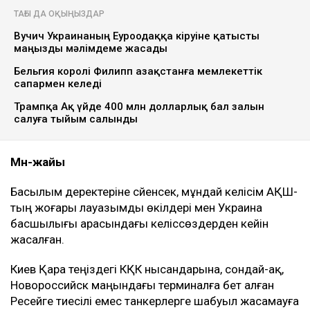
ТАҒЫ ДА ОҚЫҢЫЗДАР
Вучич Украинаның Еуроодаққа кіруіне қатысты
маңызды мәлімдеме жасады
Бельгия королі Филипп Қазақстанға мемлекеттік
сапармен келеді
Трампқа Ақ үйде 400 млн долларлық бал залын
салуға тыйым салынды
Мән-жайы
Басылым деректеріне сүйенсек, мұндай келісім АҚШ-
тың жоғары лауазымды өкілдері мен Украина
басшылығы арасындағы келіссөздерден кейін
жасалған.
Киев Қара теңіздегі КҚК нысандарына, сондай-ақ,
Новороссийск маңындағы терминалға бет алған
Ресейге тиесілі емес танкерлерге шабуыл жасамауға