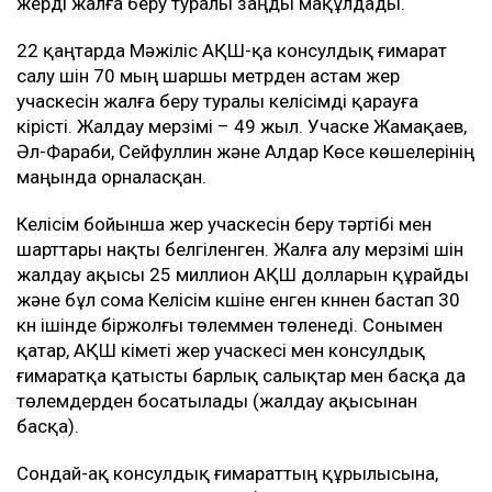
жерді жалға беру туралы заңды мақұлдады.
22 қаңтарда Мәжіліс АҚШ-қа консулдық ғимарат
салу үшін 70 мың шаршы метрден астам жер
учаскесін жалға беру туралы келісімді қарауға
кірісті. Жалдау мерзімі – 49 жыл. Учаске Жамақаев,
Әл-Фараби, Сейфуллин және Алдар Көсе көшелерінің
маңында орналасқан.
Келісім бойынша жер учаскесін беру тәртібі мен
шарттары нақты белгіленген. Жалға алу мерзімі үшін
жалдау ақысы 25 миллион АҚШ долларын құрайды
және бұл сома Келісім күшіне енген күннен бастап 30
күн ішінде біржолғы төлеммен төленеді. Сонымен
қатар, АҚШ үкіметі жер учаскесі мен консулдық
ғимаратқа қатысты барлық салықтар мен басқа да
төлемдерден босатылады (жалдау ақысынан
басқа).
Сондай-ақ консулдық ғимараттың құрылысына,