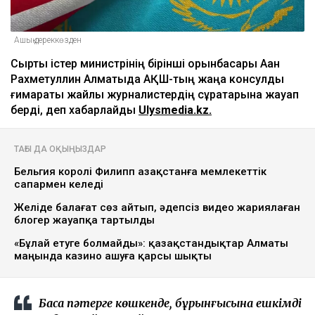
Ашық дереккөзден
Сыртқы істер министрінің бірінші орынбасары Ақан
Рахметуллин Алматыда АҚШ-тың жаңа консулдық
ғимараты жайлы журналистердің сұрақтарына жауап
берді, деп хабарлайды
Ulysmedia.kz.
ТАҒЫ ДА ОҚЫҢЫЗДАР
Бельгия королі Филипп Қазақстанға мемлекеттік
сапармен келеді
Желіде балағат сөз айтып, әдепсіз видео жариялаған
блогер жауапқа тартылды
«Бұлай етуге болмайды»: қазақстандықтар Алматы
маңында казино ашуға қарсы шықты
Басқа пәтерге көшкенде, бұрынғысына ешкімді