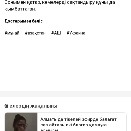
Сонымен қатар, кемелерді сақтандыру құны да
қымбаттаған.
Достарыңмен бөліс
мұнай
Қазақстан
АҚШ
Украина