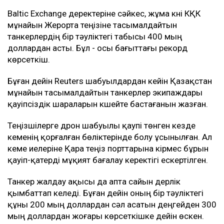
Baltic Exchange деректеріне сәйкес, жұма күні КҚК
мұнайын Жерорта теңізіне тасымалдайтын
танкерлердің бір тәуліктегі табысы 400 мың
доллардан асты. Бұл - осы бағыттағы рекорд
көрсеткіш.
Бұған дейін Reuters шабуылдардан кейін Қазақстан
мұнайын тасымалдайтын танкерлер экипаждары
қауіпсіздік шараларын күшейте бастағанын жазған.
Теңізшілерге дрон шабуылы қаупі төнген кезде
кеменің қорғалған бөліктерінде болу ұсынылған. Ал
кеме иелеріне Қара теңіз порттарына кірмес бұрын
қауіп-қатерді мұқият бағалау керектігі ескертілген.
Танкер жалдау ақысы да апта сайын дерлік
қымбаттап келеді. Бұған дейін оның бір тәуліктегі
құны 200 мың доллардан сәл асатын деңгейден 300
мың доллардан жоғары көрсеткішке дейін өскен.