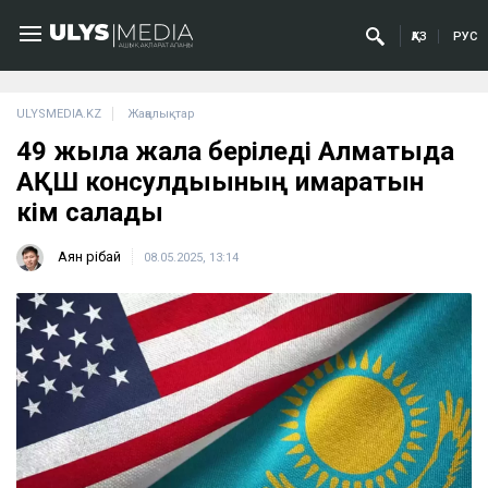
ҚАЗ
РУС
ULYSMEDIA.KZ
Жаңалықтар
49 жылға жалға беріледі Алматыда
АҚШ консулдығының ғимаратын
кім салады
Аян Өрібай
08.05.2025, 13:14