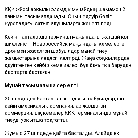
КҚК жүйесі арқылы әлемдік мұнайдың шамамен 2
пайызы тасымалданады. Оның едәуір бөлігі
Еуропадағы сатып алушыларға жөнелтіледі.
Кейінгі апталарда терминал маңындағы жағдай күрт
шиеленісті. Новороссийск маңындағы кемелерге
дронмен жасалған шабуылдар мұнай тиеу
жұмыстарына кедергі келтірді. Жаңа соққылардан
қауіптенген кейбір кеме иелері бұл бағытқа барудан
бас тарта бастаған.
Мұнай тасымалына әсер етті
20 шілдеден басталған аптадағы шабуылдардан
кейін америкалық компаниялар жалдаған
коммерциялық кемелер КҚК терминалында мұнай
тиеуді уақытша тоқтатты.
Жұмыс 27 шілдеде қайта басталды. Алайда екі