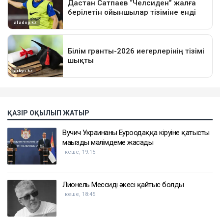
ҚАЗІР ОҚЫЛЫП ЖАТЫР
Вучич Украинаның Еуроодаққа кіруіне қатысты
маңызды мәлімдеме жасады
кеше, 19:15
Лионель Мессидің әкесі қайтыс болды
кеше, 18:45