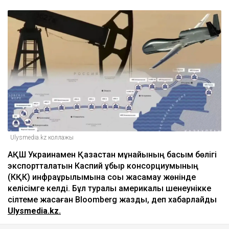
Ulysmedia.kz коллажы
АҚШ Украинамен Қазақстан мұнайының басым бөлігі
экспортталатын Каспий құбыр консорциумының
(КҚК) инфрақұрылымына соққы жасамау жөнінде
келісімге келді. Бұл туралы америкалық шенеунікке
сілтеме жасаған Bloomberg жазды, деп хабарлайды
Ulysmedia.kz.