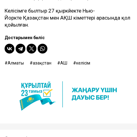
Келісімге былтыр 27 қыркүйекте Нью-
Йоркте Қазақстан мен АҚШ үкіметтері арасында қол
қойылған.
Достарыңмен бөліс
Алматы
Қазақстан
АҚШ
келісім