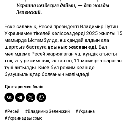
Украина кездесуге дайын, — деп жазды
Зеленский.
Еске салайық, Ресей президенті Владимир Путин
Украинамен тікелей келіссөздерді 2025 жылғы 15
мамырда Ыстамбұлда, ешқандай алдын ала
шартсыз бастауға
ұсыныс жасаған еді.
Бұл
мәлімдеме Ресей жариялаған үш күндік атысты
тоқтату режимі аяқталған соң, 11 мамырға қараған
түні айтылды. Киев бұл режим кезінде
бұзушылықтар болғанын мәлімдеді.
Достарыңмен бөліс
Ресей
Владимир Зеленский
Украина
Украинадағы соғыс