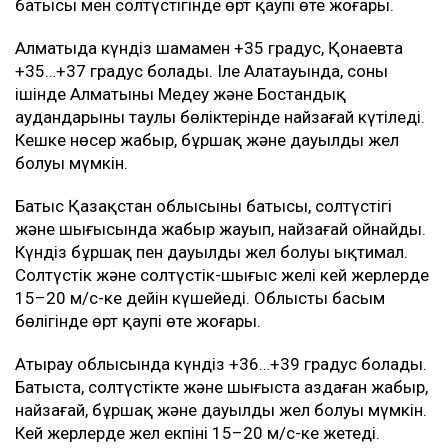
батысы мен солтүстігінде өрт қаупі өте жоғары.
Алматыда күндіз шамамен +35 градус, Қонаевта
+35…+37 градус болады. Іле Алатауында, соның
ішінде Алматының Медеу және Бостандық
аудандарының таулы бөліктерінде найзағай күтіледі.
Кешке нөсер жаңбыр, бұршақ және дауылды жел
болуы мүмкін.
Батыс Қазақстан облысының батысы, солтүстігі
және шығысында жаңбыр жауып, найзағай ойнайды.
Күндіз бұршақ пен дауылды жел болуы ықтимал.
Солтүстік және солтүстік-шығыс желі кей жерлерде
15–20 м/с-ке дейін күшейеді. Облыстың басым
бөлігінде өрт қаупі өте жоғары.
Атырау облысында күндіз +36…+39 градус болады.
Батыста, солтүстікте және шығыста аздаған жаңбыр,
найзағай, бұршақ және дауылды жел болуы мүмкін.
Кей жерлерде жел екпіні 15–20 м/с-ке жетеді.