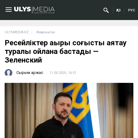
ҚАЗ
РУС
ULYSMEDIA.KZ
Жаңалықтар
Ресейліктер ақыры соғысты аяқтау
туралы ойлана бастады —
Зеленский
Сырым Қаржас
11.05.2025, 16:51