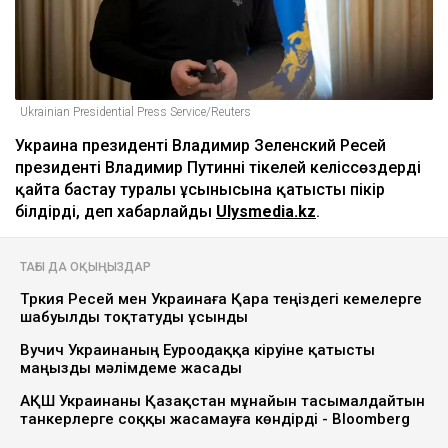
Ukrainian Presidential Press Service/Reuters
Украина президенті Владимир Зеленский Ресей
президенті Владимир Путиннің тікелей келіссөздерді
қайта бастау туралы ұсынысына қатысты пікір
білдірді, деп хабарлайды
Ulysmedia.kz
.
ТАҒЫ ДА ОҚЫҢЫЗДАР
Түркия Ресей мен Украинаға Қара теңіздегі кемелерге
шабуылды тоқтатуды ұсынды
Вучич Украинаның Еуроодаққа кіруіне қатысты
маңызды мәлімдеме жасады
АҚШ Украинаны Қазақстан мұнайын тасымалдайтын
танкерлерге соққы жасамауға көндірді - Bloomberg