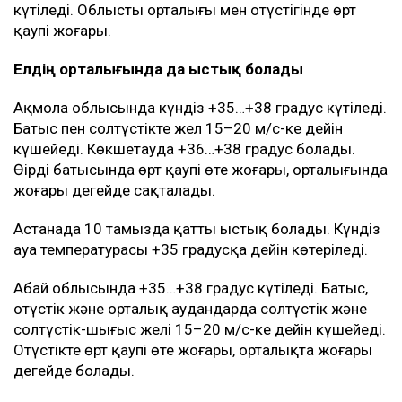
күтіледі. Облыстың орталығы мен оңтүстігінде өрт
қаупі жоғары.
Елдің орталығында да ыстық болады
Ақмола облысында күндіз +35…+38 градус күтіледі.
Батыс пен солтүстікте жел 15–20 м/с-ке дейін
күшейеді. Көкшетауда +36…+38 градус болады.
Өңірдің батысында өрт қаупі өте жоғары, орталығында
жоғары деңгейде сақталады.
Астанада 10 тамызда қатты ыстық болады. Күндіз
ауа температурасы +35 градусқа дейін көтеріледі.
Абай облысында +35…+38 градус күтіледі. Батыс,
оңтүстік және орталық аудандарда солтүстік және
солтүстік-шығыс желі 15–20 м/с-ке дейін күшейеді.
Оңтүстікте өрт қаупі өте жоғары, орталықта жоғары
деңгейде болады.