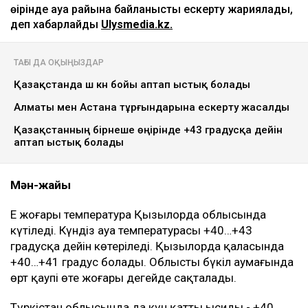
өңірінде ауа райына байланысты ескерту жариялады,
деп хабарлайды
Ulysmedia.kz.
ТАҒЫ ДА ОҚЫҢЫЗДАР
Қазақстанда үш күн бойы аптап ыстық болады
Алматы мен Астана тұрғындарына ескерту жасалды
Қазақстанның бірнеше өңірінде +43 градусқа дейін
аптап ыстық болады
Мән-жайы
Ең жоғары температура Қызылорда облысында
күтіледі. Күндіз ауа температурасы +40…+43
градусқа дейін көтеріледі. Қызылорда қаласында
+40…+41 градус болады. Облыстың бүкіл аумағында
өрт қаупі өте жоғары деңгейде сақталады.
Түркістан облысында да күн қатты ысиды - +40…