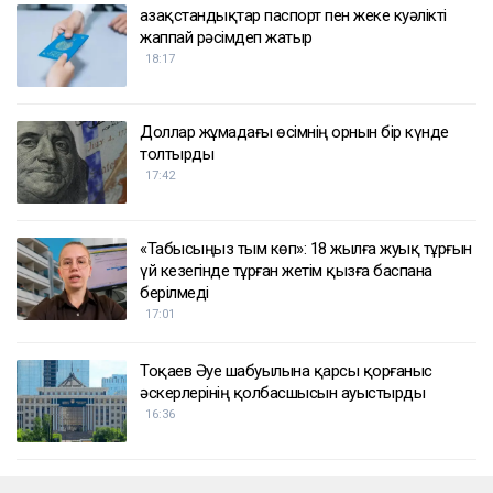
Қазақстандықтар паспорт пен жеке куәлікті
жаппай рәсімдеп жатыр
18:17
Доллар жұмадағы өсімнің орнын бір күнде
толтырды
17:42
«Табысыңыз тым көп»: 18 жылға жуық тұрғын
үй кезегінде тұрған жетім қызға баспана
берілмеді
17:01
Тоқаев Әуе шабуылына қарсы қорғаныс
әскерлерінің қолбасшысын ауыстырды
16:36