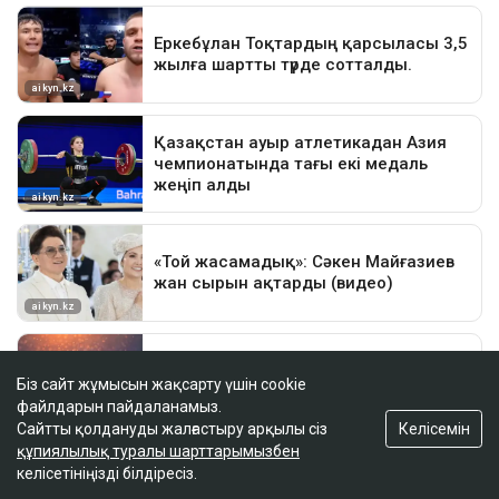
Біз сайт жұмысын жақсарту үшін cookie
файлдарын пайдаланамыз.
Келісемін
Сайтты қолдануды жалғастыру арқылы сіз
құпиялылық туралы шарттарымызбен
келісетініңізді білдіресіз.