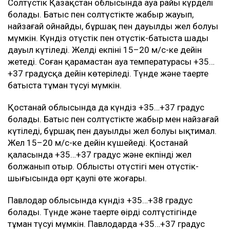
Солтүстік Қазақстан облысында ауа райы күрделі
болады. Батыс пен солтүстікте жаңбыр жауып,
найзағай ойнайды, бұршақ пен дауылды жел болуы
мүмкін. Күндіз оңтүстік пен оңтүстік-батыста шаңды
дауыл күтіледі. Желдің екпіні 15–20 м/с-ке дейін
жетеді. Соған қарамастан ауа температурасы +35…
+37 градусқа дейін көтеріледі. Түнде және таңертең
батыста тұман түсуі мүмкін.
Қостанай облысында да күндіз +35…+37 градус
болады. Батыс пен солтүстікте жаңбыр мен найзағай
күтіледі, бұршақ пен дауылды жел болуы ықтимал.
Жел 15–20 м/с-ке дейін күшейеді. Қостанай
қаласында +35…+37 градус және екпінді жел
болжанып отыр. Облыстың оңтүстігі мен оңтүстік-
шығысында өрт қаупі өте жоғары.
Павлодар облысында күндіз +35…+38 градус
болады. Түнде және таңертең өңірдің солтүстігінде
тұман түсуі мүмкін. Павлодарда +35…+37 градус