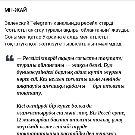
МӘН-ЖАЙ
Зеленский Telegram-каналында ресейліктердің
"соғысты аяқтау туралы ақыры ойланғанын" жазды.
Сонымен қатар Украина ең алдымен атысты
тоқтатуға қол жеткізуге тырысатынын мәлімдеді.
— Ресейліктердің ақыры соғысты тоқтату
туралы ойланғаны — жақсы белгі. Бұл
дүниежүзіндегі барлық адам күтіп жүрген
нәрсе еді. Кез келген соғысты шын мәнінде
аяқтаудың алғашқы қадамы — бұл атысты
тоқтату.
Кісі өлтіруді бір күнге болса да
жалғастырудың еш мәні жоқ. Біз Ресей ертең,
12 мамырдан бастап атысты толық, ұзақ
мерзімді және сенімді түрде
тоқтататынын растайды деп күтеміз.