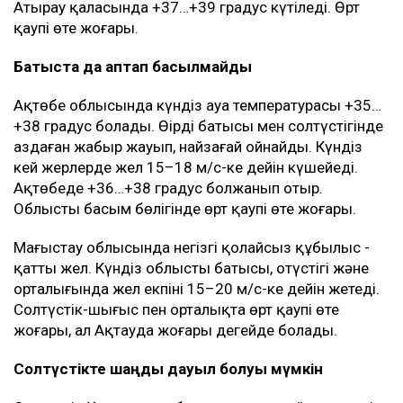
Атырау қаласында +37…+39 градус күтіледі. Өрт
қаупі өте жоғары.
Батыста да аптап басылмайды
Ақтөбе облысында күндіз ауа температурасы +35…
+38 градус болады. Өңірдің батысы мен солтүстігінде
аздаған жаңбыр жауып, найзағай ойнайды. Күндіз
кей жерлерде жел 15–18 м/с-ке дейін күшейеді.
Ақтөбеде +36…+38 градус болжанып отыр.
Облыстың басым бөлігінде өрт қаупі өте жоғары.
Маңғыстау облысында негізгі қолайсыз құбылыс -
қатты жел. Күндіз облыстың батысы, оңтүстігі және
орталығында жел екпіні 15–20 м/с-ке дейін жетеді.
Солтүстік-шығыс пен орталықта өрт қаупі өте
жоғары, ал Ақтауда жоғары деңгейде болады.
Солтүстікте шаңды дауыл болуы мүмкін