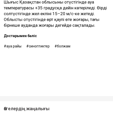
Шығыс Қазақстан облысының оңтүстігінде ауа
температурасы +35 градусқа дейін көтеріледі. Өңірдің
солтүстігінде жел екпіні 15–20 м/с-ке жетеді.
Облыстың оңтүстігінде өрт қаупі өте жоғары, тағы
бірнеше ауданда жоғары деңгейде сақталады.
Достарыңмен бөліс
ауа райы
синоптиктер
болжам