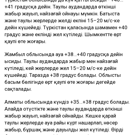
+41 градусқа дейін. Таулы аудандарда өткінші
жаңбыр жауып, найзағай ойнауы мүмкін. Батыста
және таулы жерлерде желдің екпіні 15–20 м/с-ке
дейін күшейеді. Түркістан қаласында шамамен +40
градус және екпінді жел күтіледі. Шымкентте өрт
қаупі өте жоғары.
Жамбыл облысында ауа +38…+40 градусқа дейін
ысиды. Таулы аудандарда жаңбыр мен найзағай
күтіледі, кей жерлерде жел 15–20 м/с-ке дейін
күшейеді. Таразда +38 градус болады. Облыстың
басым бөлігінде өрт қаупі өте жоғары деңгейде
сақталады.
Алматы облысында күндіз +35…+38 градус болады.
Алайда оңтүстікте және таулы аудандарда өткінші
жаңбыр жауып, найзағай ойнайды. Кешке қарай
таулы жерлерде ауа райы күрт нашарлап, нөсер
жаңбыр, бұршақ және дауылды жел күтіледі. Өңірдің