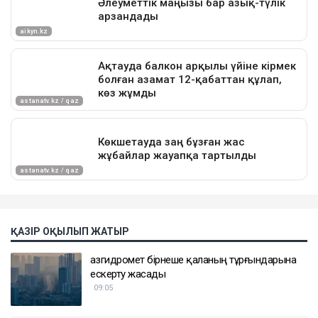
ҚАЗІР ОҚЫЛЫП ЖАТЫР
Қазгидромет бірнеше қаланың тұрғындарына
ескерту жасады
09:05