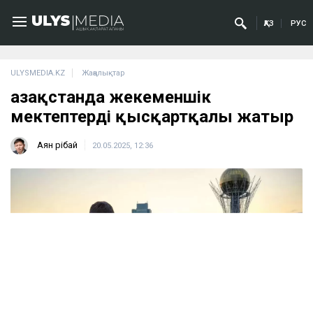
ҚАЗ
РУС
ULYSMEDIA.KZ
Жаңалықтар
Қазақстанда жекеменшік
мектептерді қысқартқалы жатыр
Аян Өрібай
20.05.2025, 12:36