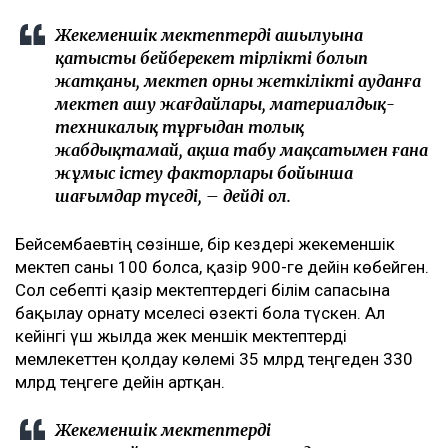
Жекеменшік мектептердің ашылуына
қатысты бейберекет тірліктің болып
жатқаны, мектеп орны жеткілікті ауданға
мектеп ашу жағдайлары, материалдық-
техникалық тұрғыдан толық
жабдықтамай, ақша табу мақсатымен ғана
жұмыс істеу факторлары бойынша
шағымдар түседі, – дейді ол.
Бейсембаевтің сөзінше, бір кездері жекеменшік
мектеп саны 100 болса, қазір 900-ге дейін көбейген.
Сол себепті қазір мектептердегі білім сапасына
бақылау орнату мәселесі өзекті бола түскен. Ал
кейінгі үш жылда жек меншік мектептерді
мемлекеттен қолдау көлемі 35 млрд теңгеден 330
млрд теңгеге дейін артқан.
Жекеменшік мектептердің