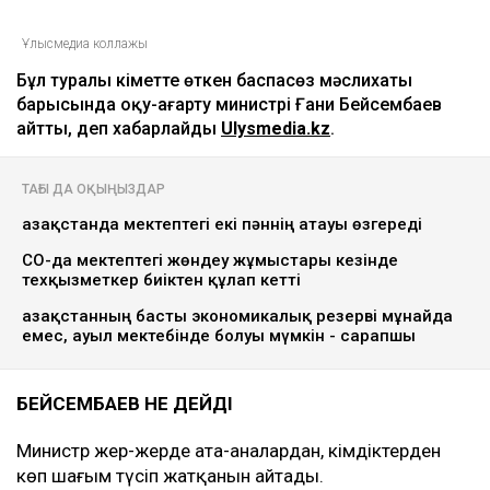
Ұлысмедиа коллажы
Бұл туралы үкіметте өткен баспасөз мәслихаты
барысында оқу-ағарту министрі Ғани Бейсембаев
айтты, деп хабарлайды
Ulysmedia.kz
.
ТАҒЫ ДА ОҚЫҢЫЗДАР
Қазақстанда мектептегі екі пәннің атауы өзгереді
СҚО-да мектептегі жөндеу жұмыстары кезінде
техқызметкер биіктен құлап кетті
Қазақстанның басты экономикалық резерві мұнайда
емес, ауыл мектебінде болуы мүмкін - сарапшы
БЕЙСЕМБАЕВ НЕ ДЕЙДІ
Министр жер-жерде ата-аналардан, әкімдіктерден
көп шағым түсіп жатқанын айтады.