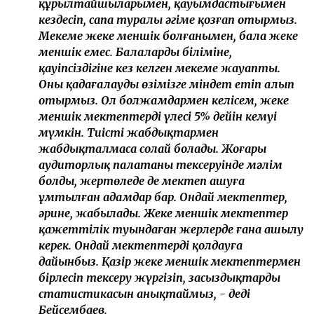
құрылтайшыларымен, қауымдастығымен
кездесіп, сапа туралы әңгіме қозғап отырмыз.
Мекеме жеке меншік болғанымен, бала жеке
меншік емес. Балалардың біліміне,
қауіпсіздігіне кез келген мекеме жауапты.
Оны қадағалауды өзімізге міндет етіп алып
отырмыз. Ол болжамдармен келісем, жеке
меншік мектептердің үлесі 5% дейін кемуі
мүмкін. Тиісті жабдықтармен
жабдықталмаса солай болады. Жоғары
аудиторлық палатаның тексеруінде мәлім
болды, жертөледе де мектеп ашуға
ұмтылған адамдар бар. Ондай мектептер,
әрине, жабылады. Жеке меншік мектептер
қажеттілік туындаған жерлерде ғана ашылу
керек. Ондай мектептерді қолдауға
дайынбыз. Қазір жеке меншік мектептермен
бірлесіп тексеру жүргізіп, заңсыздықтардың
статистикасын анықтаймыз, - деді
Бейсембаев.