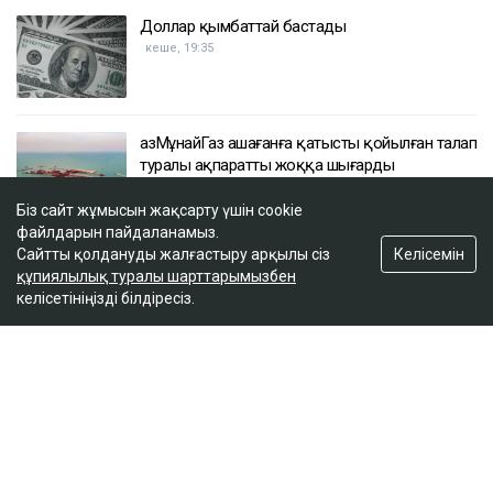
Доллар қымбаттай бастады
кеше, 19:35
ҚазМұнайГаз Қашағанға қатысты қойылған талап
туралы ақпаратты жоққа шығарды
кеше, 18:20
Біз сайт жұмысын жақсарту үшін cookie
файлдарын пайдаланамыз.
Келісемін
Сайтты қолдануды жалғастыру арқылы сіз
Нұрай Серікбайдың өлімі: Шерхан Аймаханнан
құпиялылық туралы шарттарымызбен
10 млрд теңге өтемақы талап етілді
келісетініңізді білдіресіз.
кеше, 18:03
ULYSMEDIA.KZ
Жаңалықтар
«Заңда бір жыл күту керек деп
жазылмаған»: марқұм