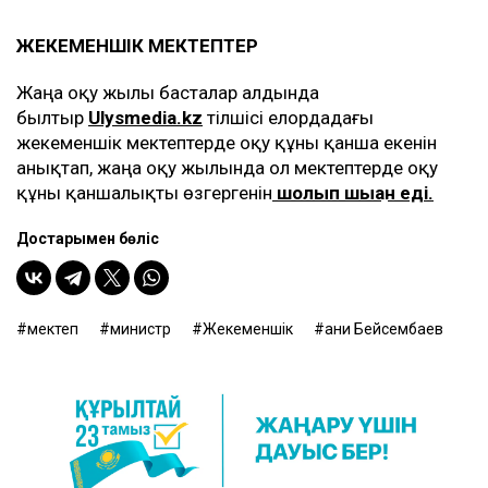
ЖЕКЕМЕНШІК МЕКТЕПТЕР
Жаңа оқу жылы басталар алдында
былтыр
Ulysmedia.kz
тілшісі елордадағы
жекеменшік мектептерде оқу құны қанша екенін
анықтап, жаңа оқу жылында ол мектептерде оқу
құны қаншалықты өзгергенін
шолып шыққан еді.
Достарыңмен бөліс
мектеп
министр
Жекеменшік
Ғани Бейсембаев