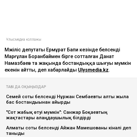
Ұлысмедиа коллажы
Мәжіліс депутаты Ермұрат Бапи кезінде белсенді
Марғұлан Боранбаймен бірге сотталған Данат
Намазбаев та жақында бостандыққа шығуы мүмкін
екенін айтты, деп хабарлайды
Ulysmedia.kz
.
ТАҒЫ ДА ОҚЫҢЫЗДАР
Семей соты белсенді Нұржан Сембаевты алты жылға
бас бостандығынан айырды
"Сот жабық өтуі мүмкін": Санжар Боқаевтың
жақтастары алаңдаушылық білдірді
Алматы соты белсенді Айжан Мамешованы кінәлі деп
таныды