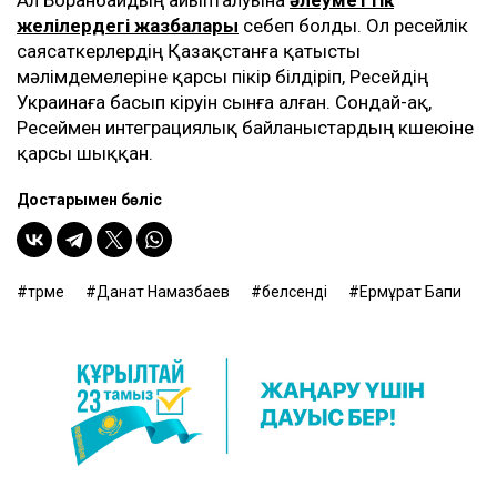
Ал Боранбайдың айыпталуына
әлеуметтік
желілердегі жазбалары
себеп болды. Ол ресейлік
саясаткерлердің Қазақстанға қатысты
мәлімдемелеріне қарсы пікір білдіріп, Ресейдің
Украинаға басып кіруін сынға алған. Сондай-ақ,
Ресеймен интеграциялық байланыстардың күшеюіне
қарсы шыққан.
Достарыңмен бөліс
түрме
Данат Намазбаев
белсенді
Ермұрат Бапи