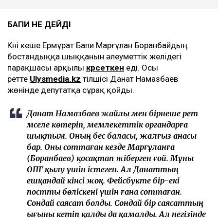
БАПИ НЕ ДЕЙДІ
Күні кеше Ермұрат Бапи Марғұлан Боранбайдың
бостандыққа шыққанын әлеуметтік желідегі
парақшасы арқылы
көрсеткен
еді. Осы
ретте
Ulysmedia.kz
тілшісі Данат Намазбаев
жөнінде депутатқа сұрақ қойды.
Данат Намазбаев жайлы мен бірнеше рет
мәселе көтеріп, мемлекеттік органдарға
шықтым. Оның бес баласы, жалғыз анасы
бар. Оны соттаған кезде Марғұланға
(Боранбаев) қосақтап жіберген ғой. Мұны
ОПГ қылу үшін істеген. Ал Данаттың
ешқандай кінәсі жоқ. Фейсбукте бір-екі
постты бөліскені үшін ғана соттаған.
Сондай саясат болды. Сондай бір саясаттың
ығыны кетіп қалды да қамалды. Ал негізінде