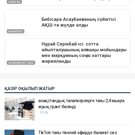
ҚАЗІР ОҚЫЛЫП ЖАТЫР
Қазақстандық талапкерлерге тағы 2,4 мыңға
жуық грант бөлінді
10:36
TikTok-тағы тікелей эфирде балағат сөз