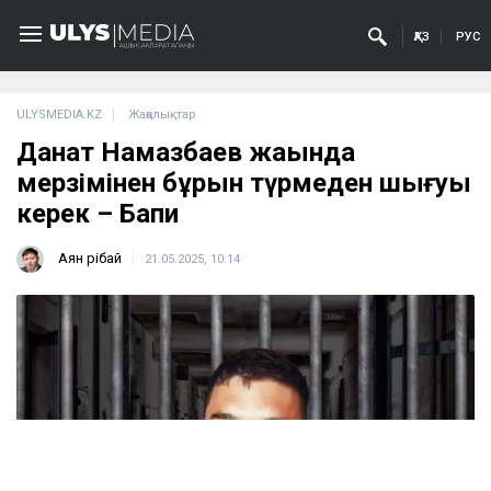
ҚАЗ
РУС
ULYSMEDIA.KZ
Жаңалықтар
Данат Намазбаев жақында
мерзімінен бұрын түрмеден шығуы
керек – Бапи
Аян Өрібай
21.05.2025, 10:14