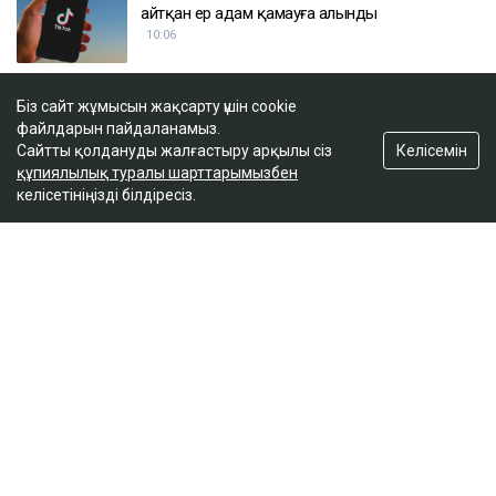
айтқан ер адам қамауға алынды
10:06
Біз сайт жұмысын жақсарту үшін cookie
Атырауда су құбырын жаңғыртуға бөлінген
файлдарын пайдаланамыз.
миллиардтаған теңге ұрланған: сот үкім
Келісемін
Сайтты қолдануды жалғастыру арқылы сіз
шығарды
құпиялылық туралы шарттарымызбен
09:33
келісетініңізді білдіресіз.
Қазгидромет бірнеше қаланың тұрғындарына
ескерту жасады
09:05
ULYSMEDIA.KZ
Жаңалықтар
«Заңда бір жыл күту керек деп
жазылмаған»: марқұм фельдшердің
күйеуі алғаш рет үн қатты