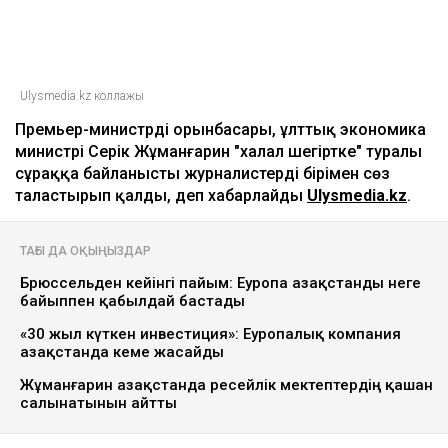
Ulysmedia.kz коллажы
Премьер-министрдің орынбасары, ұлттық экономика
министрі Серік Жұманғарин "халал шегіртке" туралы
сұраққа байланысты журналистердің бірімен сөз
таластырып қалды, деп хабарлайды
Ulysmedia.kz
.
ТАҒЫ ДА ОҚЫҢЫЗДАР
Брюссельден кейінгі пайым: Еуропа Қазақстанды неге
байыппен қабылдай бастады
«30 жыл күткен инвестиция»: Еуропалық компания
Қазақстанда кеме жасайды
Жұманғарин Қазақстанда ресейлік мектептердің қашан
салынатынын айтты