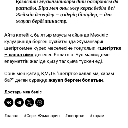
Қазақстан мұсылмандары діни басқармасы да
растады. Бірақ мен оны жеу керек дедім бе?
Жеймін десеңдер – өздерің біліңдер, – деп
жауап берді министр.
Айта кетейік, былтыр маусым айында Мәжіліс
кулуарында берген сұхбатында Жұманғарин
шегірткемен күрес мәселесіне тоқталып,
«шегіртке
– халал өнім»
дегенен болатын. Бұл мәлімдеме
әлеуметтік желіде қызу талқыға түскен еді.
Сонымен қатар, ҚМДБ “шегіртке халал ма, харам
ба?” деген сұраққа
жауап берген болатын
.
Достарыңмен бөліс
халал
Серік Жұманғарин
шегіртке
харам