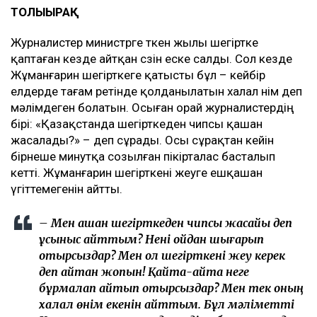
ТОЛЫҒЫРАҚ
Журналистер министрге өткен жылы шегіртке
қаптаған кезде айтқан сөзін еске салды. Сол кезде
Жұманғарин шегірткеге қатысты бұл – кейбір
елдерде тағам ретінде қолданылатын халал өнім деп
мәлімдеген болатын. Осыған орай журналистердің
бірі: «Қазақстанда шегірткеден чипсы қашан
жасалады?» – деп сұрады. Осы сұрақтан кейін
бірнеше минутқа созылған пікірталас басталып
кетті. Жұманғарин шегірткені жеуге ешқашан
үгіттемегенін айтты.
– Мен қашан шегірткеден чипсы жасайық деп
ұсыныс айттым? Нені ойдан шығарып
отырсыздар? Мен ол шегірткені жеу керек
деп айтқан жоқпын! Қайта-қайта неге
бұрмалап айтып отырсыздар? Мен тек оның
халал өнім екенін айттым. Бұл мәліметті