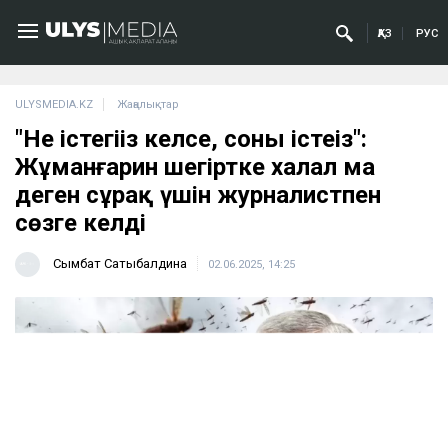
ҚАЗ
РУС
ULYSMEDIA.KZ
Жаңалықтар
"Не істегіңіз келсе, соны істеңіз":
Жұманғарин шегіртке халал ма
деген сұрақ үшін журналистпен
сөзге келді
Сымбат Сатыбалдина
02.06.2025, 14:25