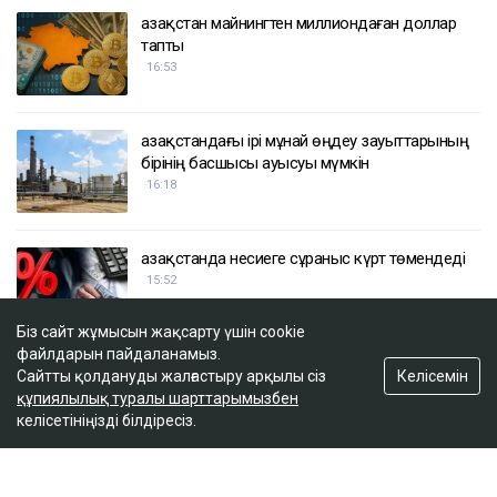
Қазақстан майнингтен миллиондаған доллар
тапты
16:53
Қазақстандағы ірі мұнай өңдеу зауыттарының
бірінің басшысы ауысуы мүмкін
16:18
Қазақстанда несиеге сұраныс күрт төмендеді
15:52
Біз сайт жұмысын жақсарту үшін cookie
файлдарын пайдаланамыз.
Қостанайда тұрғындарды несиеге батырған
Келісемін
Сайтты қолдануды жалғастыру арқылы сіз
алаяқтың 1 млрд теңгеден астам мүлкі
құпиялылық туралы шарттарымызбен
тәркіленді
келісетініңізді білдіресіз.
15:10