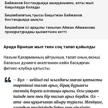
Байжанов бостандыққа шыққанымен, алты жыл
бақылауда болады
Бишімбаевтың туысы Бақытжан Байжанов
бостандыққа шықты
Бишімбаев ісі арқылы танылған Айжан Аймағанова
прокуратурадағы қызметінен кетті
Арада бірнеше жыл өткен соң талап қойылды
Назым Қахарманның айтуынша, талап оның екінші
баласын дүниеге әкелгеннен кейін басқарған
фитнес-клубқа қатысты.
– Бұл – кейінгі екі жылдағы маған қатысты
төртінші талап арыз, бірақ бұрынғы
енемнің берген алғашқы арызы. Осы уақыт
ішінде мен тек бір талап арыз бердім. Ол –
ата-ана құқығынан айыру туралы. Меніңше,
олардың түсінігінде бәріне мен кінәлімін: