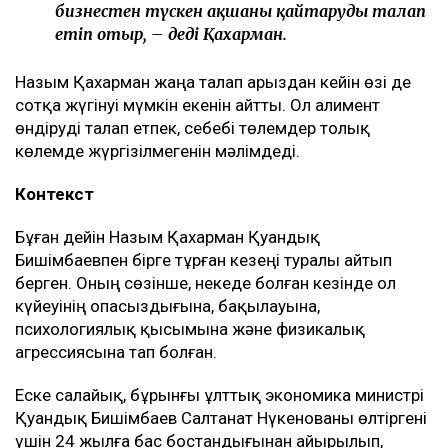
бизнестен түскен ақшаны қайтаруды талап
етіп отыр, – деді Қахарман.
Назым Қахарман жаңа талап арыздан кейін өзі де
сотқа жүгінуі мүмкін екенін айтты. Ол алимент
өндіруді талап етпек, себебі төлемдер толық
көлемде жүргізілмегенін мәлімдеді.
Контекст
Бұған дейін Назым Қахарман Қуандық
Бишімбаевпен бірге тұрған кезеңі туралы айтып
берген. Оның сөзінше, некеде болған кезінде ол
күйеуінің опасыздығына, бақылауына,
психологиялық қысымына және физикалық
агрессиясына тап болған.
Еске салайық, бұрынғы ұлттық экономика министрі
Қуандық Бишімбаев Салтанат Нүкенованы өлтіргені
үшін 24 жылға бас бостандығынан айырылып,