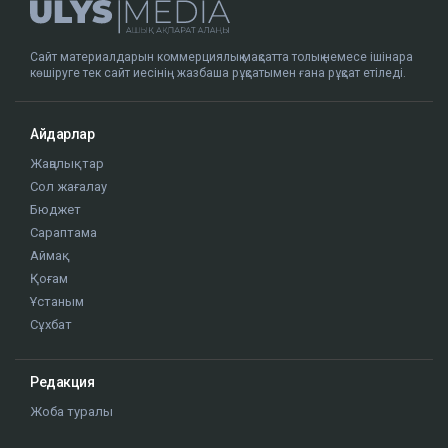
Сайт материалдарын коммерциялық мақсатта толық немесе ішінара
көшіруге тек сайт иесінің жазбаша рұқсатымен ғана рұқсат етіледі.
Айдарлар
Жаңалықтар
Сол жағалау
Бюджет
Сараптама
Аймақ
Қоғам
Ұстаным
Сұхбат
Редакция
Жоба туралы
Сайт ережелері