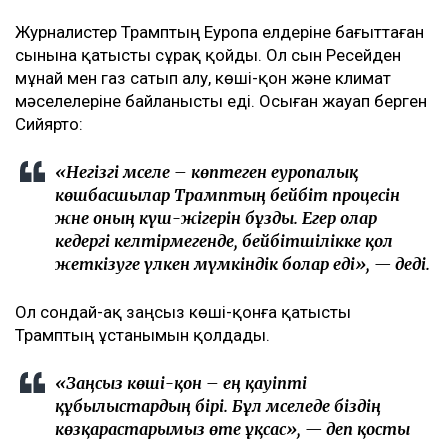
Журналистер Трамптың Еуропа елдеріне бағыттаған
сынына қатысты сұрақ қойды. Ол сын Ресейден
мұнай мен газ сатып алу, көші-қон және климат
мәселелеріне байланысты еді. Осыған жауап берген
Сийярто:
«Негізгі мәселе – көптеген еуропалық
көшбасшылар Трамптың бейбіт процесін
және оның күш-жігерін бұзды. Егер олар
кедергі келтірмегенде, бейбітшілікке қол
жеткізуге үлкен мүмкіндік болар еді», — деді.
Ол сондай-ақ заңсыз көші-қонға қатысты
Трамптың ұстанымын қолдады.
«Заңсыз көші-қон – ең қауіпті
құбылыстардың бірі. Бұл мәселеде біздің
көзқарастарымыз өте ұқсас», — деп қосты