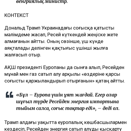
венгриялық министр.
КОНТЕКСТ
Дональд Трамп Украинадағы соғысқа қатысты
мәлімдеме жасап, Ресей күткендей жеңіске жете
алмағанын айтты. Оның сөзінше, үш күнде
аяқталады делінген қақтығыс үшінші жылға
жалғасып отыр.
АҚШ президенті Еуропаны да сынға алып, Ресейден
мұнай мен газ сатып алу арқылы «өздеріне қарсы
соғысты қаржыландырып отырғанын» қатаң айтты.
«Бұл – Еуропа үшін ұят жағдай. Егер олар
шұғыл түрде Ресейден энергия импортына
тыйым салса, соғыс тоқтар еді», – деді ол.
Трамп алдағы уақытта еуропалық көшбасшылармен
кездесіп, Ресейден энергия сатып алуды қысқарту