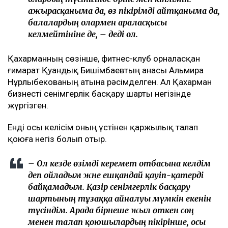
ажырасқаныма да, өз пікірімді айтқаныма да,
балалардың олармен араласқысы
келмейтініне де, – деді ол.
Қахарманның сөзінше, фитнес-клуб орналасқан
ғимарат Қуандық Бишімбаевтың анасы Альмира
Нұрлыбекованың атына рәсімделген. Ал Қахарман
бизнесті сенімгерлік басқару шарты негізінде
жүргізген.
Енді осы келісім оның үстінен қаржылық талап
қоюға негіз болып отыр.
– Ол кезде өзімді керемет отбасына келдім
деп ойладым және ешқандай қауіп-қатерді
байқамадым. Қазір сенімгерлік басқару
шартының тұзаққа айналуы мүмкін екенін
түсіндім. Арада бірнеше жыл өткен соң
менен талап қоюшылардың пікірінше, осы