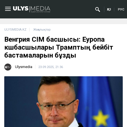
ҚАЗ
РУС
ULYSMEDIA.KZ
Жаңалықтар
Венгрия СІМ басшысы: Еуропа
көшбасшылары Трамптың бейбіт
бастамаларын бұзды
Ulysmedia
23.09.2025, 21:36