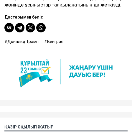
жөнінде ұсыныстар талқыланатынын да жеткізді.
Достарыңмен бөліс
Дональд Трамп
Венгрия
ҚАЗІР ОҚЫЛЫП ЖАТЫР