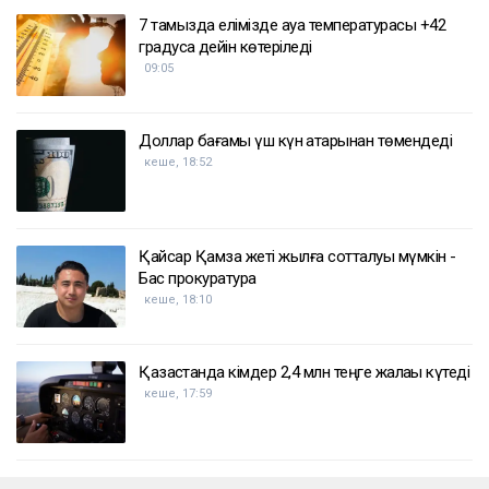
7 тамызда елімізде ауа температурасы +42
градусқа дейін көтеріледі
09:05
Доллар бағамы үш күн қатарынан төмендеді
кеше, 18:52
Қайсар Қамза жеті жылға сотталуы мүмкін -
Бас прокуратура
кеше, 18:10
Қазақстанда кімдер 2,4 млн теңге жалақы күтеді
кеше, 17:59