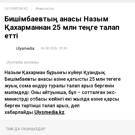
ULYSMEDIA.KZ
Жаңалықтар
Бишімбаевтың анасы Назым
Қахарманнан 25 млн теңге талап
етті
Ulysmedia
06.08.2026, 09:30
Ulysmedia коллажы
Назым Қахарман бұрынғы күйеуі Қуандық
Бишімбаевтың анасы өзіне қатысты 25 млн теңгеге
жуық сома өндіру туралы талап арыз бергенін
мәлімдеді. Оның айтуынша, бұл – сотталған экс-
министрдің отбасы кейінгі екі жылда өзіне қарсы
берген төртінші талап арыз, деп
хабарлайды
Ulysmedia.kz
.
ТАҒЫ ДА ОҚЫҢЫЗДАР