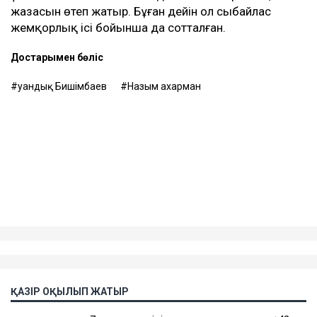
жазасын өтеп жатыр. Бұған дейін ол сыбайлас
жемқорлық ісі бойынша да сотталған.
Достарыңмен бөліс
Қуандық Бишімбаев
Назым Қахарман
ҚАЗІР ОҚЫЛЫП ЖАТЫР