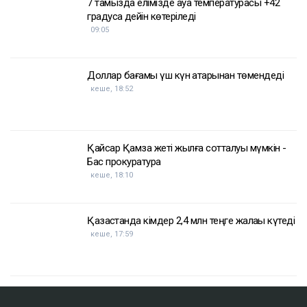
7 тамызда елімізде ауа температурасы +42
градусқа дейін көтеріледі
09:05
Доллар бағамы үш күн қатарынан төмендеді
кеше, 18:52
Қайсар Қамза жеті жылға сотталуы мүмкін -
Бас прокуратура
кеше, 18:10
Қазақстанда кімдер 2,4 млн теңге жалақы күтеді
кеше, 17:59