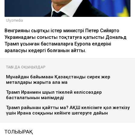
Ulysmedia
Венгрияның сыртқы істер министрі Петер Сийярто
Украинадағы соғысты тоқтатуға қатысты Дональд
Трамп ұсынған бастамаларға Еуропа елдерінің
араласуы кедергі болғанын айтты.
ТАҒЫ ДА ОҚЫҢЫЗДАР
Мұнайдан байымаған Қазақстанды сирек жер
металдары жарыта ала ма
Трамп Иранмен шұғыл тікелей келіссөздер
басталатынын мәлімдеді
Трамп райынан қайтты ма? АҚШ келісімге қол жеткізу
үшін Иранға соққыны кейінге шегеруге дайын
ТОЛЫҒЫРАҚ