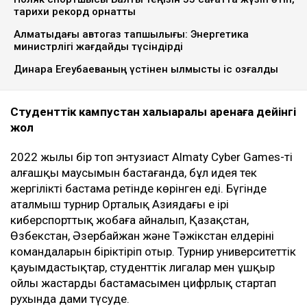
тарихи рекорд орнатты
Алматыдағы автогаз тапшылығы: Энергетика
министрлігі жағдайды түсіндірді
Динара Егеубаеваның үстінен қылмыстық іс қозғалды
Студенттік кампустан халықаралық аренаға дейінгі
жол
2022 жылы бір топ энтузиаст Almaty Cyber Games-тің
алғашқы маусымын бастағанда, бұл идея тек
жергілікті бастама ретінде көрінген еді. Бүгінде
аталмыш турнир Орталық Азиядағы ең ірі
киберспорттық жобаға айналып, Қазақстан,
Өзбекстан, Әзербайжан және Тәжікстан елдерінің
командаларын біріктіріп отыр. Турнир университеттік
қауымдастықтар, студенттік лигалар мен ұшқыр
ойлы жастардың бастамасымен цифрлық стартап
рухында дами түсуде.