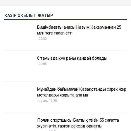
ҚАЗІР ОҚЫЛЫП ЖАТЫР
Бишімбаевтың анасы Назым Қахарманнан 25
млн теңге талап етті
09:30
6 тамызда күн райы қандай болады
09:05
Мұнайдан байымаған Қазақстанды сирек жер
металдары жарыта ала ма
кеше, 19:35
Поляк спортшысы Балтық теңізін 55 сағатта
жүзіп өтіп, тарихи рекорд орнатты