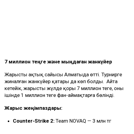
7 миллион теңге және мыңдаған жанкүйер
Жарыстың ақтық сайысы Алматыда өтті. Турнирге
жиналған жанкүйер қатары да көп болды. Айта
кетейік, жарыстың жүлде қоры 7 миллион теңге, оның
ішінде 1 миллион теңге фан-аймақтарға бөлінді.
Жарыс ж
еңімпаздар
ы
:
Counter-Strike 2:
Team NOVAQ — 3 млн тг