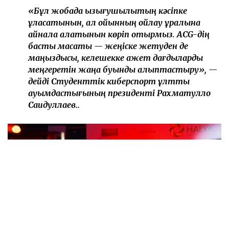
«Бұл жобада қызығушылықтың кәсіпке
ұласатынын, ал ойынның ойлау құралына
айнала алатынын көріп отырмыз. ACG-дің
басты мақсаты — жеңіске жетуден де
маңыздысы, келешекке қажет дағдыларды
меңгеретін жаңа буынды қалыптастыру», —
дейді Студенттік киберспорт ұлттық
қауымдастығының президенті Рахматулло
Саидуллаев..