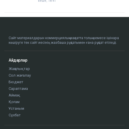
кеше, 18:41
Сайт материалдарын коммерциялық мақсатта толық немесе ішінара
көшіруге тек сайт иесінің жазбаша рұқсатымен ғана рұқсат етіледі.
Айдарлар
Жаңалықтар
Сол жағалау
Бюджет
Сараптама
Аймақ
Қоғам
Ұстаным
Сұхбат