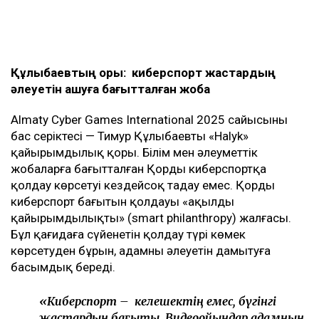
Құлыбаевтың қоры: киберспорт жастардың
әлеуетін ашуға бағытталған жоба
Almaty Cyber Games International 2025 сайысының
бас серіктесі — Тимур Құлыбаевтың «Halyk»
қайырымдылық қоры. Білім мен әлеуметтік
жобаларға бағытталған Қордың киберспортқа
қолдау көрсетуі кездейсоқ таңдау емес. Қордың
киберспорт бағытын қолдауы «ақылды
қайырымдылықтың» (smart philanthropy) жалғасы.
Бұл қағидаға сүйенетін қолдау түрі көмек
көрсетуден бұрын, адамның әлеуетін дамытуға
басымдық береді.
«Киберспорт – келешектің емес, бүгінгі
жастардың бағыты. Видеоойындар адамның