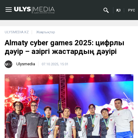
ҚАЗ
РУС
ULYSMEDIA.KZ
Жаңалықтар
Almaty cyber games 2025: цифрлық
дәуір – қазіргі жастардың дәуірі
Ulysmedia
07.10.2025, 15:01