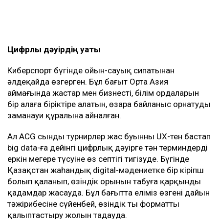
Цифрлық дәуірдің қуаты
Киберспорт бүгінде ойын-сауық сипатынан
әлдеқайда өзгерген. Бұл бағыт Орта Азия
аймағында жастар мен бизнесті, білім ордаларын
бір алаңға біріктіре алатын, өзара байланыс орнатудың
заманауи құралына айналған.
Ал ACG сынды турнирлер жас буынның UX-тен бастап
big data-ға дейінгі цифрлық дәуірге тән терминдерді
еркін меңгере түсуіне өз септігің тигізуде. Бүгінде
Қазақстан жаһандық digital-мәдениетке бір кіріпш
болып қаланып, өзіндік орынын табуға қарқынды
қадамдар жасауда. Бұл бағытта еліміз өзгенің дайын
тәжірибесіне сүйенбей, өзіндік тың форматты
қалыптастыру жолын таңдауда.