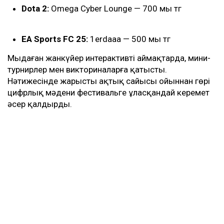
Dota 2:
Omega Cyber Lounge — 700 мың тг
EA Sports FC 25:
1erdaaa — 500 мың тг
Мыңдаған жанкүйер интерактивті аймақтарда, мини-
турнирлер мен викториналарға қатысты.
Нәтижесінде жарыстың ақтық сайысы ойыннан гөрі
цифрлық мәдени фестивальге ұласқандай керемет
әсер қалдырды.