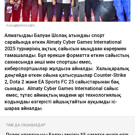
Ашық дереккөзден
Алматыдағы Балуан Шолақ атындағы спорт
сарайында өткен Almaty Cyber Games International
2025 турнирінің ақтық сайысын мыңдаған көрермен
тамашалады. Бұл ерекше форматта өткен сайыстың
сахнасында әнші мен спортшы емес,
киберспортшылар жұлдызға айналды. Халықаралық
деңгейде өткен ойынға қатысушылар Counter-Strike
2, Dota 2 және EA Sports FC 25 сайыстарынан бақ
сынады. Almaty Cyber Games International сайыс
емес, тұтас аймақтың мәдени әрі технологиялық
кодындағы өзгерісті айшықтайтын ауқымды іс-
шараға айналды.
ТАҒЫ ДА ОҚЫҢЫЗДАР
Поляк спортшысы Балтық теңізін 55 сағатта жүзіп өтіп,