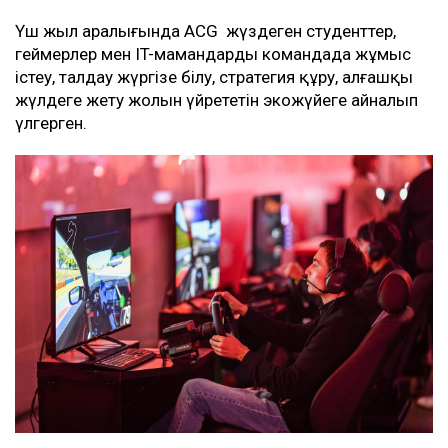
Үш жыл аралығында ACG жүздеген студенттер,
геймерлер мен IT-мамандарды командада жұмыс
істеу, талдау жүргізе білу, стратегия құру, алғашқы
жүлдеге жету жолын үйрететін экожүйеге айналып
үлгерген.