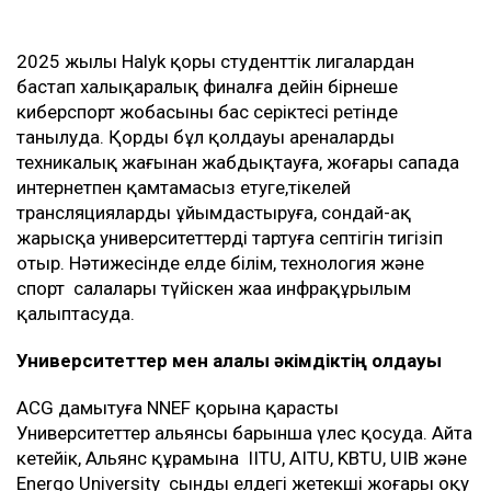
2025 жылы Halyk қоры студенттік лигалардан
бастап халықаралық финалға дейін бірнеше
киберспорт жобасының бас серіктесі ретінде
танылуда. Қордың бұл қолдауы ареналарды
техникалық жағынан жабдықтауға, жоғары сапада
интернетпен қамтамасыз етуге,тікелей
трансляцияларды ұйымдастыруға, сондай-ақ
жарысқа университеттерді тартуға септігін тигізіп
отыр. Нәтижесінде елде білім, технология және
спорт салалары түйіскен жаңа инфрақұрылым
қалыптасуда.
Университеттер мен қалалық әкімдіктің қолдауы
ACG дамытуға NNEF қорына қарасты
Университеттер альянсы барынша үлес қосуда. Айта
кетейік, Альянс құрамына IITU, AITU, KBTU, UIB және
Energo University сынды елдегі жетекші жоғары оқу