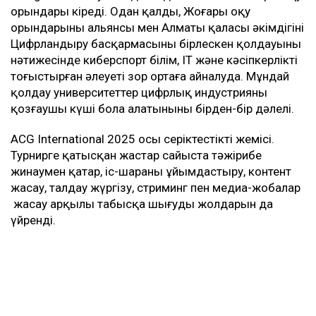
орындары кіреді. Одан қалды, Жоғары оқу
орындарының альянсы мен Алматы қаласы әкімдігінің
Цифрландыру басқармасының бірлескен қолдауының
нәтижесінде киберспорт білім, IT және кәсіпкерлікті
тоғыстырған әлеуеті зор ортаға айналуда. Мұндай
қолдау университеттер цифрлық индустрияның
қозғаушы күші бола алатынының бірден-бір дәлелі.
ACG International 2025 осы серіктестіктің жемісі.
Турнирге қатысқан жастар сайыста тәжірибе
жинаумен қатар, іс-шараны ұйымдастыру, контент
жасау, талдау жүргізу, стриминг пен медиа-жобалар
жасау арқылы табысқа шығудың жолдарын да
үйренді.