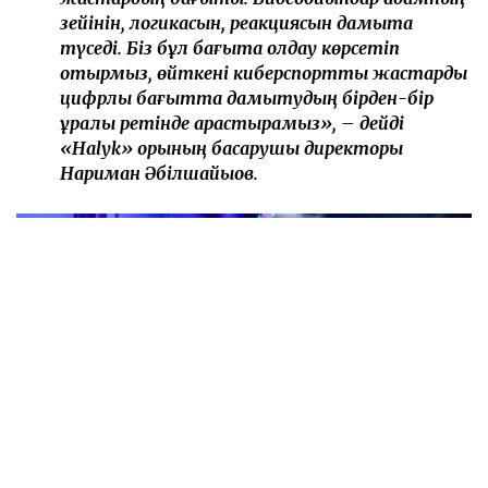
зейінін, логикасын, реакциясын дамыта
түседі. Біз бұл бағытқа қолдау көрсетіп
отырмыз, өйткені киберспортты жастарды
цифрлық бағытта дамытудың бірден-бір
құралы ретінде қарастырамыз», – дейді
«Halyk» қорының басқарушы директоры
Нариман Әбілшайықов.