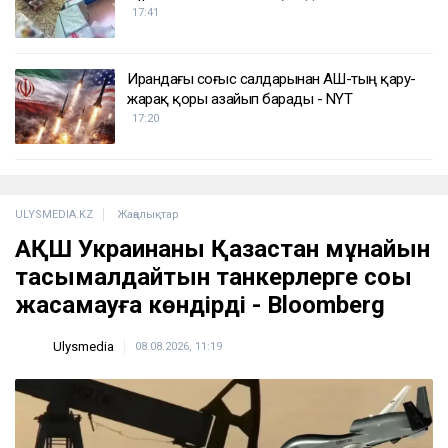
17:41
Ирандағы соғыс салдарынан АҚШ-тың қару-
жарақ қоры азайып барады - NYT
17:20
ULYSMEDIA.KZ
Жаңалықтар
АҚШ Украинаны Қазақстан мұнайын
тасымалдайтын танкерлерге соққы
жасамауға көндірді - Bloomberg
Ulysmedia
08.08.2026, 11:19