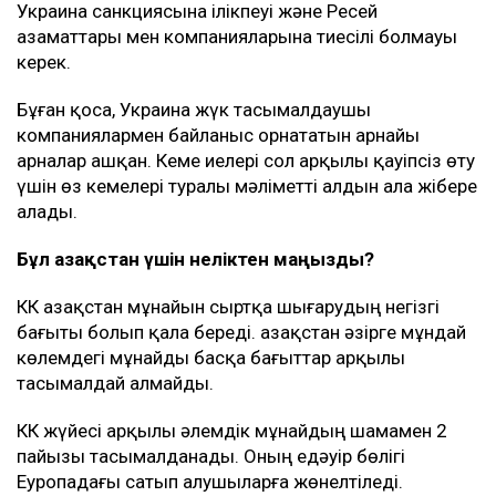
Украина санкциясына ілікпеуі және Ресей
азаматтары мен компанияларына тиесілі болмауы
керек.
Бұған қоса, Украина жүк тасымалдаушы
компаниялармен байланыс орнататын арнайы
арналар ашқан. Кеме иелері сол арқылы қауіпсіз өту
үшін өз кемелері туралы мәліметті алдын ала жібере
алады.
Бұл Қазақстан үшін неліктен маңызды?
КҚК Қазақстан мұнайын сыртқа шығарудың негізгі
бағыты болып қала береді. Қазақстан әзірге мұндай
көлемдегі мұнайды басқа бағыттар арқылы
тасымалдай алмайды.
КҚК жүйесі арқылы әлемдік мұнайдың шамамен 2
пайызы тасымалданады. Оның едәуір бөлігі
Еуропадағы сатып алушыларға жөнелтіледі.