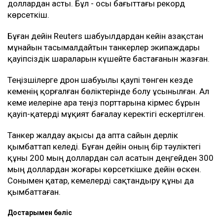
доллардан асты. Бұл - осы бағыттағы рекорд
көрсеткіш.
Бұған дейін Reuters шабуылдардан кейін Қазақстан
мұнайын тасымалдайтын танкерлер экипаждары
қауіпсіздік шараларын күшейте бастағанын жазған.
Теңізшілерге дрон шабуылы қаупі төнген кезде
кеменің қорғалған бөліктерінде болу ұсынылған. Ал
кеме иелеріне Қара теңіз порттарына кірмес бұрын
қауіп-қатерді мұқият бағалау керектігі ескертілген.
Танкер жалдау ақысы да апта сайын дерлік
қымбаттап келеді. Бұған дейін оның бір тәуліктегі
құны 200 мың доллардан сәл асатын деңгейден 300
мың доллардан жоғары көрсеткішке дейін өскен.
Сонымен қатар, кемелерді сақтандыру құны да
қымбаттаған.
Достарыңмен бөліс