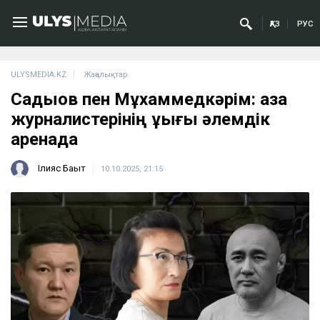
ҚАЗ
РУС
ULYSMEDIA.KZ
Жаңалықтар
Садықов пен Мұхаммедкәрім: қазақ
журналистерінің құқығы әлемдік
аренада
Ілияс Бақыт
10.10.2025, 21:15