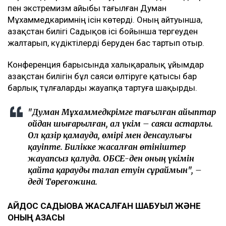
пен экстремизм айыбы тағылған Думан
Мұхаммедкаримнің ісін көтерді. Оның айтуынша,
Қазақстан билігі Садықов ісі бойынша тергеуден
жалтарып, күдіктілерді беруден бас тартып отыр.
Конференция барысында халықаралық ұйымдар
Қазақстан билігін бұл саяси өлтіруге қатысы бар
барлық тұлғаларды жауапқа тартуға шақырды.
"Думан Мұхаммедкәрімге тағылған айыптар
ойдан шығарылған, ал үкім – саяси астарлы.
Ол қазір қамауда, өмірі мен денсаулығы
қауіпте. Билікке жасалған өтініштер
жауапсыз қалуда. ОБСЕ-ден оның үкімін
қайта қарауды талап етуін сұраймын", –
деді Төреғожина.
АЙДОС САДЫҚОВҚА ЖАСАЛҒАН ШАБУЫЛ ЖӘНЕ
ОНЫҢ ҚАЗАСЫ