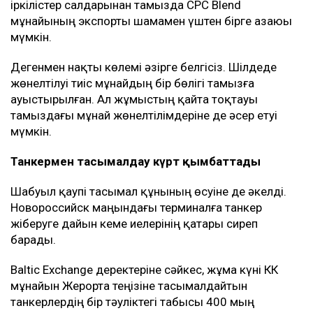
іркілістер салдарынан тамызда CPC Blend
мұнайының экспорты шамамен үштен бірге азаюы
мүмкін.
Дегенмен нақты көлемі әзірге белгісіз. Шілдеде
жөнелтілуі тиіс мұнайдың бір бөлігі тамызға
ауыстырылған. Ал жұмыстың қайта тоқтауы
тамыздағы мұнай жөнелтілімдеріне де әсер етуі
мүмкін.
Танкермен тасымалдау күрт қымбаттады
Шабуыл қаупі тасымал құнының өсуіне де әкелді.
Новороссийск маңындағы терминалға танкер
жіберуге дайын кеме иелерінің қатары сиреп
барады.
Baltic Exchange деректеріне сәйкес, жұма күні КҚК
мұнайын Жерорта теңізіне тасымалдайтын
танкерлердің бір тәуліктегі табысы 400 мың