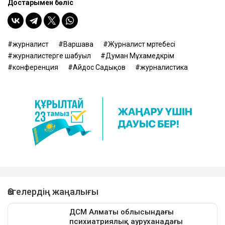
Достарыңмен бөліс
журналист
Варшава
Журналист мәртебесі
журналистерге шабуыл
Думан Мұхамедкәрім
конференция
Айдос Садықов
журналистика