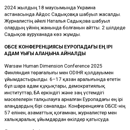
2024 жылдың 18 маусымында Украина
астанасында Айдос Садықовқа шабуыл жасалды.
Журналистің әйелі Наталья Садықова шабуыл
олардың үйінің жанында болғанын айтты. 2 шілдеде
Садықов ауруханада көз жұмды.
ОБСЕ КОНФЕРЕНЦИЯСЫ ЕУРОПАДАҒЫ ЕҢ ІРІ
АДАМ ҚҰҚЫҒЫ АЛАҢЫНА АЙНАЛДЫ
Warsaw Human Dimension Conference 2025
Финляндия төрағалығы мен ODIHR қолдауымен
ұйымдастырылды. 6–17 қазан аралығында өтетін
бұл шара адам құқықтары, демократиялық
институттар, БАҚ еркіндігі және заң үстемдігі
мәселелерін талқылауға арналған Еуропадағы ең ірі
алаңдардың бірі саналады. Конференцияға ОБСЕ-нің
57 елінен, азаматтық қоғамнан, журналистер мен
халықаралық ұйымдардан өкілдер қатысуда.