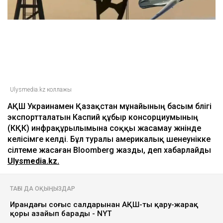
Ulysmedia.kz коллажы
АҚШ Украинамен Қазақстан мұнайының басым бөлігі
экспортталатын Каспий құбыр консорциумының
(КҚК) инфрақұрылымына соққы жасамау жөнінде
келісімге келді. Бұл туралы америкалық шенеунікке
сілтеме жасаған Bloomberg жазды, деп хабарлайды
Ulysmedia.kz.
ТАҒЫ ДА ОҚЫҢЫЗДАР
Ирандағы соғыс салдарынан АҚШ-тың қару-жарақ
қоры азайып барады - NYT