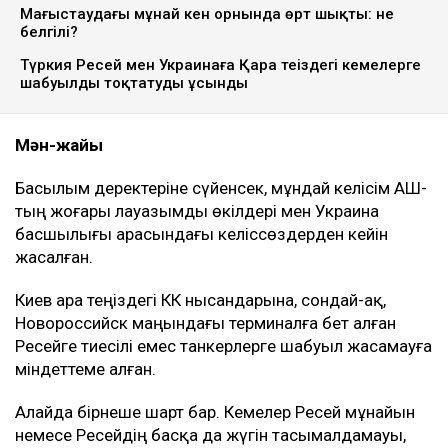
Маңғыстаудағы мұнай кен орнында өрт шықты: не
белгілі?
Түркия Ресей мен Украинаға Қара теңіздегі кемелерге
шабуылды тоқтатуды ұсынды
Мән-жайы
Басылым деректеріне сүйенсек, мұндай келісім АҚШ-
тың жоғары лауазымды өкілдері мен Украина
басшылығы арасындағы келіссөздерден кейін
жасалған.
Киев Қара теңіздегі КҚК нысандарына, сондай-ақ,
Новороссийск маңындағы терминалға бет алған
Ресейге тиесілі емес танкерлерге шабуыл жасамауға
міндеттеме алған.
Алайда бірнеше шарт бар. Кемелер Ресей мұнайын
немесе Ресейдің басқа да жүгін тасымалдамауы,