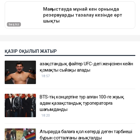
ҚАЗІР ОҚЫЛЫП ЖАТЫР
Қазақстандық файтер UFC-дегі жеңісінен кейін
қомақты сыйақы алады
18:57
BTS-тің концертіне тур алған 100-ге жуық
адам қазақстандық туроператорға
шағымданды
18:20
Атырауда балаға қол көтерді деген тәрбиеші
бұрын сотталғаны анықталды