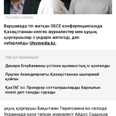
Ulysmedia коллажы
Варшавада өтіп жатқан ОБСЕ конференциясында
Қазақстаннан келген журналистер мен құқық
қорғаушылар өз үндерін жеткізді, деп
хабарлайды
Ulysmedia.kz.
ТАҒЫ ДА ОҚЫҢЫЗДАР
Динара Егеубаеваның үстінен қылмыстық іс қозғалды
Лұқпан Ахмедияровты Қазақстаннан шығармай
қойған
ҚазТАГ ісі: Прокурор сотталушылардың барлығын
кінәлі деп тануды сұрады
Құқық қорғаушы Бақытжан Төреғожина өз сөзінде
Украинада қаза тапқан журналист Айдос Садықов