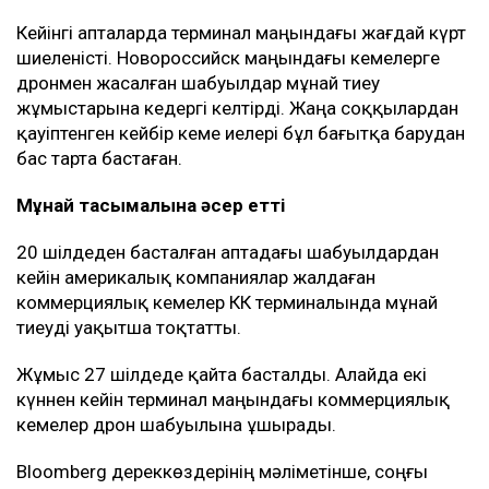
Кейінгі апталарда терминал маңындағы жағдай күрт
шиеленісті. Новороссийск маңындағы кемелерге
дронмен жасалған шабуылдар мұнай тиеу
жұмыстарына кедергі келтірді. Жаңа соққылардан
қауіптенген кейбір кеме иелері бұл бағытқа барудан
бас тарта бастаған.
Мұнай тасымалына әсер етті
20 шілдеден басталған аптадағы шабуылдардан
кейін америкалық компаниялар жалдаған
коммерциялық кемелер КҚК терминалында мұнай
тиеуді уақытша тоқтатты.
Жұмыс 27 шілдеде қайта басталды. Алайда екі
күннен кейін терминал маңындағы коммерциялық
кемелер дрон шабуылына ұшырады.
Bloomberg дереккөздерінің мәліметінше, соңғы