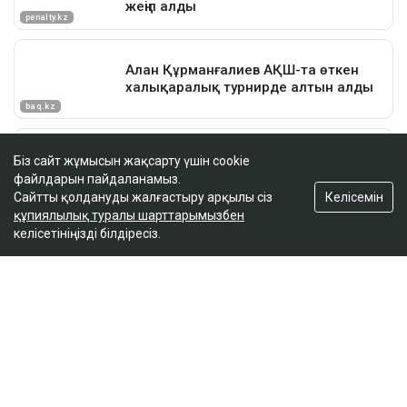
Біз сайт жұмысын жақсарту үшін cookie
файлдарын пайдаланамыз.
Келісемін
Сайтты қолдануды жалғастыру арқылы сіз
құпиялылық туралы шарттарымызбен
келісетініңізді білдіресіз.