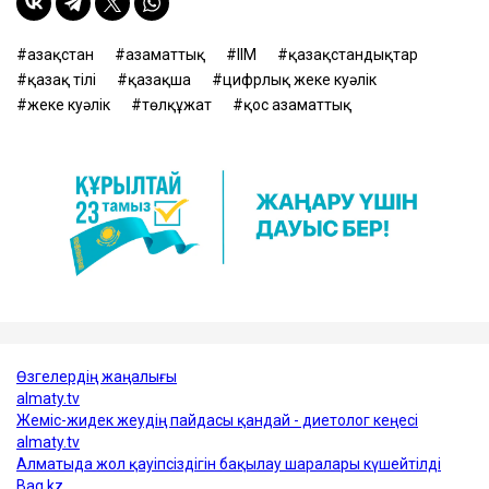
Қазақстан
азаматтық
ІІМ
қазақстандықтар
қазақ тілі
қазақша
цифрлық жеке куәлік
жеке куәлік
төлқұжат
қос азаматтық