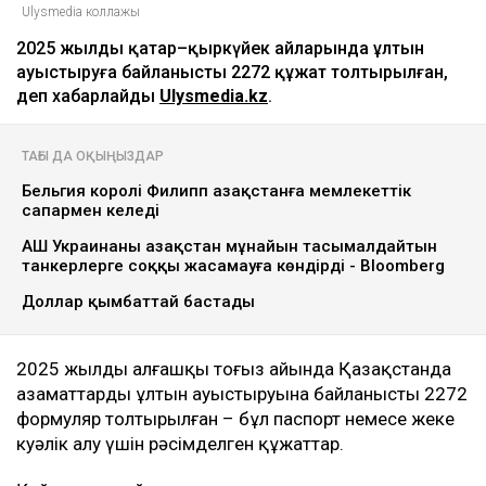
Ulysmedia коллажы
2025 жылдың қаңтар–қыркүйек айларында ұлтын
ауыстыруға байланысты 2272 құжат толтырылған,
деп хабарлайды
Ulysmedia.kz
.
ТАҒЫ ДА ОҚЫҢЫЗДАР
Бельгия королі Филипп Қазақстанға мемлекеттік
сапармен келеді
АҚШ Украинаны Қазақстан мұнайын тасымалдайтын
танкерлерге соққы жасамауға көндірді - Bloomberg
Доллар қымбаттай бастады
2025 жылдың алғашқы тоғыз айында Қазақстанда
азаматтардың ұлтын ауыстыруына байланысты 2272
формуляр толтырылған – бұл паспорт немесе жеке
куәлік алу үшін рәсімделген құжаттар.