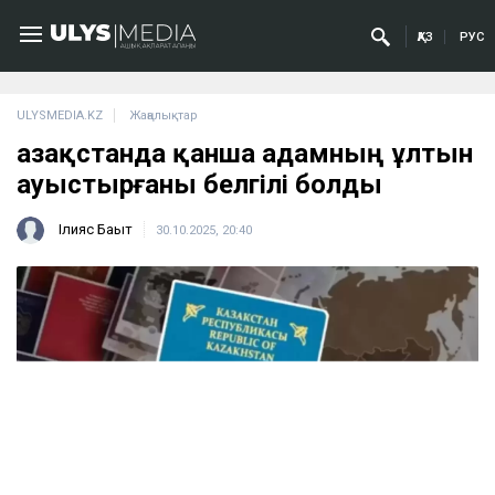
ҚАЗ
РУС
ULYSMEDIA.KZ
Жаңалықтар
Қазақстанда қанша адамның ұлтын
ауыстырғаны белгілі болды
Ілияс Бақыт
30.10.2025, 20:40