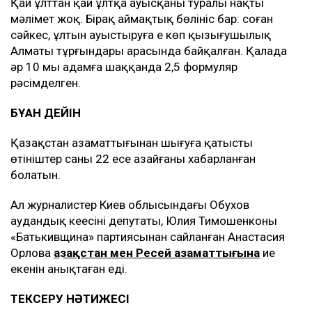
Қай ұлттан қай ұлтқа ауысқаны туралы нақты
мәлімет жоқ. Бірақ аймақтық бөлініс бар: соған
сәйкес, ұлтын ауыстыруға ең көп қызығушылық
Алматы тұрғындары арасында байқалған. Қалада
әр 10 мың адамға шаққанда 2,5 формуляр
рәсімделген.
БҰҒАН ДЕЙІН
Қазақстан азаматтығынан шығуға қатысты
өтініштер саны 22 есе азайғаны хабарланған
болатын.
Ал журналистер Киев облысындағы Обухов
аудандық кеңесінің депутаты, Юлия Тимошенконың
«Батькивщина» партиясынан сайланған Анастасия
Орлова
Қазақстан мен Ресей азаматтығына
ие
екенін анықтаған еді.
ТЕКСЕРУ НӘТИЖЕСІ