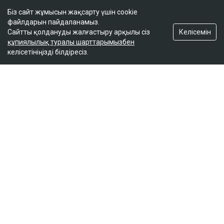
Біз сайт жұмысын жақсарту үшін cookie
«Жеке кездескім келеді»: Ақтауда қайтыс
файлдарын пайдаланамыз.
болған жасөспірімнің анасы денсаулық сақтау
Келісемін
Сайтты қолдануды жалғастыру арқылы сіз
министріне үндеу жасады
құпиялылық туралы шарттарымызбен
15:54
келісетініңізді білдіресіз.
ULYSMEDIA.KZ
Жаңалықтар
«Заңда бір жыл күту керек деп
жазылмаған»: марқұм
фельдшердің күйеуі алғаш рет үн
қатты
Ulysmedia
07.08.2026, 13:50
Видеодан алынған кадр
Қаза тапқан фельдшер Ұлдана Мырзуанның күйеуі
Әділет Зейнел марқұм әйелінің анасы қылмыстық іс