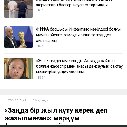
ҚАЗІР ОҚЫЛЫП ЖАТЫР
Бельгия королі Филипп Қазақстанға
мемлекеттік сапармен келеді
17:25
Желіде балағат сөз айтып, әдепсіз видео
жариялаған блогер жауапқа тартылды
16:58
ФИФА басшысы Инфантино көңілдесі болуы
мүмкін әйелге қомақты ақша төледі деп
айыпталды
16:40