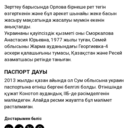
Зерттеу барысында Орлова бірнеше рет тегін
өзгерткенін және бұл әрекет шынайы жеке басын
жасыру мақсатында жасалуы мүмкін екенін
анықталды.
Украинаның қауіпсіздік қызметі оны Сморкалова
Анастасия Юрьевна, 1977 жылы туған, Семей
облысының Жарма ауданындағы Георгиевка-4
әскери қалашығының тумасы, Қазақстан және Ресей
азаматшасы ретінде таныған.
ПАСПОРТ ДАУЫ
2013 жылдың қазан айында ол Сум облысына украин
паспортына өтініш бергені белгілі болды. Өтінішінде
құжат Конотоп аудандық ІІБ-де рәсімделгенін
мәлімдеген. Алайда ресми жауапта бұл мәлімет
расталмаған.
Достарыңмен бөліс