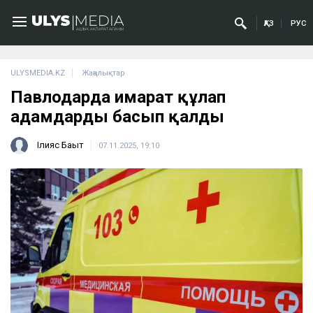
ҚАЗ
РУС
ULYSMEDIA.KZ
Жаңалықтар
Павлодарда ғимарат құлап
адамдарды басып қалды
Ілияс Бақыт
07.11.2025, 19:10