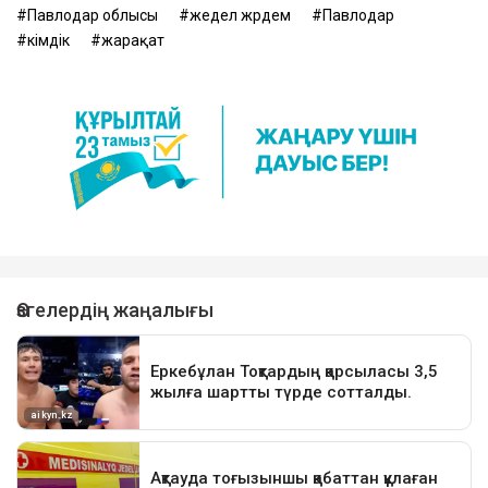
Павлодар облысы
жедел жәрдем
Павлодар
әкімдік
жарақат