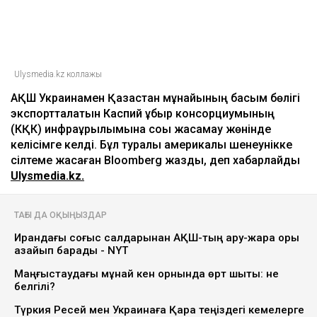
Ulysmedia.kz коллажы
АҚШ Украинамен Қазақстан мұнайының басым бөлігі
экспортталатын Каспий құбыр консорциумының
(КҚК) инфрақұрылымына соққы жасамау жөнінде
келісімге келді. Бұл туралы америкалық шенеунікке
сілтеме жасаған Bloomberg жазды, деп хабарлайды
Ulysmedia.kz.
ТАҒЫ ДА ОҚЫҢЫЗДАР
Ирандағы соғыс салдарынан АҚШ-тың қару-жарақ қоры
азайып барады - NYT
Маңғыстаудағы мұнай кен орнында өрт шықты: не
белгілі?
Түркия Ресей мен Украинаға Қара теңіздегі кемелерге