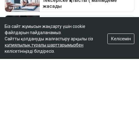
Біз сайт жұмысын жақсарту үшін cookie
файлдарын пайдаланамыз.
Келісемін
Сайтты қолдануды жалғастыру арқылы сіз
құпиялылық туралы шарттарымызбен
келісетініңізді білдіресіз.
ҚАЗІР ОҚЫЛЫП ЖАТЫР
Қазақстандық файтер UFC-дегі жеңісінен кейін