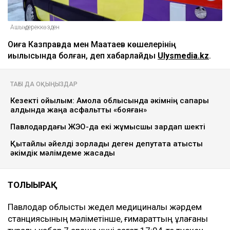
Ашық дереккөзден
Оқиға Казправда мен Мақатаев көшелерінің
қиылысында болған, деп хабарлайды
Ulysmedia.kz
.
ТАҒЫ ДА ОҚЫҢЫЗДАР
Кезекті қойылым: Ақмола облысында әкімнің сапары
алдында жаңа асфальтты «бояған»
Павлодардағы ЖЭО-да екі жұмысшы зардап шекті
Қытайлық әйелді зорлады деген депутатқа қатысты
әкімдік мәлімдеме жасады
ТОЛЫҒЫРАҚ
Павлодар облыстық жедел медициналық жәрдем
станциясының мәліметінше, ғимараттың құлағаны