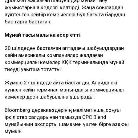
дронмен жасалған шабуылдар мұнай тиеу
жұмыстарына кедергі келтірді. Жаңа соққылардан
қауіптенген кейбір кеме иелері бұл бағытқа барудан
бас тарта бастаған.
Мұнай тасымалына әсер етті
20 шілдеден басталған аптадағы шабуылдардан
кейін америкалық компаниялар жалдаған
коммерциялық кемелер КҚК терминалында мұнай
тиеуді уақытша тоқтатты.
Жұмыс 27 шілдеде қайта басталды. Алайда екі
күннен кейін терминал маңындағы коммерциялық
кемелер дрон шабуылына ұшырады.
Bloomberg дереккөздерінің мәліметінше, соңғы
іркілістер салдарынан тамызда CPC Blend
мұнайының экспорты шамамен үштен бірге азаюы
мүмкін.