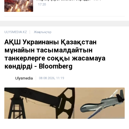
17:20
ULYSMEDIA.KZ
Жаңалықтар
АҚШ Украинаны Қазақстан
мұнайын тасымалдайтын
танкерлерге соққы жасамауға
көндірді - Bloomberg
Ulysmedia
08.08.2026, 11:19