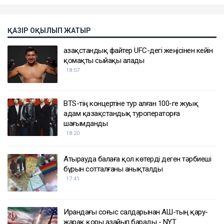
ҚАЗІР ОҚЫЛЫП ЖАТЫР
Қазақстандық файтер UFC-дегі жеңісінен кейін
қомақты сыйақы алады
18:57
BTS-тің концертіне тур алған 100-ге жуық
адам қазақстандық туроператорға
шағымданды
18:20
Атырауда балаға қол көтерді деген тәрбиеші
бұрын сотталғаны анықталды
17:41
Ирандағы соғыс салдарынан АҚШ-тың қару-
жарақ қоры азайып барады - NYT