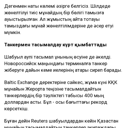
Дегенмен нақты көлемі әзірге белгісіз. Шілдеде
жөнелтілуі тиіс мұнайдың бір бөлігі тамызға
ауыстырылған. Ал жұмыстың қайта тоқтауы
тамыздағы мұнай жөнелтілімдеріне де әсер етуі
мүмкін.
Танкермен тасымалдау күрт қымбаттады
Шабуыл қаупі тасымал құнының өсуіне де әкелді.
Новороссийск маңындағы терминалға танкер
жіберуге дайын кеме иелерінің қатары сиреп барады.
Baltic Exchange деректеріне сәйкес, жұма күні КҚК
мұнайын Жерорта теңізіне тасымалдайтын
танкерлердің бір тәуліктегі табысы 400 мың
доллардан асты. Бұл - осы бағыттағы рекорд
көрсеткіш.
Бұған дейін Reuters шабуылдардан кейін Қазақстан
мұнайын тасымалдайтын танкерлер экипаждары