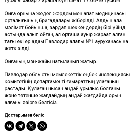
туралы хабар 7 қараша күні сағат 17:04-те түскен
Оқиға орнына жедел жәрдем мен апат медицинасы
орталығының бригадалары жіберілді. Алдын ала
мәлімет бойынша, зардап шеккендердің бірі үйінді
астында қалып қойған, ал орташа ауыр жарақат алған
тағы екі ер адам Павлодар қалалық №1 ауруханасына
жеткізілді.
Оқиғаның мән-жайы нақтыланып жатыр.
Павлодар облыстық мемлекеттік еңбек инспекциясы
комитетінің департаменті ғимараттың құлағанын
растады. Құлаған нысан қандай құрылыс болғаны
және төтенше жағдайдың қандай жағдайда орын
алғаны әзірге белгісіз.
Достарыңмен бөліс