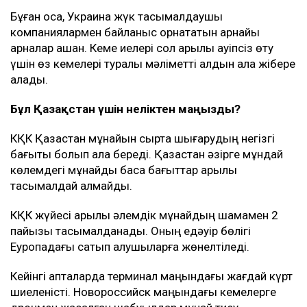
Бұған қоса, Украина жүк тасымалдаушы
компаниялармен байланыс орнататын арнайы
арналар ашқан. Кеме иелері сол арқылы қауіпсіз өту
үшін өз кемелері туралы мәліметті алдын ала жібере
алады.
Бұл Қазақстан үшін неліктен маңызды?
КҚК Қазақстан мұнайын сыртқа шығарудың негізгі
бағыты болып қала береді. Қазақстан әзірге мұндай
көлемдегі мұнайды басқа бағыттар арқылы
тасымалдай алмайды.
КҚК жүйесі арқылы әлемдік мұнайдың шамамен 2
пайызы тасымалданады. Оның едәуір бөлігі
Еуропадағы сатып алушыларға жөнелтіледі.
Кейінгі апталарда терминал маңындағы жағдай күрт
шиеленісті. Новороссийск маңындағы кемелерге