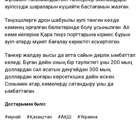
қауіпсіздік шараларын күшейте бастағанын жазған.
Теңізшілерге дрон шабуылы қаупі төнген кезде
кеменің қорғалған бөліктерінде болу ұсынылған. Ал
кеме иелеріне Қара теңіз порттарына кірмес бұрын
қауіп-қатерді мұқият бағалау керектігі ескертілген.
Танкер жалдау ақысы да апта сайын дерлік қымбаттап
келеді. Бұған дейін оның бір тәуліктегі құны 200 мың
доллардан сәл асатын деңгейден 300 мың
доллардан жоғары көрсеткішке дейін өскен.
Сонымен қатар, кемелерді сақтандыру құны да
қымбаттаған.
Достарыңмен бөліс
мұнай
Қазақстан
АҚШ
Украина