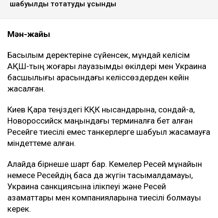
шабуылды тоқтатуды ұсынды
Мән-жайы
Басылым деректеріне сүйенсек, мұндай келісім
АҚШ-тың жоғары лауазымды өкілдері мен Украина
басшылығы арасындағы келіссөздерден кейін
жасалған.
Киев Қара теңіздегі КҚК нысандарына, сондай-ақ,
Новороссийск маңындағы терминалға бет алған
Ресейге тиесілі емес танкерлерге шабуыл жасамауға
міндеттеме алған.
Алайда бірнеше шарт бар. Кемелер Ресей мұнайын
немесе Ресейдің басқа да жүгін тасымалдамауы,
Украина санкциясына ілікпеуі және Ресей
азаматтары мен компанияларына тиесілі болмауы
керек.