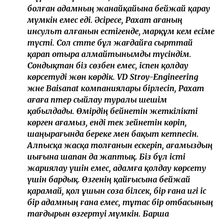
Қазақстан Конституциясының 30 жылдығына
байланысты рақымшылық жасау туралы заңға
сәйкес оның жазасы тағы 3 айға қысқартылды.
Пәтер сыйға берілді
Сот процесінен кейін Рахат Сәрсеновтің жағдайы
қоғам назарында болған. Оның ауылдағы жалғыз
үйі 10 млн теңге қарыздың кепілінде тұрғаны белгілі
болды. Осыны ескерген ақтөбелік кәсіпкер
жылқышыға пәтер сыйлауға шешім қабылдаған.
Кеше Рахат Сәрсеновке жаңа баспананың кілті
табысталды. Оған пәтерді VD Stroy-Engineering және
Baisanat компаниялары сыйға тартты.
– Рахат Сәрсеновтің тағдыры көпшіліктің
жүрегіне әсер етті. Қиын жағдайға тап
болған адамның жанайқайына бейжай қарау