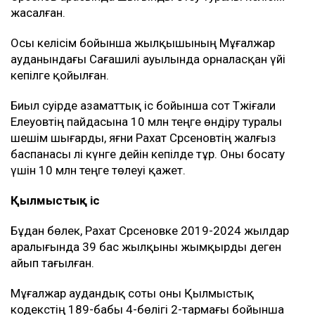
берілді деген ақпаратты жоққа шығарды
Қазақстанда пәтер мен үйге сұраныс артты
Қазақстандағы ең арзан баспана қай қалада
Рахат Сәрсенов бірнеше жыл бойы Мұғалжар
ауданындағы «Тайбурыл» шаруа қожалығында
жылқышы болып жұмыс істеген. Оның аты 2019-
2024 жылдар аралығында жоғалған жылқыларға
қатысты екі сот ісінде аталған.
Мән-жай
Сот материалдарына сәйкес, 2018 жылы
шаруашылықта 60 бас жылқы жоғалып, шығын 10
млн теңге деп көрсетілген. Кейін шаруа
қожалығының иесі Тәжіғали Елеуов пен Рахат
Сәрсенов арасында шығынды өтеу туралы келісім
жасалған.