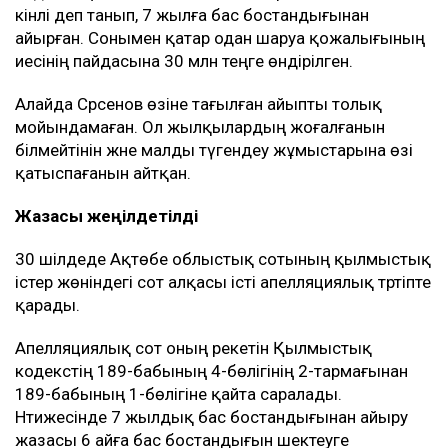
Осы келісім бойынша жылқышының Мұғалжар
ауданындағы Сағашилі ауылында орналасқан үйі
кепілге қойылған.
Биыл сәуірде азаматтық іс бойынша сот Тәжіғали
Елеуовтің пайдасына 10 млн теңге өндіру туралы
шешім шығарды, яғни Рахат Сәрсеновтің жалғыз
баспанасы әлі күнге дейін кепілде тұр. Оны босату
үшін 10 млн теңге төлеуі қажет.
Қылмыстық іс
Бұдан бөлек, Рахат Сәрсеновке 2019-2024 жылдар
аралығында 39 бас жылқыны жымқырды деген
айып тағылған.
Мұғалжар аудандық соты оны Қылмыстық
кодекстің 189-бабы 4-бөлігі 2-тармағы бойынша
кінәлі деп танып, 7 жылға бас бостандығынан