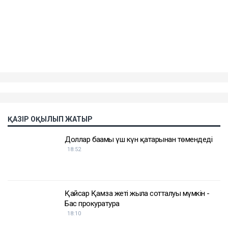
Публикация от Азамат Усимбеков (@azamat_ussimbekov)
Достарыңмен бөліс
пәтер