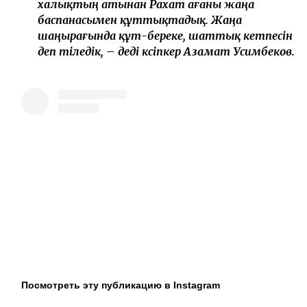
мүмкін емес еді. Әсіресе, Рахат ағаның
инсульт алғанын естігенде, марқұм әкем есіме
түсті. Сол сәтте бұл жағдайға сырттай
қарап отыра алмайтынымды түсіндім.
Сондықтан біз сөзбен емес, іспен қолдау
көрсетуді жөн көрдік. VD Stroy-Engineering
және Baisanat компаниялары бірлесіп, Рахат
ағаға пәтер сыйлау туралы шешім
қабылдады. Өмірдің бейнетін жеткілікті
көрген ағамыз, енді тек зейнетін көріп,
шаңырағында береке мен бақыт кетпесін.
Алпысқа жасқа толғанын ескеріп, ағамыздың
иығына шапан да жаптық. Біз бұл істі
жариялау үшін емес, адамға қолдау көрсету
үшін бардық. Өзгенің қайғысына бейжай
қарамай, қол ұшын соза білсек, бір ғана игі іс
бір адамның ғана емес, тұтас бір отбасының
тағдырын өзгертуі мүмкін. Барша
халықтың атынан Рахат ағаны жаңа