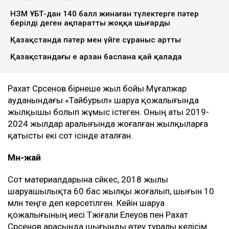
Ulysmedia коллажы
100 жылқыға қатысты даудан кейін сотталып, кейін
рақымшылыққа іліккен ақтөбелік жылқышы Рахат
Сәрсеновке кәсіпкер пәтер сыйлады. Оған жаңа
баспананың кілті табысталды, деп
хабарлайды
Ulysmedia.kz
.
ТАҒЫ ДА ОҚЫҢЫЗДАР
НЗМ ҰБТ-дан 140 балл жинаған түлектерге пәтер