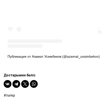
баспанасымен құттықтадық. Жаңа
шаңырағында құт-береке, шаттық кетпесін
деп тіледік, – деді кәсіпкер Азамат Усимбеков.
Посмотреть эту публикацию в Instagram