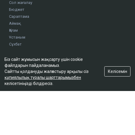
ҚАЗІР ОҚЫЛЫП ЖАТЫР
Біз сайт жұмысын жақсарту үшін cookie
Доллар бағамы үш күн қатарынан төмендеді
файлдарын пайдаланамыз.
18:52
Келісемін
Сайтты қолдануды жалғастыру арқылы сіз
құпиялылық туралы шарттарымызбен
келісетініңізді білдіресіз.
Қайсар Қамза жеті жылға сотталуы мүмкін -
Бас прокуратура
18:10
Қазақстанда кімдер 2,4 млн теңге жалақы
күтеді