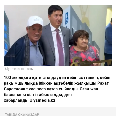
Қазақстанда кімдер 2,4 млн теңге жалақы
күтеді
17:59
Тимур Турлов Нұрәлі Әлиевке тиесілі болған
компанияны сатып алды
17:20
ULYSMEDIA.KZ
Жаңалықтар
100 жылқы дауына байланысты
сотталған ақтөбелік жылқышыға
кәсіпкер пәтер сыйлады
Ulysmedia
05.08.2026, 11:30