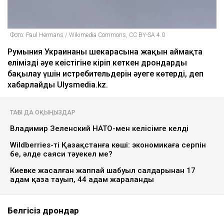
Фото: Paul Hermans / Wikimedia Commons, CC BY-SA 4.0
Румыния Украинаның шекарасына жақын аймақта
еліміздің әуе кеңістігіне кіріп кеткен дрондарды
бақылау үшін истребительдерін әуеге көтерді, деп
хабарлайды Ulysmedia.kz.
ТАҒЫ ДА ОҚЫҢЫЗДАР
Владимир Зеленский НАТО-мен келісімге келді
Wildberries-тің Қазақстанға көші: экономикаға серпін
бе, әлде саяси тәуекел ме?
Киевке жасалған жаппай шабуыл салдарынан 17
адам қаза тауып, 44 адам жараланды
Белгісіз дрондар