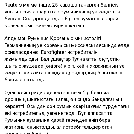
Reuters мәліметінше, 25 қараша таңертең белгісіз
ұшқышсыз аппараттар Румынияның әуе кеңістігін
бұзған. Сол дрондардың бірі ел аумағына қарай
қозғалысын жалғастырып жатыр.
Алдымен Румыния Қорғаныс министрлігі
Германияның әуе қорғанысы миссиясы аясында елде
орналасқан екі Eurofighter истребителін
жұмылдырды. Бұл ұшақтар Тулча атты оңтүстік-
шығыс жудецке (өңірге) кіріп, кейін Украинаның әуе
кеңістігіне қайта шыққан дрондардың бірін ілесіп
бақылап отырды.
Одан кейін радар деректері тағы бір белгісіз
дронның шығыстағы Галац өңірінде байқалғанын
көрсетті. Осыдан соң румын әскері шұғыл түрде тағы
екі истребительді әуеге көтерді. Бұл аппарат та
Румыния аумағына қарай тереңдеп еніп бара
жатқаны анықталды, ал истребительдер оған
соңынан жіберілді.