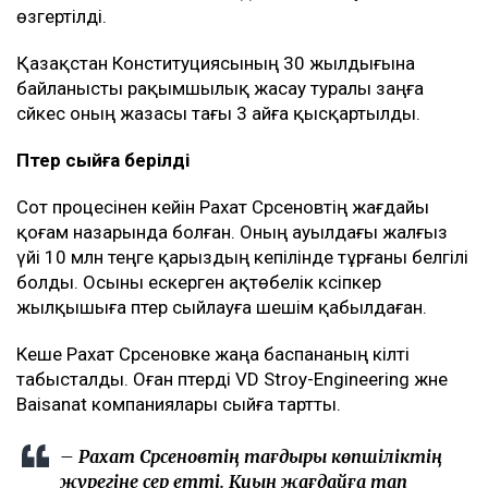
айырған. Сонымен қатар одан шаруа қожалығының
иесінің пайдасына 30 млн теңге өндірілген.
Алайда Сәрсенов өзіне тағылған айыпты толық
мойындамаған. Ол жылқылардың жоғалғанын
білмейтінін және малды түгендеу жұмыстарына өзі
қатыспағанын айтқан.
Жазасы жеңілдетілді
30 шілдеде Ақтөбе облыстық сотының қылмыстық
істер жөніндегі сот алқасы істі апелляциялық тәртіпте
қарады.
Апелляциялық сот оның әрекетін Қылмыстық
кодекстің 189-бабының 4-бөлігінің 2-тармағынан
189-бабының 1-бөлігіне қайта саралады.
Нәтижесінде 7 жылдық бас бостандығынан айыру
жазасы 6 айға бас бостандығын шектеуге
өзгертілді.