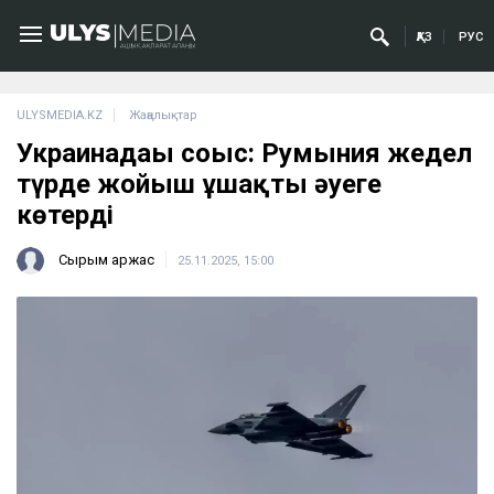
ҚАЗ
РУС
ULYSMEDIA.KZ
Жаңалықтар
Украинадағы соғыс: Румыния жедел
түрде жойғыш ұшақты әуеге
көтерді
Сырым Қаржас
25.11.2025, 15:00