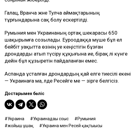
Галац, Вранча және Тулча аймақтарының
тұрғындарына сақ болу ескертілді.
Румыния мен Украинаның ортақ шекарасы 650
шақырымға созылады. Еуроодаққа мүше бұл ел
бейбіт уақытта өзінің әуе кеңістігін бұзған
дрондарды атып түсіру құқығына ие, бірақ әлі күнге
дейін бұл құзыретін пайдаланған емес.
Аспанда ұсталған дрондардың қай елге тиесілі екені
— Украинаға ма, әлде Ресейге ме — әзірге белгісіз.
Достарыңмен бөліс
Украина
Украинадағы соғыс
Румыния
жойғыш ұшақ
Украина мен Ресей қақтығысы