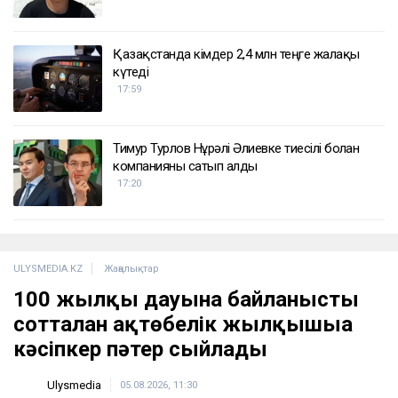
ҚАЗІР ОҚЫЛЫП ЖАТЫР
Доллар бағамы үш күн қатарынан төмендеді
18:52
Қайсар Қамза жеті жылға сотталуы мүмкін -
Бас прокуратура
18:10