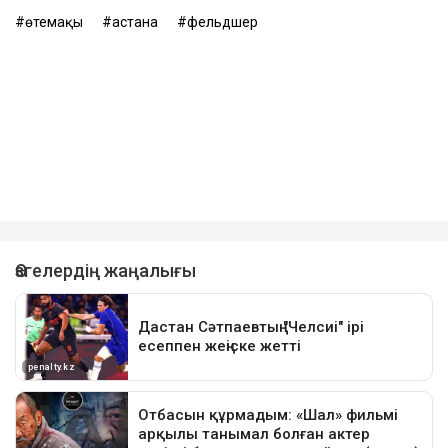
өтемақы
астана
фельдшер