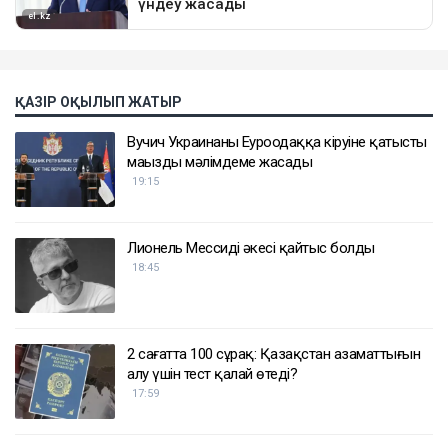
ҚАЗІР ОҚЫЛЫП ЖАТЫР
Вучич Украинаның Еуроодаққа кіруіне қатысты
маңызды мәлімдеме жасады
19:15
Лионель Мессидің әкесі қайтыс болды
18:45
2 сағатта 100 сұрақ: Қазақстан азаматтығын
алу үшін тест қалай өтеді?
17:59