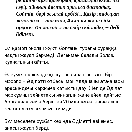
ретінде бірге қыдырып, араласқан емес. Біз
сәуір айынан бастап араласа бастадық.
Сөйтіп, бәрі осылай өрбіді... Қазір жадырап
жүргенім – анамның, Алланың және оның
арқасы. Ол маған жаңа өмір сыйлады, – деді
Әділет.
Ол қазіргі әйелінің жүкті болғаны туралы сұраққа
нақты жауап бермеді. Дегенмен балалы болса,
қуанатынын айтты.
Әлеуметтік желіде қызу талқыланған тағы бір
мәселе – Әділеттің отбасы мен Ұлдананың ата-анасы
арасындағы қаржыға қатысты дау. Желіде Әділет
марқұмның зейнетақы жинағын және әйелі қайтыс
болғаннан кейін берілген 20 млн теңгені өзіне алып
қалған деген ақпарат тарады.
Бұл мәселеге сұхбат кезінде Әділеттің өзі емес,
анасы жауап берді.