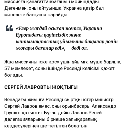
миссияға қанағаттанбағанын мойындады.
Дегенмен, оның айтуынша, Украина қазір бұл
мәселеге басқаша қарайды.
«Егер жағдай осыған жетсе, Украина
Еуропадағы қауіпсіздік және
ынтымақтастық ұйымының бақылау рөлін
жоғары бағалар еді», – деді ол.
Жаңа миссияны іске қосу үшін ұйымға мүше барлық
57 мемлекет, соның ішінде Ресейдің келісімі қажет
болады.
СЕРГЕЙ ЛАВРОВТЫҢ ЖОҚТЫҒЫ
Венадағы жиынға Ресейдің сыртқы істер министрі
Сергей Лавров емес, оның орынбасары Александр
Грушко қатысты. Бұған дейін Лавров Ресей
делегацияларының бірнеше халықаралық
кездесулерінен шеттетілген болатын.