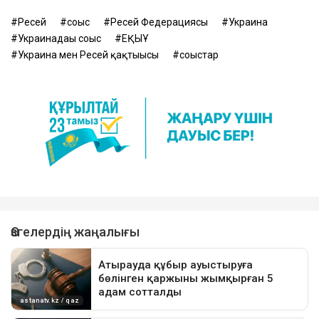
Ресей
соғыс
Ресей Федерациясы
Украина
Украинадағы соғыс
ЕҚЫҰ
Украина мен Ресей қақтығысы
соғыстар