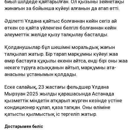
биыл шілдеде қайтарылған. Ол қызының зейнетақы
жинағын заң бойынша күйеуі алғанын да атап өтті.
Әділеттің Ұлдана қайтыс болғаннан кейін сегіз ай
өткен соң қайта үйленгені белгілі болғаннан кейін
әлеуметтік желіде қызу талқылау басталды.
Қолданушылар бұл шешімнің моральдық жағын
талқылап жатыр. Бір тарап марқұмның күйеуі жаңа
өмір бастауға құқылы екенін айтса, енді бірі оның жаңа
некеге тұруға асыққанын айтып, марқұмның ата-
анасының ұстанымын қолдады.
Еске салайық, 23 жастағы фельдшер Ұлдана
Мырзуан 2025 жылдың қарашасында Астанада
қызметтік міндетін атқарып жүрген кезінде үстіне
кондиционер құлап, қаза тапқан. Оның өліміне
қатысты қылмыстық іс тергеліп жатыр.
Достарыңмен бөліс