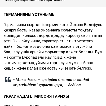
ГЕРМАНИЯНЫҢ ҰСТАНЫМЫ
Германияның сыртқы істер министрі Йоханн Вадефуль
қазіргі басты назар Украинаға соғысты тоқтату
жөніндегі келіссөздерде қолдау көрсету екенін атап
өтті. Оның айтуынша, тараптар атысты тоқтатуға
дайын болған кезде оны қамтамасыз ету және
бақылау үшін арнайы форматтар қажет болады. Бұл
мақсатта Еуропадағы қауіпсіздік және
ынтымақтастық ұйымы тартылуы мүмкін, бірақ
қашан және қалай іске асатыны әзірге белгісіз.
«Маңыздысы – қазірден бастап осындай
мүмкіндікті қарастыру», – деді ол.
УКРАИНАДАҒЫ МИССИЯ ТАРИХЫ