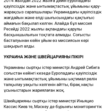
2014 жылдан 2022 жылға дейін Еуропадағы
қауіпсіздік және ынтымақтастық ұйымының қару-
жарақсыз сарапшылары Украинадағы қауіпсіздік
жағдайын және елдің шығысындағы қақтығыс
аймағын бақылап келген. Алайда бұл миссия
Ресейдің 2022 жылғы ақпандағы қарулы
басқыншылығын тоқтата алмады. Соғыстың
басталуынан кейін ұйым өз миссиясын кері
шақырып алды.
УКРАИНА ЖӘНЕ ШВЕЙЦАРИЯНЫҢ ПІКІРІ
Украинаның сыртқы істер министрі Андрей Сибига
соғыстан кейінгі кезеңде Еуропадағы қауіпсіздік
және ынтымақтастық ұйымының ықтимал рөлін
талқылау уақыты келгенін айтты, бірақ нақты
ұсыныстарын жариялаған жоқ.
Швейцарияның сыртқы істер министрі Иньяцио
Кассис Киев те, Мәскеу де бұрынғы мониторингтік