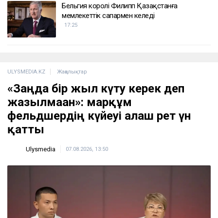
Бельгия королі Филипп Қазақстанға
мемлекеттік сапармен келеді
17:25
ULYSMEDIA.KZ
Жаңалықтар
«Заңда бір жыл күту керек деп
жазылмаған»: марқұм
фельдшердің күйеуі алғаш рет үн
қатты
Ulysmedia
07.08.2026, 13:50