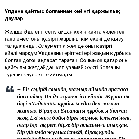
Ұлдана қайтыс болғаннан кейінгі қаржылық
даулар
Желіде Әділеттің сегіз айдан кейін қайта үйленгені
ғана емес, оның қазіргі жарының кім екені де қызу
талқыланды. Әлеуметтік желіде оның қазіргі
әйелі марқұм Ұлдананың әріптесі әрі жақын құрбысы
болған деген ақпарат тараған. Сонымен қатар оның
қайғылы жағдайдан көп ұзамай жүкті болғаны
туралы қауесет те айтылды.
– Біз сәуірдің соңында, мамыр айында араласа
бастадық. Ол да жұмыс істейтін. Жұрттың
бәрі «Ұлдананың құрбысы еді» деп жазып
жатыр. Бірақ ол Ұлдананың құрбысы болған
жоқ. Екі жыл бойы бірге жұмыс істегенімен,
олар бір-ақ рет бірге бір ауысымға шыққан.
Бір ұйымда жұмыс істеді, бірақ құрбы