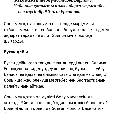
жеке қажетіне жұмсамады. Барлығы
Ұлданаға қатысты шығындарға жұмсалды,
– деп түсіндірді Эльза Ерманова.
Сонымен қатар әлеуметтік желіде марқұмның
отбасы мемлекеттен баспана беруді талап етті деген
ақпарат тарады. Әділет Зейнел мұны жоққа
шығарды.
Бұған дейін
Бұған дейін қаза тапқан фельдшердің анасы Сәлима
Ешанқұлова видеоүндеу жариялап, бұрынғы күйеу
баласының қызының өліміне қатысты қылмыстық іс
бойынша жәбірленуші мәртебесінен бас тартқанын
қалайтынын айтқан.
Сонымен қатар ол мүлікті бөлу мәселесін де
көтерді. Әйелдің сөзінше, Ұлдананың көлігі бірнеше ай
бойы Әділеттің қолында болған және отбасыға тек