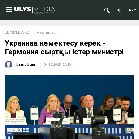
ҚАЗ
РУС
ULYSMEDIA.KZ
Жаңалықтар
Украинаға көмектесу керек -
Германия сыртқы істер министрі
Ілияс Бақыт
04.12.2025, 20:40