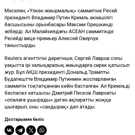
Мәселен, «Үлкен жиырмалық» саммитіне Ресей
президенті Владимир Путин Кремль әкімшілігі
басшысының орынбасары Максим Орешкинді
жіберді. Ал Малайзиядағы АСЕАН саммитінде
Ресейді вице-премьер Алексей Оверчук
таныстырды.
Reuters агенттігінің дерегінше, Сергей Лавров соңғы
уақытта ірі халықаралық жиындарға сирек қатысып
жүр. Бұл АҚШ президенті Дональд Трамптың
Будапештте Владимир Путинмен жоспарланған
саммитін тоқтатқаннан кейін басталған. Ал Кремльдің
баспасөз хатшысы Дмитрий Песков Лавровтың
«опалаға ұшырады» деген ақпаратты жоққа
шығарып, оны «сандырақ» деп атады.
Достарыңмен бөліс