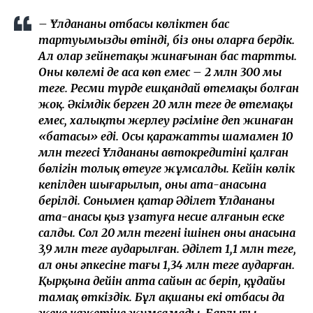
– Ұлдананың отбасы көліктен бас
тартуымызды өтінді, біз оны оларға бердік.
Ал олар зейнетақы жинағынан бас тартты.
Оның көлемі де аса көп емес – 2 млн 300 мың
теңге. Ресми түрде ешқандай өтемақы болған
жоқ. Әкімдік берген 20 млн теңге де өтемақы
емес, халықтың жерлеу рәсіміне деп жинаған
«батасы» еді. Осы қаражаттың шамамен 10
млн теңгесі Ұлдананың автокредитінің қалған
бөлігін толық өтеуге жұмсалды. Кейін көлік
кепілден шығарылып, оның ата-анасына
берілді. Сонымен қатар Әділет Ұлдананың
ата-анасы қыз ұзатуға несие алғанын еске
салды. Сол 20 млн теңгенің ішінен оның анасына
3,9 млн теңге аударылған. Әділет 1,1 млн теңге,
ал оның әпкесіне тағы 1,34 млн теңге аударған.
Қырқына дейін апта сайын ас беріп, құдайы
тамақ өткіздік. Бұл ақшаны екі отбасы да