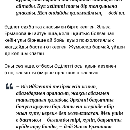
айтады. Бұл хейттің тағы бір толқынына
ұласады. Мен ондайды қаламаймын, – деді ол.
Әділет сұхбатқа анасымен бірге келген. Эльза
Ерманованың айтуынша, келіні қайтыс болғаннан
кейін ұлы бірнеше ай бойы ауыр психологиялық
жағдайды бастан өткерген. Жұмысқа бармай, үйден
де көп шықпаған.
Оның сөзінше, отбасы Әділеттің осы қиын кезеңнен
өтіп, қалыпты өміріне оралғанын қалаған.
– Біз Әділеттің тезірек есін жиып,
адамдармен араласып, жақсы адаммен
танысқанын қаладық. Әркімнің бақытты
болуға құқығы бар. Заңның еш жерінде «бір
жыл күту керек» деп жазылмаған. Мен үшін
ең бастысы – баламды тірі, күліп, бақытты
күйде көру болды, – деді Эльза Ерманова.