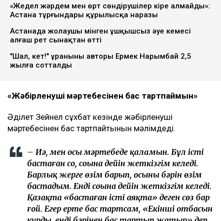
«Жедел жәрдем мен өрт сөндірушілер кіре алмайды»:
Астана тұрғындары құрылысқа наразы
Астанада жолаушы мінген ұшқышсыз әуе кемесі
алғаш рет сынақтан өтті
"Шал, кет!" ұранының авторы Ермек Нарымбай 2,5
жылға сотталды
«Жәбірленуші мәртебесінен бас тартпаймын»
Әділет Зейнел сұхбат кезінде жәбірленуші
мәртебесінен бас тартпайтынын мәлімдеді.
– Иә, мен осы мәртебеде қаламын. Бұл істі
бастаған соң, соңына дейін жеткізгім келеді.
Барлық жерге өзім барып, осының бәрін өзім
бастадым. Енді соңына дейін жеткізгім келеді.
Қазақта «бастаған істі аяқта» деген сөз бар
ғой. Егер ертең бас тартсам, «Екінші отбасын
құрды, енді бәрінен бас тартып жатыр» деп