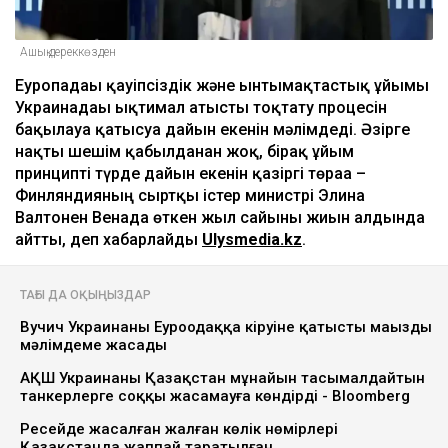
Ашық дереккөзден
Еуропадағы қауіпсіздік және ынтымақтастық ұйымы
Украинадағы ықтимал атысты тоқтату процесін
бақылауға қатысуға дайын екенін мәлімдеді. Әзірге
нақты шешім қабылданған жоқ, бірақ ұйым
принципті түрде дайын екенін қазіргі төраға –
Финляндияның сыртқы істер министрі Элина
Валтонен Венада өткен жыл сайынғы жиын алдында
айтты, деп хабарлайды
Ulysmedia.kz
.
ТАҒЫ ДА ОҚЫҢЫЗДАР
Вучич Украинаның Еуроодаққа кіруіне қатысты маңызды
мәлімдеме жасады
АҚШ Украинаны Қазақстан мұнайын тасымалдайтын
танкерлерге соққы жасамауға көндірді - Bloomberg
Ресейде жасалған жалған көлік нөмірлері
Қазақстанда жаппай таратылған