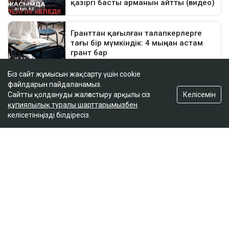
Біз сайт жұмысын жақсарту үшін cookie
файлдарын пайдаланамыз.
Келісемін
Сайтты қолдануды жалғастыру арқылы сіз
құпиялылық туралы шарттарымызбен
келісетініңізді білдіресіз.