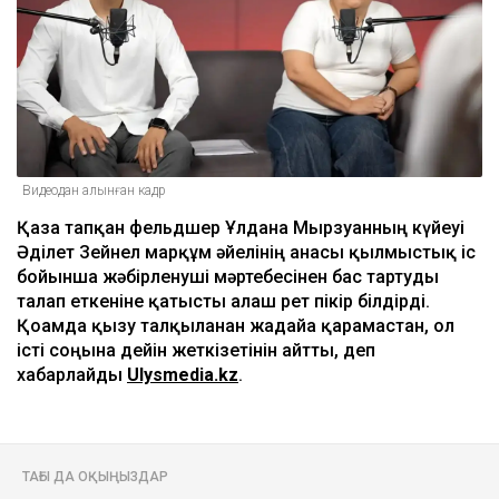
Видеодан алынған кадр
Қаза тапқан фельдшер Ұлдана Мырзуанның күйеуі
Әділет Зейнел марқұм әйелінің анасы қылмыстық іс
бойынша жәбірленуші мәртебесінен бас тартуды
талап еткеніне қатысты алғаш рет пікір білдірді.
Қоғамда қызу талқыланған жағдайға қарамастан, ол
істі соңына дейін жеткізетінін айтты, деп
хабарлайды
Ulysmedia.kz
.
ТАҒЫ ДА ОҚЫҢЫЗДАР