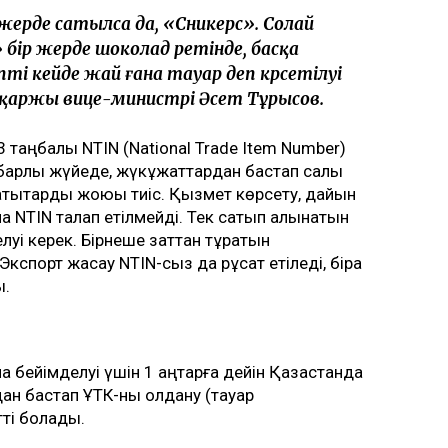
жерде сатылса да, «Сникерс». Солай
» бір жерде шоколад ретінде, басқа
ті кейде жай ғана тауар деп көрсетілуі
і қаржы вице-министрі Әсет Тұрысов.
 таңбалы NTIN (National Trade Item Number)
барлық жүйеде, жүкқұжаттардан бастап салық
ақтықтарды жоюы тиіс. Қызмет көрсету, дайын
ына NTIN талап етілмейді. Тек сатып алынатын
луі керек. Бірнеше заттан тұратын
спорт жасау NTIN-сыз да рұқсат етіледі, бірақ
ы.
 бейімделуі үшін 1 қаңтарға дейін Қазақстанда
н бастап ҰТК-ны қолдану (тауар
ті болады.