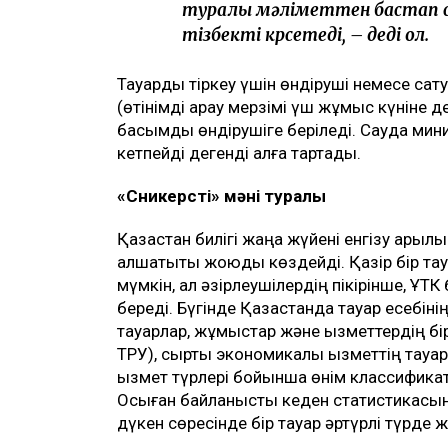
туралы мәліметтен бастап с
тізбекті көрсетеді, – деді ол.
Тауарды тіркеу үшін өндіруші немесе са
(өтінімді қарау мерзімі үш жұмыс күніне д
басымдық өндірушіге беріледі. Сауда мини
кетпейді дегенді алға тартады.
«Сникерстің» мәні туралы
Қазақстан билігі жаңа жүйені енгізу арқыл
алшақтықты жоюды көздейді. Қазір бір тау
мүмкін, ал әзірлеушілердің пікірінше, ҰТ
береді. Бүгінде Қазақстанда тауар есебін
тауарлар, жұмыстар және қызметтердің б
ТРУ), сыртқы экономикалық қызметтің тау
қызмет түрлері бойынша өнім классифика
Осыған байланысты кеден статистикасын
дүкен сөресінде бір тауар әртүрлі түрде