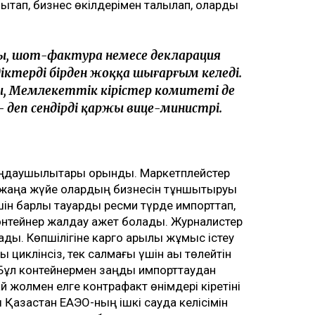
қтап, бизнес өкілдерімен талқылап, оларды
ады, шот-фактура немесе декларация
іктерді бірден жоққа шығарғым келеді.
, Мемлекеттік кірістер комитеті де
 деп сендірді қаржы вице-министрі.
лаңдаушылықтары орынды. Маркетплейстер
 жаңа жүйе олардың бизнесін тұншықтыруы
үшін барлық тауарды ресми түрде импорттап,
онтейнер жалдау қажет болады. Журналистер
ады. Көпшілігіне карго арқылы жұмыс істеу
қ циклінсіз, тек салмағы үшін ақы төлейтін
. Бұл контейнермен заңды импорттаудан
 жолмен елге контрафакт өнімдері кіретіні
Қазақстан ЕАЭО-ның ішкі сауда келісімін