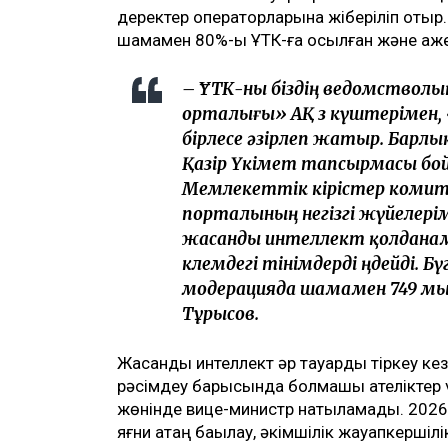
деректер операторларына жіберіліп отыр.
шамамен 80%-ы ҰТК-ға қосылған және қаж
– ҰТК-ны біздің ведомствол
орталығы» АҚ өз күштерімен,
бірлесе әзірлеп жатыр. Барлық
Қазір Үкімет тапсырмасы бо
Мемлекеттік кірістер комит
порталының негізгі жүйелерім
жасанды интеллект қолданамыз
көлемдегі өтінімдерді өңдейді.
модерацияда шамамен 749 мыңғ
Тұрысов.
Жасанды интеллект әр тауарды тіркеу кез
рәсімдеу барысында болмашы қателіктер үші
жөнінде вице-министр нақтыламады. 202
яғни қатаң бақылау, әкімшілік жауапкерші