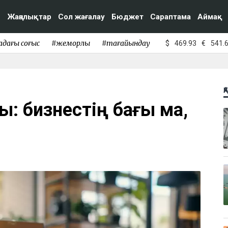
Жаңалықтар
Сол жағалау
Бюджет
Сараптама
Аймақ
адағы соғыс
#жемқорлық
#тағайындау
$
469.93
€
541.
Қ
ы: бизнестің бағы ма,