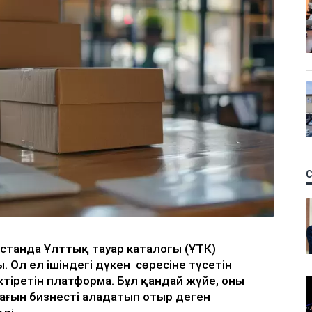
қстанда Ұлттық тауар каталогы (ҰТК)
. Ол ел ішіндегі дүкен сөресіне түсетін
ктіретін платформа. Бұл қандай жүйе, оны
шағын бизнесті алаңдатып отыр деген