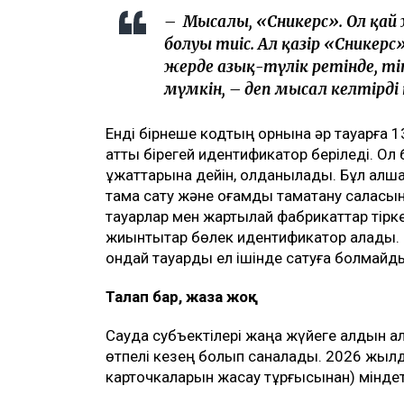
– Мысалы, «Сникерс». Ол қай 
болуы тиіс. Ал қазір «Сникерс
жерде азық-түлік ретінде, тіп
мүмкін, – деп мысал келтірд
Енді бірнеше кодтың орнына әр тауарға 13
атты бірегей идентификатор беріледі. Ол 
құжаттарына дейін, қолданылады. Бұл алш
тамақ сату және қоғамдық тамақтану салас
тауарлар мен жартылай фабрикаттар тірке
жиынтықтар бөлек идентификатор алады. Эк
ондай тауарды ел ішінде сатуға болмайд
Талап бар, жаза жоқ
Сауда субъектілері жаңа жүйеге алдын ала
өтпелі кезең болып саналады. 2026 жылда
карточкаларын жасау тұрғысынан) міндет