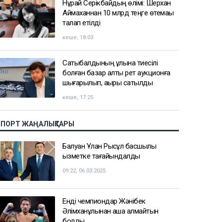
Нұрай Серікбайдың өлімі: Шерхан
Аймаханнан 10 млрд теңге өтемақы
талап етілді
кеше, 18:03
Сатыбалдының ұлына тиесілі
болған базар алты рет аукционға
шығарылып, ақыры сатылды
кеше, 17:25
СПОРТ ЖАҢАЛЫҚТАРЫ
Балуан Ұлан Рысқұл басшылық
қызметке тағайындалды
09:22, 06.03.2025
Енді чемпиондар Жәнібек
Әлімханұлынан қаша алмайтын
болды