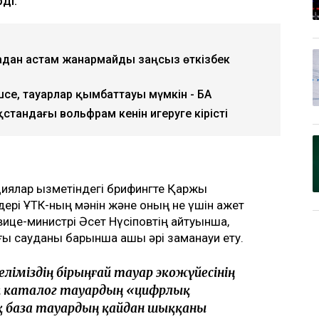
ді.
адан астам жанармайды заңсыз өткізбек
шсе, тауарлар қымбаттауы мүмкін - БАҚ
қстандағы вольфрам кенін игеруге кірісті
циялар қызметіндегі брифингте Қаржы
лдері ҰТК-ның мәнін және оның не үшін қажет
 вице-министрі Әсет Нүсіповтің айтуынша,
ағы сауданы барынша ашық әрі заманауи ету.
 еліміздің бірыңғай тауар экожүйесінің
қ каталог тауардың «цифрлық
қ база тауардың қайдан шыққаны