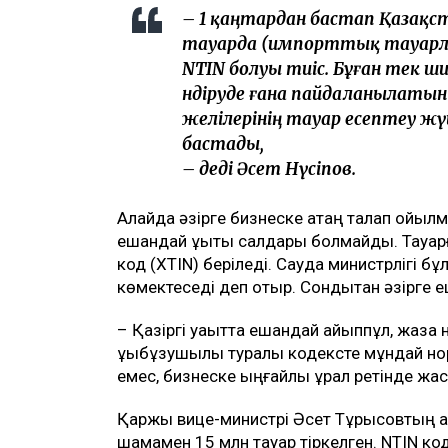
– 1 қаңтардан бастап Қазақ
тауарда (импорттық тауарлар 
NTIN болуы тиіс. Бұған тек ш
өндіруде ғана пайдаланылатын 
желілерінің тауар есептеу ж
бастады,
– деді Әсет Нүсіпов.
Алайда әзірге бизнеске қатаң талап қойыл
ешқандай құқықтық салдары болмайды. Тауа
код (XTIN) беріледі. Сауда министрлігі бұ
көмектеседі деп отыр. Сондықтан әзірге
– Қазіргі уақытта ешқандай айыппұл, жаза
құқықбұзушылық туралы кодексте мұндай нор
емес, бизнеске ыңғайлы құрал ретінде жа
Қаржы вице-министрі Әсет Тұрысовтың ай
шамамен 15 млн тауар тіркелген. NTIN ко