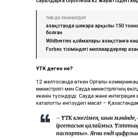
сауалдарға Ulysmedia.kz жауап іздеп көр
ТАҒЫ ДА ОҚЫҢЫЗДАР
Қазақстанда шекара арқылы 150 тонн
болған
Wildberries қоймалары Қазақстанға кө
Forbes тізіміндегі миллиардерлер Қаза
ҰТК деген не?
12 желтоқсанда өткен Орталық коммуника
министрлігі мен Сауда министрлігінің өкі
екенін түсіндірді. Сауда және интеграция
каталогты енгізудегі мақсат – Қазақстанд
– ҰТК көмегімен, шын мәнінде,
іргетасын қалаймыз. Ұлтты
паспорты». Яғни енді цифрлы