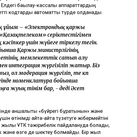
 Елдегі бақылау-кассалық аппараттардың
етті кодтарды автоматты түрде қолданады.
ық ұйым – «Электрондық қаржы
 «Қазақтелеком» серіктестігімен
 кәсіпкер үшін жүйеге тіркелу тегін.
йынша Қаржы министрлігінің,
етінің, мемлекеттік сатып алу
ен интеграция жүргізіліп жатыр. Біз
, ол модерация жүргізіп, өте көп
 Бүгінде номенклатура бойынша
а жуық өтінім бар, - деді Әсет
інде қаншалықты «бүйрегі бұратынын» және
н өтінімді қайта-қайта түзетуге жібермейтіні
6 жылы ҰТК тәжірибелік пайдалануда болады,
лік және өзге де шектеу болмайды. Бір жыл