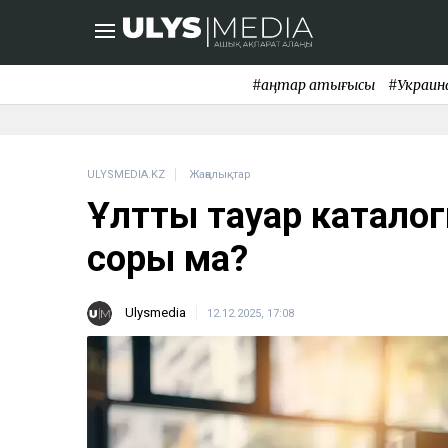
#қаңтар қақтығысы
#Украин
ULYSMEDIA.KZ
Жаңалықтар
Ұлттық тауар каталог
соры ма?
Ulysmedia
12.12.2025, 17:08