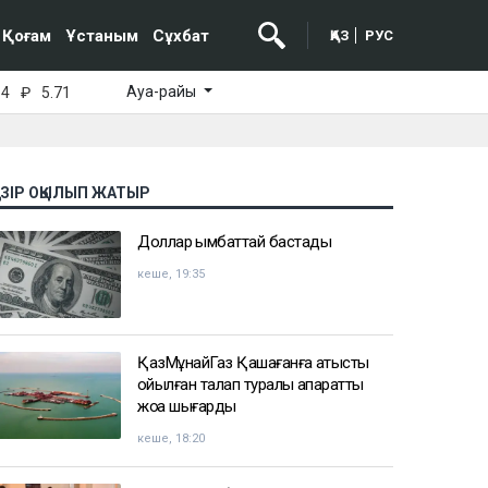
Қоғам
Ұстаным
Сұхбат
ҚАЗ
РУС
Ауа-райы
64
₽
5.71
АЗІР ОҚЫЛЫП ЖАТЫР
Доллар қымбаттай бастады
кеше, 19:35
ҚазМұнайГаз Қашағанға қатысты
қойылған талап туралы ақпаратты
жоққа шығарды
кеше, 18:20