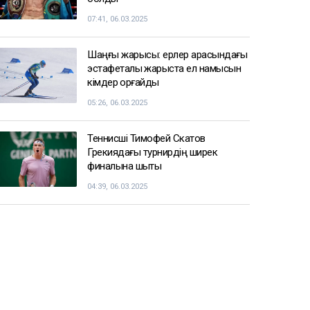
07:41, 06.03.2025
Шаңғы жарысы: ерлер арасындағы
эстафеталық жарыста ел намысын
кімдер қорғайды
05:26, 06.03.2025
Теннисші Тимофей Скатов
Грекиядағы турнирдің ширек
финалына шықты
04:39, 06.03.2025