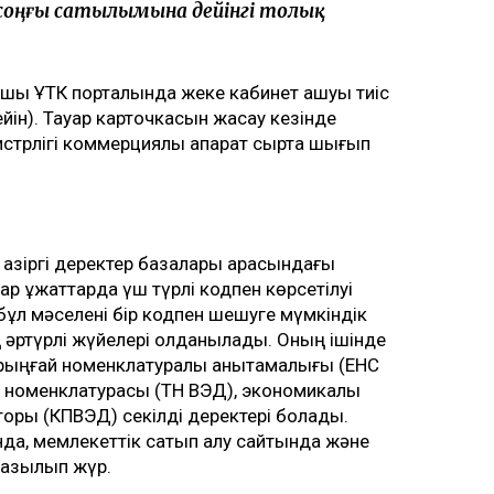
оңғы сатылымына дейінгі толық
тушы ҰТК порталында жеке кабинет ашуы тиіс
ейін). Тауар карточкасын жасау кезінде
стрлігі коммерциялық ақпарат сыртқа шығып
ы қазіргі деректер базалары арасындағы
ар құжаттарда үш түрлі кодпен көрсетілуі
К бұл мәселені бір кодпен шешуге мүмкіндік
ің әртүрлі жүйелері қолданылады. Оның ішінде
ірыңғай номенклатуралық анықтамалығы (ЕНС
ар номенклатурасы (ТН ВЭД), экономикалық
торы (КПВЭД) секілді деректері болады.
да, мемлекеттік сатып алу сайтында және
 жазылып жүр.