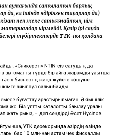
стан аумағында сатылатын барлық
да, ел ішінде өндірілген тауарлар да)
икізат пен жеке сатылмайтын, өнім
материалдар кірмейді. Қазір ірі сауда
үйелері түбіртектерде ҰТК-ны қолдана
майды. «Сникерсті» NTIN-сіз сатудың да
рға автоматты түрде бір айға жарамды уақытша
л тәсіл бизнестің жаңа жүйеге көшуіне
 ешкімге айыппұл салынбайды.
 немесе бұғаттау қарастырылмаған. Әкімшілік
ма жоқ. Біз ұлттық каталогты бақылау құралы
сап жатырмыз, – деп сендірді Әсет Нүсіпов.
туынша, ҰТК дерекқорында қазірдің өзінде
дтары бар 10 млн-нан астам чек фискалдық