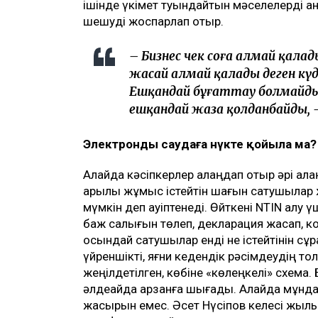
ішінде үкімет туындайтын мәселелерді аны
шешуді жоспарлап отыр.
– Бизнес чек соға алмай қал
жасай алмай қалады деген күд
Ешқандай бұғаттау болмайды
ешқандай жаза қолданбайды, –
Электронды саудаға нүкте
қойыла ма
?
Алайда кәсіпкерлер алаңдап отыр әрі а
арқылы жұмыс істейтін шағын сатушылар
мүмкін деп қауіптенеді. Өйткені NTIN алу 
баж салығын төлеп, декларация жасап, к
осындай сатушылар енді не істейтінін сұр
үйреншікті, яғни кедендік рәсімдеудің толы
жеңілдетілген, көбіне «көлеңкелі» схема
әлдеқайда арзанға шығады. Алайда мұндай
жасырын емес. Әсет Нүсіпов келесі жылы 