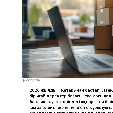
pixabay.com
2026 жылдың 1 қаңтарынан бастап Қаза
бірыңғай деректер базасы іске қосылады
барлық тауар жөніндегі ақпаратты бірі
кім әзірлейді және неге оның құрылуы 