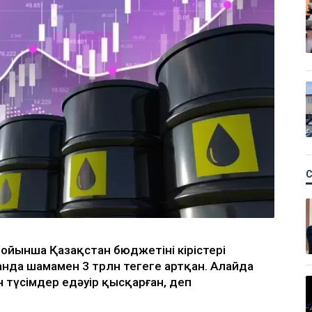
йынша Қазақстан бюджетінің кірістері
нда шамамен 3 трлн теңгеге артқан. Алайда
 түсімдер едәуір қысқарған, деп