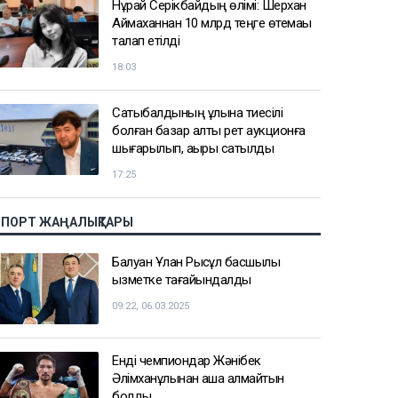
Нұрай Серікбайдың өлімі: Шерхан
Аймаханнан 10 млрд теңге өтемақы
талап етілді
18:03
Сатыбалдының ұлына тиесілі
болған базар алты рет аукционға
шығарылып, ақыры сатылды
17:25
СПОРТ ЖАҢАЛЫҚТАРЫ
Балуан Ұлан Рысқұл басшылық
қызметке тағайындалды
09:22, 06.03.2025
Енді чемпиондар Жәнібек
Әлімханұлынан қаша алмайтын
болды