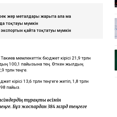
рек жер металдары жарыта ала ма
да тоқтауы мүмкін
экспортын қайта тоқтатуы мүмкін
акиев мемлекеттік бюджет кірісі 21,9 трлн
рдың 100,1 пайызына тең. Өткен жылдың
9 трлн теңге.
т кірісі 13,6 трлн теңгеге жетіп, 1,8 трлн
98 пайыз.
үсімдердің тұрақты өсімін
еңге. Бұл жоспардан 384 млрд теңгеге