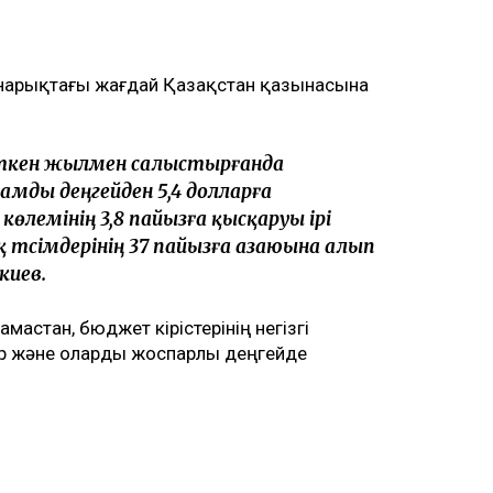
 нарықтағы жағдай Қазақстан қазынасына
өткен жылмен салыстырғанда
жамды деңгейден 5,4 долларға
көлемінің 3,8 пайызға қысқаруы ірі
қ түсімдерінің 37 пайызға азаюына алып
киев.
астан, бюджет кірістерінің негізгі
ыр және оларды жоспарлы деңгейде