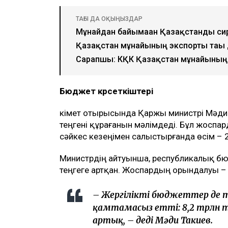
ТАҒЫ ДА ОҚЫҢЫЗДАР
Мұнайдан байымаған Қазақстанды си
Қазақстан мұнайының экспорты тағы 
Сарапшы: КҚК Қазақстан мұнайының 
Бюджет көрсеткіштері
Үкімет отырысында Қаржы министрі Мәди Т
теңгені құрағанын мәлімдеді. Бұл жоспа
сәйкес кезеңімен салыстырғанда өсім – 2,
Министрдің айтуынша, республикалық бюдже
теңгеге артқан. Жоспардың орындалуы – 
– Жергілікті бюджеттер де т
қамтамасыз етті: 8,2 трлн т
артық, – деді Мәди Такиев.