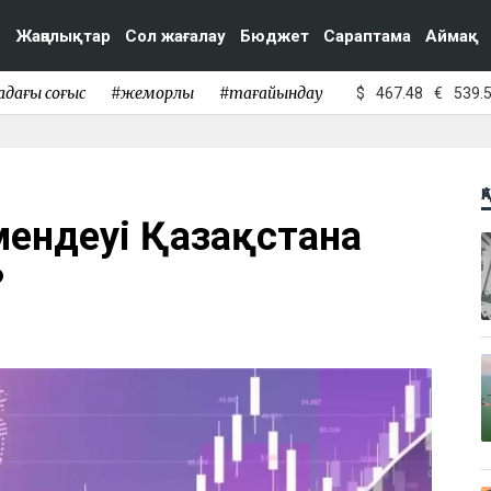
Жаңалықтар
Сол жағалау
Бюджет
Сараптама
Аймақ
адағы соғыс
#жемқорлық
#тағайындау
$
467.48
€
539.
Қ
ендеуі Қазақстанға
?