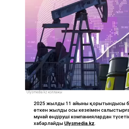
Ulysmedia.kz коллажы
2025 жылдың 11 айының қорытындысы бо
өткен жылдың осы кезеңімен салыстырға
мұнай өндіруші компаниялардан түсетін
хабарлайды
Ulysmedia.kz
.