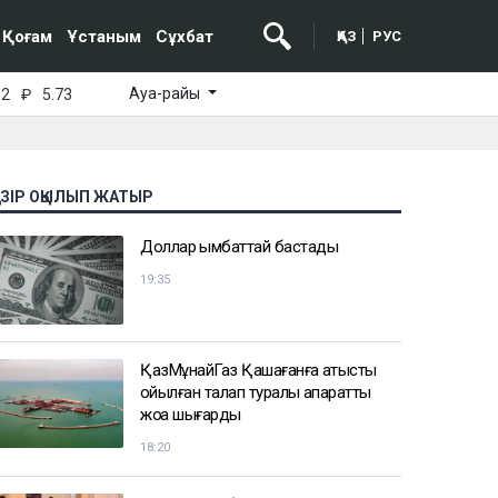
Қоғам
Ұстаным
Сұхбат
ҚАЗ
РУС
Ауа-райы
52
₽
5.73
АЗІР ОҚЫЛЫП ЖАТЫР
Доллар қымбаттай бастады
19:35
ҚазМұнайГаз Қашағанға қатысты
қойылған талап туралы ақпаратты
жоққа шығарды
18:20