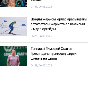
07:41, 06.03.2025
Шаңғы жарысы: ерлер арасындағы
эстафеталық жарыста ел намысын
кімдер қорғайды
05:26, 06.03.2025
Теннисші Тимофей Скатов
Грекиядағы турнирдің ширек
финалына шықты
04:39, 06.03.2025