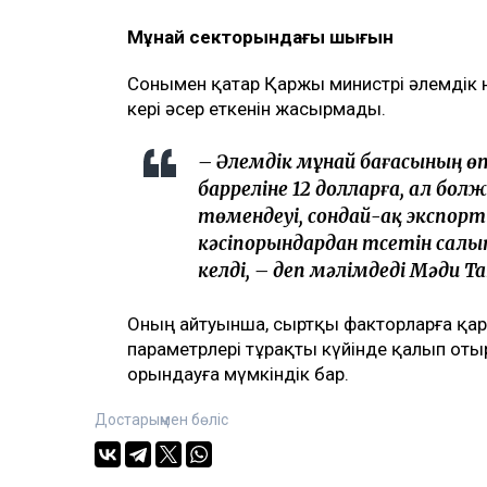
Мұнай секторындағы шығын
Сонымен қатар Қаржы министрі әлемдік
кері әсер еткенін жасырмады.
– Әлемдік мұнай бағасының 
барреліне 12 долларға, ал бол
төмендеуі, сондай-ақ экспорт 
кәсіпорындардан түсетін салы
келді, – деп мәлімдеді Мәди Та
Оның айтуынша, сыртқы факторларға қарам
параметрлері тұрақты күйінде қалып от
орындауға мүмкіндік бар.
Достарыңмен бөліс