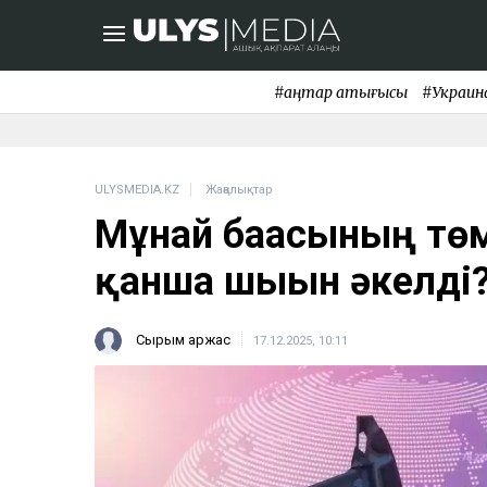
#қаңтар қақтығысы
#Украин
ULYSMEDIA.KZ
Жаңалықтар
Мұнай бағасының төм
қанша шығын әкелді
Сырым Қаржас
17.12.2025, 10:11