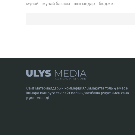
мұнай
мұнай бағасы
шығындар
бюджет