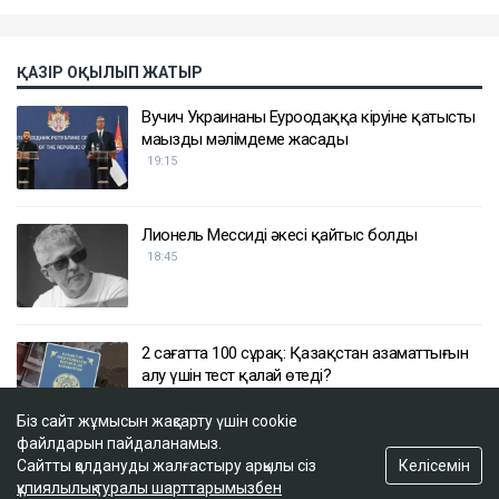
ҚАЗІР ОҚЫЛЫП ЖАТЫР
Вучич Украинаның Еуроодаққа кіруіне қатысты
маңызды мәлімдеме жасады
19:15
Лионель Мессидің әкесі қайтыс болды
18:45
2 сағатта 100 сұрақ: Қазақстан азаматтығын
алу үшін тест қалай өтеді?
17:59
Біз сайт жұмысын жақсарту үшін cookie
файлдарын пайдаланамыз.
Келісемін
Сайтты қолдануды жалғастыру арқылы сіз
Бельгия королі Филипп Қазақстанға
құпиялылық туралы шарттарымызбен
мемлекеттік сапармен келеді