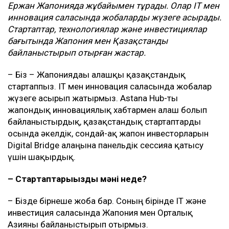
Ержан Жапонияда жұбайымен тұрады. Олар IT мен
инновация саласында жобаларды жүзеге асырады.
Стартаптар, технологиялар және инвестициялар
бағытында Жапония мен Қазақстанды
байланыстырып отырған жастар.
– Біз – Жапониядағы алғашқы қазақстандық
стартаппыз. IT мен инновация саласында жобалар
жүзеге асырып жатырмыз. Astana Hub-ты
жапондық инновациялық хабтармен алғаш болып
байланыстырдық, қазақстандық стартаптарды
осында әкелдік, сондай-ақ жапон инвесторларын
Digital Bridge алаңына панельдік сессияға қатысу
үшін шақырдық.
– Стартаптарыңыздың мәні неде?
– Бізде бірнеше жоба бар. Соның бірінде IT және
инвестиция саласында Жапония мен Орталық
Азияны байланыстырып отырмыз.