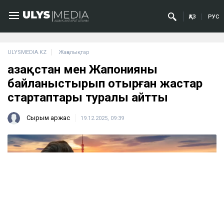
ҚАЗ
РУС
ULYSMEDIA.KZ
Жаңалықтар
Қазақстан мен Жапонияны
байланыстырып отырған жастар
стартаптары туралы айтты
Сырым Қаржас
19.12.2025, 09:39