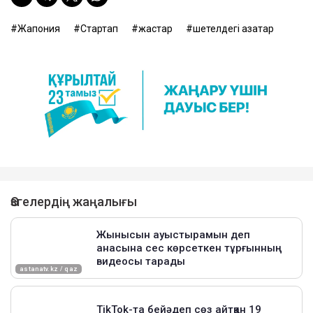
Жапония
Стартап
жастар
шетелдегі қазақтар