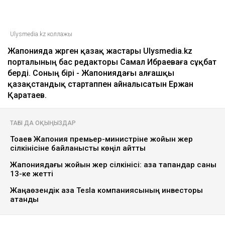
Ulysmedia.kz коллажы
Жапонияда жүрген қазақ жастары Ulysmedia.kz
порталының бас редакторы Самал Ибраеваға сұқбат
берді. Соның бірі - Жапониядағы алғашқы
қазақстандық стартаппен айналысатын Ержан
Қаратаев.
ТАҒЫ ДА ОҚЫҢЫЗДАР
Тоқаев Жапония премьер-министріне жойқын жер
сілкінісіне байланысты көңіл айтты
Жапониядағы жойқын жер сілкінісі: қаза тапқандар саны
13-ке жетті
Жаңаөзендік қазақ Tesla компаниясының инвесторы
атанды