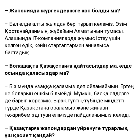
– Жапонияда жүргендеріңізге көп болды ма?
– Бұл елде алты жылдан бері тұрып келеміз. Өзім
Қостанайданмын, жұбайым Алматының тумасы.
Алғашында IT-компанияларда жұмыс істеу үшін
келген едік, кейін стартаптармен айналыса
бастадық.
– Болашақта Қазақстанға қайтасыздар ма, әлде
осында қаласыздар ма?
– Біз мұнда ұзаққа қаламыз деп ойламаймын. Ертең
не боларын ешкім білмейді. Мүмкін, басқа елдерге
де барып көрерміз. Бірақ түптің-түбінде міндетті
түрде Қазақстанға ораламыз және жинаған
тәжірибемізді туған елімізде пайдаланғымыз келеді.
– Қазақтарға жапондардан үйренуге тұрарлық
үш қасиет қандай?