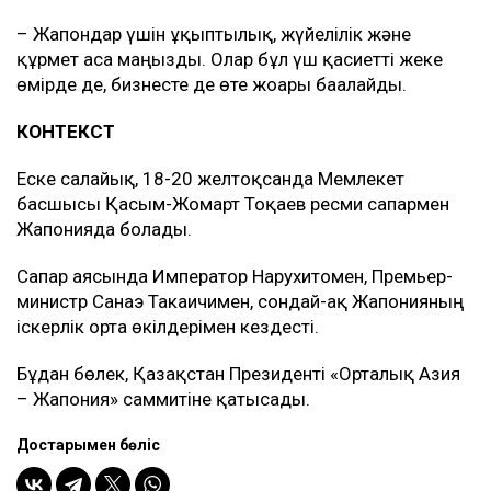
– Жапондар үшін ұқыптылық, жүйелілік және
құрмет аса маңызды. Олар бұл үш қасиетті жеке
өмірде де, бизнесте де өте жоғары бағалайды.
КОНТЕКСТ
Еске салайық, 18-20 желтоқсанда Мемлекет
басшысы Қасым-Жомарт Тоқаев ресми сапармен
Жапонияда болады.
Сапар аясында Император Нарухитомен, Премьер-
министр Санаэ Такаичимен, сондай-ақ Жапонияның
іскерлік орта өкілдерімен кездесті.
Бұдан бөлек, Қазақстан Президенті «Орталық Азия
– Жапония» саммитіне қатысады.
Достарыңмен бөліс