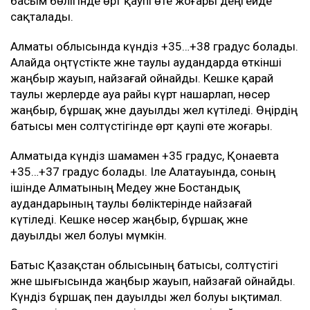
басым бөлігінде өрт қаупі өте жоғары деңгейде
сақталады.
Алматы облысында күндіз +35…+38 градус болады.
Алайда оңтүстікте және таулы аудандарда өткінші
жаңбыр жауып, найзағай ойнайды. Кешке қарай
таулы жерлерде ауа райы күрт нашарлап, нөсер
жаңбыр, бұршақ және дауылды жел күтіледі. Өңірдің
батысы мен солтүстігінде өрт қаупі өте жоғары.
Алматыда күндіз шамамен +35 градус, Қонаевта
+35…+37 градус болады. Іле Алатауында, соның
ішінде Алматының Медеу және Бостандық
аудандарының таулы бөліктерінде найзағай
күтіледі. Кешке нөсер жаңбыр, бұршақ және
дауылды жел болуы мүмкін.
Батыс Қазақстан облысының батысы, солтүстігі
және шығысында жаңбыр жауып, найзағай ойнайды.
Күндіз бұршақ пен дауылды жел болуы ықтимал.