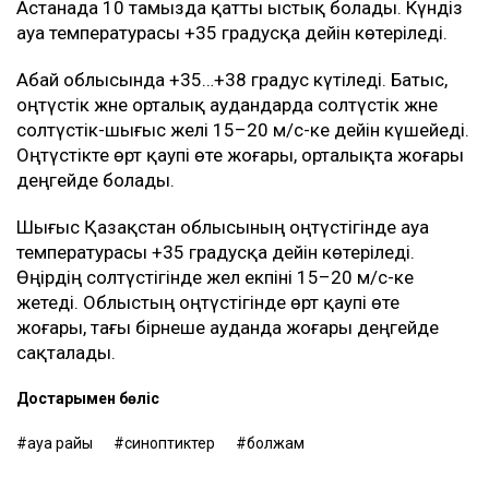
Астанада 10 тамызда қатты ыстық болады. Күндіз
ауа температурасы +35 градусқа дейін көтеріледі.
Абай облысында +35…+38 градус күтіледі. Батыс,
оңтүстік және орталық аудандарда солтүстік және
солтүстік-шығыс желі 15–20 м/с-ке дейін күшейеді.
Оңтүстікте өрт қаупі өте жоғары, орталықта жоғары
деңгейде болады.
Шығыс Қазақстан облысының оңтүстігінде ауа
температурасы +35 градусқа дейін көтеріледі.
Өңірдің солтүстігінде жел екпіні 15–20 м/с-ке
жетеді. Облыстың оңтүстігінде өрт қаупі өте
жоғары, тағы бірнеше ауданда жоғары деңгейде
сақталады.
Достарыңмен бөліс
ауа райы
синоптиктер
болжам