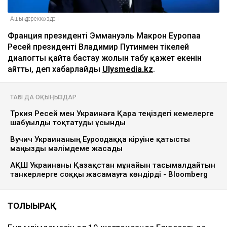
Ашық дереккөзден
Франция президенті Эммануэль Макрон Еуропаға
Ресей президенті Владимир Путинмен тікелей
диалогты қайта бастау жолын табу қажет екенін
айтты, деп хабарлайды
Ulysmedia.kz
.
ТАҒЫ ДА ОҚЫҢЫЗДАР
Түркия Ресей мен Украинаға Қара теңіздегі кемелерге
шабуылды тоқтатуды ұсынды
Вучич Украинаның Еуроодаққа кіруіне қатысты
маңызды мәлімдеме жасады
АҚШ Украинаны Қазақстан мұнайын тасымалдайтын
танкерлерге соққы жасамауға көндірді - Bloomberg
ТОЛЫҒЫРАҚ