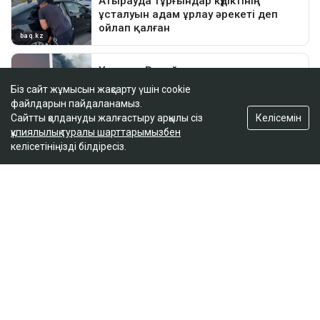
Біз сайт жұмысын жақсарту үшін cookie
файлдарын пайдаланамыз.
Келісемін
Сайтты қолдануды жалғастыру арқылы сіз
құпиялылық туралы шарттарымызбен
келісетініңізді білдіресіз.
ҚАЗІР ОҚЫЛЫП ЖАТЫР