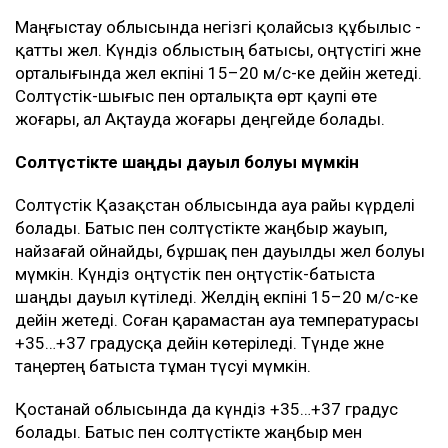
Маңғыстау облысында негізгі қолайсыз құбылыс -
қатты жел. Күндіз облыстың батысы, оңтүстігі және
орталығында жел екпіні 15–20 м/с-ке дейін жетеді.
Солтүстік-шығыс пен орталықта өрт қаупі өте
жоғары, ал Ақтауда жоғары деңгейде болады.
Солтүстікте шаңды дауыл болуы мүмкін
Солтүстік Қазақстан облысында ауа райы күрделі
болады. Батыс пен солтүстікте жаңбыр жауып,
найзағай ойнайды, бұршақ пен дауылды жел болуы
мүмкін. Күндіз оңтүстік пен оңтүстік-батыста
шаңды дауыл күтіледі. Желдің екпіні 15–20 м/с-ке
дейін жетеді. Соған қарамастан ауа температурасы
+35…+37 градусқа дейін көтеріледі. Түнде және
таңертең батыста тұман түсуі мүмкін.
Қостанай облысында да күндіз +35…+37 градус
болады. Батыс пен солтүстікте жаңбыр мен