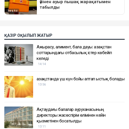
ҚАЗІР ОҚЫЛЫП ЖАТЫР
Ажырасу, алимент, бала дауы: Қазақстан
соттарындағы отбасылық істер көбейіп
келеді
14:14
Қазақстанда үш күн бойы аптап ыстық болады
13:56
Ақтаудағы балалар ауруханасының
директоры жасөспірім өлімінен кейін
қызметінен босатылды
13:11