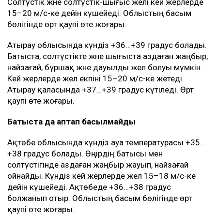
Солтүстік және солтүстік-шығыс желі кей жерлерде
15–20 м/с-ке дейін күшейеді. Облыстың басым
бөлігінде өрт қаупі өте жоғары.
Атырау облысында күндіз +36…+39 градус болады.
Батыста, солтүстікте және шығыста аздаған жаңбыр,
найзағай, бұршақ және дауылды жел болуы мүмкін.
Кей жерлерде жел екпіні 15–20 м/с-ке жетеді.
Атырау қаласында +37…+39 градус күтіледі. Өрт
қаупі өте жоғары.
Батыста да аптап басылмайды
Ақтөбе облысында күндіз ауа температурасы +35…
+38 градус болады. Өңірдің батысы мен
солтүстігінде аздаған жаңбыр жауып, найзағай
ойнайды. Күндіз кей жерлерде жел 15–18 м/с-ке
дейін күшейеді. Ақтөбеде +36…+38 градус
болжанып отыр. Облыстың басым бөлігінде өрт
қаупі өте жоғары.