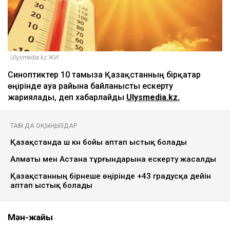
Ulysmedia.kz ЖИ
Синоптиктер 10 тамызға Қазақстанның бірқатар
өңірінде ауа райына байланысты ескерту
жариялады, деп хабарлайды
Ulysmedia.kz.
ТАҒЫ ДА ОҚЫҢЫЗДАР
Қазақстанда үш күн бойы аптап ыстық болады
Алматы мен Астана тұрғындарына ескерту жасалды
Қазақстанның бірнеше өңірінде +43 градусқа дейін
аптап ыстық болады
Мән-жайы