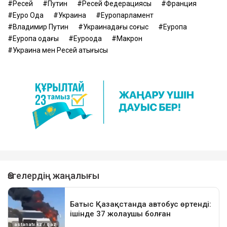
Ресей
Путин
Ресей Федерациясы
Франция
Еуро Одақ
Украина
Еуропарламент
Владимир Путин
Украинадағы соғыс
Еуропа
Еуропа одағы
Еуроодақ
Макрон
Украина мен Ресей қақтығысы