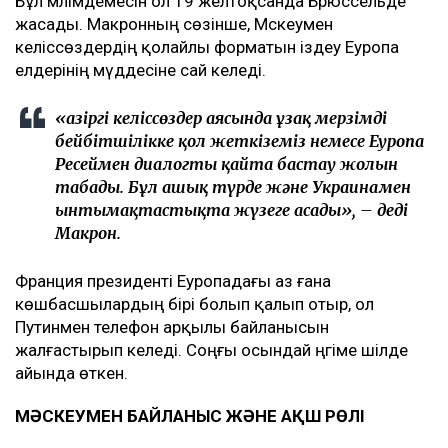
Бұл мәлімдемесін ол 19 желтоқсанда Брюссельде
жасады. Макронның сөзінше, Мәскеумен
келіссөздердің қолайлы форматын іздеу Еуропа
елдерінің мүддесіне сай келеді.
«Қазіргі келіссөздер аясында ұзақ мерзімді
бейбітшілікке қол жеткіземіз немесе Еуропа
Ресеймен диалогты қайта бастау жолын
табады. Бұл ашық түрде және Украинамен
ынтымақтастықта жүзеге асады», – деді
Макрон.
Франция президенті Еуропадағы аз ғана
көшбасшылардың бірі болып қалып отыр, ол
Путинмен телефон арқылы байланысын
жалғастырып келеді. Соңғы осындай әңгіме шілде
айында өткен.
МӘСКЕУМЕН БАЙЛАНЫС ЖӘНЕ АҚШ РӨЛІ