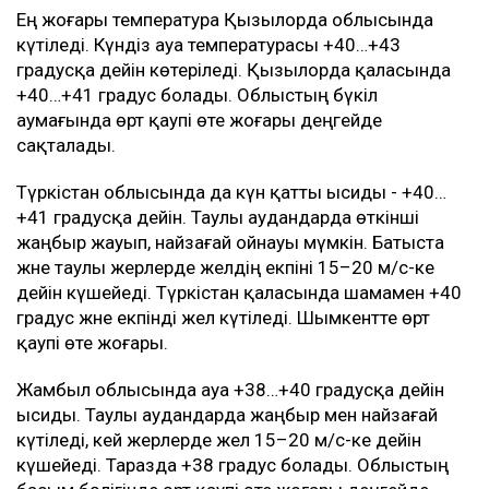
Ең жоғары температура Қызылорда облысында
күтіледі. Күндіз ауа температурасы +40…+43
градусқа дейін көтеріледі. Қызылорда қаласында
+40…+41 градус болады. Облыстың бүкіл
аумағында өрт қаупі өте жоғары деңгейде
сақталады.
Түркістан облысында да күн қатты ысиды - +40…
+41 градусқа дейін. Таулы аудандарда өткінші
жаңбыр жауып, найзағай ойнауы мүмкін. Батыста
және таулы жерлерде желдің екпіні 15–20 м/с-ке
дейін күшейеді. Түркістан қаласында шамамен +40
градус және екпінді жел күтіледі. Шымкентте өрт
қаупі өте жоғары.
Жамбыл облысында ауа +38…+40 градусқа дейін
ысиды. Таулы аудандарда жаңбыр мен найзағай
күтіледі, кей жерлерде жел 15–20 м/с-ке дейін
күшейеді. Таразда +38 градус болады. Облыстың