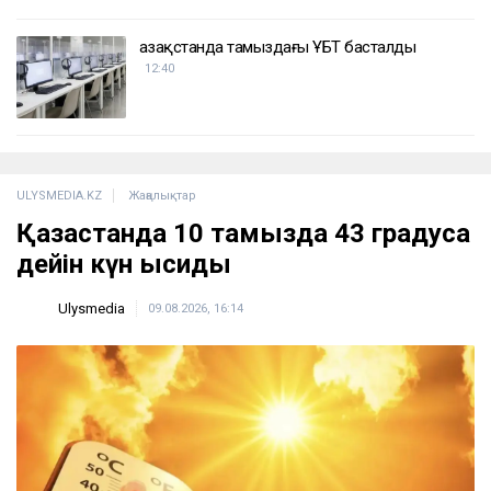
Қазақстанда тамыздағы ҰБТ басталды
12:40
ULYSMEDIA.KZ
Жаңалықтар
Қазақстанда 10 тамызда 43 градусқа
дейін күн ысиды
Ulysmedia
09.08.2026, 16:14