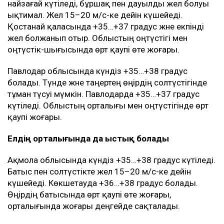
найзағай күтіледі, бұршақ пен дауылды жел болуы
ықтимал. Жел 15–20 м/с-ке дейін күшейеді.
Қостанай қаласында +35…+37 градус және екпінді
жел болжанып отыр. Облыстың оңтүстігі мен
оңтүстік-шығысында өрт қаупі өте жоғары.
Павлодар облысында күндіз +35…+38 градус
болады. Түнде және таңертең өңірдің солтүстігінде
тұман түсуі мүмкін. Павлодарда +35…+37 градус
күтіледі. Облыстың орталығы мен оңтүстігінде өрт
қаупі жоғары.
Елдің орталығында да ыстық болады
Ақмола облысында күндіз +35…+38 градус күтіледі.
Батыс пен солтүстікте жел 15–20 м/с-ке дейін
күшейеді. Көкшетауда +36…+38 градус болады.
Өңірдің батысында өрт қаупі өте жоғары,
орталығында жоғары деңгейде сақталады.