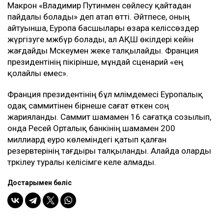
Макрон «Владимир Путинмен сөйлесу қайтадан
пайдалы болады» деп атап өтті. Әйтпесе, оның
айтуынша, Еуропа басшылары өзара келіссөздер
жүргізуге мәжбүр болады, ал АҚШ өкілдері кейін
жағдайды Мәскеумен жеке талқылайды. Франция
президентінің пікірінше, мұндай сценарий «ең
қолайлы емес».
Франция президентінің бұл мәлімдемесі Еуропалық
одақ саммитінен бірнеше сағат өткен соң
жарияланды. Саммит шамамен 16 сағатқа созылып,
онда Ресей Орталық банкінің шамамен 200
миллиард еуро көлеміндегі қатып қалған
резервтерінің тағдыры талқыланды. Алайда оларды
тәркілеу туралы келісімге келе алмады.
Достарыңмен бөліс