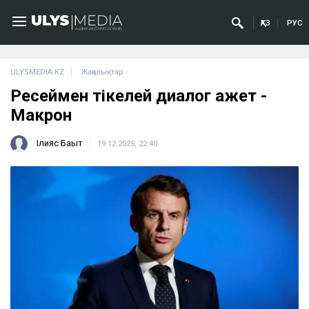
ҚАЗ
РУС
ULYSMEDIA.KZ
Жаңалықтар
Ресеймен тікелей диалог қажет -
Макрон
Ілияс Бақыт
19.12.2025, 22:40