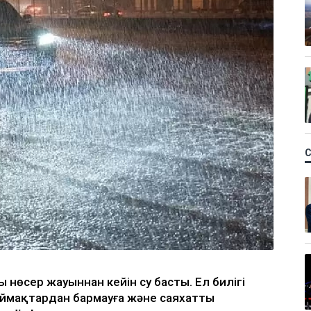
ы нөсер жауыннан кейін су басты. Ел билігі
аймақтардан бармауға және саяхатты