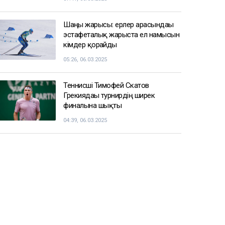
Шаңғы жарысы: ерлер арасындағы
эстафеталық жарыста ел намысын
кімдер қорғайды
05:26, 06.03.2025
Теннисші Тимофей Скатов
Грекиядағы турнирдің ширек
финалына шықты
04:39, 06.03.2025