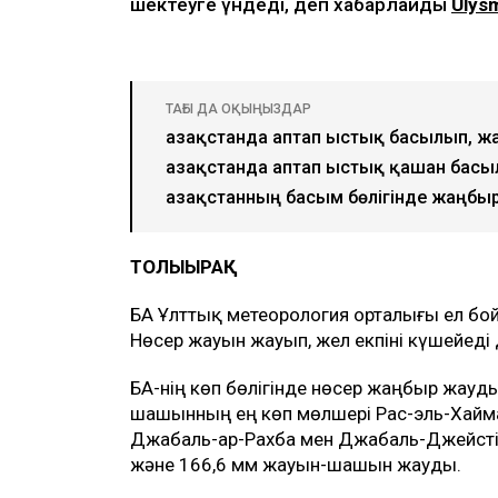
шектеуге үндеді, деп хабарлайды
Ulys
ТАҒЫ ДА ОҚЫҢЫЗДАР
Қазақстанда аптап ыстық басылып, 
Қазақстанда аптап ыстық қашан бас
Қазақстанның басым бөлігінде жаңбы
ТОЛЫҒЫРАҚ
БАӘ Ұлттық метеорология орталығы ел б
Нөсер жауын жауып, жел екпіні күшейед
БАӘ-нің көп бөлігінде нөсер жаңбыр жауд
шашынның ең көп мөлшері Рас-эль-Хаймад
Джабаль-ар-Рахба мен Джабаль-Джейсті
және 166,6 мм жауын-шашын жауды.