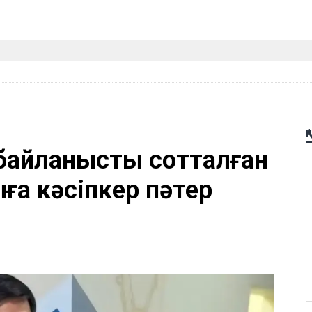
Қ
байланысты сотталған
а кәсіпкер пәтер