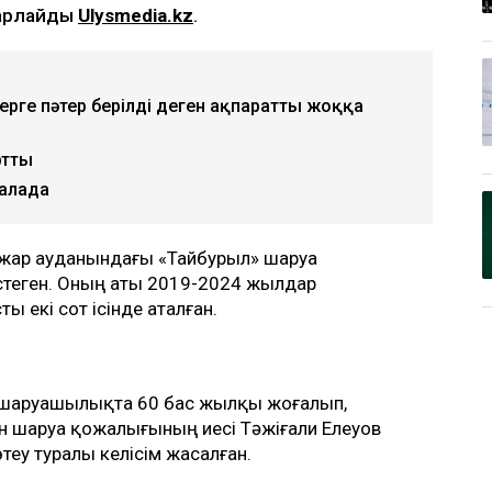
барлайды
Ulysmedia.kz
.
ерге пәтер берілді деген ақпаратты жоққа
ртты
қалада
лжар ауданындағы «Тайбурыл» шаруа
еген. Оның аты 2019-2024 жылдар
 екі сот ісінде аталған.
 шаруашылықта 60 бас жылқы жоғалып,
ін шаруа қожалығының иесі Тәжіғали Елеуов
еу туралы келісім жасалған.