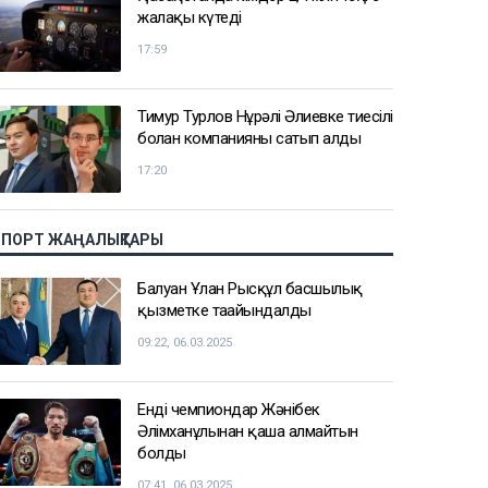
жалақы күтеді
17:59
Тимур Турлов Нұрәлі Әлиевке тиесілі
болған компанияны сатып алды
17:20
СПОРТ ЖАҢАЛЫҚТАРЫ
Балуан Ұлан Рысқұл басшылық
қызметке тағайындалды
09:22, 06.03.2025
Енді чемпиондар Жәнібек
Әлімханұлынан қаша алмайтын
болды
07:41, 06.03.2025