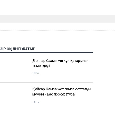
АЗІР ОҚЫЛЫП ЖАТЫР
Доллар бағамы үш күн қатарынан
төмендеді
18:52
Қайсар Қамза жеті жылға сотталуы
мүмкін - Бас прокуратура
18:10