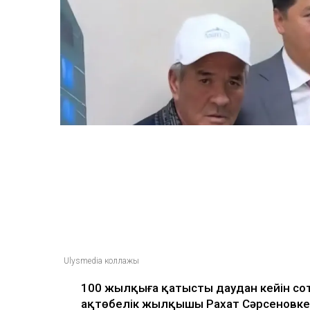
Ulysmedia коллажы
100 жылқыға қатысты даудан кейін со
ақтөбелік жылқышы Рахат Сәрсеновке 