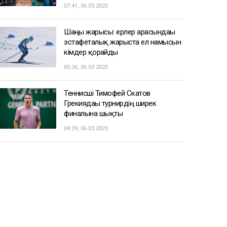
07:41, 06.03.2025
Шаңғы жарысы: ерлер арасындағы
эстафеталық жарыста ел намысын
кімдер қорғайды
05:26, 06.03.2025
Теннисші Тимофей Скатов
Грекиядағы турнирдің ширек
финалына шықты
04:39, 06.03.2025