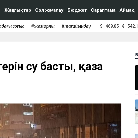
Жаңалықтар
Сол жағалау
Бюджет
Сараптама
Аймақ
адағы соғыс
#жемқорлық
#тағайындау
$
469.85
€
542.
Қ
терін су басты, қаза