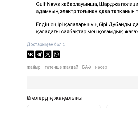
Gulf News хабарлауынша, Шарджа полиция
адамның электр тоғынан қаза тапқанын т
Елдің ең ірі қалаларының бірі Дубайды да
қаладағы саябақтар мен қоғамдық жаға
Достарыңмен бөліс
жаңбыр
төтенше жағдай
БАӘ
нөсер