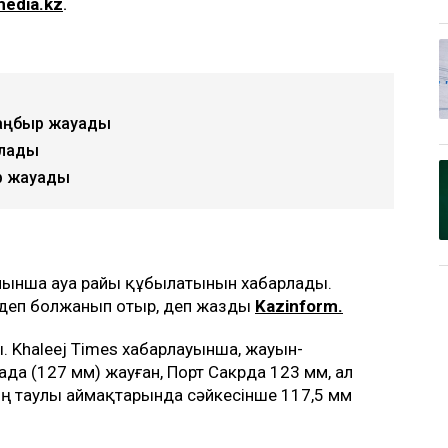
media.kz
.
жаңбыр жауады
ылады
р жауады
ойынша ауа райы құбылатынын хабарлады.
і деп болжанып отыр, деп жазды
Kazinform.
ы. Khaleej Times хабарлауынша, жауын-
а (127 мм) жауған, Порт Сакрда 123 мм, ал
ң таулы аймақтарында сәйкесінше 117,5 мм