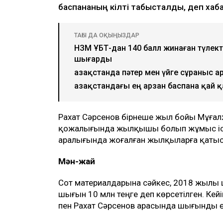
баспананың кілті табысталды, деп ха
ТАҒЫ ДА ОҚЫҢЫЗДАР
НЗМ ҰБТ-дан 140 балл жинаған түлект
шығарды
Қазақстанда пәтер мен үйге сұраныс а
Қазақстандағы ең арзан баспана қай 
Рахат Сәрсенов бірнеше жыл бойы Мұға
қожалығында жылқышы болып жұмыс іст
аралығында жоғалған жылқыларға қатысты
Мән-жай
Сот материалдарына сәйкес, 2018 жылы
шығын 10 млн теңге деп көрсетілген. Кей
пен Рахат Сәрсенов арасында шығынды өт