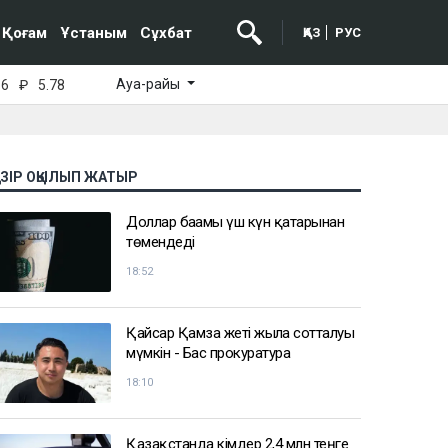
Қоғам
Ұстаным
Сұхбат
ҚАЗ
РУС
Ауа-райы
16
₽
5.78
АЗІР ОҚЫЛЫП ЖАТЫР
Доллар бағамы үш күн қатарынан
төмендеді
18:52
Қайсар Қамза жеті жылға сотталуы
мүмкін - Бас прокуратура
18:10
Қазақстанда кімдер 2,4 млн теңге