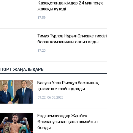
Қазақстанда кімдер 2,4 млн теңге
жалақы күтеді
17:59
Тимур Турлов Нұрәлі Әлиевке тиесілі
болған компанияны сатып алды
17:20
СПОРТ ЖАҢАЛЫҚТАРЫ
Балуан Ұлан Рысқұл басшылық
қызметке тағайындалды
09:22, 06.03.2025
Енді чемпиондар Жәнібек
Әлімханұлынан қаша алмайтын
болды