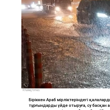
Khaleej times
Біріккен Араб Әмірліктеріндегі қалалард
тұрғындарды үйде отыруға, су басқан 