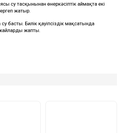
сы су тасқынынан өнеркәсіптік аймақта екі
ергеп жатыр.
 су басты. Билік қауіпсіздік мақсатында
жайларды жапты.