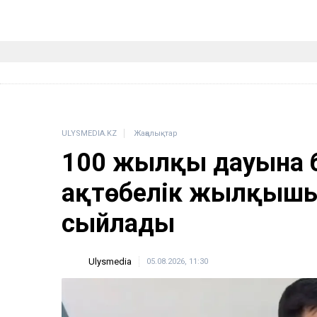
ULYSMEDIA.KZ
Жаңалықтар
100 жылқы дауына 
ақтөбелік жылқышығ
сыйлады
Ulysmedia
05.08.2026, 11:30