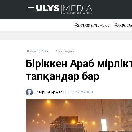
#қаңтар қақтығысы
#Украин
ULYSMEDIA.KZ
Жаңалықтар
Біріккен Араб Әмірлік
тапқандар бар
Сырым Қаржас
20.12.2025, 16:05