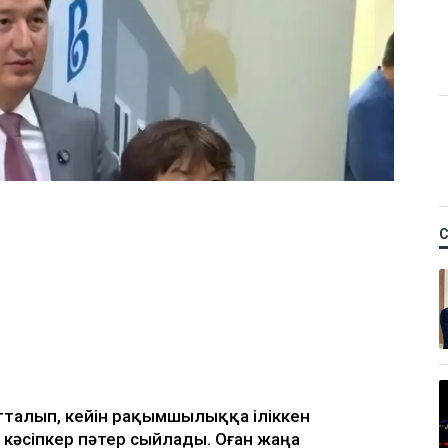
тталып, кейін рақымшылыққа іліккен
кәсіпкер пәтер сыйлады. Оған жаңа