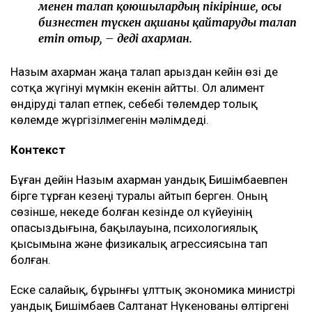
Енді осы келісім оның үстінен қаржылық талап
қоюға негіз болып отыр.
– Ол кезде өзімді керемет отбасына келдім
деп ойладым және ешқандай қауіп-қатерді
байқамадым. Қазір сенімгерлік басқару
шартының тұзаққа айналуы мүмкін екенін
түсіндім. Арада бірнеше жыл өткен соң
менен талап қоюшылардың пікірінше, осы
бизнестен түскен ақшаны қайтаруды талап
етіп отыр, – деді Қахарман.
Назым Қахарман жаңа талап арыздан кейін өзі де
сотқа жүгінуі мүмкін екенін айтты. Ол алимент
өндіруді талап етпек, себебі төлемдер толық
көлемде жүргізілмегенін мәлімдеді.
Контекст