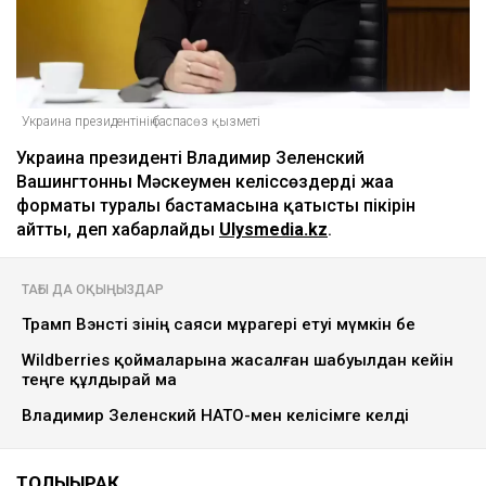
Украина президентінің баспасөз қызметі
Украина президенті Владимир Зеленский
Вашингтонның Мәскеумен келіссөздердің жаңа
форматы туралы бастамасына қатысты пікірін
айтты, деп хабарлайды
Ulysmedia.kz
.
ТАҒЫ ДА ОҚЫҢЫЗДАР
Трамп Вэнсті өзінің саяси мұрагері етуі мүмкін бе
Wildberries қоймаларына жасалған шабуылдан кейін
теңге құлдырай ма
Владимир Зеленский НАТО-мен келісімге келді
ТОЛЫҒЫРАҚ