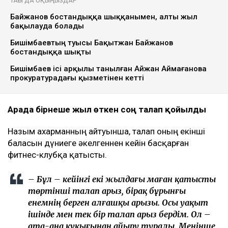
Назым Қахарман бұрынғы күйеуі Қуандық
Бишімбаевтың анасы өзіне қатысты 25 млн теңгеге
жуық сома өндіру туралы талап арыз бергенін
мәлімдеді. Оның айтуынша, бұл – сотталған экс-
министрдің отбасы кейінгі екі жылда өзіне қарсы
берген төртінші талап арыз, деп
хабарлайды
Ulysmedia.kz
.
ТАҒЫ ДА ОҚЫҢЫЗДАР
Байжанов бостандыққа шыққанымен, алты жыл
бақылауда болады
Бишімбаевтың туысы Бақытжан Байжанов
бостандыққа шықты
Бишімбаев ісі арқылы танылған Айжан Аймағанова
прокуратурадағы қызметінен кетті
Арада бірнеше жыл өткен соң талап қойылды