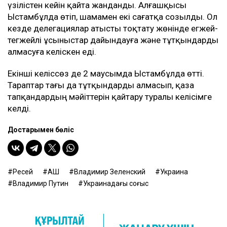
үзілістен кейін қайта жанданды. Алғашқысы
Ыстамбұлда өтіп, шамамен екі сағатқа созылды. Ол
кезде делегациялар атысты тоқтату жөнінде егжей-
тегжейлі ұсыныстар дайындауға және тұтқындарды
алмасуға келіскен еді.
Екінші келіссөз де 2 маусымда Ыстамбұлда өтті.
Тараптар тағы да тұтқындарды алмасып, қаза
тапқандардың мәйіттерін қайтару туралы келісімге
келді.
Достарыңмен бөліс
Ресей
АҚШ
Владимир Зеленский
Украина
Владимир Путин
Украинадағы соғыс