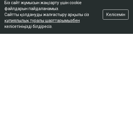
Біз сайт жұмысын жақсарту үшін cookie
файлдарын пайдаланамыз.
Келісемін
Сайтты қолдануды жалғастыру арқылы сіз
құпиялылық туралы шарттарымызбен
келісетініңізді білдіресіз.
ҚАЗІР ОҚЫЛЫП ЖАТЫР
Тоқтар Төлешов 21 жылдық жазасын қысқартуға
тырысып жатыр