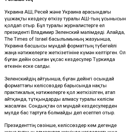
Украина АҚШ, Ресей және Украина арасындағы
үшжақты кездесу өткізу туралы АҚШ-тың ұсынысын
қолдап отыр. Бұл туралы журналистерге ел
президенті Владимир Зеленский мәлімдеді. Алайда,
The Times of Israel басылымының жазуынша,
Украина басшысы мұндай форматтың түбегейлі
жаңа нәтижелерге жеткізетініне күмән келтірген. Ол
бұған дейін осыған ұқсас кездесулер Түркияда
өткенін еске салды.
Зеленскийдің айтуынша, бұған дейінгі осындай
форматтағы келіссөздер барысында нақты
практикалық нәтижелерге қол жеткізілген, атап
айтқанда, тұтқындарды алмасу туралы келісім
жасалған. Сондықтан ол мұндай кездесулерден
мүлде бас тартуға болмайды деп есептеп отыр.
Президенттің сөзінше, келіссөздер кем дегенде
жаңа тұтқын алмасулар жөнінде уағдаластыққа