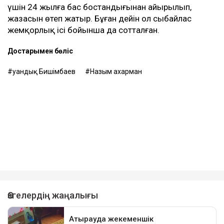
Бұған дейін Назым Қахарман Қуандық Бишімбаевпен
бірге тұрған кезеңі туралы айтып берген. Оның
сөзінше, некеде болған кезінде ол күйеуінің
опасыздығына, бақылауына, психологиялық
қысымына және физикалық агрессиясына тап
болған.
Еске салайық, бұрынғы ұлттық экономика министрі
Қуандық Бишімбаев Салтанат Нүкенованы өлтіргені
үшін 24 жылға бас бостандығынан айырылып,
жазасын өтеп жатыр. Бұған дейін ол сыбайлас
жемқорлық ісі бойынша да сотталған.
Достарыңмен бөліс
Қуандық Бишімбаев
Назым Қахарман