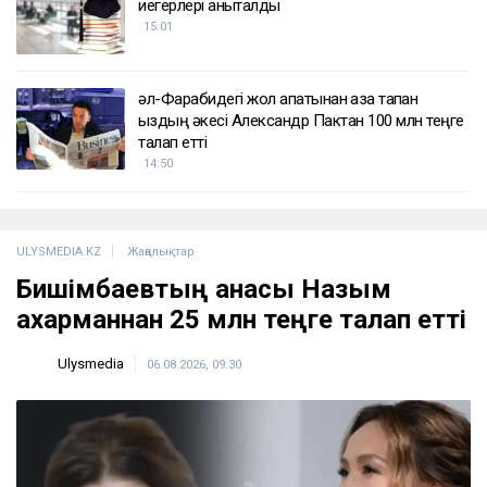
тырысып жатыр
15:56
«Жедел жәрдем мен өрт сөндірушілер кіре
алмайды»: Астана тұрғындары құрылысқа
наразы
15:49
Мемлекеттік білім беру гранттарының
иегерлері анықталды
15:01
әл-Фарабидегі жол апатынан қаза тапқан
қыздың әкесі Александр Пактан 100 млн теңге
талап етті
14:50
ULYSMEDIA.KZ
Жаңалықтар