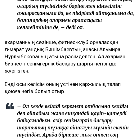
Назым Қахарманның айтуынша, талап оның екінші
баласын дүниеге әкелгеннен кейін басқарған
фитнес-клубқа қатысты.
– Бұл – кейінгі екі жылдағы маған қатысты
төртінші талап арыз, бірақ бұрынғы
енемнің берген алғашқы арызы. Осы уақыт
ішінде мен тек бір талап арыз бердім. Ол –
ата-ана құқығынан айыру туралы. Меніңше,
олардың түсінігінде бәріне мен кінәлімін:
ажырасқаныма да, өз пікірімді айтқаныма да,
балалардың олармен араласқысы
келмейтініне де, – деді ол.
Қахарманның сөзінше, фитнес-клуб орналасқан
ғимарат Қуандық Бишімбаевтың анасы Альмира
Нұрлыбекованың атына рәсімделген. Ал Қахарман
бизнесті сенімгерлік басқару шарты негізінде
жүргізген.