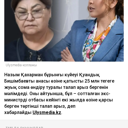
Бишімбаевтың анасы Назым
Қахарманнан 25 млн теңге талап етті
Ulysmedia
06.08.2026, 09:30
Ulysmedia коллажы