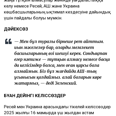
келу немесе Ресей, АҚШ және Украина
көшбасшыларының ықтимал кездесуіне дайындық
үшін пайдалы болуы мүмкін.
ДӘЙЕКСӨЗ
— Мен бұл туралы бірнеше рет айттым.
Қиын мәселелер бар, оларды мемлекет
басшыларының өзі шешуі керек. Сондықтан
егер нәтиже — тұтқын алмасу немесе басқа
да келісімдер болса, мен оған қарсы бола
алмаймын. Біз бұл жағдайда АҚШ-тың
ұсынысын қолдаймыз. Қалай боларын көре
жатармыз, — деді Зеленский.
БҰҒАН ДЕЙІНГІ КЕЛІССӨЗДЕР
Ресей мен Украина арасындағы тікелей келіссөздер
2025 жылғы 16 мамырда үш жылдан астам