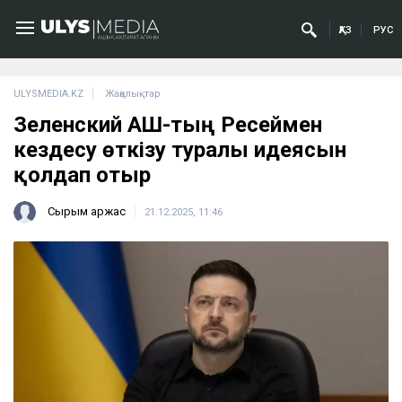
ҚАЗ
РУС
ULYSMEDIA.KZ
Жаңалықтар
Зеленский АҚШ-тың Ресеймен
кездесу өткізу туралы идеясын
қолдап отыр
Сырым Қаржас
21.12.2025, 11:46