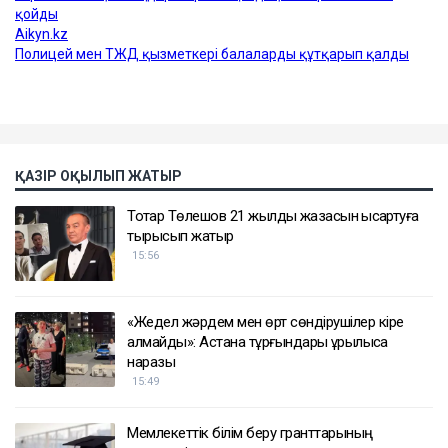
ҚАЗІР ОҚЫЛЫП ЖАТЫР
Тоқтар Төлешов 21 жылдық жазасын қысқартуға