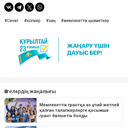
Сенат
кәсіпкер
заң
мемлекеттік қызметкер