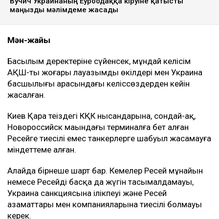
Вучич Украинаның Еуроодаққа кіруіне қатысты
маңызды мәлімдеме жасады
Мән-жайы
Басылым деректеріне сүйенсек, мұндай келісім
АҚШ-тың жоғары лауазымды өкілдері мен Украина
басшылығы арасындағы келіссөздерден кейін
жасалған.
Киев Қара теңіздегі КҚК нысандарына, сондай-ақ,
Новороссийск маңындағы терминалға бет алған
Ресейге тиесілі емес танкерлерге шабуыл жасамауға
міндеттеме алған.
Алайда бірнеше шарт бар. Кемелер Ресей мұнайын
немесе Ресейдің басқа да жүгін тасымалдамауы,
Украина санкциясына ілікпеуі және Ресей
азаматтары мен компанияларына тиесілі болмауы
керек.