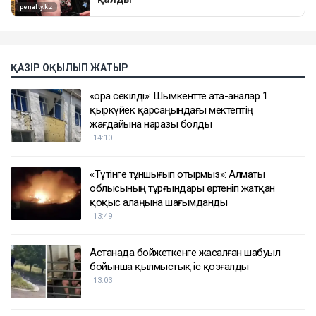
ҚАЗІР ОҚЫЛЫП ЖАТЫР
«Қора секілді»: Шымкентте ата-аналар 1
қыркүйек қарсаңындағы мектептің
жағдайына наразы болды
14:10
«Түтінге тұншығып отырмыз»: Алматы
облысының тұрғындары өртеніп жатқан
қоқыс алаңына шағымданды
13:49
Астанада бойжеткенге жасалған шабуыл
бойынша қылмыстық іс қозғалды
13:03