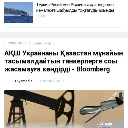
Түркия Ресей мен Украинаға Қара теңіздегі
кемелерге шабуылды тоқтатуды ұсынды
12:29
ULYSMEDIA.KZ
Жаңалықтар
АҚШ Украинаны Қазақстан мұнайын
тасымалдайтын танкерлерге соққы
жасамауға көндірді - Bloomberg
Ulysmedia
08.08.2026, 11:19