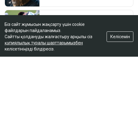
Біз сайт жұмысын жақсарту үшін cookie
файлдарын пайдаланамыз.
Келісемін
Сайтты қолдануды жалғастыру арқылы сіз
құпиялылық туралы шарттарымызбен
келісетініңізді білдіресіз.
ҚАЗІР ОҚЫЛЫП ЖАТЫР
«Қора секілді»: Шымкентте ата-аналар 1
қыркүйек қарсаңындағы мектептің