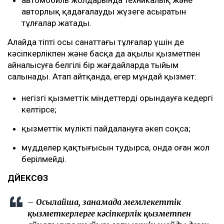
автомобиль жолдарында техникалық және
авторлық қадағалауды жүзеге асыратын
тұлғалар жатады.
Алайда тіпті осы санаттағы тұлғалар үшін де
кәсіпкерлікпен және басқа да ақылы қызметпен
айналысуға белгілі бір жағдайларда тыйым
салынады. Атап айтқанда, егер мұндай қызмет:
негізгі қызметтік міндеттерді орындауға кедергі
келтірсе;
қызметтік мүлікті пайдалануға әкеп соқса;
мүдделер қақтығысын тудырса, онда оған жол
берілмейді.
ДӘЙЕКСӨЗ
– Осылайша, заңнамада мемлекеттік
қызметкерлерге кәсіпкерлік қызметпен