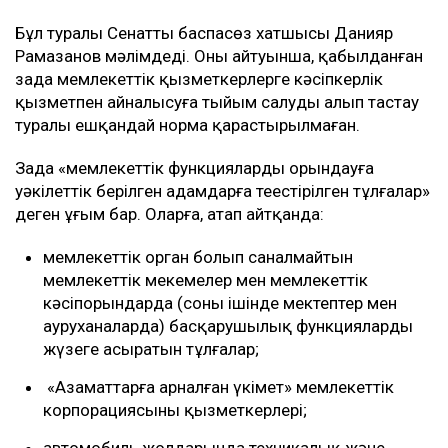
Бұл туралы Сенаттың баспасөз хатшысы Данияр
Рамазанов мәлімдеді. Оның айтуынша, қабылданған
заңда мемлекеттік қызметкерлерге кәсіпкерлік
қызметпен айналысуға тыйым салуды алып тастау
туралы ешқандай норма қарастырылмаған.
Заңда «мемлекеттік функцияларды орындауға
уәкілеттік берілген адамдарға теңестірілген тұлғалар»
деген ұғым бар. Оларға, атап айтқанда:
мемлекеттік орган болып саналмайтын
мемлекеттік мекемелер мен мемлекеттік
кәсіпорындарда (соның ішінде мектептер мен
ауруханаларда) басқарушылық функцияларды
жүзеге асыратын тұлғалар;
«Азаматтарға арналған үкімет» мемлекеттік
корпорациясының қызметкерлері;