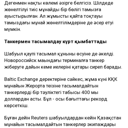
Дегенмен нақты көлемі әзірге белгісіз. Шілдеде
жөнелтілуі тиіс мұнайдың бір бөлігі тамызға
ауыстырылған. Ал жұмыстың қайта тоқтауы
тамыздағы мұнай жөнелтілімдеріне де әсер етуі
мүмкін.
Танкермен тасымалдау күрт қымбаттады
Шабуыл қаупі тасымал құнының өсуіне де әкелді.
Новороссийск маңындағы терминалға танкер
жіберуге дайын кеме иелерінің қатары сиреп барады.
Baltic Exchange деректеріне сәйкес, жұма күні КҚК
мұнайын Жерорта теңізіне тасымалдайтын
танкерлердің бір тәуліктегі табысы 400 мың
доллардан асты. Бұл - осы бағыттағы рекорд
көрсеткіш.
Бұған дейін Reuters шабуылдардан кейін Қазақстан
мұнайын тасымалдайтын танкерлер экипаждары