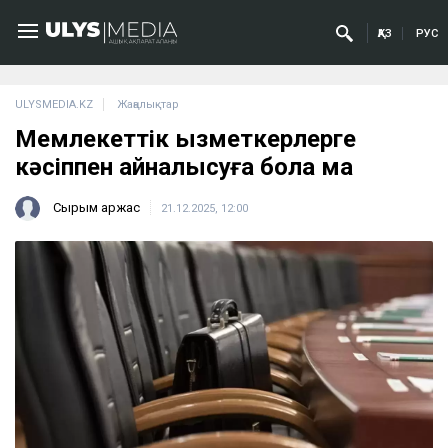
ҚАЗ
РУС
ULYSMEDIA.KZ
Жаңалықтар
Мемлекеттік қызметкерлерге
кәсіппен айналысуға бола ма
Сырым Қаржас
21.12.2025, 12:00