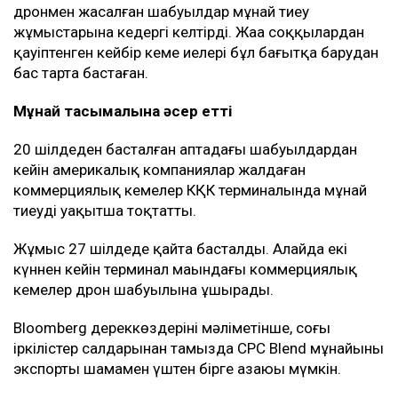
дронмен жасалған шабуылдар мұнай тиеу
жұмыстарына кедергі келтірді. Жаңа соққылардан
қауіптенген кейбір кеме иелері бұл бағытқа барудан
бас тарта бастаған.
Мұнай тасымалына әсер етті
20 шілдеден басталған аптадағы шабуылдардан
кейін америкалық компаниялар жалдаған
коммерциялық кемелер КҚК терминалында мұнай
тиеуді уақытша тоқтатты.
Жұмыс 27 шілдеде қайта басталды. Алайда екі
күннен кейін терминал маңындағы коммерциялық
кемелер дрон шабуылына ұшырады.
Bloomberg дереккөздерінің мәліметінше, соңғы
іркілістер салдарынан тамызда CPC Blend мұнайының
экспорты шамамен үштен бірге азаюы мүмкін.