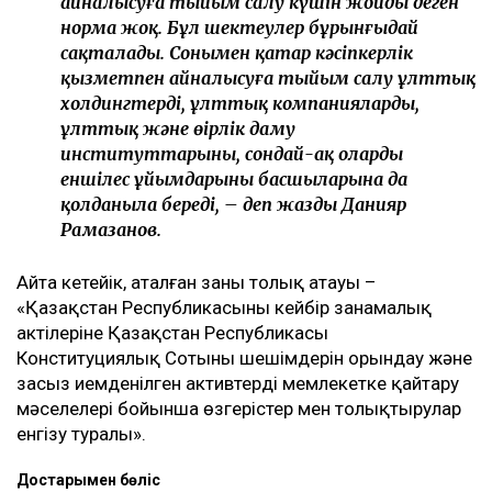
айналысуға тыйым салу күшін жойды деген
норма жоқ. Бұл шектеулер бұрынғыдай
сақталады. Сонымен қатар кәсіпкерлік
қызметпен айналысуға тыйым салу ұлттық
холдингтердің, ұлттық компаниялардың,
ұлттық және өңірлік даму
институттарының, сондай-ақ олардың
еншілес ұйымдарының басшыларына да
қолданыла береді, – деп жазды Данияр
Рамазанов.
Айта кетейік, аталған заңның толық атауы –
«Қазақстан Республикасының кейбір заңнамалық
актілеріне Қазақстан Республикасы
Конституциялық Сотының шешімдерін орындау және
заңсыз иемденілген активтерді мемлекетке қайтару
мәселелері бойынша өзгерістер мен толықтырулар
енгізу туралы».
Достарыңмен бөліс