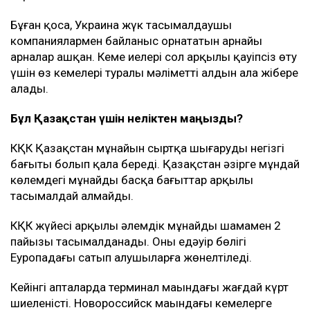
Бұған қоса, Украина жүк тасымалдаушы
компаниялармен байланыс орнататын арнайы
арналар ашқан. Кеме иелері сол арқылы қауіпсіз өту
үшін өз кемелері туралы мәліметті алдын ала жібере
алады.
Бұл Қазақстан үшін неліктен маңызды?
КҚК Қазақстан мұнайын сыртқа шығарудың негізгі
бағыты болып қала береді. Қазақстан әзірге мұндай
көлемдегі мұнайды басқа бағыттар арқылы
тасымалдай алмайды.
КҚК жүйесі арқылы әлемдік мұнайдың шамамен 2
пайызы тасымалданады. Оның едәуір бөлігі
Еуропадағы сатып алушыларға жөнелтіледі.
Кейінгі апталарда терминал маңындағы жағдай күрт
шиеленісті. Новороссийск маңындағы кемелерге