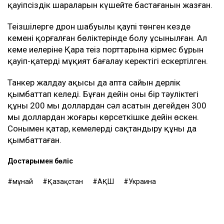
қауіпсіздік шараларын күшейте бастағанын жазған.
Теңізшілерге дрон шабуылы қаупі төнген кезде
кеменің қорғалған бөліктерінде болу ұсынылған. Ал
кеме иелеріне Қара теңіз порттарына кірмес бұрын
қауіп-қатерді мұқият бағалау керектігі ескертілген.
Танкер жалдау ақысы да апта сайын дерлік
қымбаттап келеді. Бұған дейін оның бір тәуліктегі
құны 200 мың доллардан сәл асатын деңгейден 300
мың доллардан жоғары көрсеткішке дейін өскен.
Сонымен қатар, кемелерді сақтандыру құны да
қымбаттаған.
Достарыңмен бөліс
мұнай
Қазақстан
АҚШ
Украина