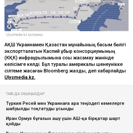
Ulysmedia.kz коллажы
АҚШ Украинамен Қазақстан мұнайының басым бөлігі
экспортталатын Каспий құбыр консорциумының
(КҚК) инфрақұрылымына соққы жасамау жөнінде
келісімге келді. Бұл туралы америкалық шенеунікке
сілтеме жасаған Bloomberg жазды, деп хабарлайды
Ulysmedia.kz.
ТАҒЫ ДА ОҚЫҢЫЗДАР
Түркия Ресей мен Украинаға Қара теңіздегі кемелерге
шабуылды тоқтатуды ұсынды
Иран Ормуз бұғазын ашу үшін АҚШ-қа бірқатар шарт
қойды