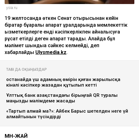
ysia.ru
19 желтоқсанда өткен Сенат отырысынан кейін
бірқатар бұқаралық ақпарат құралдарында мемлекеттік
қызметкерлерге енді кәсіпкерлікпен айналысуға
рұқсат етілді деген ақпарат тарады. Алайда бұл
мәлімет шындыққа сәйкес келмейді, деп
хабарлайды
Ulysmedia.kz
.
ТАҒЫ ДА ОҚЫҢЫЗДАР
Қостанайда үш адамның өмірін қиған жарылысқа
кінәлі кәсіпкер жазадан құтылып кетті
Ұлттық банк Қазақстандағы бірыңғай QR туралы
маңызды мәлімдеме жасады
«Тартып алмай ма?»: Айбек Барыс шетелден неге үй
алмайтынын түсіндірді
МӘН-ЖАЙ