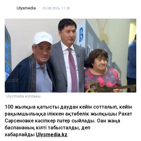
Ulysmedia
05.08.2026, 11:30
Ulysmedia коллажы
100 жылқыға қатысты даудан кейін сотталып, кейін
рақымшылыққа іліккен ақтөбелік жылқышы Рахат
Сәрсеновке кәсіпкер пәтер сыйлады. Оған жаңа
баспананың кілті табысталды, деп
хабарлайды
Ulysmedia.kz
.