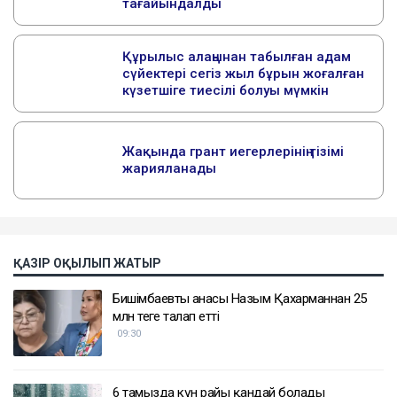
ҚАЗІР ОҚЫЛЫП ЖАТЫР
Бишімбаевтың анасы Назым Қахарманнан 25
млн теңге талап етті
09:30
6 тамызда күн райы қандай болады