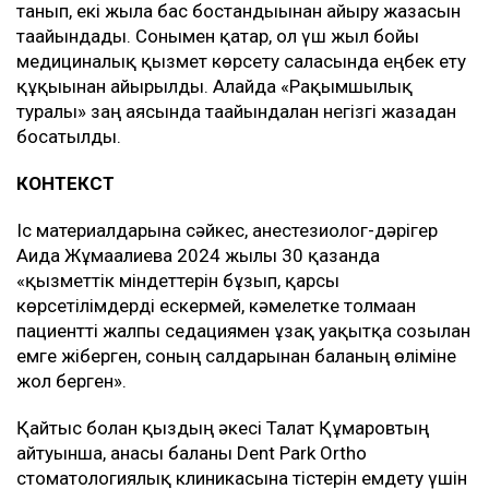
танып, екі жылға бас бостандығынан айыру жазасын
тағайындады. Сонымен қатар, ол үш жыл бойы
медициналық қызмет көрсету саласында еңбек ету
құқығынан айырылды. Алайда «Рақымшылық
туралы» заң аясында тағайындалған негізгі жазадан
босатылды.
КОНТЕКСТ
Іс материалдарына сәйкес, анестезиолог-дәрігер
Аида Жұмағалиева 2024 жылғы 30 қазанда
«қызметтік міндеттерін бұзып, қарсы
көрсетілімдерді ескермей, кәмелетке толмаған
пациентті жалпы седациямен ұзақ уақытқа созылған
емге жіберген, соның салдарынан баланың өліміне
жол берген».
Қайтыс болған қыздың әкесі Талғат Құмаровтың
айтуынша, анасы баланы Dent Park Ortho
стоматологиялық клиникасына тістерін емдету үшін