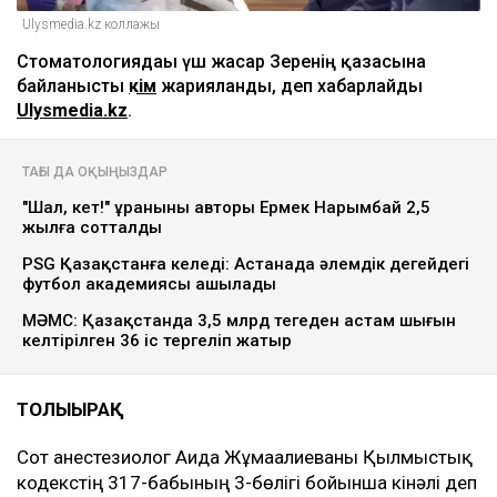
Ulysmedia.kz коллажы
Стоматологиядағы үш жасар Зеренің қазасына
байланысты
үкім
жарияланды, деп хабарлайды
Ulysmedia.kz
.
ТАҒЫ ДА ОҚЫҢЫЗДАР
"Шал, кет!" ұранының авторы Ермек Нарымбай 2,5
жылға сотталды
PSG Қазақстанға келеді: Астанада әлемдік деңгейдегі
футбол академиясы ашылады
МӘМС: Қазақстанда 3,5 млрд теңгеден астам шығын
келтірілген 36 іс тергеліп жатыр
ТОЛЫҒЫРАҚ
Сот анестезиолог Аида Жұмағалиеваны Қылмыстық
кодекстің 317-бабының 3-бөлігі бойынша кінәлі деп