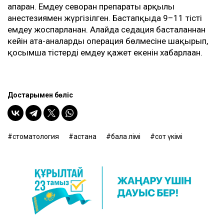
апарған. Емдеу севоран препараты арқылы
анестезиямен жүргізілген. Бастапқыда 9–11 тісті
емдеу жоспарланған. Алайда седация басталғаннан
кейін ата-аналарды операция бөлмесіне шақырып,
қосымша тістерді емдеу қажет екенін хабарлаған.
Достарыңмен бөліс
стоматология
астана
бала өлімі
сот үкімі