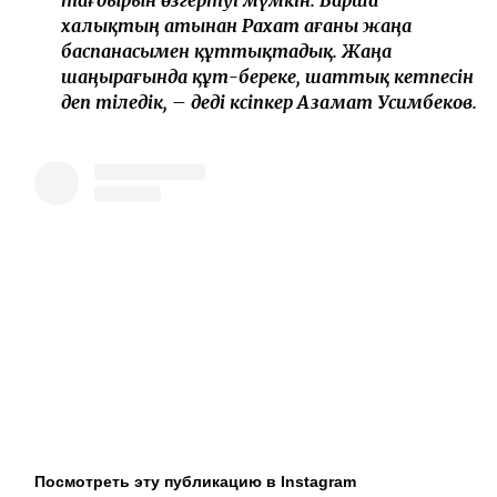
тағдырын өзгертуі мүмкін. Барша
халықтың атынан Рахат ағаны жаңа
баспанасымен құттықтадық. Жаңа
шаңырағында құт-береке, шаттық кетпесін
деп тіледік, – деді кәсіпкер Азамат Усимбеков.
Посмотреть эту публикацию в Instagram