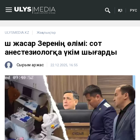
ҚАЗ
РУС
ULYSMEDIA.KZ
Жаңалықтар
Үш жасар Зеренің өлімі: сот
анестезиологқа үкім шығарды
Сырым Қаржас
22.12.2025, 16:55