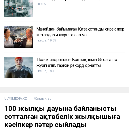
09:05
Мұнайдан байымаған Қазақстанды сирек жер
металдары жарыта ала ма
кеше, 19:35
Поляк спортшысы Балтық теңізін 55 сағатта
жүзіп өтіп, тарихи рекорд орнатты
кеше, 18:41
ULYSMEDIA.KZ
Жаңалықтар
100 жылқы дауына байланысты
сотталған ақтөбелік жылқышыға
кәсіпкер пәтер сыйлады