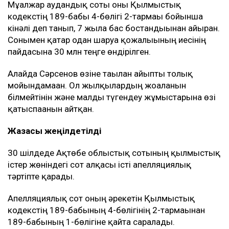
Мұғалжар аудандық соты оны Қылмыстық
кодекстің 189-бабы 4-бөлігі 2-тармағы бойынша
кінәлі деп танып, 7 жылға бас бостандығынан айырған.
Сонымен қатар одан шаруа қожалығының иесінің
пайдасына 30 млн теңге өндірілген.
Алайда Сәрсенов өзіне тағылған айыпты толық
мойындамаған. Ол жылқылардың жоғалғанын
білмейтінін және малды түгендеу жұмыстарына өзі
қатыспағанын айтқан.
Жазасы жеңілдетілді
30 шілдеде Ақтөбе облыстық сотының қылмыстық
істер жөніндегі сот алқасы істі апелляциялық
тәртіпте қарады.
Апелляциялық сот оның әрекетін Қылмыстық
кодекстің 189-бабының 4-бөлігінің 2-тармағынан
189-бабының 1-бөлігіне қайта саралады.