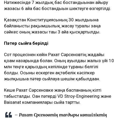
Нәтижесінде 7 жылдық бас бостандығынан айыру
жазасы 6 айға бас бостандығын шектеуге өзгертілді.
Қазақстан Конституциясының 30 жылдығына
байланысты рақымшылық жасау туралы заңға
сәйкес оның жазасы тағы 3 айға қысқартылды.
Пәтер сыйға берілді
Сот процесінен кейін Рахат Сәрсеновтің жағдайы
қоғам назарында болған. Оның ауылдағы жалғыз үйі 10
млн теңге қарыздың кепілінде тұрғаны белгілі
болды. Осыны ескерген ақтөбелік кәсіпкер
жылқышыға пәтер сыйлауға шешім қабылдаған.
Кеше Рахат Сәрсеновке жаңа баспананың кілті
табысталды. Оған пәтерді VD Stroy-Engineering және
Baisanat компаниялары сыйға тартты.
– Рахат Сәрсеновтің тағдыры көпшіліктің