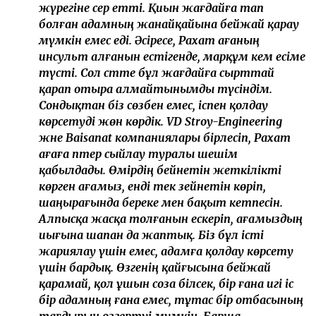
жүрегіне әсер етті. Қиын жағдайға тап
болған адамның жанайқайына бейжай қарау
мүмкін емес еді. Әсіресе, Рахат ағаның
инсульт алғанын естігенде, марқұм әкем есіме
түсті. Сол сәтте бұл жағдайға сырттай
қарап отыра алмайтынымды түсіндім.
Сондықтан біз сөзбен емес, іспен қолдау
көрсетуді жөн көрдік. VD Stroy-Engineering
және Baisanat компаниялары бірлесіп, Рахат
ағаға пәтер сыйлау туралы шешім
қабылдады. Өмірдің бейнетін жеткілікті
көрген ағамыз, енді тек зейнетін көріп,
шаңырағында береке мен бақыт кетпесін.
Алпысқа жасқа толғанын ескеріп, ағамыздың
иығына шапан да жаптық. Біз бұл істі
жариялау үшін емес, адамға қолдау көрсету
үшін бардық. Өзгенің қайғысына бейжай
қарамай, қол ұшын соза білсек, бір ғана игі іс
бір адамның ғана емес, тұтас бір отбасының