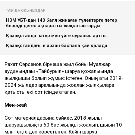
ТАҒЫ ДА ОҚЫҢЫЗДАР
НЗМ ҰБТ-дан 140 балл жинаған түлектерге пәтер
берілді деген ақпаратты жоққа шығарды
Қазақстанда пәтер мен үйге сұраныс артты
Қазақстандағы ең арзан баспана қай қалада
Рахат Сәрсенов бірнеше жыл бойы Мұғалжар
ауданындағы «Тайбурыл» шаруа қожалығында
жылқышы болып жұмыс істеген. Оның аты 2019-
2024 жылдар аралығында жоғалған жылқыларға
қатысты екі сот ісінде аталған.
Мән-жай
Сот материалдарына сәйкес, 2018 жылы
шаруашылықта 60 бас жылқы жоғалып, шығын 10
млн теңге деп көрсетілген. Кейін шаруа