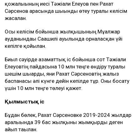
қожалығының иесі Тәжіғали Елеуов пен Рахат
Сәрсенов арасында шығынды өтеу туралы келісім
жасалған.
Осы келісім бойынша жылқышының Мұғалжар
ауданындағы Сағашилі ауылында орналасқан үйі
кепілге қойылған.
Биыл сәуірде азаматтық іс бойынша сот Тәжіғали
Елеуовтің пайдасына 10 млн теңге өндіру туралы
шешім шығарды, яғни Рахат Сәрсеновтің жалғыз
баспанасы әлі күнге дейін кепілде тұр. Оны босату
үшін 10 млн теңге төлеуі қажет.
Қылмыстық іс
Бұдан бөлек, Рахат Сәрсеновке 2019-2024 жылдар
аралығында 39 бас жылқыны жымқырды деген
айып тағылған.