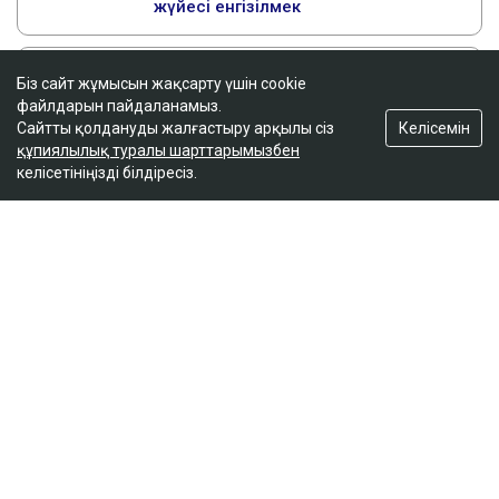
Біз сайт жұмысын жақсарту үшін cookie
файлдарын пайдаланамыз.
Келісемін
Сайтты қолдануды жалғастыру арқылы сіз
құпиялылық туралы шарттарымызбен
келісетініңізді білдіресіз.
ҚАЗІР ОҚЫЛЫП ЖАТЫР
Бишімбаевтың анасы Назым Қахарманнан 25