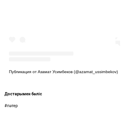
Публикация от Азамат Усимбеков (@azamat_ussimbekov)
Достарыңмен бөліс
пәтер