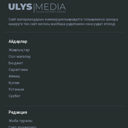
Сайт материалдарын коммерциялық мақсатта толық немесе ішінара
көшіруге тек сайт иесінің жазбаша рұқсатымен ғана рұқсат етіледі.
Айдарлар
Жаңалықтар
Сол жағалау
Бюджет
Сараптама
Аймақ
Қоғам
Ұстаным
Сұхбат
Редакция
Жоба туралы
Сайт ережелері