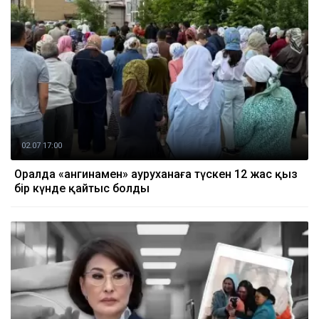
02.07 17:00
Оралда «ангинамен» ауруханаға түскен 12 жас қыз
бір күнде қайтыс болды