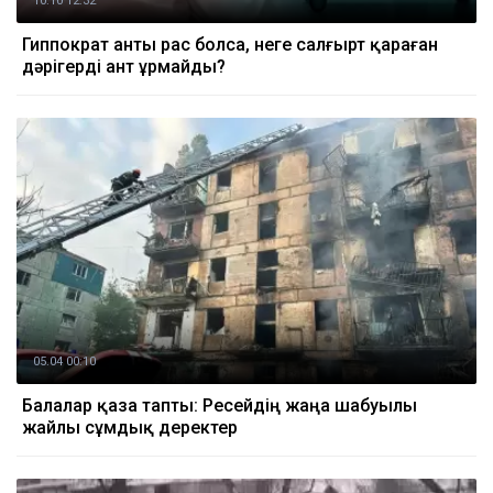
10.10 12:32
Гиппократ анты рас болса, неге салғырт қараған
дәрігерді ант ұрмайды?
05.04 00:10
Балалар қаза тапты: Ресейдің жаңа шабуылы
жайлы сұмдық деректер