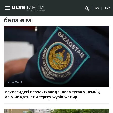
ҚАЗ
РУС
бала өлімі
21.07 09:18
Қаскелеңдегі перзентханада шала туған үшемнің
өліміне қатысты тергеу жүріп жатыр