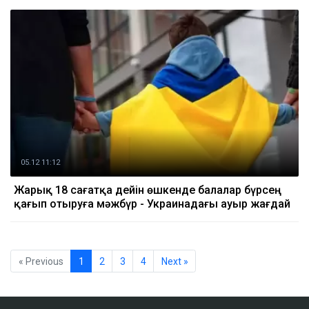
05.12 11:12
Жарық 18 сағатқа дейін өшкенде балалар бүрсең
қағып отыруға мәжбүр - Украинадағы ауыр жағдай
« Previous
1
2
3
4
Next »