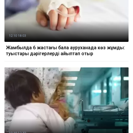
12.10 18:03
Жамбылда 6 жастағы бала ауруханада көз жұмды:
туыстары дәрігерлерді айыптап отыр