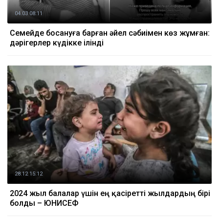
04.03 08:11
Семейде босануға барған әйел сәбиімен көз жұмған:
дәрігерлер күдікке ілінді
28.12 15:12
2024 жыл балалар үшін ең қасіретті жылдардың бірі
болды – ЮНИСЕФ