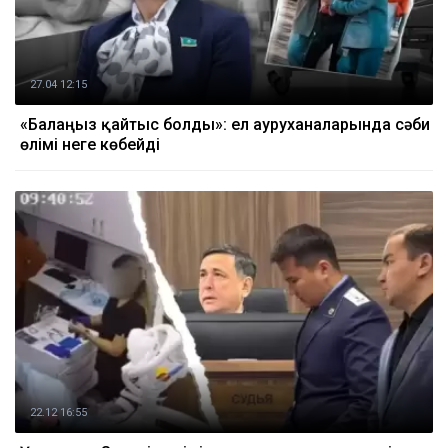
27.04 12:15
«Балаңыз қайтыс болды»: ел ауруханаларында сәби
өлімі неге көбейді
22.12 16:55