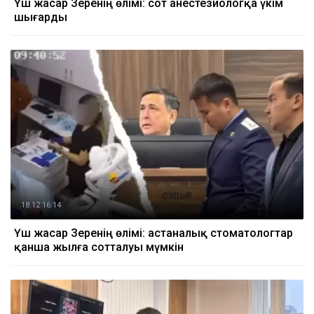
Үш жасар Зеренің өлімі: сот анестезиологқа үкім
шығарды
18.12 16:14
Үш жасар Зеренің өлімі: астаналық стоматологтар
қанша жылға сотталуы мүмкін