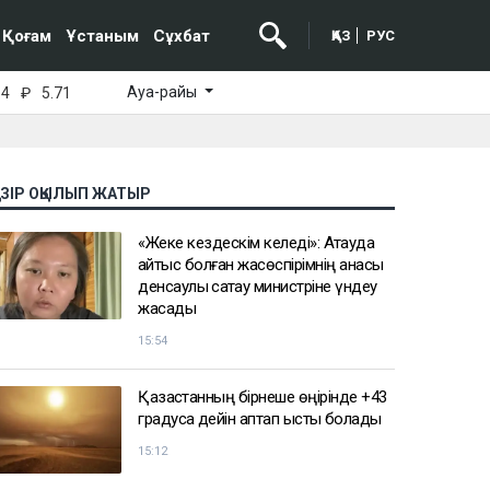
Қоғам
Ұстаным
Сұхбат
ҚАЗ
РУС
Ауа-райы
64
₽
5.71
АЗІР ОҚЫЛЫП ЖАТЫР
«Жеке кездескім келеді»: Ақтауда
қайтыс болған жасөспірімнің анасы
денсаулық сақтау министріне үндеу
жасады
15:54
Қазақстанның бірнеше өңірінде +43
градусқа дейін аптап ыстық болады
15:12