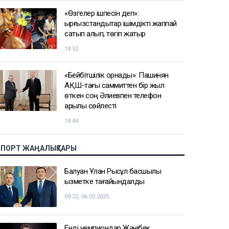
«Өзгелер ішпесін деп»:
қырғызстандықтар ішімдікті жаппай
сатып алып, төгіп жатыр
14:52
«Бейбітшілік орнады»: Пашинян
АҚШ-тағы саммиттен бір жыл
өткен соң Әлиевпен телефон
арқылы сөйлесті
14:44
СПОРТ ЖАҢАЛЫҚТАРЫ
Балуан Ұлан Рысқұл басшылық
қызметке тағайындалды
09:22, 06.03.2025
Енді чемпиондар Жәнібек