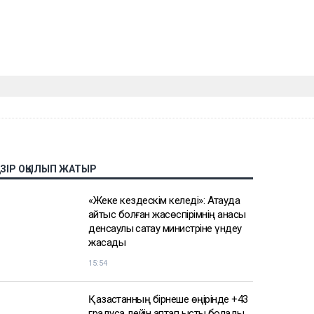
АЗІР ОҚЫЛЫП ЖАТЫР
«Жеке кездескім келеді»: Ақтауда
қайтыс болған жасөспірімнің анасы
денсаулық сақтау министріне үндеу
жасады
15:54
Қазақстанның бірнеше өңірінде +43
градусқа дейін аптап ыстық болады