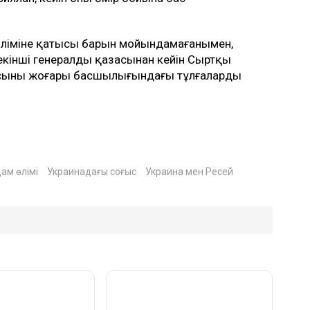
 өліміне қатысы барын мойындамағанымен,
екінші генералдың қазасынан кейін Сыртқы
ясының жоғары басшылығындағы тұлғалардың
ам өлімі
Украинадағы соғыс
Украина мен Ресей