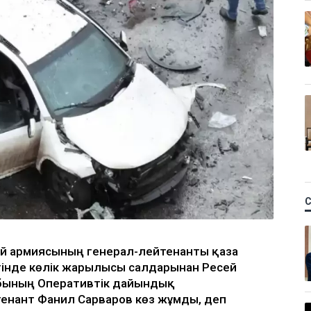
сей армиясының генерал-лейтенанты қаза
ігінде көлік жарылысы салдарынан Ресей
бының Оперативтік дайындық
енант Фанил Сарваров көз жұмды, деп