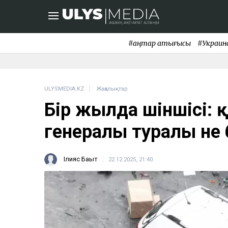
#қаңтар қақтығысы
#Украин
ULYSMEDIA.KZ
Жаңалықтар
Бір жылда үшіншісі: 
генералы туралы не 
Ілияс Бақыт
22.12.2025, 21:40