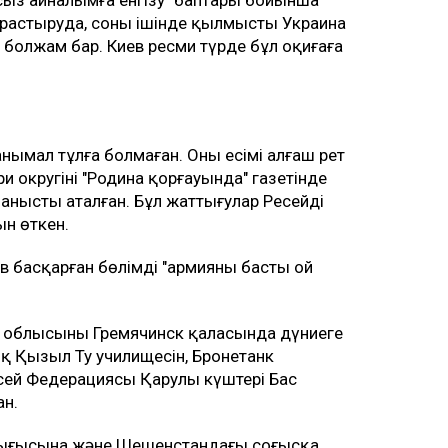
арастыруда, соның ішінде қылмысты Украина
болжам бар. Киев ресми түрде бұл оқиғаға
нымал тұлға болмаған. Оның есімі алғаш рет
и округінің "Родина қорғауында" газетінде
анысты аталған. Бұл жаттығулар Ресейдің
ын өткен.
 басқарған бөлімді "армияның басты ой
 облысының Гремячинск қаласында дүниеге
қ Қызыл Ту училищесін, Бронетанк
есей Федерациясы Қарулы күштері Бас
ан.
ығысына және Шешенстандағы соғысқа