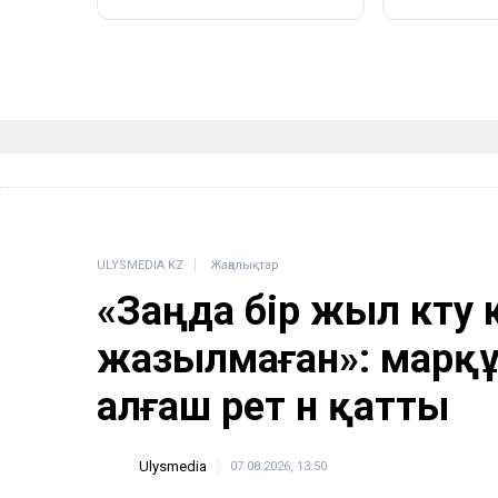
ULYSMEDIA.KZ
Жаңалықтар
«Заңда бір жыл күту 
жазылмаған»: марқұ
алғаш рет үн қатты
Ulysmedia
07.08.2026, 13:50