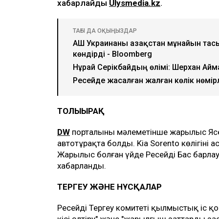
хабарлайды
Ulysmedia.kz
.
ТАҒЫ ДА ОҚЫҢЫЗДАР
АҚШ Украинаны Қазақстан мұнайын та
көндірді - Bloomberg
Нұрай Серікбайдың өлімі: Шерхан Айм
Ресейде жасалған жалған көлік нөмір
ТОЛЫҒЫРАҚ
DW
порталының мәлеметінше жарылыс Ясе
автотұрақта болды. Kia Sorento көлігіні
Жарылыс болған үйде Ресейдің Бас барла
хабарланды.
ТЕРГЕУ ЖӘНЕ НҰСҚАЛАР
Ресейдің Тергеу комитеті қылмыстық іс қо
кісі өлтіру" және "жарылғыш заттарды за