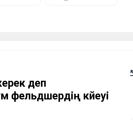
Қ
керек деп
м фельдшердің күйеуі