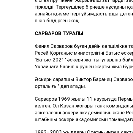
тіркелді. Тергеушілер бірнеше нұсқаны қ
арнайы қызметтері ұйымдастырды деген 
пікір білдірген жоқ.
САРВАРОВ ТУРАЛЫ
Фанил Сарваров бұған дейін көпшілікке та
Ресей Қорғаныс министрлігінің Батыс әскер
"Батыс-2021" әскери жаттығуларына байл
Украинаға басып кіруінен жарты жыл бұр
Әскери сарапшы Виктор Баранец Сарваров
орталығы" деп атады.
Сарваров 1969 жылы 11 наурызда Пермь
келген. Ол Қазан жоғары танк командалы
әскерлерінің әскери академиясын және Р
штабының әскери академиясын тәмамдағ
1992–2003 жылдары Осетин-ингуш қақт