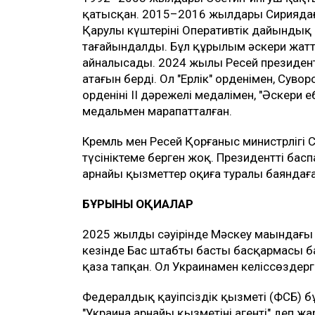
қатысқан. 2015–2016 жылдары Сириядағ
Қарулы күштерінің Оперативтік дайынды
тағайындалды. Бұл құрылым әскери жат
айналысады. 2024 жылы Ресей президенті
атағын берді. Ол "Ерлік" орденімен, Сувор
орденінің II дәрежелі медалімен, "Әскери е
медальмен марапатталған.
Кремль мен Ресей Қорғаныс министрлігі 
түсініктеме берген жоқ. Президенттің ба
арнайы қызметтер оқиға туралы баяндағ
БҰРЫНҒЫ ОҚИҒАЛАР
2025 жылдың сәуірінде Мәскеу маңындағ
кезінде Бас штабтың басты басқармасы
қаза тапқан. Ол Украинамен келіссөздерге
Федералдық қауіпсіздік қызметі (ФСБ) б
"Украина арнайы қызметінің агенті" деп ж