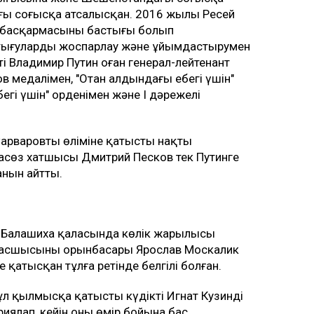
ы соғысқа атсалысқан. 2016 жылы Ресей
қ басқармасының бастығы болып
тығуларды жоспарлау және ұйымдастырумен
 Владимир Путин оған генерал-лейтенант
ов медалімен, "Отан алдындағы еңбегі үшін"
ңбегі үшін" орденімен және I дәрежелі
Сарваровтың өліміне қатысты нақты
спасөз хатшысы Дмитрий Песков тек Путинге
анын айтты.
ы Балашиха қаласында көлік жарылысы
 басшысының орынбасары Ярослав Москалик
 қатысқан тұлға ретінде белгілі болған.
ұл қылмысқа қатысты күдікті Игнат Кузинді
ариялап, кейін оны өмір бойына бас