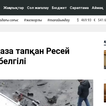
Жаңалықтар
Сол жағалау
Бюджет
Сараптама
Аймақ
адағы соғыс
#жемқорлық
#тағайындау
$
469.93
€
541.
Қ
қаза тапқан Ресей
белгілі