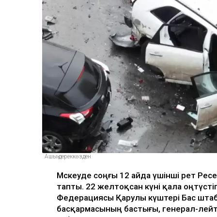
Ашық дереккөзден
Мәскеуде соңғы 12 айда үшінші рет Ре
тапты. 22 желтоқсан күні қала оңтүст
Федерациясы Қарулы күштері Бас шта
басқармасының бастығы, генерал-лейт