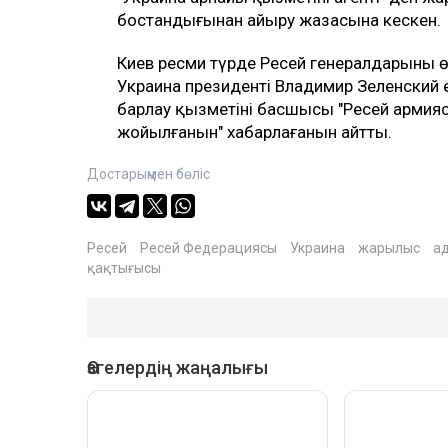
бостандығынан айыру жазасына кескен.
Киев ресми түрде Ресей генералдарының
Украина президенті Владимир Зеленский 
барлау қызметінің басшысы "Ресей арми
жойылғанын" хабарлағанын айтты.
Достарыңмен бөліс
Ресей
Ресей Федерациясы
Украина
жарылыс
ад
қақтығысы