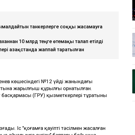
сымалдайтын танкерлерге соққы жасамауға
аханнан 10 млрд теңге өтемақы талап етілді
лері Қазақстанда жаппай таратылған
нев көшесіндегі №12 үйдің жанындағы
ң астына жарылғыш құрылғы орнатылған.
у басқармасы (ГРУ) қызметкерлері тұратыны
зғады. Іс "қоғамға қауіпті тәсілмен жасалған
ңсыз айналымға енгізу" баптары бойынша