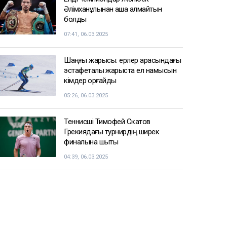
Әлімханұлынан қаша алмайтын
болды
07:41, 06.03.2025
Шаңғы жарысы: ерлер арасындағы
эстафеталық жарыста ел намысын
кімдер қорғайды
05:26, 06.03.2025
Теннисші Тимофей Скатов
Грекиядағы турнирдің ширек
финалына шықты
04:39, 06.03.2025