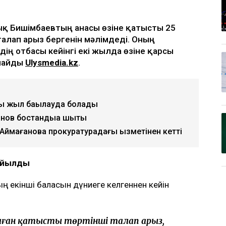
ық Бишімбаевтың анасы өзіне қатысты 25
талап арыз бергенін мәлімдеді. Оның
дің отбасы кейінгі екі жылда өзіне қарсы
рлайды
Ulysmedia.kz
.
ты жыл бақылауда болады