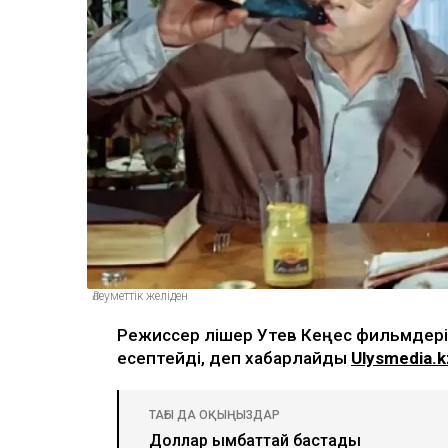
Әлеуметтік желіден
Режиссер Әлішер Утев Кеңес фильмдері
есептейді, деп хабарлайды
Ulysmedia.k
ТАҒЫ ДА ОҚЫҢЫЗДАР
Доллар қымбаттай бастады