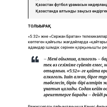
Қазақстан футбол құрамасын нидерла
Қазақстанда алтынды заңсыз өндірген
ТОЛЫҒЫРАҚ
«5:32» және «Сержан Братан» телехикаял
көптеген қайғылы жағдайларда «қайтары
адамдар ішімдік әсерінен қорқынышты әре
– Менің ойымша, алкоголь – 
тек өз сезіміме сүйеніп емес
отырмын. «5:32»-ге қайта ора
алкоголь. Ішіп алған, бірге тұ
төбелесіп, бірін-бірі өлтіріп 
ұнатып қалады. Содан кейін о
әрекеттерге барады – дейді р
Режиссердің пайымдауынша Кеңес фильмде