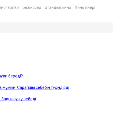
иногерлер
режиссер
отандық кино
Кино өнері