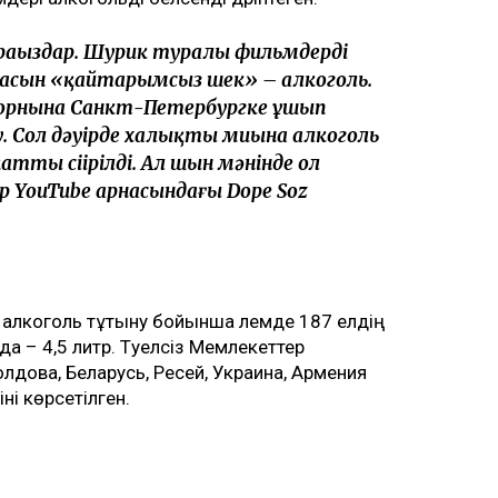
араңыздар. Шурик туралы фильмдерді
лмасын «қайтарымсыз шек» – алкоголь.
ң орнына Санкт-Петербургке ұшып
ау. Сол дәуірде халықтың миына алкоголь
атты сіңірілді. Ал шын мәнінде ол
р YouTube арнасындағы Dope Soz
ан алкоголь тұтыну бойынша әлемде 187 елдің
а – 4,5 литр. Тәуелсіз Мемлекеттер
дова, Беларусь, Ресей, Украина, Армения
ні көрсетілген.