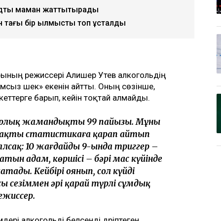
ндтық маман жаттықтырады
 тағы бір қылмыстық топ ұсталды
арының режиссері Алишер Утев алкогольдің
мсыз шек» екенін айтты. Оның сөзінше,
кеттерге барып, кейін тоқтай алмайды.
барлық жамандықтың 99 пайызы. Мұны
, нақты статистикаға қарап айтып
лсақ: 10 жағдайдың 9-ында триггер –
ратын адам, көршісі – бәрі мас күйінде
жатады. Кейбірі оянып, сол күйді
сы сезіммен әрі қарай түрлі сұмдық
ежиссер.
рі алкогольді белсенді дәріптеген.