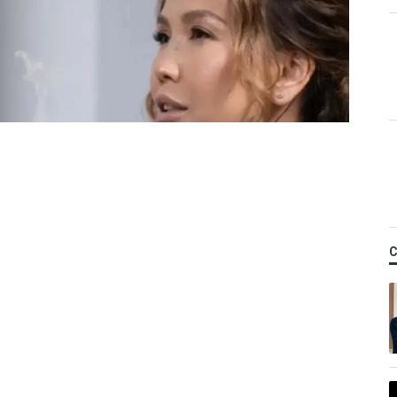
 Назым Қахарманнан
ті