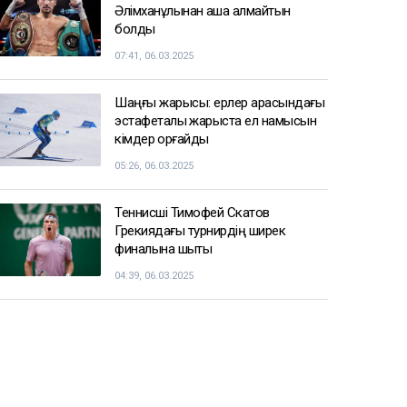
17:25
СПОРТ ЖАҢАЛЫҚТАРЫ
Балуан Ұлан Рысқұл басшылық
қызметке тағайындалды
09:22, 06.03.2025
Енді чемпиондар Жәнібек
Әлімханұлынан қаша алмайтын
болды
07:41, 06.03.2025
Шаңғы жарысы: ерлер арасындағы
эстафеталық жарыста ел намысын
кімдер қорғайды
05:26, 06.03.2025