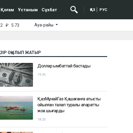
Қоғам
Ұстаным
Сұхбат
ҚАЗ
РУС
Ауа-райы
52
₽
5.73
АЗІР ОҚЫЛЫП ЖАТЫР
Доллар қымбаттай бастады
19:35
ҚазМұнайГаз Қашағанға қатысты
қойылған талап туралы ақпаратты
жоққа шығарды
18:20