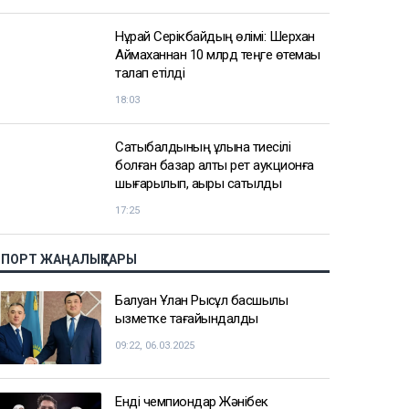
Доллар қымбаттай бастады
19:35
ҚазМұнайГаз Қашағанға қатысты
қойылған талап туралы ақпаратты
жоққа шығарды
18:20
Нұрай Серікбайдың өлімі: Шерхан
Аймаханнан 10 млрд теңге өтемақы
талап етілді
18:03
Сатыбалдының ұлына тиесілі
болған базар алты рет аукционға
шығарылып, ақыры сатылды