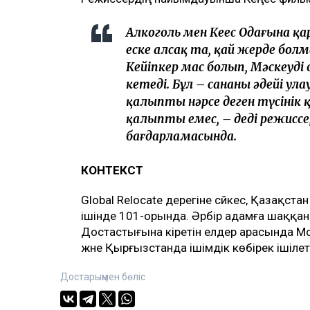
Алкоголь мен Кеңес Одағына қ
еске алсақ та, қай жерде бо
Кейіпкер мас болып, Мәскеуді
кетеді. Бұл – сананы әдейі ул
қалыпты нәрсе деген түсінік қ
қалыпты емес, – деді режиссе
бағдарламасында.
КОНТЕКСТ
Global Relocate дерегіне сәйкес, Қазақст
ішінде 101-орында. Әрбір адамға шаққанд
Достастығына кіретін елдер арасында Мол
және Қырғызстанда ішімдік көбірек ішілеті
Достарыңмен бөліс