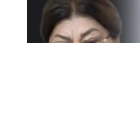
Бишімбаевтың анасы
25 млн теңге талап ет
Ulysmedia
06.08.2026, 09:30