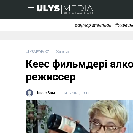
#қаңтар қақтығысы
#Украин
ULYSMEDIA.KZ
Жаңалықтар
Кеңес фильмдері алк
режиссер
Ілияс Бақыт
24.12.2025, 19:10