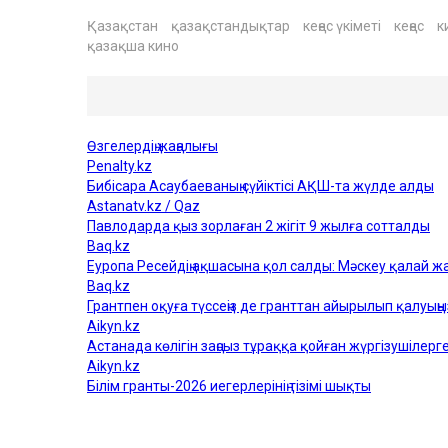
Қазақстан
қазақстандықтар
кеңес үкіметі
кеңес
к
қазақша кино