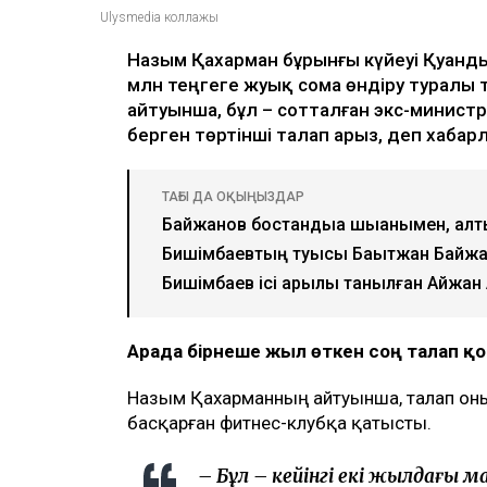
Ulysmedia коллажы
Назым Қахарман бұрынғы күйеуі Қуанд
млн теңгеге жуық сома өндіру туралы 
айтуынша, бұл – сотталған экс-министр
берген төртінші талап арыз, деп хаба
ТАҒЫ ДА ОҚЫҢЫЗДАР
Байжанов бостандыққа шыққанымен, ал