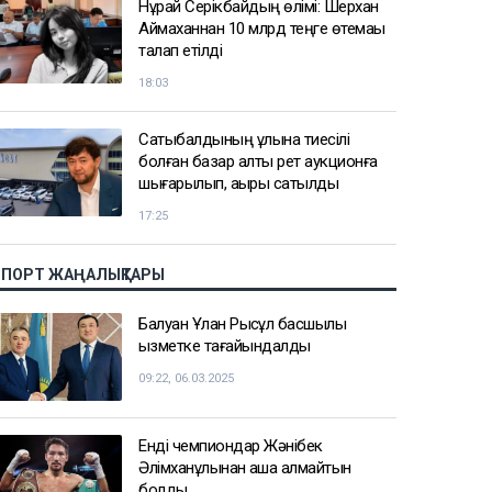
Нұрай Серікбайдың өлімі: Шерхан
Аймаханнан 10 млрд теңге өтемақы
талап етілді
18:03
Сатыбалдының ұлына тиесілі
болған базар алты рет аукционға
шығарылып, ақыры сатылды
17:25
СПОРТ ЖАҢАЛЫҚТАРЫ
Балуан Ұлан Рысқұл басшылық
қызметке тағайындалды
09:22, 06.03.2025
Енді чемпиондар Жәнібек
Әлімханұлынан қаша алмайтын
болды