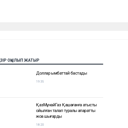
АЗІР ОҚЫЛЫП ЖАТЫР