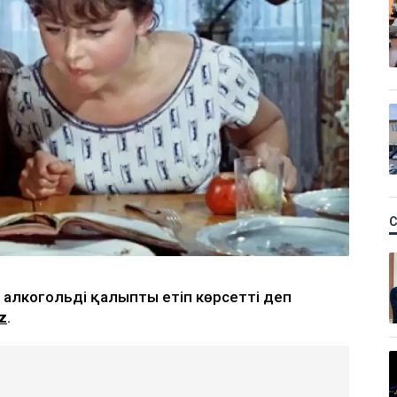
 алкогольді қалыпты етіп көрсетті деп
z
.