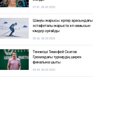
07:41, 06.03.2025
Шаңғы жарысы: ерлер арасындағы
эстафеталық жарыста ел намысын
кімдер қорғайды
05:26, 06.03.2025
Теннисші Тимофей Скатов
Грекиядағы турнирдің ширек
финалына шықты
04:39, 06.03.2025