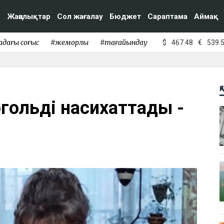
Жаңалықтар
Сол жағалау
Бюджет
Сараптама
Аймақ
адағы соғыс
#жемқорлық
#тағайындау
$
467.48
€
539.
Қ
огольді насихаттады -