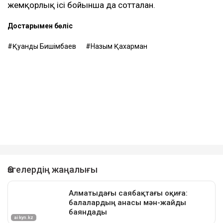
Назым Қахарман жаңа талап арыздан кейін өзі де
сотқа жүгінуі мүмкін екенін айтты. Ол алимент
өндіруді талап етпек, себебі төлемдер толық
көлемде жүргізілмегенін мәлімдеді.
Контекст
Бұған дейін Назым Қахарман Қуандық Бишімбаевпен
бірге тұрған кезеңі туралы айтып берген. Оның
сөзінше, некеде болған кезінде ол күйеуінің
опасыздығына, бақылауына, психологиялық
қысымына және физикалық агрессиясына тап
болған.
Еске салайық, бұрынғы ұлттық экономика министрі
Қуандық Бишімбаев Салтанат Нүкенованы өлтіргені
үшін 24 жылға бас бостандығынан айырылып,
жазасын өтеп жатыр. Бұған дейін ол сыбайлас
жемқорлық ісі бойынша да сотталған.