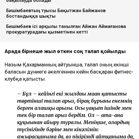
Ulysmedia коллажы
Назым Қахарман бұрынғы күйеуі Қуандық
Бишімбаевтың анасы өзіне қатысты 25 млн теңгеге
жуық сома өндіру туралы талап арыз бергенін
мәлімдеді. Оның айтуынша, бұл – сотталған экс-
министрдің отбасы кейінгі екі жылда өзіне қарсы
берген төртінші талап арыз, деп
хабарлайды
Ulysmedia.kz
.
ТАҒЫ ДА ОҚЫҢЫЗДАР
Байжанов бостандыққа шыққанымен, алты жыл
бақылауда болады
Бишімбаевтың туысы Бақытжан Байжанов