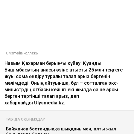
талап етті
14:50
ULYSMEDIA.KZ
Жаңалықтар
Бишімбаевтың анасы Назым
Қахарманнан 25 млн теңге талап
етті
Ulysmedia
06.08.2026, 09:30