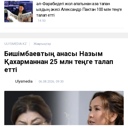
ҚАЗІР ОҚЫЛЫП ЖАТЫР
Тоқтар Төлешов 21 жылдық жазасын қысқартуға
тырысып жатыр
16:00
«Жедел жәрдем мен өрт сөндірушілер кіре
алмайды»: Астана тұрғындары құрылысқа
наразы
15:49
Мемлекеттік білім беру гранттарының
иегерлері анықталды
15:01
әл-Фарабидегі жол апатынан қаза тапқан
қыздың әкесі Александр Пактан 100 млн теңге