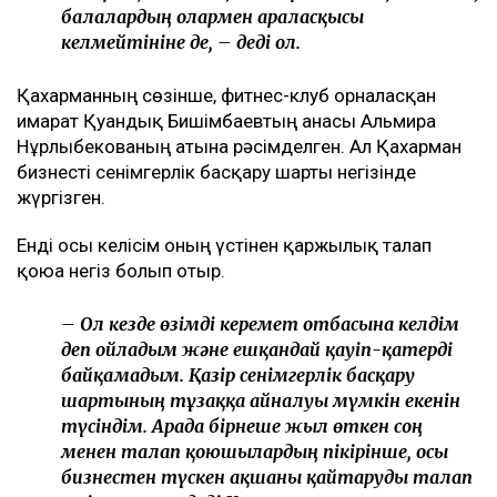
бостандыққа шықты
Бишімбаев ісі арқылы танылған Айжан Аймағанова
прокуратурадағы қызметінен кетті
Арада бірнеше жыл өткен соң талап қойылды
Назым Қахарманның айтуынша, талап оның екінші
баласын дүниеге әкелгеннен кейін басқарған фитнес-
клубқа қатысты.
– Бұл – кейінгі екі жылдағы маған қатысты
төртінші талап арыз, бірақ бұрынғы енемнің
берген алғашқы арызы. Осы уақыт ішінде мен
тек бір талап арыз бердім. Ол – ата-ана
құқығынан айыру туралы. Меніңше, олардың
түсінігінде бәріне мен кінәлімін:
ажырасқаныма да, өз пікірімді айтқаныма да,
балалардың олармен араласқысы
келмейтініне де, – деді ол.