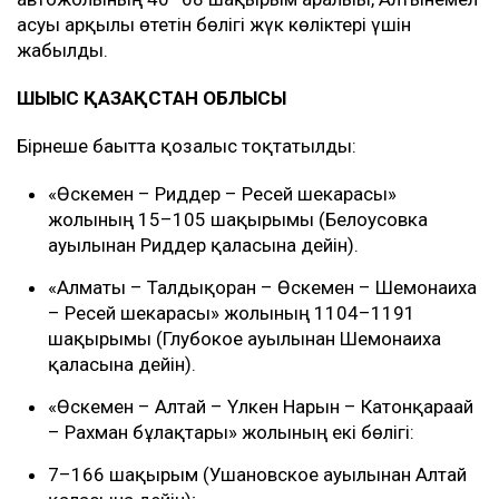
асуы арқылы өтетін бөлігі жүк көліктері үшін
жабылды.
ШЫҒЫС ҚАЗАҚСТАН ОБЛЫСЫ
Бірнеше бағытта қозғалыс тоқтатылды:
«Өскемен – Риддер – Ресей шекарасы»
жолының 15–105 шақырымы (Белоусовка
ауылынан Риддер қаласына дейін).
«Алматы – Талдықорған – Өскемен – Шемонаиха
– Ресей шекарасы» жолының 1104–1191
шақырымы (Глубокое ауылынан Шемонаиха
қаласына дейін).
«Өскемен – Алтай – Үлкен Нарын – Катонқарағай
– Рахман бұлақтары» жолының екі бөлігі:
7–166 шақырым (Ушановское ауылынан Алтай