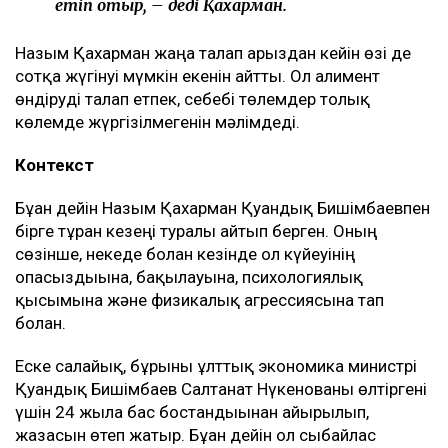
Қахарманның сөзінше, фитнес-клуб орналасқан
ғимарат Қуандық Бишімбаевтың анасы Альмира
Нұрлыбекованың атына рәсімделген. Ал Қахарман
бизнесті сенімгерлік басқару шарты негізінде
жүргізген.
Енді осы келісім оның үстінен қаржылық талап
қоюға негіз болып отыр.
– Ол кезде өзімді керемет отбасына келдім
деп ойладым және ешқандай қауіп-қатерді
байқамадым. Қазір сенімгерлік басқару
шартының тұзаққа айналуы мүмкін екенін
түсіндім. Арада бірнеше жыл өткен соң
менен талап қоюшылардың пікірінше, осы
бизнестен түскен ақшаны қайтаруды талап
етіп отыр, – деді Қахарман.