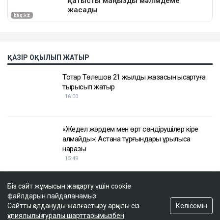
Біз сайт жұмысын жақсарту үшін cookie
файлдарын пайдаланамыз.
Келісемін
Сайтты қолдануды жалғастыру арқылы сіз
құпиялылық туралы шарттарымызбен