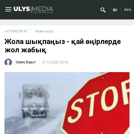
ҚАЗ
РУС
ULYSMEDIA.KZ
Жаңалықтар
Жолға шықпаңыз - қай өңірлерде
жол жабық
Ілияс Бақыт
27.12.2025, 00:05