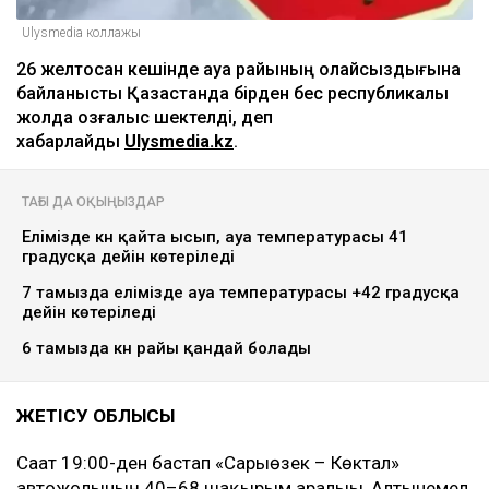
Ulysmedia коллажы
26 желтоқсан кешінде ауа райының қолайсыздығына
байланысты Қазақстанда бірден бес республикалық
жолда қозғалыс шектелді, деп
хабарлайды
Ulysmedia.kz
.
ТАҒЫ ДА ОҚЫҢЫЗДАР
Елімізде күн қайта ысып, ауа температурасы 41
градусқа дейін көтеріледі
7 тамызда елімізде ауа температурасы +42 градусқа
дейін көтеріледі
6 тамызда күн райы қандай болады
ЖЕТІСУ ОБЛЫСЫ
Сағат 19:00-ден бастап «Сарыөзек – Көктал»
автожолының 40–68 шақырым аралығы, Алтынемел