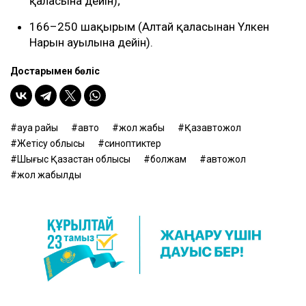
қаласына дейін);
166–250 шақырым (Алтай қаласынан Үлкен
Нарын ауылына дейін).
Достарыңмен бөліс
ауа райы
авто
жол жабық
Қазавтожол
Жетісу облысы
синоптиктер
Шығыс Қазақстан облысы
болжам
автожол
жол жабылды