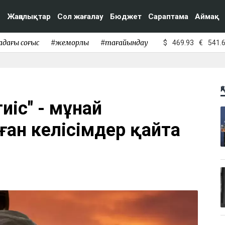
Жаңалықтар
Сол жағалау
Бюджет
Сараптама
Аймақ
адағы соғыс
#жемқорлық
#тағайындау
$
469.93
€
541.
Қ
тиіс" - мұнай
ан келісімдер қайта