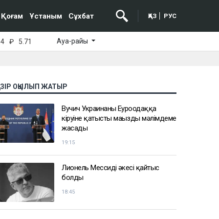
Қоғам
Ұстаным
Сұхбат
ҚАЗ
РУС
Ауа-райы
64
₽
5.71
АЗІР ОҚЫЛЫП ЖАТЫР
Вучич Украинаның Еуроодаққа
кіруіне қатысты маңызды мәлімдеме
жасады
19:15
Лионель Мессидің әкесі қайтыс
болды
18:45