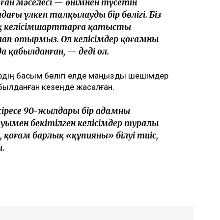
ан мәселесі — өнімнен түсетін
ғы үлкен талқылаудың бір бөлігі. Біз
қ келісімшарттарға қатысты
ап отырмыз. Ол келісімдер қоғамның
 қабылданған, — деді ол.
ердің басым бөлігі елде маңызды шешімдер
былданған кезеңде жасалған.
іресе 90-жылдары бір адамның
ауымен бекітілген келісімдер туралы
, қоғам барлық «құпияны» білуі тиіс,
.