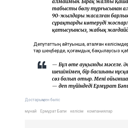
алмаймын. Бірақ жалпы Қашағ
табысты бөлу тұрғысынан алда
90-жылдары жасалған барлы
сұрақтарды көтеруді жоспарл
қатысуынсыз, жабық жағдайда
Депутаттың айтуынша, аталған келісімд
тар шеңберде, қоғамдық бақылаусыз қа
— Бұл өте ауқымды мәселе. Әс
шешімімен, бір басшының нұсқ
сөз болып отыр. Менің ойымша
— деп түйіндеді Ермұрат Бәпи
Достарыңмен бөліс
мұнай
Ермұрат Бапи
келісім
компаниялар