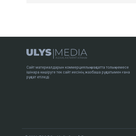
Сайт материалдарын коммерциялық мақсатта толық немесе
ішінара көшіруге тек сайт иесінің жазбаша рұқсатымен ғана
рұқсат етіледі.