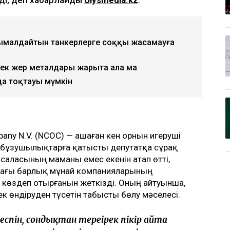
сымалдайтын танкерлерге соққы жасамауға
рек жер металдары жарыта ала ма
да тоқтауы мүмкін
pany N.V. (NCOC) — Қашаған кен орнын игеруші
 бұзушылықтарға қатысты депутатқа сұрақ
 саласының маманы емес екенін атап өтті,
ндағы барлық мұнай компанияларының
 көздеп отырғанын жеткізді. Оның айтуынша,
ек өндіруден түсетін табысты бөлу мәселесі.
спін, сондықтан тереңірек пікір айта