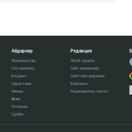
Айдарлар
Редакция
Б
Жаңалықтар
Жоба туралы
Сол жағалау
Сайт ережелері
Бюджет
Сайттағы жарнама
Сараптама
Байланыс
Аймақ
Редакциялық саясат
Қоғам
Ұстаным
Сұхбат