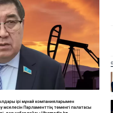
ылдары ірі мұнай компанияларымен
у мәселесін Парламенттің төменгі палатасы
ді, деп хабарлайды
Ulysmedia.kz
.