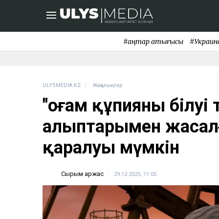
#қаңтар қақтығысы
#Украин
ULYSMEDIA.KZ
Жаңалықтар
"Қоғам құпияны білуі 
алыптарымен жасалғ
қаралуы мүмкін
Сырым Қаржас
29.12.2025, 11:05