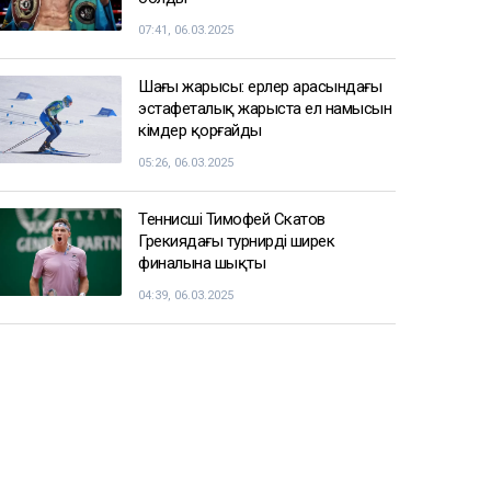
07:41, 06.03.2025
Шаңғы жарысы: ерлер арасындағы
эстафеталық жарыста ел намысын
кімдер қорғайды
05:26, 06.03.2025
Теннисші Тимофей Скатов
Грекиядағы турнирдің ширек
финалына шықты
04:39, 06.03.2025