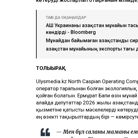
ТАҒЫ ДА ОҚЫҢЫЗДАР
АҚШ Украинаны Қазақстан мұнайын та
көндірді - Bloomberg
Мұнайдан байымаған Қазақстанды си
Қазақстан мұнайының экспорты тағы 
ТОЛЫҒЫРАҚ
Ulysmedia.kz North Caspian Operating Com
оператор тарапынан болған экологиялық
қойған болатын. Ермұрат Бапи өзін мұнай
алайда депутаттар 2026 жылы Қазақста
қызметіне қатысты мәселелерді көтеруді
ең өзекті тақырыптардың бірі — көмірсут
— Мен бұл саланың маманы еме