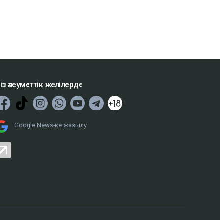
із әлеуметтік желілерде
Google News-ке жазылу