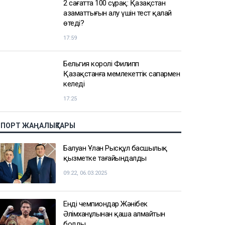
2 сағатта 100 сұрақ: Қазақстан
азаматтығын алу үшін тест қалай
өтеді?
17:59
Бельгия королі Филипп
Қазақстанға мемлекеттік сапармен
келеді
17:25
СПОРТ ЖАҢАЛЫҚТАРЫ
Балуан Ұлан Рысқұл басшылық
қызметке тағайындалды
09:22, 06.03.2025
Енді чемпиондар Жәнібек
Әлімханұлынан қаша алмайтын
болды