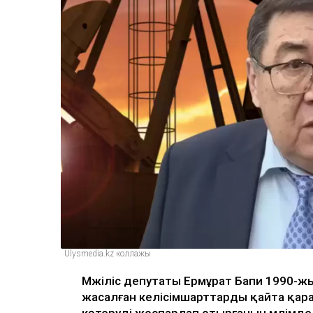
Ulysmedia.kz коллажы
Мәжіліс депутаты Ермұрат Бапи 1990-ж
жасалған келісімшарттарды қайта қара
көтеруді жоспарлап отырғанын мәлімде