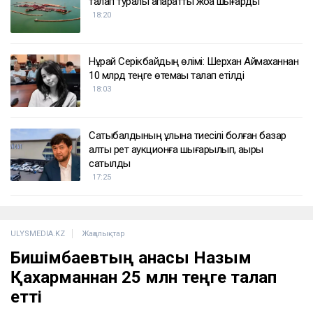
талап туралы ақпаратты жоққа шығарды
18:20
Нұрай Серікбайдың өлімі: Шерхан Аймаханнан
10 млрд теңге өтемақы талап етілді
18:03
Сатыбалдының ұлына тиесілі болған базар
алты рет аукционға шығарылып, ақыры
сатылды
17:25
ULYSMEDIA.KZ
Жаңалықтар
Бишімбаевтың анасы Назым
Қахарманнан 25 млн теңге талап
етті