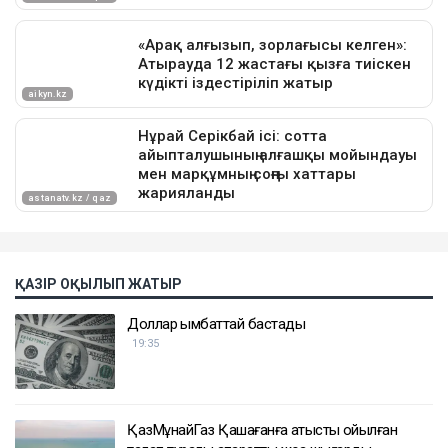
ҚАЗІР ОҚЫЛЫП ЖАТЫР
Доллар қымбаттай бастады
19:35
ҚазМұнайГаз Қашағанға қатысты қойылған