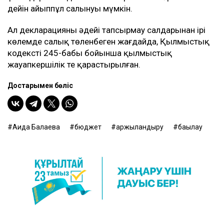
дейін айыппұл салынуы мүмкін.
Ал декларацияны әдейі тапсырмау салдарынан ірі
көлемде салық төленбеген жағдайда, Қылмыстық
кодекстің 245-бабы бойынша қылмыстық
жауапкершілік те қарастырылған.
Достарыңмен бөліс
Аида Балаева
бюджет
қаржыландыру
бақылау