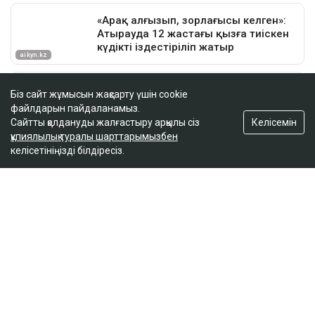
Біз сайт жұмысын жақсарту үшін cookie
файлдарын пайдаланамыз.
Келісемін
Сайтты қолдануды жалғастыру арқылы сіз
құпиялылық туралы шарттарымызбен
келісетініңізді білдіресіз.