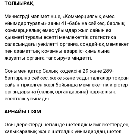
ТОЛЫҒЫРАҚ
Министрдің мәліметінше, «Коммерциялық емес
ұйымдар туралы» заңның 41-бабына сәйкес, барлық
коммерциялық емес ұйымдар жыл сайын өз
қызметі туралы есепті мемлекеттік статистика
саласындағы уәкілетті органға, сондай-ақ мемлекет
пен азаматтық қоғамның өзара іс-қимылына
жауапты органға тапсыруға міндетті.
Сонымен қатар Салық кодексінің 29 және 289-
баптарына сәйкес, жеке және заңды тұлғалар тоқсан
сайын тіркелген жері бойынша мемлекеттік кірістер
органдарына (салық органдарына) қаржылық
есептілік ұсынады.
АРНАЙЫ ТІЗІМ
Осы деректердің негізінде шетелдік мемлекеттерден,
халықаралық және шетелдік ұйымдардан, шетел