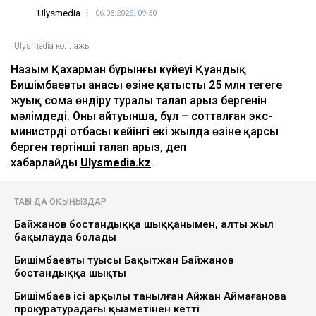
Ulysmedia
06.08.2026, 09:30
Ulysmedia коллажы
Назым Қахарман бұрынғы күйеуі Қуандық
Бишімбаевтың анасы өзіне қатысты 25 млн теңгеге
жуық сома өндіру туралы талап арыз бергенін
мәлімдеді. Оның айтуынша, бұл – сотталған экс-
министрдің отбасы кейінгі екі жылда өзіне қарсы
берген төртінші талап арыз, деп
хабарлайды
Ulysmedia.kz
.
ТАҒЫ ДА ОҚЫҢЫЗДАР
Байжанов бостандыққа шыққанымен, алты жыл
бақылауда болады
Бишімбаевтың туысы Бақытжан Байжанов
бостандыққа шықты
Бишімбаев ісі арқылы танылған Айжан Аймағанова
прокуратурадағы қызметінен кетті