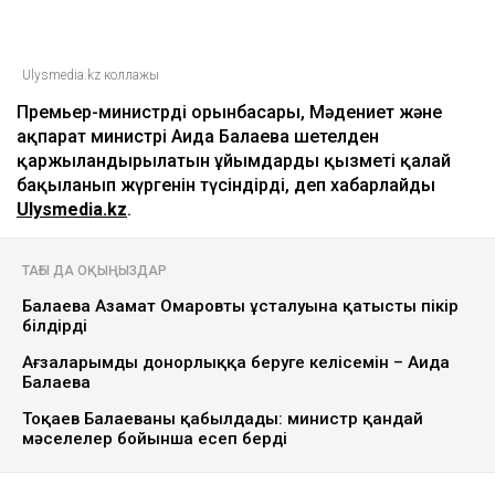
Ulysmedia.kz коллажы
Премьер-министрдің орынбасары, Мәдениет және
ақпарат министрі Аида Балаева шетелден
қаржыландырылатын ұйымдардың қызметі қалай
бақыланып жүргенін түсіндірді, деп хабарлайды
Ulysmedia.kz
.
ТАҒЫ ДА ОҚЫҢЫЗДАР
Балаева Азамат Омаровтың ұсталуына қатысты пікір
білдірді
Ағзаларымды донорлыққа беруге келісемін – Аида
Балаева
Тоқаев Балаеваны қабылдады: министр қандай
мәселелер бойынша есеп берді