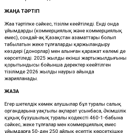
ЖАҢА ТӘРТІП
Жаңа тәртіпке сәйкес, тізілім кеңейтіледі. Енді онда
ұйымдардың (коммерциялық және коммерциялық
емес), сондай-ақ Қазақстан азаматтары болып
табылатын жеке тұлғалардың қаржыландыру
көздері (донорлар) мен алынған қаражат көлемі де
көрсетіледі. 2025 жылдың екінші жартыжылдығының
қорытындысы бойынша деректер кеңейтілген
тізілімде 2026 жылдың наурыз айында
жарияланады.
ЖАЗА
Егер шетелдік көмек алушылар бұл туралы салық
органдарына уақтылы ақпарат ұсынбаса, Әкімшілік
құқық бұзушылық туралы кодекстің 460-1-бабына
сәйкес, жеке тұлғалар мен коммерциялық емес
ұйымдарға 50-ден 250 айлық есептік көрсеткішке