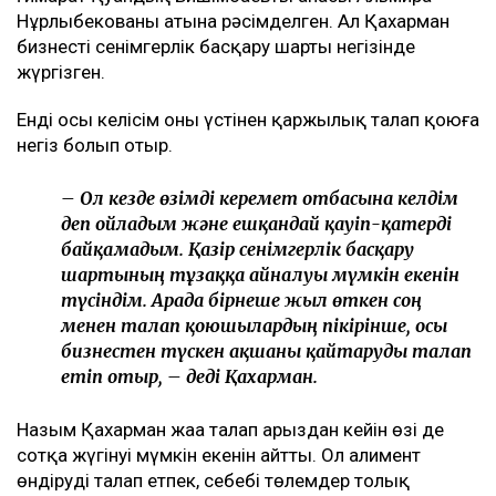
Нұрлыбекованың атына рәсімделген. Ал Қахарман
бизнесті сенімгерлік басқару шарты негізінде
жүргізген.
Енді осы келісім оның үстінен қаржылық талап қоюға
негіз болып отыр.
– Ол кезде өзімді керемет отбасына келдім
деп ойладым және ешқандай қауіп-қатерді
байқамадым. Қазір сенімгерлік басқару
шартының тұзаққа айналуы мүмкін екенін
түсіндім. Арада бірнеше жыл өткен соң
менен талап қоюшылардың пікірінше, осы
бизнестен түскен ақшаны қайтаруды талап
етіп отыр, – деді Қахарман.
Назым Қахарман жаңа талап арыздан кейін өзі де
сотқа жүгінуі мүмкін екенін айтты. Ол алимент
өндіруді талап етпек, себебі төлемдер толық