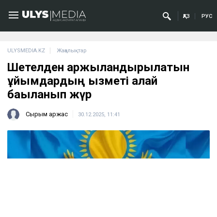
ҚАЗ
РУС
ULYSMEDIA.KZ
Жаңалықтар
Шетелден қаржыландырылатын
ұйымдардың қызметі қалай
бақыланып жүр
Сырым Қаржас
30.12.2025, 11:41