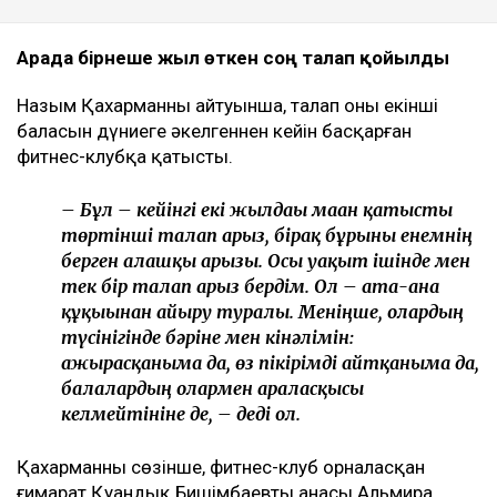
Арада бірнеше жыл өткен соң талап қойылды
Назым Қахарманның айтуынша, талап оның екінші
баласын дүниеге әкелгеннен кейін басқарған
фитнес-клубқа қатысты.
– Бұл – кейінгі екі жылдағы маған қатысты
төртінші талап арыз, бірақ бұрынғы енемнің
берген алғашқы арызы. Осы уақыт ішінде мен
тек бір талап арыз бердім. Ол – ата-ана
құқығынан айыру туралы. Меніңше, олардың
түсінігінде бәріне мен кінәлімін:
ажырасқаныма да, өз пікірімді айтқаныма да,
балалардың олармен араласқысы
келмейтініне де, – деді ол.
Қахарманның сөзінше, фитнес-клуб орналасқан
ғимарат Қуандық Бишімбаевтың анасы Альмира