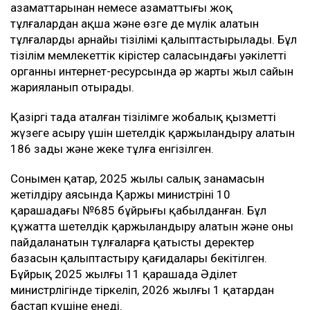
азаматтарынан немесе азаматтығы жоқ
тұлғалардан ақша және өзге де мүлік алатын
тұлғалардың арнайы тізілімі қалыптастырылады. Бұл
тізілім мемлекеттік кірістер саласындағы уәкілетті
органның интернет-ресурсында әр жарты жыл сайын
жарияланып отырады.
Қазіргі таңда аталған тізілімге жобалық қызметті
жүзеге асыру үшін шетелдік қаржыландыру алатын
186 заңды және жеке тұлға енгізілген.
Сонымен қатар, 2025 жылы салық заңнамасын
жетілдіру аясында Қаржы министрінің 10
қарашадағы №685 бұйрығы қабылданған. Бұл
құжатта шетелдік қаржыландыру алатын және оны
пайдаланатын тұлғаларға қатысты деректер
базасын қалыптастыру қағидалары бекітілген.
Бұйрық 2025 жылғы 11 қарашада Әділет
министрлігінде тіркеліп, 2026 жылғы 1 қаңтардан
бастап күшіне енеді.