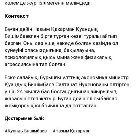
көлемде жүргізілмегенін мәлімдеді.
Контекст
Бұған дейін Назым Қахарман Қуандық
Бишімбаевпен бірге тұрған кезеңі туралы айтып
берген. Оның сөзінше, некеде болған кезінде ол
күйеуінің опасыздығына, бақылауына,
психологиялық қысымына және физикалық
агрессиясына тап болған.
Еске салайық, бұрынғы ұлттық экономика министрі
Қуандық Бишімбаев Салтанат Нүкенованы өлтіргені
үшін 24 жылға бас бостандығынан айырылып,
жазасын өтеп жатыр. Бұған дейін ол сыбайлас
жемқорлық ісі бойынша да сотталған.
Достарыңмен бөліс
Қуандық Бишімбаев
Назым Қахарман