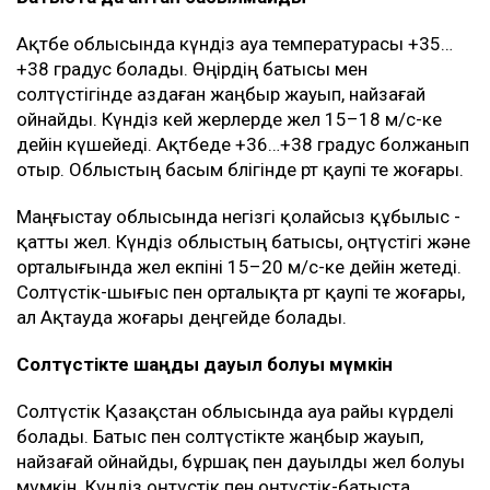
Ақтөбе облысында күндіз ауа температурасы +35…
+38 градус болады. Өңірдің батысы мен
солтүстігінде аздаған жаңбыр жауып, найзағай
ойнайды. Күндіз кей жерлерде жел 15–18 м/с-ке
дейін күшейеді. Ақтөбеде +36…+38 градус болжанып
отыр. Облыстың басым бөлігінде өрт қаупі өте жоғары.
Маңғыстау облысында негізгі қолайсыз құбылыс -
қатты жел. Күндіз облыстың батысы, оңтүстігі және
орталығында жел екпіні 15–20 м/с-ке дейін жетеді.
Солтүстік-шығыс пен орталықта өрт қаупі өте жоғары,
ал Ақтауда жоғары деңгейде болады.
Солтүстікте шаңды дауыл болуы мүмкін
Солтүстік Қазақстан облысында ауа райы күрделі
болады. Батыс пен солтүстікте жаңбыр жауып,
найзағай ойнайды, бұршақ пен дауылды жел болуы
мүмкін. Күндіз оңтүстік пен оңтүстік-батыста