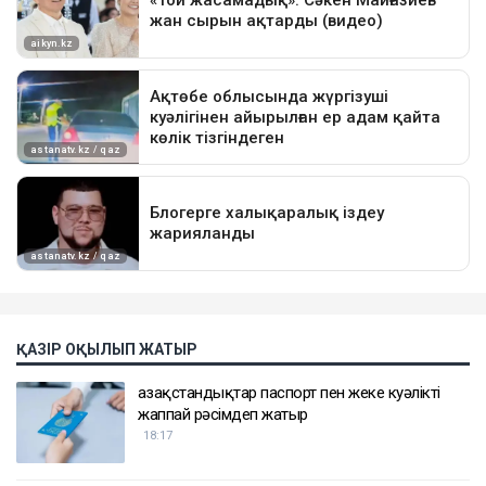
ҚАЗІР ОҚЫЛЫП ЖАТЫР
Қазақстандықтар паспорт пен жеке куәлікті
жаппай рәсімдеп жатыр
18:17