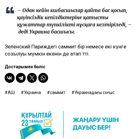
– Одан кейін көшбасшылар қайта бас қосып,
қауіпсіздік кепілдіктеріне қатысты
құжаттар түпкілікті нұсқаға келтіріледі, –
деді Украина басшысы.
Зеленский Париждегі саммит бір немесе екі күнге
созылуы мүмкін екенін де атап өтті.
Достарыңмен бөліс
АҚШ
Украина
саммит
Украинадағы соғыс