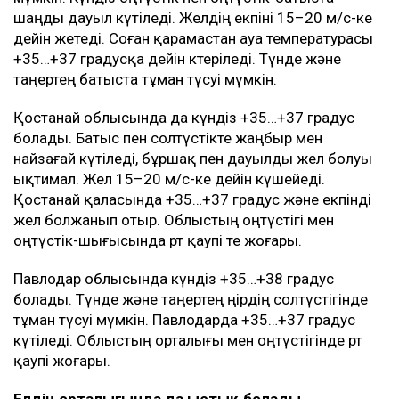
шаңды дауыл күтіледі. Желдің екпіні 15–20 м/с-ке
дейін жетеді. Соған қарамастан ауа температурасы
+35…+37 градусқа дейін көтеріледі. Түнде және
таңертең батыста тұман түсуі мүмкін.
Қостанай облысында да күндіз +35…+37 градус
болады. Батыс пен солтүстікте жаңбыр мен
найзағай күтіледі, бұршақ пен дауылды жел болуы
ықтимал. Жел 15–20 м/с-ке дейін күшейеді.
Қостанай қаласында +35…+37 градус және екпінді
жел болжанып отыр. Облыстың оңтүстігі мен
оңтүстік-шығысында өрт қаупі өте жоғары.
Павлодар облысында күндіз +35…+38 градус
болады. Түнде және таңертең өңірдің солтүстігінде
тұман түсуі мүмкін. Павлодарда +35…+37 градус
күтіледі. Облыстың орталығы мен оңтүстігінде өрт
қаупі жоғары.