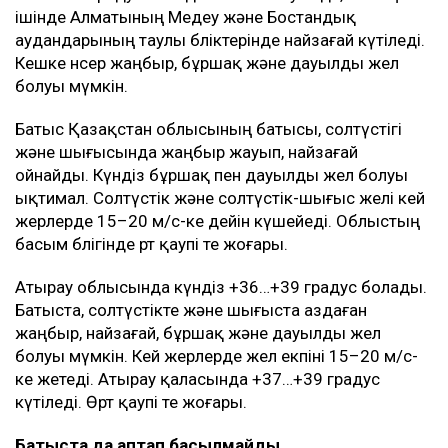
ішінде Алматының Медеу және Бостандық
аудандарының таулы бөліктерінде найзағай күтіледі.
Кешке нөсер жаңбыр, бұршақ және дауылды жел
болуы мүмкін.
Батыс Қазақстан облысының батысы, солтүстігі
және шығысында жаңбыр жауып, найзағай
ойнайды. Күндіз бұршақ пен дауылды жел болуы
ықтимал. Солтүстік және солтүстік-шығыс желі кей
жерлерде 15–20 м/с-ке дейін күшейеді. Облыстың
басым бөлігінде өрт қаупі өте жоғары.
Атырау облысында күндіз +36…+39 градус болады.
Батыста, солтүстікте және шығыста аздаған
жаңбыр, найзағай, бұршақ және дауылды жел
болуы мүмкін. Кей жерлерде жел екпіні 15–20 м/с-
ке жетеді. Атырау қаласында +37…+39 градус
күтіледі. Өрт қаупі өте жоғары.
Батыста да аптап басылмайды