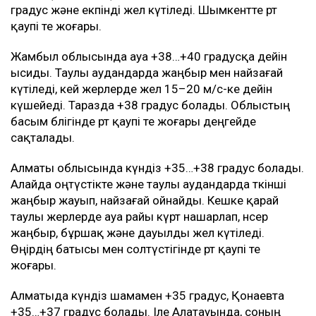
градус және екпінді жел күтіледі. Шымкентте өрт
қаупі өте жоғары.
Жамбыл облысында ауа +38…+40 градусқа дейін
ысиды. Таулы аудандарда жаңбыр мен найзағай
күтіледі, кей жерлерде жел 15–20 м/с-ке дейін
күшейеді. Таразда +38 градус болады. Облыстың
басым бөлігінде өрт қаупі өте жоғары деңгейде
сақталады.
Алматы облысында күндіз +35…+38 градус болады.
Алайда оңтүстікте және таулы аудандарда өткінші
жаңбыр жауып, найзағай ойнайды. Кешке қарай
таулы жерлерде ауа райы күрт нашарлап, нөсер
жаңбыр, бұршақ және дауылды жел күтіледі.
Өңірдің батысы мен солтүстігінде өрт қаупі өте
жоғары.
Алматыда күндіз шамамен +35 градус, Қонаевта
+35…+37 градус болады. Іле Алатауында, соның