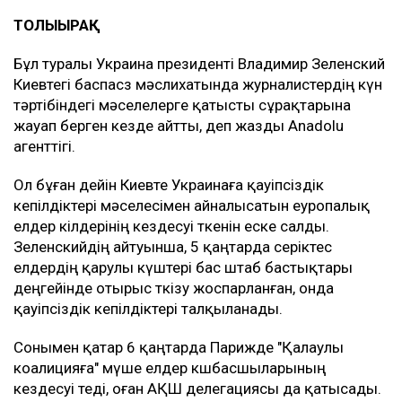
ТОЛЫҒЫРАҚ
Бұл туралы Украина президенті Владимир Зеленский
Киевтегі баспасөз мәслихатында журналистердің күн
тәртібіндегі мәселелерге қатысты сұрақтарына
жауап берген кезде айтты, деп жазды Anadolu
агенттігі.
Ол бұған дейін Киевте Украинаға қауіпсіздік
кепілдіктері мәселесімен айналысатын еуропалық
елдер өкілдерінің кездесуі өткенін еске салды.
Зеленскийдің айтуынша, 5 қаңтарда серіктес
елдердің қарулы күштері бас штаб бастықтары
деңгейінде отырыс өткізу жоспарланған, онда
қауіпсіздік кепілдіктері талқыланады.
Сонымен қатар 6 қаңтарда Парижде "Қалаулы
коалицияға" мүше елдер көшбасшыларының
кездесуі өтеді, оған АҚШ делегациясы да қатысады.