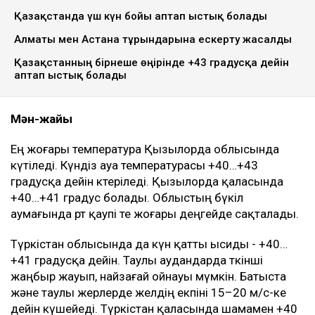
Қазақстанда үш күн бойы аптап ыстық болады
Алматы мен Астана тұрғындарына ескерту жасалды
Қазақстанның бірнеше өңірінде +43 градусқа дейін
аптап ыстық болады
Мән-жайы
Ең жоғары температура Қызылорда облысында
күтіледі. Күндіз ауа температурасы +40…+43
градусқа дейін көтеріледі. Қызылорда қаласында
+40…+41 градус болады. Облыстың бүкіл
аумағында өрт қаупі өте жоғары деңгейде сақталады.
Түркістан облысында да күн қатты ысиды - +40…
+41 градусқа дейін. Таулы аудандарда өткінші
жаңбыр жауып, найзағай ойнауы мүмкін. Батыста
және таулы жерлерде желдің екпіні 15–20 м/с-ке
дейін күшейеді. Түркістан қаласында шамамен +40