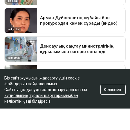
Біз сайт жұмысын жақсарту үшін cookie
файлдарын пайдаланамыз.
Келісемін
Сайтты қолдануды жалғастыру арқылы сіз
құпиялылық туралы шарттарымызбен
келісетініңізді білдіресіз.