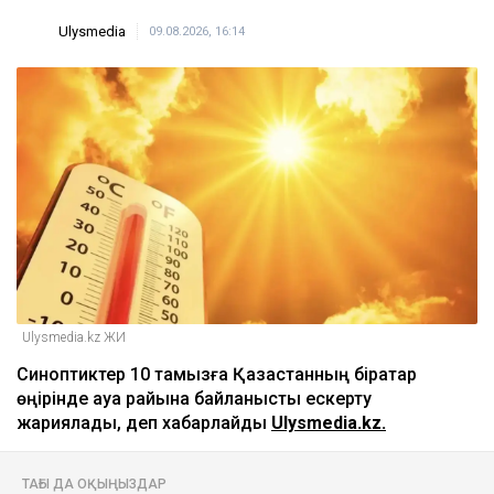
Ulysmedia
09.08.2026, 16:14
Ulysmedia.kz ЖИ
Синоптиктер 10 тамызға Қазақстанның бірқатар
өңірінде ауа райына байланысты ескерту
жариялады, деп хабарлайды
Ulysmedia.kz.
ТАҒЫ ДА ОҚЫҢЫЗДАР