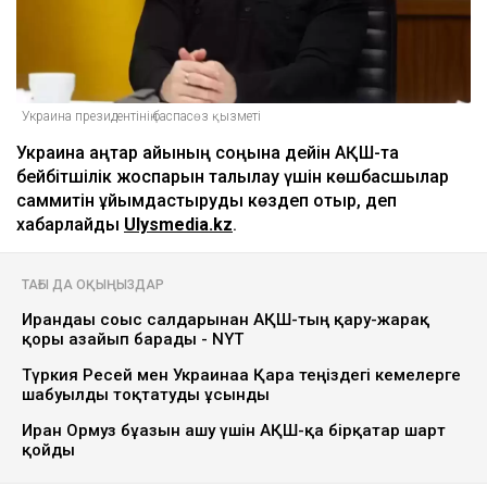
Украина президентінің баспасөз қызметі
Украина қаңтар айының соңына дейін АҚШ-та
бейбітшілік жоспарын талқылау үшін көшбасшылар
саммитін ұйымдастыруды көздеп отыр, деп
хабарлайды
Ulysmedia.kz
.
ТАҒЫ ДА ОҚЫҢЫЗДАР
Ирандағы соғыс салдарынан АҚШ-тың қару-жарақ
қоры азайып барады - NYT
Түркия Ресей мен Украинаға Қара теңіздегі кемелерге
шабуылды тоқтатуды ұсынды
Иран Ормуз бұғазын ашу үшін АҚШ-қа бірқатар шарт
қойды