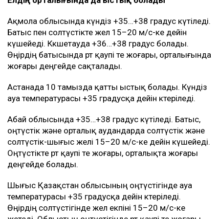
Елдің орталығында да ыстық болады
Ақмола облысында күндіз +35…+38 градус күтіледі.
Батыс пен солтүстікте жел 15–20 м/с-ке дейін
күшейеді. Көкшетауда +36…+38 градус болады.
Өңірдің батысында өрт қаупі өте жоғары, орталығында
жоғары деңгейде сақталады.
Астанада 10 тамызда қатты ыстық болады. Күндіз
ауа температурасы +35 градусқа дейін көтеріледі.
Абай облысында +35…+38 градус күтіледі. Батыс,
оңтүстік және орталық аудандарда солтүстік және
солтүстік-шығыс желі 15–20 м/с-ке дейін күшейеді.
Оңтүстікте өрт қаупі өте жоғары, орталықта жоғары
деңгейде болады.
Шығыс Қазақстан облысының оңтүстігінде ауа
температурасы +35 градусқа дейін көтеріледі.
Өңірдің солтүстігінде жел екпіні 15–20 м/с-ке