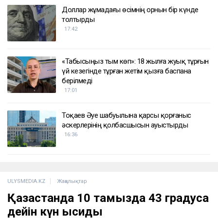
Доллар жұмадағы өсімнің орнын бір күнде
толтырды
17:42
«Табысыңыз тым көп»: 18 жылға жуық тұрғын
үй кезегінде тұрған жетім қызға баспана
берілмеді
17:01
Тоқаев Әуе шабуылына қарсы қорғаныс
әскерлерінің қолбасшысын ауыстырды
16:36
ULYSMEDIA.KZ
Жаңалықтар
Қазақстанда 10 тамызда 43 градусқа
дейін күн ысиды