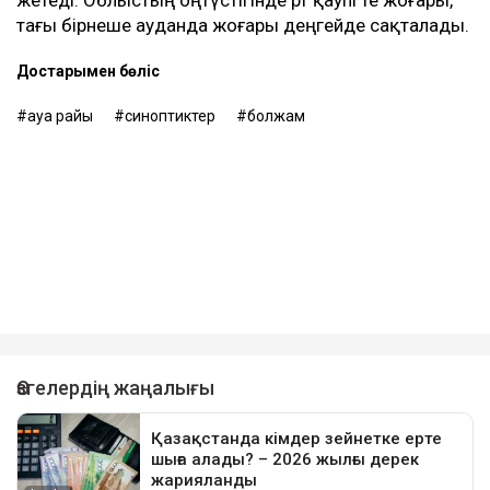
жетеді. Облыстың оңтүстігінде өрт қаупі өте жоғары,
тағы бірнеше ауданда жоғары деңгейде сақталады.
Достарыңмен бөліс
ауа райы
синоптиктер
болжам