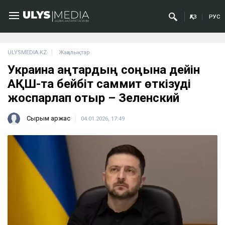
ҚАЗ
РУС
ULYSMEDIA.KZ
Жаңалықтар
Украина қаңтардың соңына дейін
АҚШ-та бейбіт саммит өткізуді
жоспарлап отыр – Зеленский
Сырым Қаржас
04.01.2026, 17:49