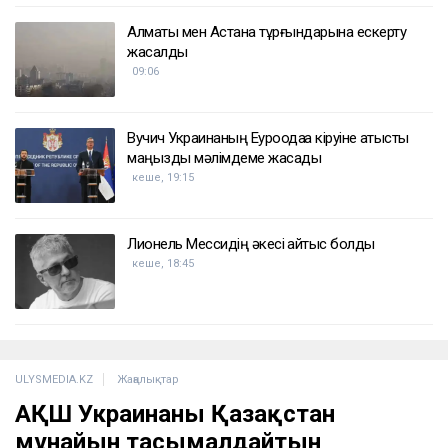
Алматы мен Астана тұрғындарына ескерту
жасалды
09:06
Вучич Украинаның Еуроодаққа кіруіне қатысты
маңызды мәлімдеме жасады
кеше, 19:15
Лионель Мессидің әкесі қайтыс болды
кеше, 18:45
ULYSMEDIA.KZ
Жаңалықтар
АҚШ Украинаны Қазақстан
мұнайын тасымалдайтын