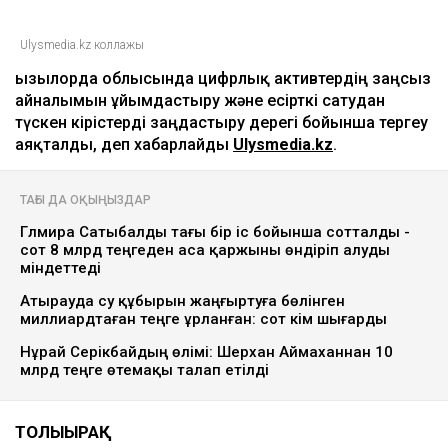
Ulysmedia.kz коллажы
Қызылорда облысында цифрлық активтердің заңсыз
айналымын ұйымдастыру және есірткі сатудан
түскен кірістерді заңдастыру дерегі бойынша тергеу
аяқталды, деп хабарлайды
Ulysmedia.kz
.
ТАҒЫ ДА ОҚЫҢЫЗДАР
Гүлмира Сатыбалды тағы бір іс бойынша сотталды -
сот 8 млрд теңгеден аса қаржыны өндіріп алуды
міндеттеді
Атырауда су құбырын жаңғыртуға бөлінген
миллиардтаған теңге ұрланған: сот үкім шығарды
Нұрай Серікбайдың өлімі: Шерхан Аймаханнан 10
млрд теңге өтемақы талап етілді
ТОЛЫҒЫРАҚ