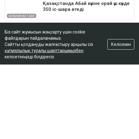
Біз сайт жұмысын жақсарту үшін cookie
файлдарын пайдаланамыз.
Келісемін
Сайтты қолдануды жалғастыру арқылы сіз
құпиялылық туралы шарттарымызбен
келісетініңізді білдіресіз.
ҚАЗІР ОҚЫЛЫП ЖАТЫР