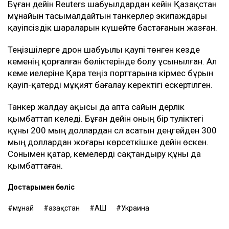
Бұған дейін Reuters шабуылдардан кейін Қазақстан
мұнайын тасымалдайтын танкерлер экипаждары
қауіпсіздік шараларын күшейте бастағанын жазған.
Теңізшілерге дрон шабуылы қаупі төнген кезде
кеменің қорғалған бөліктерінде болу ұсынылған. Ал
кеме иелеріне Қара теңіз порттарына кірмес бұрын
қауіп-қатерді мұқият бағалау керектігі ескертілген.
Танкер жалдау ақысы да апта сайын дерлік
қымбаттап келеді. Бұған дейін оның бір тәуліктегі
құны 200 мың доллардан сәл асатын деңгейден 300
мың доллардан жоғары көрсеткішке дейін өскен.
Сонымен қатар, кемелерді сақтандыру құны да
қымбаттаған.
Достарыңмен бөліс
мұнай
Қазақстан
АҚШ
Украина