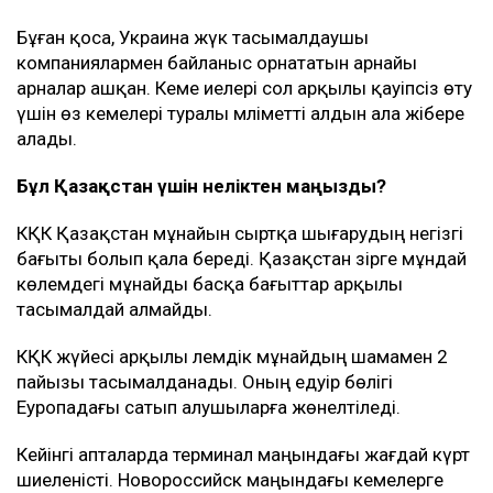
Бұған қоса, Украина жүк тасымалдаушы
компаниялармен байланыс орнататын арнайы
арналар ашқан. Кеме иелері сол арқылы қауіпсіз өту
үшін өз кемелері туралы мәліметті алдын ала жібере
алады.
Бұл Қазақстан үшін неліктен маңызды?
КҚК Қазақстан мұнайын сыртқа шығарудың негізгі
бағыты болып қала береді. Қазақстан әзірге мұндай
көлемдегі мұнайды басқа бағыттар арқылы
тасымалдай алмайды.
КҚК жүйесі арқылы әлемдік мұнайдың шамамен 2
пайызы тасымалданады. Оның едәуір бөлігі
Еуропадағы сатып алушыларға жөнелтіледі.
Кейінгі апталарда терминал маңындағы жағдай күрт
шиеленісті. Новороссийск маңындағы кемелерге