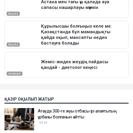
ҚАЗІР ОҚЫЛЫП ЖАТЫР
Ақтауда 300-ге жуық отбасы ірі алаяқтықтың
құрбаны болғанын айтты
09:24