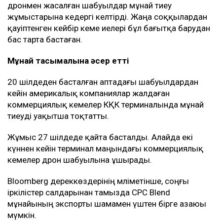
дронмен жасалған шабуылдар мұнай тиеу
жұмыстарына кедергі келтірді. Жаңа соққылардан
қауіптенген кейбір кеме иелері бұл бағытқа барудан
бас тарта бастаған.
Мұнай тасымалына әсер етті
20 шілдеден басталған аптадағы шабуылдардан
кейін америкалық компаниялар жалдаған
коммерциялық кемелер КҚК терминалында мұнай
тиеуді уақытша тоқтатты.
Жұмыс 27 шілдеде қайта басталды. Алайда екі
күннен кейін терминал маңындағы коммерциялық
кемелер дрон шабуылына ұшырады.
Bloomberg дереккөздерінің мәліметінше, соңғы
іркілістер салдарынан тамызда CPC Blend
мұнайының экспорты шамамен үштен бірге азаюы
мүмкін.