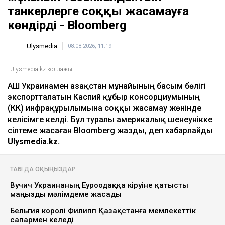
танкерлерге соққы жасамауға
көндірді - Bloomberg
Ulysmedia
08.08.2026, 11:19
Ulysmedia.kz коллажы
АҚШ Украинамен Қазақстан мұнайының басым бөлігі
экспортталатын Каспий құбыр консорциумының
(КҚК) инфрақұрылымына соққы жасамау жөнінде
келісімге келді. Бұл туралы америкалық шенеунікке
сілтеме жасаған Bloomberg жазды, деп хабарлайды
Ulysmedia.kz.
ТАҒЫ ДА ОҚЫҢЫЗДАР
Вучич Украинаның Еуроодаққа кіруіне қатысты
маңызды мәлімдеме жасады
Бельгия королі Филипп Қазақстанға мемлекеттік
сапармен келеді