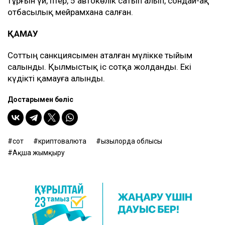
тұрғын үй, пәтер, 5 автокөлік сатып алып, сондай-ақ
отбасылық мейрамхана салған.
ҚАМАУ
Соттың санкциясымен аталған мүлікке тыйым
салынды. Қылмыстық іс сотқа жолданды. Екі
күдікті қамауға алынды.
Достарыңмен бөліс
сот
криптовалюта
Қызылорда облысы
Ақша жымқыру