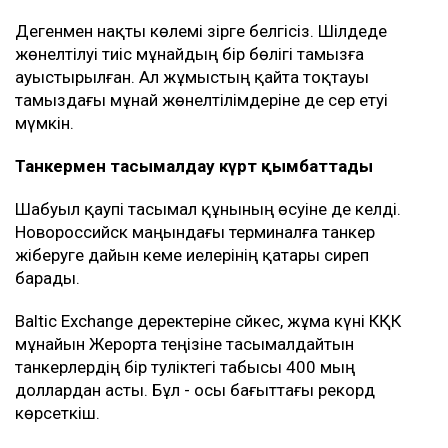
Дегенмен нақты көлемі әзірге белгісіз. Шілдеде
жөнелтілуі тиіс мұнайдың бір бөлігі тамызға
ауыстырылған. Ал жұмыстың қайта тоқтауы
тамыздағы мұнай жөнелтілімдеріне де әсер етуі
мүмкін.
Танкермен тасымалдау күрт қымбаттады
Шабуыл қаупі тасымал құнының өсуіне де әкелді.
Новороссийск маңындағы терминалға танкер
жіберуге дайын кеме иелерінің қатары сиреп
барады.
Baltic Exchange деректеріне сәйкес, жұма күні КҚК
мұнайын Жерорта теңізіне тасымалдайтын
танкерлердің бір тәуліктегі табысы 400 мың
доллардан асты. Бұл - осы бағыттағы рекорд
көрсеткіш.