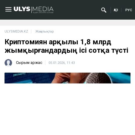
ҚАЗ
РУС
ULYSMEDIA.KZ
Жаңалықтар
Криптоәмиян арқылы 1,8 млрд
жымқырғандардың ісі сотқа түсті
Сырым Қаржас
05.01.2026, 11:43