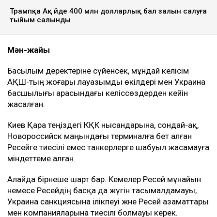
Трампқа Ақ үйде 400 млн долларлық бал залын салуға
тыйым салынды
Мән-жайы
Басылым деректеріне сүйенсек, мұндай келісім
АҚШ-тың жоғары лауазымды өкілдері мен Украина
басшылығы арасындағы келіссөздерден кейін
жасалған.
Киев Қара теңіздегі КҚК нысандарына, сондай-ақ,
Новороссийск маңындағы терминалға бет алған
Ресейге тиесілі емес танкерлерге шабуыл жасамауға
міндеттеме алған.
Алайда бірнеше шарт бар. Кемелер Ресей мұнайын
немесе Ресейдің басқа да жүгін тасымалдамауы,
Украина санкциясына ілікпеуі және Ресей азаматтары
мен компанияларына тиесілі болмауы керек.