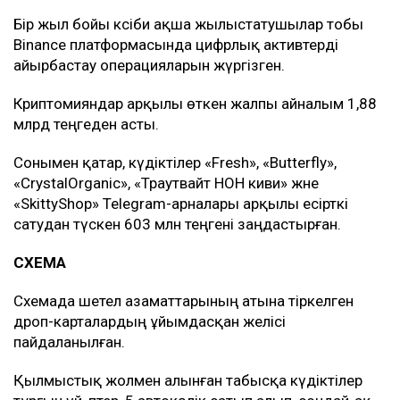
Бір жыл бойы кәсіби ақша жылыстатушылар тобы
Binance платформасында цифрлық активтерді
айырбастау операцияларын жүргізген.
Криптоәмияндар арқылы өткен жалпы айналым 1,88
млрд теңгеден асты.
Сонымен қатар, күдіктілер «Fresh», «Butterfly»,
«CrystalOrganic», «Траутвайт НОН киви» және
«SkittyShop» Telegram-арналары арқылы есірткі
сатудан түскен 603 млн теңгені заңдастырған.
СХЕМА
Схемада шетел азаматтарының атына тіркелген
дроп-карталардың ұйымдасқан желісі
пайдаланылған.
Қылмыстық жолмен алынған табысқа күдіктілер