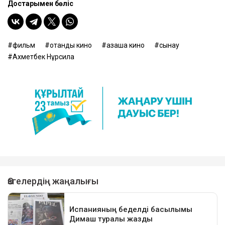
Достарыңмен бөліс
фильм
отандық кино
қазақша кино
сынау
Ахметбек Нұрсила