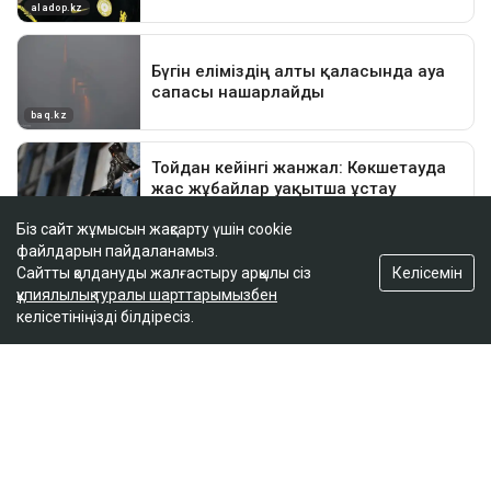
Біз сайт жұмысын жақсарту үшін cookie
файлдарын пайдаланамыз.
Келісемін
Сайтты қолдануды жалғастыру арқылы сіз
құпиялылық туралы шарттарымызбен
келісетініңізді білдіресіз.