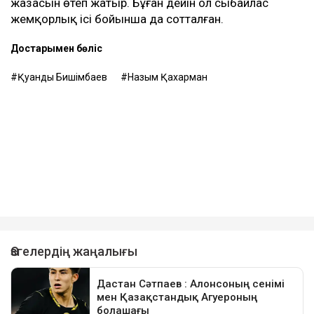
жазасын өтеп жатыр. Бұған дейін ол сыбайлас
жемқорлық ісі бойынша да сотталған.
Достарыңмен бөліс
Қуандық Бишімбаев
Назым Қахарман