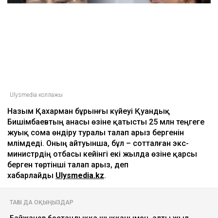
Ulysmedia коллажы
Назым Қахарман бұрынғы күйеуі Қуандық
Бишімбаевтың анасы өзіне қатысты 25 млн теңгеге
жуық сома өндіру туралы талап арыз бергенін
мәлімдеді. Оның айтуынша, бұл – сотталған экс-
министрдің отбасы кейінгі екі жылда өзіне қарсы
берген төртінші талап арыз, деп
хабарлайды
Ulysmedia.kz
.
ТАҒЫ ДА ОҚЫҢЫЗДАР