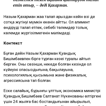
етіп отыр, – деді Қахарман.
Назым Қахарман жаңа талап арыздан кейін өзі де
сотқа жүгінуі мүмкін екенін айтты. Ол алимент
өндіруді талап етпек, себебі төлемдер толық
көлемде жүргізілмегенін мәлімдеді.
Контекст
Бұған дейін Назым Қахарман Қуандық
Бишімбаевпен бірге тұрған кезеңі туралы айтып
берген. Оның сөзінше, некеде болған кезінде ол
күйеуінің опасыздығына, бақылауына,
психологиялық қысымына және физикалық
агрессиясына тап болған.
Еске салайық, бұрынғы ұлттық экономика министрі
Қуандық Бишімбаев Салтанат Нүкенованы өлтіргені
үшін 24 жылға бас бостандығынан айырылып,