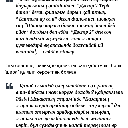
бауырымның өтінішімен "Дәстүр 2 Теріс
бата" деген фильмге барып қайттық.
"Таптым ау сені" деген фильмнен шыққан
соң "Шошқа қораға барып тамақ ішкендей
күйде" болдым деп едім. "Дәстүр 2" ден соң
өлген адамның мүрдесін жеп жатқан
құзғындардың арасында болғандай күй
кештім!, – дейді кәсіпкер.
Оның сөзінше, фильмде қазақтың салт-дәстүрінің бәрін
"ширк" қылып көрсетпек болған.
- Қалай осындай өлермендікпен өз ұлтын,
ата-бабасын жек көруге болады? Қайранмын!
Әйгілі Ысқақтың стримінде "Қазақтың
жарты жерін арабтарға бере салу керек" деп
шатып отырған арабқұлдарды тыңдап,
жаным аза-қаза болып еді. Бүгін мынаны
көріп, бұл сұмдықтың қалай терең тамыр