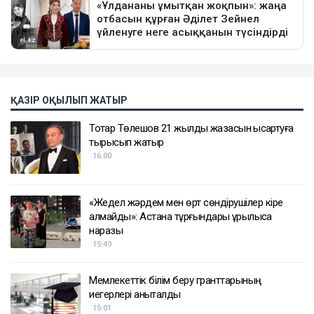
ҚАЗІР ОҚЫЛЫП ЖАТЫР
Тоқтар Төлешов 21 жылдық жазасын қысқартуға
тырысып жатыр
16:00
«Жедел жәрдем мен өрт сөндірушілер кіре
алмайды»: Астана тұрғындары құрылысқа
наразы
15:49
Мемлекеттік білім беру гранттарының
иегерлері анықталды
15:01