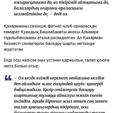
ажырасқаныма да, өз пікірімді айтқаныма да,
балалардың олармен араласқысы
келмейтініне де, – деді ол.
Қахарманның сөзінше, фитнес-клуб орналасқан
ғимарат Қуандық Бишімбаевтың анасы Альмира
Нұрлыбекованың атына рәсімделген. Ал Қахарман
бизнесті сенімгерлік басқару шарты негізінде
жүргізген.
Енді осы келісім оның үстінен қаржылық талап қоюға
негіз болып отыр.
– Ол кезде өзімді керемет отбасына келдім
деп ойладым және ешқандай қауіп-қатерді
байқамадым. Қазір сенімгерлік басқару
шартының тұзаққа айналуы мүмкін екенін
түсіндім. Арада бірнеше жыл өткен соң менен
талап қоюшылардың пікірінше, осы
бизнестен түскен ақшаны қайтаруды талап