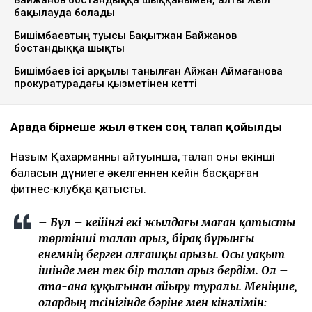
Байжанов бостандыққа шыққанымен, алты жыл
бақылауда болады
Бишімбаевтың туысы Бақытжан Байжанов
бостандыққа шықты
Бишімбаев ісі арқылы танылған Айжан Аймағанова
прокуратурадағы қызметінен кетті
Арада бірнеше жыл өткен соң талап қойылды
Назым Қахарманның айтуынша, талап оның екінші
баласын дүниеге әкелгеннен кейін басқарған
фитнес-клубқа қатысты.
– Бұл – кейінгі екі жылдағы маған қатысты
төртінші талап арыз, бірақ бұрынғы
енемнің берген алғашқы арызы. Осы уақыт
ішінде мен тек бір талап арыз бердім. Ол –
ата-ана құқығынан айыру туралы. Меніңше,
олардың түсінігінде бәріне мен кінәлімін: