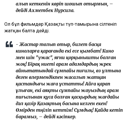
алып кеткенін көріп шошып отырмын, –
дейді Ахметбек Нұрсила.
Ол бұл фильмдер Қазақтың түп-тамырына сілтеніп
жатқан балта дейді.
- Жастар толып отыр, билет басқа
киноларға қарағанда екі есе қымбат! Кино
мен үшін "ужас", яғни қорқынышты болған
жоқ! Бірақ ниеті арам адамдардың жүрек
айнытатындай сұмпайы пиғилы, өз ұлтына
деген өлермендікпен жасалып жатқан
қастандығы жаға ұстатты! Айға қарап
ұлыған, екі аяқты сұмпайы жауыздың арам
пиғылынан құса болған қасқырдың жағдайы
дәл қазір Қазақтың басына келген екен!
Өмірден түңіліп кеттім! Сұмдық! Қайда кетіп
барамыз, – дейді кәсіпкер.