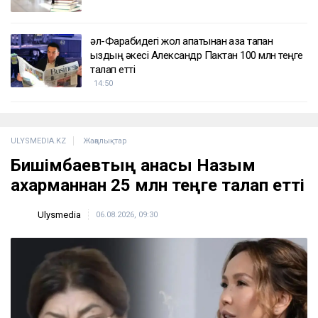
әл-Фарабидегі жол апатынан қаза тапқан
қыздың әкесі Александр Пактан 100 млн теңге
талап етті
14:50
ULYSMEDIA.KZ
Жаңалықтар
Бишімбаевтың анасы Назым
Қахарманнан 25 млн теңге талап етті
Ulysmedia
06.08.2026, 09:30