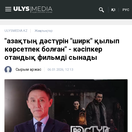
ҚАЗ
РУС
ULYSMEDIA.KZ
Жаңалықтар
"Қазақтың дәстүрін "ширк" қылып
көрсетпек болған" - кәсіпкер
отандық фильмді сынады
Сырым Қаржас
06.01.2026, 12:13