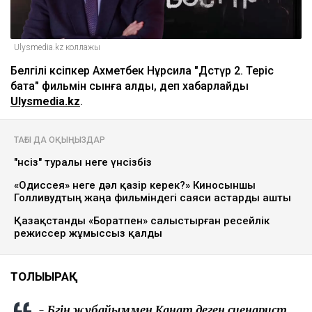
Ulysmedia.kz коллажы
Белгілі кәсіпкер Ахметбек Нұрсила "Дәстүр 2. Теріс
бата" фильмін сынға алды, деп хабарлайды
Ulysmedia.kz
.
ТАҒЫ ДА ОҚЫҢЫЗДАР
"Үнсіз" туралы неге үнсізбіз
«Одиссея» неге дәл қазір керек?» Киносыншы
Голливудтың жаңа фильміндегі саяси астарды ашты
Қазақстанды «Боратпен» салыстырған ресейлік
режиссер жұмыссыз қалды
ТОЛЫҒЫРАҚ
- Бүгін жұбайыммен Қанат деген сценарист