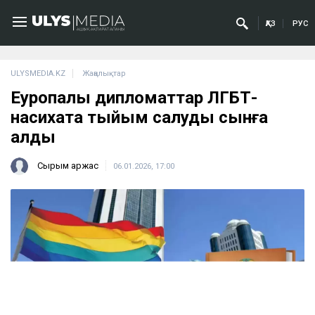
ҚАЗ
РУС
ULYSMEDIA.KZ
Жаңалықтар
Еуропалық дипломаттар ЛГБТ-
насихатқа тыйым салуды сынға
алды
Сырым Қаржас
06.01.2026, 17:00