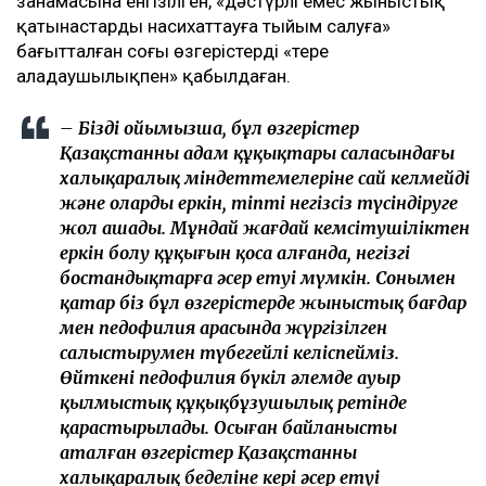
заңнамасына енгізілген, «дәстүрлі емес жыныстық
қатынастарды насихаттауға тыйым салуға»
бағытталған соңғы өзгерістерді «терең
алаңдаушылықпен» қабылдаған.
– Біздің ойымызша, бұл өзгерістер
Қазақстанның адам құқықтары саласындағы
халықаралық міндеттемелеріне сай келмейді
және оларды еркін, тіпті негізсіз түсіндіруге
жол ашады. Мұндай жағдай кемсітушіліктен
еркін болу құқығын қоса алғанда, негізгі
бостандықтарға әсер етуі мүмкін. Сонымен
қатар біз бұл өзгерістерде жыныстық бағдар
мен педофилия арасында жүргізілген
салыстырумен түбегейлі келіспейміз.
Өйткені педофилия бүкіл әлемде ауыр
қылмыстық құқықбұзушылық ретінде
қарастырылады. Осыған байланысты
аталған өзгерістер Қазақстанның
халықаралық беделіне кері әсер етуі