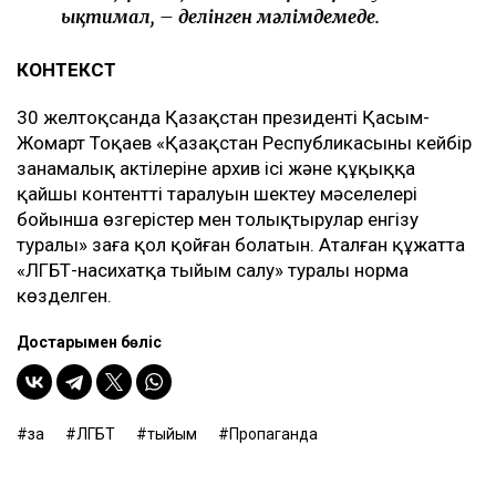
ықтимал, – делінген мәлімдемеде.
КОНТЕКСТ
30 желтоқсанда Қазақстан президенті Қасым-
Жомарт Тоқаев «Қазақстан Республикасының кейбір
заңнамалық актілеріне архив ісі және құқыққа
қайшы контенттің таралуын шектеу мәселелері
бойынша өзгерістер мен толықтырулар енгізу
туралы» заңға қол қойған болатын. Аталған құжатта
«ЛГБТ-насихатқа тыйым салу» туралы норма
көзделген.
Достарыңмен бөліс
заң
ЛГБТ
тыйым
Пропаганда