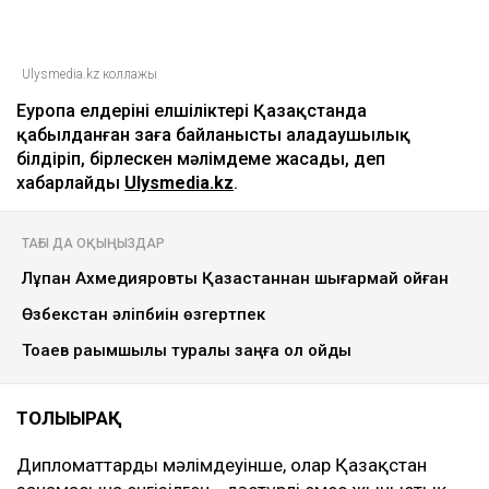
Ulysmedia.kz коллажы
Еуропа елдерінің елшіліктері Қазақстанда
қабылданған заңға байланысты алаңдаушылық
білдіріп, бірлескен мәлімдеме жасады, деп
хабарлайды
Ulysmedia.kz
.
ТАҒЫ ДА ОҚЫҢЫЗДАР
Лұқпан Ахмедияровты Қазақстаннан шығармай қойған
Өзбекстан әліпбиін өзгертпек
Тоқаев рақымшылық туралы заңға қол қойды
ТОЛЫҒЫРАҚ
Дипломаттардың мәлімдеуінше, олар Қазақстан