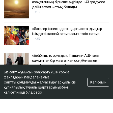
Қазақстанның бірнеше өңірінде +43 градусқа
дейін аптап ыстық болады
15:12
«Өзгелер ішпесін деп»: қырғызстандықтар
ішімдікті жаппай сатып алып, төгіп жатыр
14:52
«Бейбітшілік орнады»: Пашинян АҚШ-тағы
саммиттен бір жыл өткен соң Әлиевпен
телефон арқылы сөйлесті
14:44
Біз сайт жұмысын жақсарту үшін cookie
файлдарын пайдаланамыз.
Келісемін
Сайтты қолдануды жалғастыру арқылы сіз
«Бұлай етуге болмайды»: қазақстандықтар
құпиялылық туралы шарттарымызбен
Алматы маңында казино ашуға қарсы шықты
келісетініңізді білдіресіз.
14:09