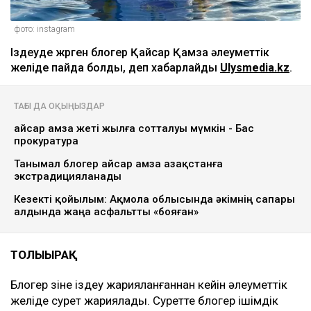
фото: instagram
Іздеуде жүрген блогер Қайсар Қамза әлеуметтік
желіде пайда болды, деп хабарлайды
Ulysmedia.kz
.
ТАҒЫ ДА ОҚЫҢЫЗДАР
Қайсар Қамза жеті жылға сотталуы мүмкін - Бас
прокуратура
Танымал блогер Қайсар Қамза Қазақстанға
экстрадицияланады
Кезекті қойылым: Ақмола облысында әкімнің сапары
алдында жаңа асфальтты «бояған»
ТОЛЫҒЫРАҚ
Блогер өзіне іздеу жарияланғаннан кейін әлеуметтік
желіде сурет жариялады. Суретте блогер ішімдік