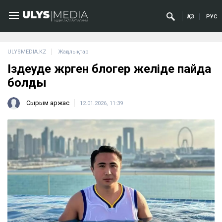
ҚАЗ
РУС
ULYSMEDIA.KZ
Жаңалықтар
Іздеуде жүрген блогер желіде пайда
болды
Сырым Қаржас
12.01.2026, 11:39