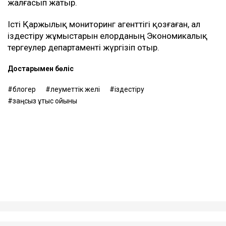
жалғасып жатыр.
Істі Қаржылық мониторинг агенттігі қозғаған, ал
іздестіру жұмыстарын елорданың Экономикалық
тергеулер департаменті жүргізіп отыр.
Достарыңмен бөліс
блогер
әлеуметтік желі
іздестіру
заңсыз ұтыс ойыны