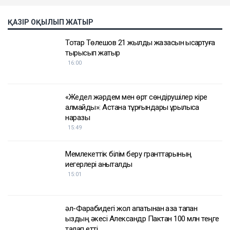
ҚАЗІР ОҚЫЛЫП ЖАТЫР
Тоқтар Төлешов 21 жылдық жазасын қысқартуға
тырысып жатыр
16:00
«Жедел жәрдем мен өрт сөндірушілер кіре
алмайды»: Астана тұрғындары құрылысқа
наразы
15:49
Мемлекеттік білім беру гранттарының
иегерлері анықталды
15:01
әл-Фарабидегі жол апатынан қаза тапқан
қыздың әкесі Александр Пактан 100 млн теңге
талап етті