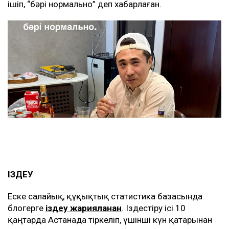
ішіп, “бәрі нормально” деп хабарлаған.
ІЗДЕУ
Еске салайық, құқықтық статистика базасында
блогерге
іздеу жарияланған
. Іздестіру ісі 10
қаңтарда Астанада тіркеліп, үшінші күн қатарынан