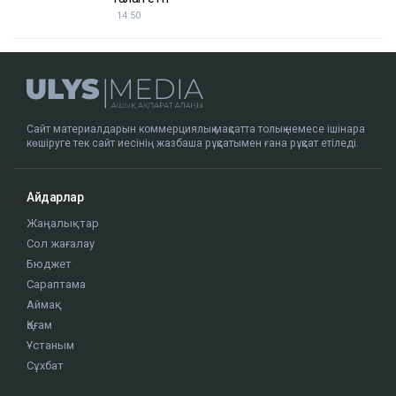
14:50
Сайт материалдарын коммерциялық мақсатта толық немесе ішінара
көшіруге тек сайт иесінің жазбаша рұқсатымен ғана рұқсат етіледі.
Айдарлар
Жаңалықтар
Сол жағалау
Бюджет
Сараптама
Аймақ
Қоғам
Ұстаным
Сұхбат