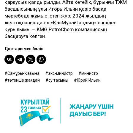
қараусыз қалдырылды. Айта кетейік, бұрынғы ТЖМ
басшысының ұлы Игорь Ильин қазір басқа
мәртебеде жұмыс істеп жүр: 2024 жылдың
желтоқсанында ол «ҚазМұнайГаздың» еншілес
құрылымы — KMG PetroChem компаниясын
басқаруға келген.
Достарыңмен бөліс
Самұрық-Қазына
экс-министр
министр
төтенше жағдай
су тасқыны
Юрий Ильин