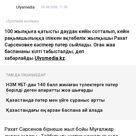
Ulysmedia
05.08.2026, 11:30
Ulysmedia коллажы
100 жылқыға қатысты даудан кейін сотталып, кейін
рақымшылыққа іліккен ақтөбелік жылқышы Рахат
Сәрсеновке кәсіпкер пәтер сыйлады. Оған жаңа
баспананың кілті табысталды, деп
хабарлайды
Ulysmedia.kz
.
ТАҒЫ ДА ОҚЫҢЫЗДАР
НЗМ ҰБТ-дан 140 балл жинаған түлектерге пәтер
берілді деген ақпаратты жоққа шығарды
Қазақстанда пәтер мен үйге сұраныс артты
Қазақстандағы ең арзан баспана қай қалада
Рахат Сәрсенов бірнеше жыл бойы Мұғалжар
ауданындағы «Тайбурыл» шаруа қожалығында