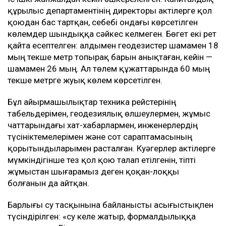
құрылыс департаментінің директоры актілерге қол
қоюдан бас тартқан, себебі ондағы көрсетілген
көлемдер шындыққа сәйкес келмеген. Бөгет екі рет
қайта есептелген: алдымен геодезистер шамамен 18
мың текше метр топырақ барын анықтаған, кейін —
шамамен 26 мың. Ал төлем құжаттарында 60 мың
текше метрге жуық көлем көрсетілген.
Бұл айырмашылықтар техника рейстерінің
табельдерімен, геодезиялық өлшеулермен, жұмыс
чаттарындағы хат-хабарлармен, инженерлердің
түсініктемелерімен және сот сараптамасының
қорытындыларымен расталған. Куәгерлер актілерге
мүмкіндігінше тез қол қою талап етілгенін, тіпті
жұмыстан шығарамыз деген қоқан-лоққы
болғанын да айтқан.
Барлығы су тасқынына байланысты асығыстықпен
түсіндірілген: «су келе жатыр, формалдылыққа