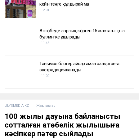
кейін теңге құлдырай ма
12:01
Ақтөбеде зорлық көрген 15 жастағы қыз
буллингке ұшырады
11:43
Танымал блогер Қайсар Қамза Қазақстанға
экстрадицияланады
11:00
ULYSMEDIA.KZ
Жаңалықтар
100 жылқы дауына байланысты
сотталған ақтөбелік жылқышыға
кәсіпкер пәтер сыйлады