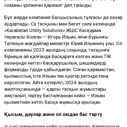
соманы ұрланған қаражат деп таныды.
Бұл жерде компания басшысының тұлғасы да назар
аудартады. Су тасқыны мен бөгет салу кезеңінде
«Karabatan Utility Solutions» ЖШС басқарма
төрағасы болған — Игорь Ильин, яғни бұрынғы
Төтенше жағдайлар министрі Юрий Ильиннің ұлы. Ол
компанияны 2023 жылдың соңында, тасқынға
бірнеше ай қалғанда басқаруға келген және ТЖ
кезеңінде негізгі басқарушылық шешімдерді
формалды түрде қабылдаған. Соған қарамастан,
қылмыстық істе Ильин тек куәгер ретінде ғана
көрсетілген. Айта кетерлігі, 2024 жылдың
желтоқсанында — қарсы тасқын жұмыстары
аяқталып, тергеу басталғаннан кейін — Ильин
қызметінен кетіп, басқа жұмысқа ауысқан.
Қысым, даулар және қол қоюдан бас тарту
Іс ішкі жанжалдан кейін әшкереленген. Капиталдық