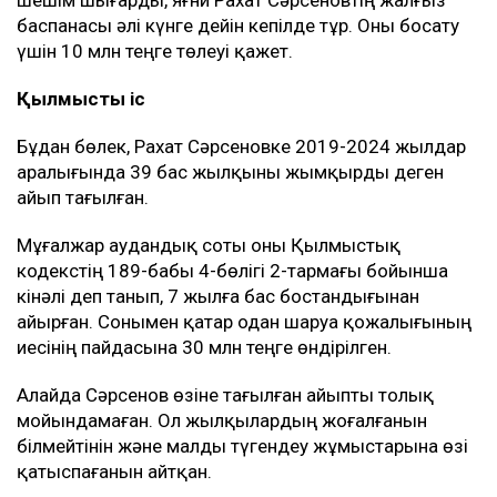
баспанасы әлі күнге дейін кепілде тұр. Оны босату
үшін 10 млн теңге төлеуі қажет.
Қылмыстық іс
Бұдан бөлек, Рахат Сәрсеновке 2019-2024 жылдар
аралығында 39 бас жылқыны жымқырды деген
айып тағылған.
Мұғалжар аудандық соты оны Қылмыстық
кодекстің 189-бабы 4-бөлігі 2-тармағы бойынша
кінәлі деп танып, 7 жылға бас бостандығынан
айырған. Сонымен қатар одан шаруа қожалығының
иесінің пайдасына 30 млн теңге өндірілген.
Алайда Сәрсенов өзіне тағылған айыпты толық
мойындамаған. Ол жылқылардың жоғалғанын
білмейтінін және малды түгендеу жұмыстарына өзі
қатыспағанын айтқан.