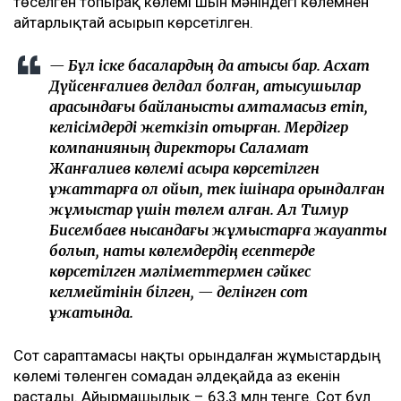
төселген топырақ көлемі шын мәніндегі көлемнен
айтарлықтай асырып көрсетілген.
— Бұл іске басқалардың да қатысы бар. Асхат
Дүйсенғалиев делдал болған, қатысушылар
арасындағы байланысты қамтамасыз етіп,
келісімдерді жеткізіп отырған. Мердігер
компанияның директоры Саламат
Жанғалиев көлемі асыра көрсетілген
құжаттарға қол қойып, тек ішінара орындалған
жұмыстар үшін төлем алған. Ал Тимур
Бисембаев нысандағы жұмыстарға жауапты
болып, нақты көлемдердің есептерде
көрсетілген мәліметтермен сәйкес
келмейтінін білген, — делінген сот
құжатында.
Сот сараптамасы нақты орындалған жұмыстардың
көлемі төленген сомадан әлдеқайда аз екенін
растады. Айырмашылық – 63,3 млн теңге. Сот бұл