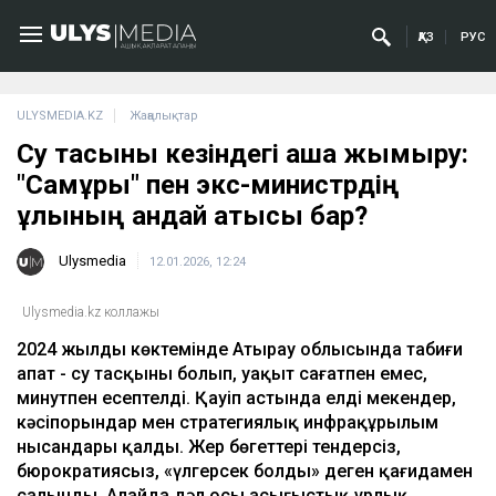
ҚАЗ
РУС
ULYSMEDIA.KZ
Жаңалықтар
Су тасқыны кезіндегі ақша жымқыру:
"Самұрық" пен экс-министрдің
ұлының қандай қатысы бар?
Ulysmedia
12.01.2026, 12:24
Ulysmedia.kz коллажы
2024 жылдың көктемінде Атырау облысында табиғи
апат - су тасқыны болып, уақыт сағатпен емес,
минутпен есептелді. Қауіп астында елді мекендер,
кәсіпорындар мен стратегиялық инфрақұрылым
нысандары қалды. Жер бөгеттері тендерсіз,
бюрократиясыз, «үлгерсек болды» деген қағидамен
салынды. Алайда дәл осы асығыстық ұрлық