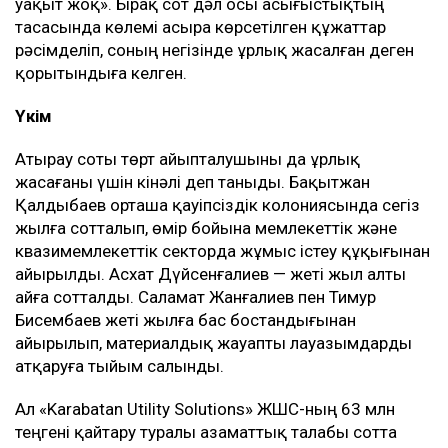
уақыт жоқ». Бірақ сот дәл осы асығыстықтың
тасасында көлемі асыра көрсетілген құжаттар
рәсімделіп, соның негізінде ұрлық жасалған деген
қорытындыға келген.
Үкім
Атырау соты төрт айыпталушыны да ұрлық
жасағаны үшін кінәлі деп таныды. Бақытжан
Қалдыбаев орташа қауіпсіздік колониясында сегіз
жылға сотталып, өмір бойына мемлекеттік және
квазимемлекеттік секторда жұмыс істеу құқығынан
айырылды. Асхат Дүйсенғалиев — жеті жыл алты
айға сотталды. Саламат Жанғалиев пен Тимур
Бисембаев жеті жылға бас бостандығынан
айырылып, материалдық жауапты лауазымдарды
атқаруға тыйым салынды.
Ал «Karabatan Utility Solutions» ЖШС-ның 63 млн
теңгені қайтару туралы азаматтық талабы сотта