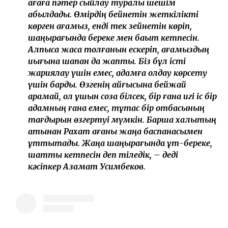
ағаға пәтер сыйлау туралы шешім
қабылдады. Өмірдің бейнетін жеткілікті
көрген ағамыз, енді тек зейнетін көріп,
шаңырағында береке мен бақыт кетпесін.
Алпысқа жасқа толғанын ескеріп, ағамыздың
иығына шапан да жаптық. Біз бұл істі
жариялау үшін емес, адамға қолдау көрсету
үшін бардық. Өзгенің қайғысына бейжай
қарамай, қол ұшын соза білсек, бір ғана игі іс бір
адамның ғана емес, тұтас бір отбасының
тағдырын өзгертуі мүмкін. Барша халықтың
атынан Рахат ағаны жаңа баспанасымен
құттықтадық. Жаңа шаңырағында құт-береке,
шаттық кетпесін деп тіледік, – деді
кәсіпкер Азамат Усимбеков.