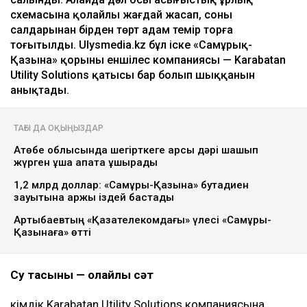
схемасына қолайлы жағдай жасап, соның
салдарынан бірден төрт адам темір торға
тоғытылды. Ulysmedia.kz бұл іске «Самұрық-
Қазына» қорының еншілес компаниясы — Karabatan
Utility Solutions қатысы бар болып шыққанын
анықтады.
ТАҒЫ ДА ОҚЫҢЫЗДАР
Ақтөбе облысында шегірткеге қарсы дәрі шашып
жүрген ұшақ апатқа ұшырады
1,2 млрд доллар: «Самұрық-Қазына» бутадиен
зауытына қаржы іздей бастады
Артықбаевтың «Қазақтелекомдағы» үлесі «Самұрық-
Қазынаға» өтті
Су тасқыны — қолайлы сәт
Әкімдік Karabatan Utility Solutions компаниясына