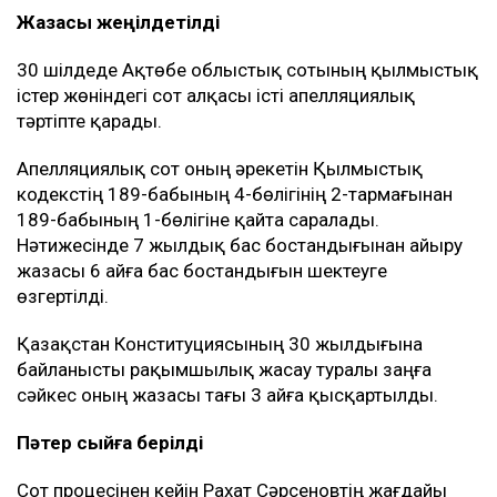
Жазасы жеңілдетілді
30 шілдеде Ақтөбе облыстық сотының қылмыстық
істер жөніндегі сот алқасы істі апелляциялық
тәртіпте қарады.
Апелляциялық сот оның әрекетін Қылмыстық
кодекстің 189-бабының 4-бөлігінің 2-тармағынан
189-бабының 1-бөлігіне қайта саралады.
Нәтижесінде 7 жылдық бас бостандығынан айыру
жазасы 6 айға бас бостандығын шектеуге
өзгертілді.
Қазақстан Конституциясының 30 жылдығына
байланысты рақымшылық жасау туралы заңға
сәйкес оның жазасы тағы 3 айға қысқартылды.
Пәтер сыйға берілді
Сот процесінен кейін Рахат Сәрсеновтің жағдайы