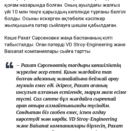
қоғам назарында болған. Оның ауылдағы жалғыз
үйі 10 млн теңге қарыздың кепілінде тұрғаны белгілі
болды. Осыны ескерген ақтөбелік кәсіпкер
жылқышыға пәтер сыйлауға шешім қабылдаған.
Кеше Рахат Сәрсеновке жаңа баспананың кілті
табысталды. Оған пәтерді VD Stroy-Engineering және
Baisanat компаниялары сыйға тартты.
– Рахат Сәрсеновтің тағдыры көпшіліктің
жүрегіне әсер етті. Қиын жағдайға тап
болған адамның жанайқайына бейжай қарау
мүмкін емес еді. Әсіресе, Рахат ағаның
инсульт алғанын естігенде, марқұм әкем есіме
түсті. Сол сәтте бұл жағдайға сырттай
қарап отыра алмайтынымды түсіндім.
Сондықтан біз сөзбен емес, іспен қолдау
көрсетуді жөн көрдік. VD Stroy-Engineering
және Baisanat компаниялары бірлесіп, Рахат