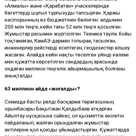
«Алмалы» және «Қарабатан» учаскелерінде
бөгеттерді шұғыл тұрғызуды тапсырған. Қаржы
кәсіпорынның өз бюджетінен бөлінген: алдымен
200 млн теңге, кейін тағы 52 млн теңге қосылған.
Жұмыстар расымен жүргізілген. Техника тәулік бойы
тоқтамаған, КамАЗ-дармен топырақ тасылған,
инженерлер рейстерді есептеген, геодезистер өлшеу
жасаған. Алайда кейін нақты төселген үйінді көлемі
мен құжатта көрсетілген сандардың арасында
ондаған миллион теңгелік айырмашылық болғаны
анықталды.
63 миллион қайда «жоғалды»?
Схемада басты рөлді басқарма төрағасының
орынбасары Бақытжан Қалдыбаев атқарған.
Айыптау нұсқасына сәйкес, ол қызметтік өкілетін
пайдаланып, жалған орындалған жұмыстар
актілеріне қол қоюды ұйымдастырған. Құжаттарда