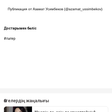
Публикация от Азамат Усимбеков (@azamat_ussimbekov)
Достарыңмен бөліс
пәтер