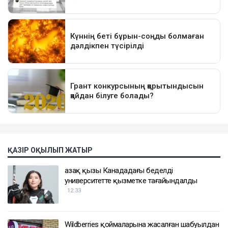
ҚАЗІР ОҚЫЛЫП ЖАТЫР
Қазақ қызы Канададағы беделді
университетте қызметке тағайындалды
12:33
Wildberries қоймаларына жасалған шабуылдан