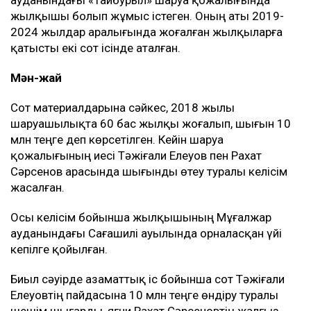
жылқышы болып жұмыс істеген. Оның аты 2019-
2024 жылдар аралығында жоғалған жылқыларға
қатысты екі сот ісінде аталған.
Мән-жай
Сот материалдарына сәйкес, 2018 жылы
шаруашылықта 60 бас жылқы жоғалып, шығын 10
млн теңге деп көрсетілген. Кейін шаруа
қожалығының иесі Тәжіғали Елеуов пен Рахат
Сәрсенов арасында шығынды өтеу туралы келісім
жасалған.
Осы келісім бойынша жылқышының Мұғалжар
ауданындағы Сағашилі ауылында орналасқан үйі
кепілге қойылған.
Биыл сәуірде азаматтық іс бойынша сот Тәжіғали
Елеуовтің пайдасына 10 млн теңге өндіру туралы
шешім шығарды, яғни Рахат Сәрсеновтің жалғыз