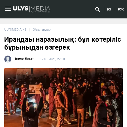
ҚАЗ
РУС
ULYSMEDIA.KZ
Жаңалықтар
Ирандағы наразылық: бұл көтеріліс
бұрынғыдан өзгерек
Ілияс Бақыт
12.01.2026, 22:10