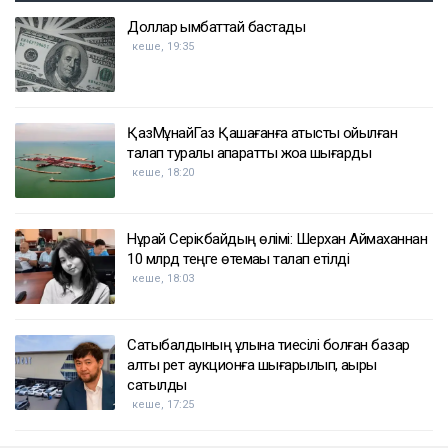
Доллар қымбаттай бастады
кеше, 19:35
ҚазМұнайГаз Қашағанға қатысты қойылған
талап туралы ақпаратты жоққа шығарды
кеше, 18:20
Нұрай Серікбайдың өлімі: Шерхан Аймаханнан
10 млрд теңге өтемақы талап етілді
кеше, 18:03
Сатыбалдының ұлына тиесілі болған базар
алты рет аукционға шығарылып, ақыры
сатылды
кеше, 17:25