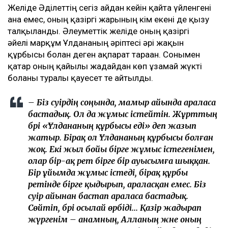
Желіде Әділеттің сегіз айдан кейін қайта үйленгені
ғана емес, оның қазіргі жарының кім екені де қызу
талқыланды. Әлеуметтік желіде оның қазіргі
әйелі марқұм Ұлдананың әріптесі әрі жақын
құрбысы болған деген ақпарат тараған. Сонымен
қатар оның қайғылы жағдайдан көп ұзамай жүкті
болғаны туралы қауесет те айтылды.
– Біз сәуірдің соңында, мамыр айында араласа
бастадық. Ол да жұмыс істейтін. Жұрттың
бәрі «Ұлдананың құрбысы еді» деп жазып
жатыр. Бірақ ол Ұлдананың құрбысы болған
жоқ. Екі жыл бойы бірге жұмыс істегенімен,
олар бір-ақ рет бірге бір ауысымға шыққан.
Бір ұйымда жұмыс істеді, бірақ құрбы
ретінде бірге қыдырып, араласқан емес. Біз
сәуір айынан бастап араласа бастадық.
Сөйтіп, бәрі осылай өрбіді... Қазір жадырап
жүргенім – анамның, Алланың және оның