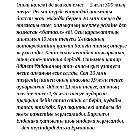
Оның көлемі де аса көп емес – 2 млн 300 мың
теңге. Ресми түрде ешқандай өтемақы
болған жоқ. Әкімдік берген 20 млн теңге де
өтемақы емес, халықтың жерлеу рәсіміне деп
жинаған «батасы» еді. Осы қаражаттың
шамамен 10 млн теңгесі Ұлдананың
автокредитінің қалған бөлігін толық өтеуге
жұмсалды. Кейін көлік кепілден шығарылып,
оның ата-анасына берілді. Сонымен қатар
Әділет Ұлдананың ата-анасы қыз ұзатуға
несие алғанын еске салды. Сол 20 млн
теңгенің ішінен оның анасына 3,9 млн теңге
аударылған. Әділет 1,1 млн теңге, ал оның
әпкесіне тағы 1,34 млн теңге аударған.
Қырқына дейін апта сайын ас беріп, құдайы
тамақ өткіздік. Бұл ақшаны екі отбасы да
жеке қажетіне жұмсамады. Барлығы
Ұлданаға қатысты шығындарға жұмсалды,
– деп түсіндірді Эльза Ерманова.