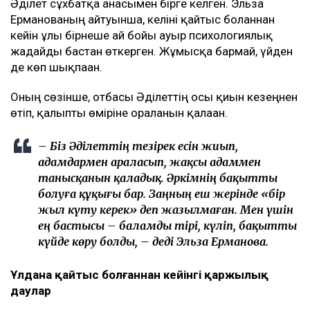
Әділет сұхбатқа анасымен бірге келген. Эльза
Ерманованың айтуынша, келіні қайтыс болғаннан
кейін ұлы бірнеше ай бойы ауыр психологиялық
жағдайды бастан өткерген. Жұмысқа бармай, үйден
де көп шықпаған.
Оның сөзінше, отбасы Әділеттің осы қиын кезеңнен
өтіп, қалыпты өміріне оралғанын қалаған.
– Біз Әділеттің тезірек есін жиып,
адамдармен араласып, жақсы адаммен
танысқанын қаладық. Әркімнің бақытты
болуға құқығы бар. Заңның еш жерінде «бір
жыл күту керек» деп жазылмаған. Мен үшін
ең бастысы – баламды тірі, күліп, бақытты
күйде көру болды, – деді Эльза Ерманова.
Ұлдана қайтыс болғаннан кейінгі қаржылық
даулар