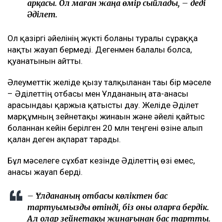
арқасы. Ол маған жаңа өмір сыйлады, – деді
Әділет.
Ол қазіргі әйелінің жүкті болғаны туралы сұраққа
нақты жауап бермеді. Дегенмен балалы болса,
қуанатынын айтты.
Әлеуметтік желіде қызу талқыланған тағы бір мәселе
– Әділеттің отбасы мен Ұлдананың ата-анасы
арасындағы қаржыға қатысты дау. Желіде Әділет
марқұмның зейнетақы жинағын және әйелі қайтыс
болғаннан кейін берілген 20 млн теңгені өзіне алып
қалған деген ақпарат тарады.
Бұл мәселеге сұхбат кезінде Әділеттің өзі емес,
анасы жауап берді.
– Ұлдананың отбасы көліктен бас
тартуымызды өтінді, біз оны оларға бердік.
Ал олар зейнетақы жинағынан бас тартты.