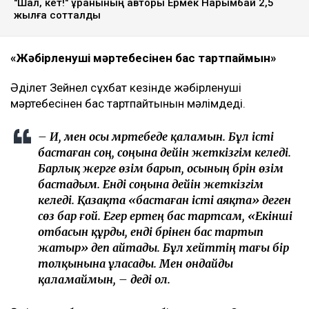
"Шал, кет!" ұранының авторы Ермек Нарымбай 2,5
жылға сотталды
«Жәбірленуші мәртебесінен бас тартпаймын»
Әділет Зейнел сұхбат кезінде жәбірленуші
мәртебесінен бас тартпайтынын мәлімдеді.
– Иә, мен осы мәртебеде қаламын. Бұл істі
бастаған соң, соңына дейін жеткізгім келеді.
Барлық жерге өзім барып, осының бәрін өзім
бастадым. Енді соңына дейін жеткізгім
келеді. Қазақта «бастаған істі аяқта» деген
сөз бар ғой. Егер ертең бас тартсам, «Екінші
отбасын құрды, енді бәрінен бас тартып
жатыр» деп айтады. Бұл хейттің тағы бір
толқынына ұласады. Мен ондайды
қаламаймын, – деді ол.