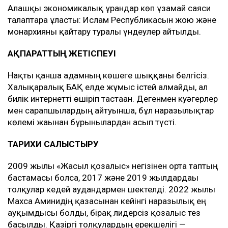
Алғашқы экономикалық ұрандар көп ұзамай саяси
талаптарға ұласты: Ислам Республикасын жою және
монархияны қайтару туралы үндеулер айтылды.
АҚПАРАТТЫҢ ЖЕТІСПЕУІ
Нақты қанша адамның көшеге шыққаны белгісіз.
Халықаралық БАҚ елде жұмыс істей алмайды, ал
билік интернетті өшіріп тастаған. Дегенмен куәгерлер
мен сарапшылардың айтуынша, бұл наразылықтар
көлемі жағынан бұрынғылардан асып түсті.
ТАРИХИ САЛЫСТЫРУ
2009 жылғы «Жасыл қозғалыс» негізінен орта таптың
бастамасы болса, 2017 және 2019 жылдардағы
толқулар кедей аудандармен шектелді. 2022 жылы
Махса Аминидің қазасынан кейінгі наразылық ең
ауқымдысы болды, бірақ лидерсіз қозғалыс тез
басылды. Қазіргі толқулардың ерекшелігі —