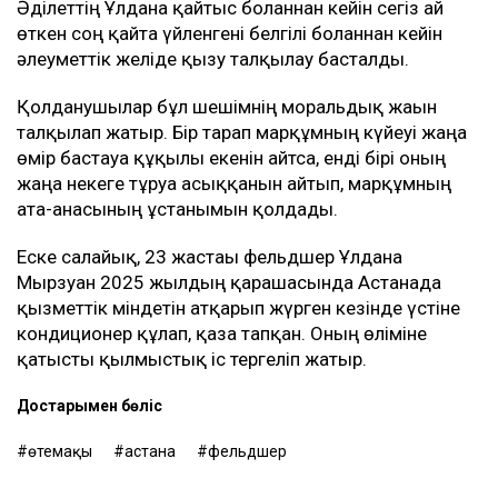
Әділеттің Ұлдана қайтыс болғаннан кейін сегіз ай
өткен соң қайта үйленгені белгілі болғаннан кейін
әлеуметтік желіде қызу талқылау басталды.
Қолданушылар бұл шешімнің моральдық жағын
талқылап жатыр. Бір тарап марқұмның күйеуі жаңа
өмір бастауға құқылы екенін айтса, енді бірі оның
жаңа некеге тұруға асыққанын айтып, марқұмның
ата-анасының ұстанымын қолдады.
Еске салайық, 23 жастағы фельдшер Ұлдана
Мырзуан 2025 жылдың қарашасында Астанада
қызметтік міндетін атқарып жүрген кезінде үстіне
кондиционер құлап, қаза тапқан. Оның өліміне
қатысты қылмыстық іс тергеліп жатыр.
Достарыңмен бөліс
өтемақы
астана
фельдшер