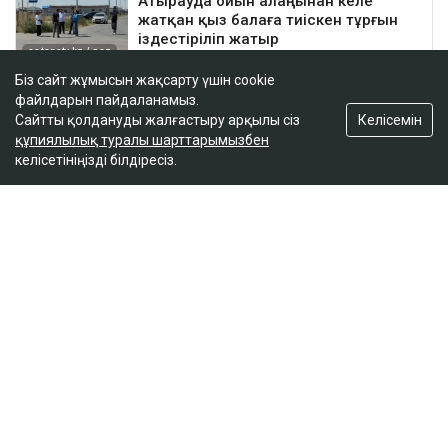
Біз сайт жұмысын жақсарту үшін cookie
файлдарын пайдаланамыз.
Келісемін
Сайтты қолдануды жалғастыру арқылы сіз
құпиялылық туралы шарттарымызбен
келісетініңізді білдіресіз.
ҚАЗІР ОҚЫЛЫП ЖАТЫР