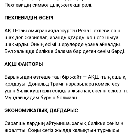
Пехлевидің символдық жетекші рөлі.
ПЕХЛЕВИДІҢ ӘСЕРІ
АҚШ-тағы эмиграцияда жүрген Реза Пехлеви өзін
шах деп жариялап, ирандықтарды көшеге шығуға
шақырды. Оның есімі шерулерде ұранға айналды.
Бұл халыққа билікке балама бар деген сенім берді.
АҚШ ФАКТОРЫ
Бұрынғыдан өзгеше тағы бір жайт — АҚШ-тың ашық
қолдауы. Дональд Трамп наразыларға көмектесу
үшін билік күштерін соққыға жықпақ екенін ескертті.
Мұндай қадам бұрын болмаған.
ЭКОНОМИКАЛЫҚ ДАҒДАРЫС
Сарапшылардың айтуынша, халық билікке сенімін
жоғалтты. Соңғы сегіз жылда халықтың тұрмысы