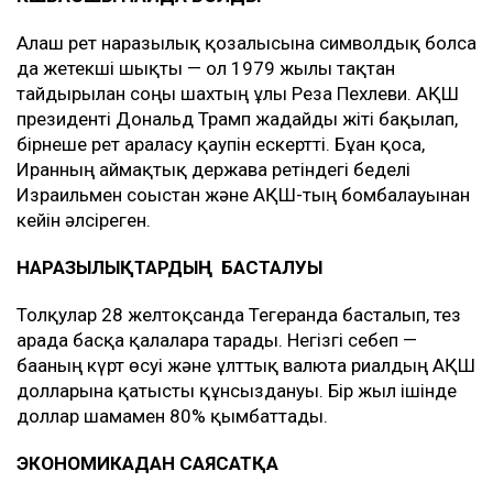
Алғаш рет наразылық қозғалысына символдық болса
да жетекші шықты — ол 1979 жылы тақтан
тайдырылған соңғы шахтың ұлы Реза Пехлеви. АҚШ
президенті Дональд Трамп жағдайды жіті бақылап,
бірнеше рет араласу қаупін ескертті. Бұған қоса,
Иранның аймақтық держава ретіндегі беделі
Израильмен соғыстан және АҚШ-тың бомбалауынан
кейін әлсіреген.
НАРАЗЫЛЫҚТАРДЫҢ БАСТАЛУЫ
Толқулар 28 желтоқсанда Тегеранда басталып, тез
арада басқа қалаларға тарады. Негізгі себеп —
бағаның күрт өсуі және ұлттық валюта риалдың АҚШ
долларына қатысты құнсыздануы. Бір жыл ішінде
доллар шамамен 80% қымбаттады.
ЭКОНОМИКАДАН САЯСАТҚА