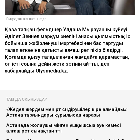
Видеодан алынған кадр
Қаза тапқан фельдшер Ұлдана Мырзуанның күйеуі
Әділет Зейнел марқұм әйелінің анасы қылмыстық іс
бойынша жәбірленуші мәртебесінен бас тартуды
талап еткеніне қатысты алғаш рет пікір білдірді.
Қоғамда қызу талқыланған жағдайға қарамастан,
ол істі соңына дейін жеткізетінін айтты, деп
хабарлайды
Ulysmedia.kz
.
ТАҒЫ ДА ОҚЫҢЫЗДАР
«Жедел жәрдем мен өрт сөндірушілер кіре алмайды»:
Астана тұрғындары құрылысқа наразы
Астанада жолаушы мінген ұшқышсыз әуе кемесі
алғаш рет сынақтан өтті