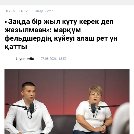
ULYSMEDIA.KZ
Жаңалықтар
«Заңда бір жыл күту керек деп
жазылмаған»: марқұм
фельдшердің күйеуі алғаш рет үн
қатты
Ulysmedia
07.08.2026, 13:50