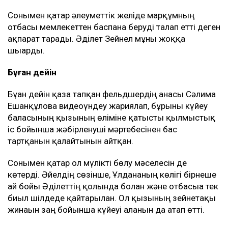
Сонымен қатар әлеуметтік желіде марқұмның
отбасы мемлекеттен баспана беруді талап етті деген
ақпарат тарады. Әділет Зейнел мұны жоққа
шығарды.
Бұған дейін
Бұған дейін қаза тапқан фельдшердің анасы Сәлима
Ешанқұлова видеоүндеу жариялап, бұрынғы күйеу
баласының қызының өліміне қатысты қылмыстық
іс бойынша жәбірленуші мәртебесінен бас
тартқанын қалайтынын айтқан.
Сонымен қатар ол мүлікті бөлу мәселесін де
көтерді. Әйелдің сөзінше, Ұлдананың көлігі бірнеше
ай бойы Әділеттің қолында болған және отбасыға тек
биыл шілдеде қайтарылған. Ол қызының зейнетақы
жинағын заң бойынша күйеуі алғанын да атап өтті.