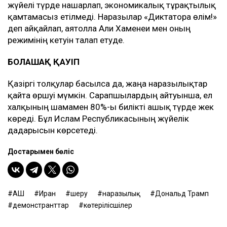
жүйелі түрде нашарлап, экономикалық тұрақтылық
қамтамасыз етілмеді. Наразылар «Диктаторға өлім!»
деп айқайлап, аятолла Али Хаменеи мен оның
режимінің кетуін талап етуде.
БОЛАШАҚ ҚАУІП
Қазіргі толқулар басылса да, жаңа наразылықтар
қайта өршуі мүмкін. Сарапшылардың айтуынша, ел
халқының шамамен 80%-ы билікті ашық түрде жек
көреді. Бұл Ислам Республикасының жүйелік
дағдарысын көрсетеді.
Достарыңмен бөліс
АҚШ
Иран
шеру
наразылық
Дональд Трамп
демонстранттар
көтерілісшілер